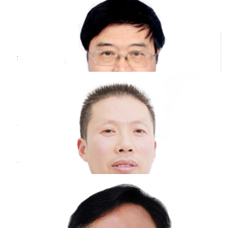
病毒感冒时，血常规主要看的项目包括白细
1.低龄婴幼儿：家长要密切观察孩子的精神状
胞数目，中性粒细胞百分比，淋巴细胞百分比在
态、呼吸频率等情况，因为低龄婴幼儿病情变
化验单上，英文分别对应WBC，NEUT%，
化较快。如果孩子出现呼吸急促、口唇发绀、
LYM％。一般来说，病毒性感冒病人的血常规里
坐月子期间可以吃
感冒
药吗？
精神萎靡等情况，要立即就医。同时，在护理
边，白细胞总数在正常范围内，中性粒细胞百分
低龄婴幼儿时，要严格遵循儿科安全护理原
比下降，而淋巴细胞百分比多数增高。而细菌性
马希贵
副主任医师
感冒则是白细胞总数升高，中性粒细胞百分比升
则，避免在其周围放置小物件，防止误吸异
淮安市妇幼保健院
三甲
高，
物。
坐月子如果有感冒是能吃感冒药的，但是在
2.过敏体质儿童：家长要详细记录孩子的过敏
选择感冒药物的过程当中，不能吃一些容易透过
原情况，在日常生活中尽量避免孩子接触已知
乳汁的药物，不然有可能会对新生儿产生不良影
过敏原。在感冒咳嗽期间，要特别注意室内环
响，包括肝肾功能的损伤，以及生长发育的影
大蒜怎么治
感冒
？
境的清洁，定期清扫灰尘，更换床单被罩等，
响。所以有条件时在选择用药，上需要到医院就
诊，根据医嘱用药，在家庭护理当中要适当的多
减少过敏原的接触。并且要按照医生的建议规
王星光
副主任医师
喝点温热水，饮食要清淡。
律使用抗过敏药物，不得擅自增减药量。
山东省立医院
三甲
3.有基础疾病儿童：对于有基础疾病的儿童，
你好，大蒜可以经过按摩的方式进行治疗感
家长要严格按照医生的要求定期带孩子复诊，
冒。可以将大蒜切成片的形状下，将其贴在百