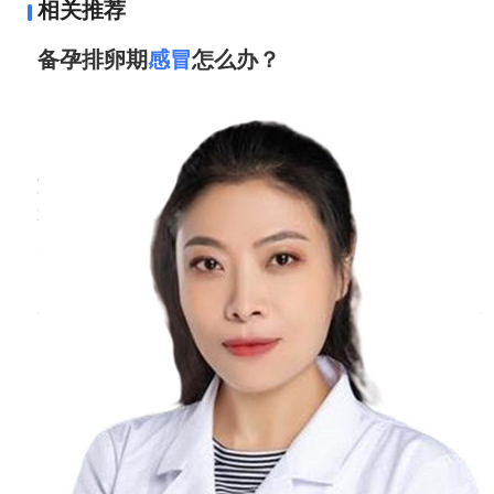
相关推荐
合判断和处理。
二、应对措施
备孕排卵期
感冒
怎么办？
1.及时就医明确原因
周丹
副主任医师
带孩子到医院进行详细检查，如血常规、C-反
北京医院
三甲
应蛋白检查以判断是否有感染及感染类型；进
行过敏原检测，排查过敏因素；必要时行胸部
如果在排卵期表现出感冒，若是受凉造成的，一
般对身体影响不大，可以继续备孕。如果表现出
X线或CT检查，了解肺部情况及是否有气道异
流行性的感冒，这种情况病毒有可能会造成未来
物等。对于不同年龄的孩子，检查的侧重点可
培胎发育不良或者流产，需要化验优生4项。如
能略有不同。婴幼儿由于表达能力有限，检查
果优生四项是阴性，可以继续备孕怀孕。如果表
时更需要家长准确描述病史和症状；年长儿可
现出活动性的病毒感染，需要完全恢复正常以后
以配合一些简单的检查，如过敏原的斑贴试验
再怀孕。平时要营养丰富，增加身体的抵抗力，
等。
预防病
2.非药物干预缓解症状
保持空气湿润：使用加湿器使室内空气湿度保
持在50%-60%左右，湿润的空气可以减轻呼吸