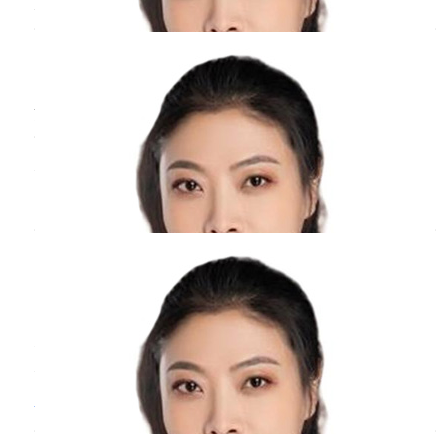
清宫后
感冒
要怎么办呢？
要教育其养成良好的饮食习惯，多吃蔬菜水
感冒发生在心脏系统发育的时期，病毒感染可能
果，保证营养均衡。
会影响宝宝心血管系统的发育，应当关注一下。
周丹
副主任医师
体位调整：睡眠时可将孩子的上半身适当抬
北京医院
三甲
高，呈半卧位，这样有助于呼吸道分泌物引
清宫后感冒可能是细菌感染而造成的，可以服用
流，减轻夜间咳嗽症状。不同年龄段的孩子体
一些头孢或是青霉素等抗生素类的药物来控制感
位调整的方式略有不同，婴幼儿可以用枕头适
染情况。清宫后病人的抵抗力比较弱，容易遭受
当垫高上半身，但要注意安全，防止枕头滑落
病毒的感染，病毒感染而造成的感冒现象，可以
刚刚怀孕就
感冒
了，对胎儿有影响吗？
导致窒息；年长儿可以选择合适的枕头高度来
服用阿昔洛韦或是双黄连口服液等抗病毒类的药
物进行治疗。如果感冒的症状比较严重，表现出
调整体位。
周丹
副主任医师
了头痛和发热的现象，可以使用对乙酰氨基酚或
3.针对病因治疗
北京医院
三甲
是布洛
感染因素：如果是病毒感染引起的感冒咳嗽，
刚刚怀孕就感冒，肯定是会对胎儿有影响的，因
一般以对症治疗为主，可适当使用一些缓解咳
为感冒大多数是病毒感冒造成来的，在怀孕的早
嗽症状的药物，但要避免使用不适合儿童的药
期如果得了病毒性感冒或者是吃了抗病毒的药，
有可能会造成胎儿畸形。因此在怀孕的初期，如
物；如果是细菌感染，需要在医生指导下使用
感冒
和新型冠状病毒的区别？
果得了感冒需要造成重视，要到医院产科进行相
抗生素。例如，对于明确细菌感染的儿童
肺炎
关检查，明确感冒原因再对症处理。在整个孕期
邓项俊
副主任医师