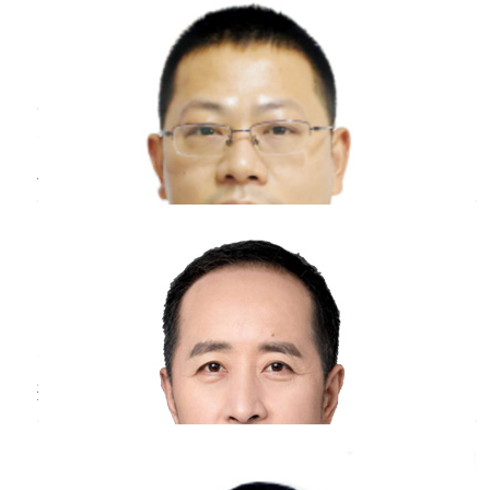
合并感冒咳嗽的情况，需要合理选用敏感抗生
要按时进行产检。
六安市人民医院
三甲
素进行治疗，但要严格遵循儿童用药的剂量和
禁忌，因为儿童的肝肾功能尚未发育完全，一
生活中最多见的感冒是由鼻病毒、呼吸道合
些抗生素可能会对其产生不良影响。
胞病毒、多见冠状病毒等感染造成的，症状轻
微，主要包括流鼻涕、头痛、咳嗽、喉咙痛、发
过敏因素：明确过敏原因后，要避免孩子接触
烧等。新型冠状病毒感染后的典型症状，以发热
过敏原。如果咳嗽症状明显，可在医生指导下
新冠状病毒与
感冒
区别？
为主，同时会表现出乏力，干咳，进行性呼吸困
使用抗过敏药物，如抗组胺药等。但要注意抗
难，部分病人症状较轻，无明显发热，少数病人
蒋雄斌
主任医师
组胺药对不同年龄儿童的影响不同，婴幼儿使
感染后症状较重，可迅速表现出急性呼吸窘迫综
江苏省人民医院
三甲
用时要特别谨慎，选择合适的剂型和剂量。
合征，感
气道异物：一旦怀疑有气道异物，需要及时通
新型冠状病毒和感冒的主要区别有以下几
点：1、新型冠状病毒的病人正常有明确的流行
过支气管镜等检查手段取出异物，以解除气道
病学因素，而感冒并没有这些。2、新型冠状病
梗阻，缓解咳嗽症状。对于不同年龄的孩子，
毒感染，在临床症状上，主要以发热干咳为主，
支气管镜检查的操作难度和风险有所不同，低
病毒
感冒
血常规指标？
而感冒主要以呼吸道的症状，以及鼻部的症状为
龄儿童操作相对更具挑战性，需要经验丰富的
主。3、新型冠状病毒感染，在影像学上能够有
李忆
主任医师
医生进行操作。
明确的表现，感冒正常在影像学上属于正常。
苏州大学附属第一医院
三甲
三、特殊人群（儿童）的温馨提示