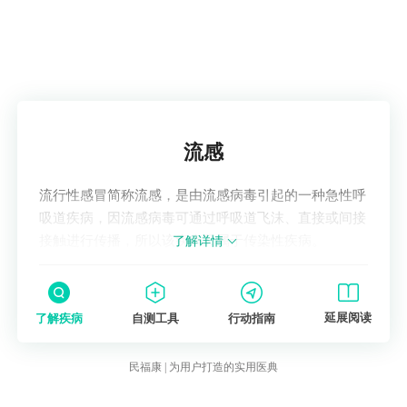
过敏体质的孩子在生活中往往有特定的过敏原
接触史，在感冒后，呼吸道黏膜处于相对敏感
的状态，更容易受到过敏原的刺激而引发咳
嗽。不同年龄段的过敏体质儿童，过敏原可能
有所不同，婴幼儿可能对食物过敏更为常见，
了解疾病
流感
如牛奶、鸡蛋等，而年长儿可能对吸入性过敏
原更敏感。
流行性感冒简称流感，是由流感病毒引起的一种急性呼
3.气道异物残留：如果孩子在感冒前有过误吸
吸道疾病，因流感病毒可通过呼吸道飞沫、直接或间接
异物的情况，感冒后呼吸道黏膜的炎症反应可
接触进行传播，所以该疾病又属于传染性疾病。
了解详情
能会掩盖异物残留的症状，导致咳嗽老不好。
例如，孩子误将小玩具零件吸入气道，感冒时
呼吸道黏膜肿胀等炎症表现可能使异物残留的
延展阅读
了解疾病
自测工具
行动指南
症状不明显，但咳嗽会持续存在。
低龄儿童尤其是1-3岁的幼儿，好奇心强，喜欢
民福康 | 为用户打造的实用医典
将小物件放入口中，容易发生误吸异物的情