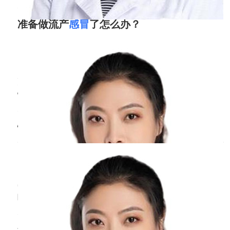
道黏膜的刺激，缓解咳嗽。对于不同年龄段的
孩子，加湿器的使用要注意清洁，避免滋生细
准备做流产
感冒
了怎么办？
菌和霉菌，定期清洗加湿器，防止二次污染对
周丹
副主任医师
孩子呼吸道产生不良影响。
北京医院
三甲
适当饮水：多给孩子喝温水，有助于湿润呼吸
道，稀释痰液，使咳嗽时痰液更容易咳出。不
准备做流产感冒了最好是换个时间进行手术，女
性在感冒期间身体格外的虚弱，这个时候如果进
同年龄的孩子饮水量不同，一般婴幼儿每天的
行人流手术则不利于手术的恢复，可能会造成其
饮水量约为100-150ml/kg，年长儿可根据体重
他并发症，不利于病情的恢复，因此等到病情恢
适当调整，但要注意少量多次饮用，避免一次
怀孕两个月
感冒
了对孩子有影响吗？
复之后再去进行手术。在感冒期间要多喝热水，
饮水过多引起呕吐等不适。
在医生指导下配合一些感冒药来帮助恢复，同时
周丹
副主任医师
调整饮食：感冒咳嗽期间，孩子的饮食要清淡
要注意，人流手术具有很大的伤害性，为了防止
北京医院
三甲
怀孕最
易消化，避免食用辛辣、油腻、刺激性食物以
孕早期感冒，咳嗽本身对宝宝应当没有太大的影
及过甜、过咸的食物，这些食物可能会刺激呼
响。但是如果孕妇吃了咳嗽药或者感冒药的话，
吸道，加重咳嗽。对于婴幼儿，要注意辅食的
药物会对宝宝有影响。因此，尽量少吃药物或者
添加，避免添加新的不易消化的辅食；年长儿
不吃药，以确保宝宝健康成长。此外，如果孕妇