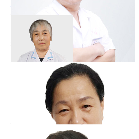
粉、接触鱼虾蟹、接触冷空气或其他一些异味。
感冒
鼻子不通气的小妙招
过敏性咳嗽通常表现为刺激性、阵发性的干
咳，，而且是白天和夜间都会出现咳嗽。咳嗽的
韩玉珍
主任医师
同时会伴有咽喉部的发痒。
锡林郭勒盟蒙医医院
三甲
刚满月宝宝
感冒
鼻塞怎么办
王淑芬
副主任医师
鹤岗市人民医院
三甲
刚满月宝宝感冒鼻塞处理办法与孩子程度有关
系，如果孩子只是轻微流鼻涕、鼻塞，可以给孩
子用海盐水洗鼻，温毛巾敷孩子鼻子周围，注意
孩子囟门保暖，适当给孩子喝温开水缓解症状。
为什么
感冒
前先喉咙疼
如果还是感冒，鼻塞状不见减轻，孩子吐奶、吃
奶量减少、吐奶泡泡，不能排除有新生儿肺炎，
张人玲
主任医师
就需要带孩子到医院进行诊治，让医生听一下孩
首都医科大学宣武医院
三甲