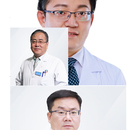
密切监测基础疾病的控制情况。在感冒期间，
会、太阳、风池、合谷等穴位各自按摩5分钟左
右，再用清水清洗干净。也可以采用滴蒜汁的方
要更加精心护理，注意孩子的保暖，避免再次
治疗
咳嗽
的偏方有哪些
法，将病人的两个鼻孔各滴入1滴蒜汁，维持5分
受凉加重病情，同时要保证孩子的营养摄入，
钟左右，此种方法对治疗流感的效果极好。
王喜成
副主任医师
以提高机体免疫力，帮助对抗感冒及基础疾病
包头市蒙医中医医院
带来的影响。
三甲
一般不建议患者随便食用民间偏方，但是正常饮
食方面可以尝试，比如川贝和梨、蜂蜜板栗等。
但是特殊的方法患者尽量不要乱用，比如外贴皮
肤药物，很有可能会引起皮肤上损伤，所以尽量
什么是过敏性
咳嗽
不要使用。如果患者的咳嗽症状比较严重，还是
需要去医院检查，明确诊断。因为很多中老年的
姜锋
副主任医师
刺激性咳嗽、咳中带血，可能是肺结核、肺癌的
承德医学院附属医院
三甲
早期症状。所以患者最好及时去医院拍胸片检
查，以
过敏性咳嗽是指患者接触过敏的物质，从而引起
的咳嗽。这类患者通过有过敏性疾病的病史或是
过敏性物质接触史，比如有过敏性鼻炎、接触花