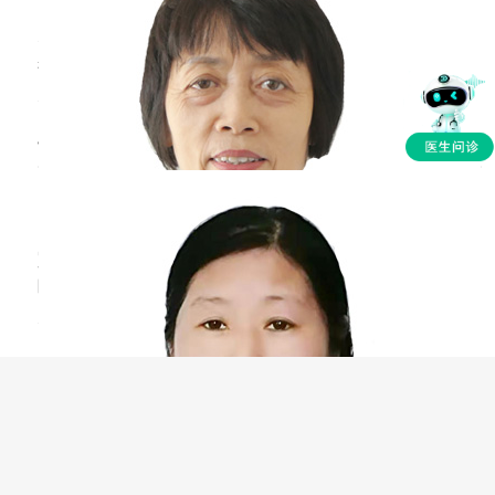
子心肺，检查一下血常规、C反应蛋白，明确孩
子感染
感冒前出现喉咙疼主要是由于这时已经发生了病
毒感染，病毒导致咽喉部粘膜肿胀这时就容易出
现喉咙疼痛，其次还会伴有流鼻涕、鼻塞、发
烧、头疼、头晕、食欲下降等常见症状。建议平
宝宝
咳嗽
不宜吃什么水果
时要多喝白开水，多休息，少吃辛辣刺激食物，
减少运动。感冒一般需要七到十天左右可以康
邹丽萍
主任医师
复。
长春市中医院
三甲
宝宝咳嗽，不宜吃的水果如下：一、不能给宝宝
吃过于甘甜的水果，如橙子、芦柑、芒果等，过
甜的水果会刺激宝宝咽喉部，使痰液粘稠不易咳
出。二、不能吃寒凉水果，如山竹、西瓜、西红
柿等，会导致咳嗽症状加重。三、不能吃热性水
果，如榴莲、橘子等，会导致肺火过大、痰液生
成过多、不利于疾病恢复。