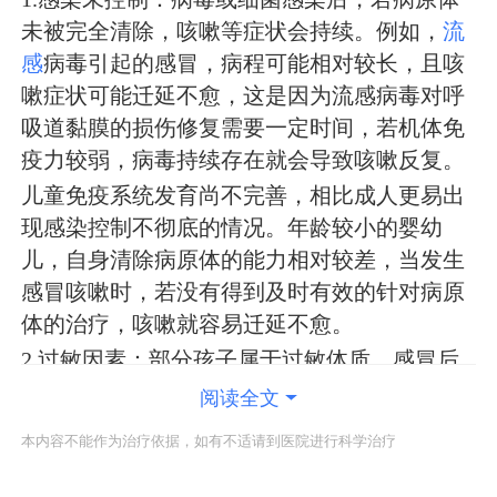
未被完全清除，咳嗽等症状会持续。例如，
流
感
病毒引起的感冒，病程可能相对较长，且咳
嗽症状可能迁延不愈，这是因为流感病毒对呼
吸道黏膜的损伤修复需要一定时间，若机体免
疫力较弱，病毒持续存在就会导致咳嗽反复。
儿童免疫系统发育尚不完善，相比成人更易出
现感染控制不彻底的情况。年龄较小的婴幼
儿，自身清除病原体的能力相对较差，当发生
感冒咳嗽时，若没有得到及时有效的针对病原
体的治疗，咳嗽就容易迁延不愈。
2.过敏因素：部分孩子属于过敏体质，感冒后
可能诱发气道高反应性，从而导致咳嗽持续。
阅读全文
比如接触了花粉、尘螨等过敏原，即使感冒的
本内容不能作为治疗依据，如有不适请到医院进行科学治疗
其他症状已缓解，但气道因过敏处于敏感状
态，就会不断出现咳嗽症状。