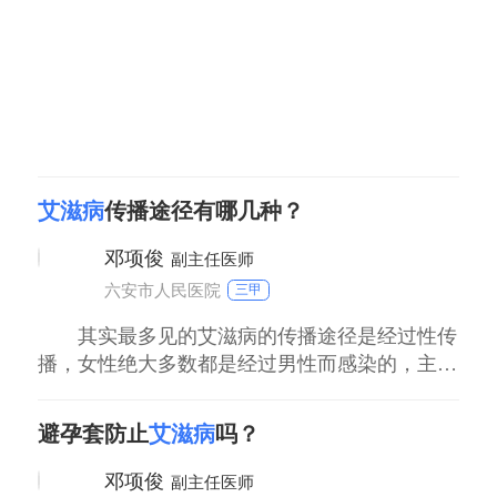
可损害心血管、神经系统；艾滋病急性期类似感
冒
艾滋病
传播途径有哪几种？
邓项俊
副主任医师
六安市人民医院
三甲
其实最多见的艾滋病的传播途径是经过性传
播，女性绝大多数都是经过男性而感染的，主要
是阴道性行为和肛交性行为。男性的艾滋病现阶
段根据流行病学调查统计，百分之七八十以上都
避孕套防止
艾滋病
吗？
是经过男性同性性行为而感染，男同的风险是很
大的。除了性行为，其他的可以在不正规的机构
邓项俊
副主任医师