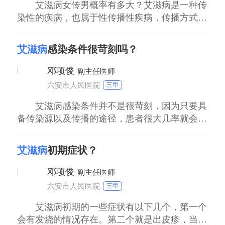
艾滋病女传男概率有多大？艾滋病是一种传
染性的疾病，也属于性传播性疾病，传播方式有
输血制品、母婴传播、性接触传播。至于女传男
的概率有多大，要根据病人病毒的数量以及病毒
艾滋病
感染条件很苛刻吗？
的毒力和入侵男方的方式均有相关性。研究表
明，女性感染者唾液、阴道分泌物以及乳汁等均
邓项俊
副主任医师
含有艾滋病病毒。如果和男方密切接触，特别是
六安市人民医院
三甲
性生活等
艾滋病感染条件并不是很苛刻，因为只要具
备传染源以及传播的途径，患者很大几率就会感
染上艾滋病，尤其是对于一些性生活不健康的人
来说。感染艾滋病是由于通过各种传播方式艾滋
艾滋病
初期症状？
病病毒进入到人体，它会在人体潜伏很长的一段
时间，等到人体免疫机能慢慢衰弱才会爆发。
邓项俊
副主任医师
1、艾滋病没有治愈好之前不能和任何人发生性
六安市人民医院
三甲
关系，因
艾滋病初期的一些症状有以下几个，第一个
会有发烧的情况存在。第二个就是出皮疹，当然