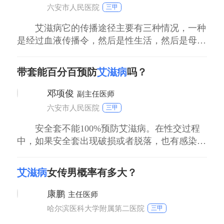
进行有创的操作，比如静脉吸毒，比如纹身就有
六安市人民医院
三甲
可能会
艾滋病它的传播途径主要有三种情况，一种
是经过血液传播令，然后是性生活，然后是母婴
传播的，因此说我们如果说在同房的时候。带上
避孕套，它有预防性病和艾滋病的作用，避孕套
带套能百分百预防
艾滋病
吗？
只要在使用的过程当中没有表现出破裂和脱落的
现象，肯定有预防艾滋病的作用。饮食以清淡、
邓项俊
副主任医师
易消化的食物为主，戒烟忌酒，防止质硬、生
六安市人民医院
三甲
冷、刺激
安全套不能100%预防艾滋病。在性交过程
中，如果安全套出现破损或者脱落，也有感染艾
滋病病毒的风险。戴安全套可以明显地减少艾滋
病的发生率，艾滋病的主要传播途径是血液传
艾滋病
女传男概率有多大？
播、性接触传播和母婴垂直传播。目前性接触传
播是最主要的传播方式之一，它包括同性和异性
康鹏
主任医师
之间的传播，尤其是性生活的过程中，如果阴部
哈尔滨医科大学附属第二医院
三甲
有局部