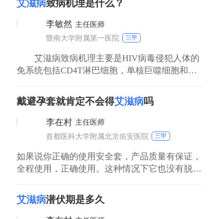
艾滋病
致病机理是什么？
病还可以经过直接输入血制品进行传播。第三、
母婴垂直传播，指的是母亲本身有艾滋病，造成
李敏然
主任医师
出生的婴儿感染艾滋病，这就是所谓的母婴垂直
暨南大学附属第一医院
三甲
传播。第
艾滋病致病机理主要是HIV病毒侵犯人体的
免系统包括CD4T淋巴细胞，单核巨噬细胞和树
突状细胞。主要表现为CD4T淋巴细胞不断减
少，最终导致人体免疫功能的缺陷以及各种机会
戴避孕套就肯定不会得
艾滋病
吗
性感染和肿瘤发生，HIV进入人体后，在24到48
小时达到局部淋巴结，五天左右在外周血中可以
李在村
主任医师
检测到病毒成分，进而产生病毒血症导
首都医科大学附属北京佑安医院
三甲
如果说你正确的使用安全套，产品质量有保证，
全程使用，正确使用。这种情况下它也没有脱
落，没有破裂，我们一般不用担心感染这个艾滋
病的问题。但是有一个问题，并不是说戴避孕套
艾滋病
潜伏期是多久
就彻底安全。第一个，一个是你不能保证你下一
次的时候，套不脱落不破。另外一个就是说你接