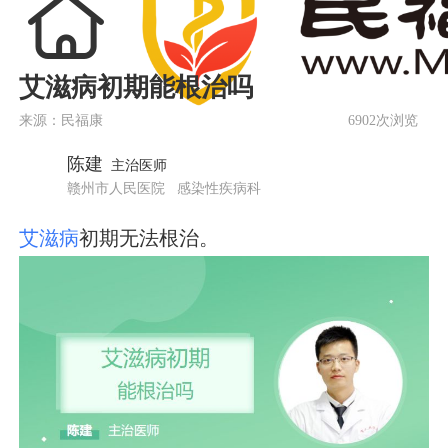
艾滋病初期能根治吗
来源：民福康
6902次浏览
陈建
主治医师
赣州市人民医院
感染性疾病科
艾滋病
初期无法根治。