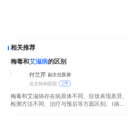
相关推荐
梅毒和
艾滋病
的区别
付兰芹
副主任医师
北京协和医院
三甲
梅毒和艾滋病存在病原体不同、症状表现差异、
检测方法不同、治疗与预后等方面区别。1病原
体不同梅毒由苍白螺旋体感染引发，属细菌性传
染病；艾滋病由人类免疫缺陷病毒感染导致，是
病毒性传染病。2症状表现差异梅毒分三期，一
期出现硬下疳，二期有皮疹、淋巴结肿大，三期