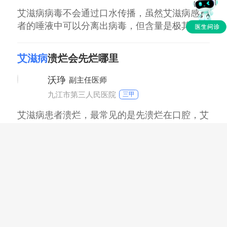
细胞，在没有免疫功能的控制，会开始不断的复
制、
艾滋病病毒不会通过口水传播，虽然艾滋病感染
者的唾液中可以分离出病毒，但含量是极其微小
的，在单位体制内的病毒量并不足以造成人体的
感染。而且正常人群唾液中含有酶类，是可以抑
艾滋病
溃烂会先烂哪里
制艾滋病毒活性的。所以即便是艾滋病感染者的
唾液接触了正常人，也不会造成正常人群的感
沃琤
副主任医师
染。
九江市第三人民医院
三甲
艾滋病患者溃烂，最常见的是先溃烂在口腔，艾
滋病患者并非都会出现溃烂的现象。有些在口腔
溃烂，有些是皮肤的溃烂，跟患者病情关系很
大。艾滋病患者是身体免疫力下降，导致口腔、
艾滋病
感染多久才知道
皮肤等出现细菌、病毒的感染，才会出现溃烂的
现象，所以除了溃烂外，患者还会出现其它的临
沃琤
副主任医师
床症状和体征，比如恶性肿瘤等等。
九江市第三人民医院
三甲
通常感染艾滋病毒到可以检测出艾滋病抗体，一