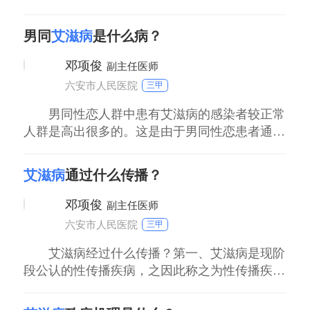
这种皮疹可以出目前是四肢，胸部，背部。第三
个方面就是口腔溃疡。第四个方面是人，没有精
男同
艾滋病
是什么病？
神，没有力气。现阶段所说的这些症状并不是确
定的，绝对的。因为艾滋病的确诊并不是根据症
邓项俊
副主任医师
状的症状，只是一个辅助判断的标准，需要经过
六安市人民医院
三甲
艾滋病
男同性恋人群中患有艾滋病的感染者较正常
人群是高出很多的。这是由于男同性恋患者通常
有多个性伴侣，性伴侣不固定，而男同性恋在性
交方式上，由于比较粗暴，容易导致皮肤和粘膜
艾滋病
通过什么传播？
的破损使得艾滋病病毒更容易感染对方。因此在
男同性恋人群中，艾滋病患病的感染力和较女童
邓项俊
副主任医师
和正常人群是高出很多的。因此在男同性恋人群
六安市人民医院
三甲
中要发
艾滋病经过什么传播？第一、艾滋病是现阶
段公认的性传播疾病，之因此称之为性传播疾
病，是因为它主要的传播方式是性传播，其中以
男男性行为的肛交传播发生率最高。第二、艾滋