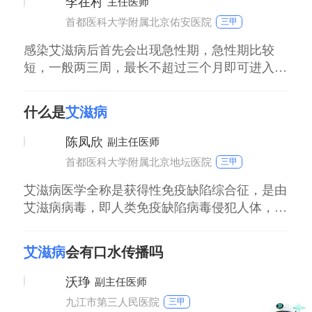
李在村
主任医师
触的人越多，对方是阳性的几率越多，你碰见艾
首都医科大学附属北京佑安医院
三甲
滋病的可能性越大，可能会把自个置于风险之
中，所以
感染艾滋病后首先会出现急性期，急性期比较
短，一般两三周，最长不超过三个月即可进入潜
伏期，也叫无症状期。无症状期属于漫长的过
程，一般患者会平均存在8到10年的无症状期。
什么是
艾滋病
部分患者仅存在2到5年的无症状期，极少数患者
会长于十年以上不发病。潜伏期患者可能患者不
陈凤欣
副主任医师
会出现艾滋病相关症状，但是患者同样会出现正
首都医科大学附属北京地坛医院
三甲
常的发烧、拉肚子现象。
艾滋病医学全称是获得性免疫缺陷综合征，是由
艾滋病病毒，即人类免疫缺陷病毒侵犯人体，造
成人体免疫功能降低或者丧失，导致出现各种不
可治愈的感染和肿瘤，最后导致感染者死亡。因
艾滋病
会有口水传播吗
为艾滋病侵犯的是免疫系统，所以如果免疫系统
崩塌之后，会导致很多致病菌进入身体，造成身
沃琤
副主任医师
体的感染。其次，身体里异常的细胞，比如肿瘤
九江市第三人民医院
三甲