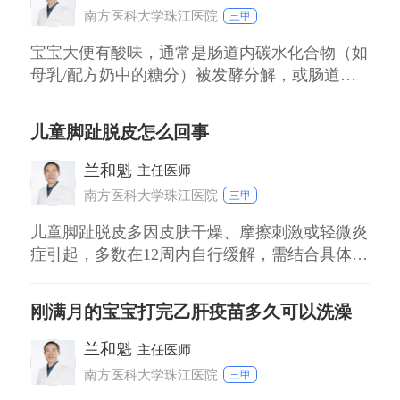
室温维持在2426℃，避免直接吹风。
南方医科大学珠江医院
三甲
宝宝大便有酸味，通常是肠道内碳水化合物（如
母乳/配方奶中的糖分）被发酵分解，或肠道菌
群活跃的表现。以下是具体原因及应对： 一、
母乳喂养儿 母乳中乳糖含量高，宝宝消化系统
儿童脚趾脱皮怎么回事
未完全成熟时，乳糖分解不完全或肠道菌群发酵
未完全，可能产生乳酸等酸性物质，使大便呈酸
兰和魁
主任医师
味。这种情况多见于6个月内婴儿，若宝宝吃奶
南方医科大学珠江医院
三甲
正常、
儿童脚趾脱皮多因皮肤干燥、摩擦刺激或轻微炎
症引起，多数在12周内自行缓解，需结合具体诱
因区分处理。 皮肤干燥或摩擦：长时间穿不透
气鞋袜、剧烈活动后易出现，伴随轻微脱屑无红
刚满月的宝宝打完乙肝疫苗多久可以洗澡
肿。建议选择棉质透气鞋袜，避免过度运动，可
用温和保湿霜涂抹。 汗疱疹或真菌感染：汗疱
兰和魁
主任医师
疹常对称分布，伴随瘙痒小水疱；真菌感染则单
南方医科大学珠江医院
三甲
侧