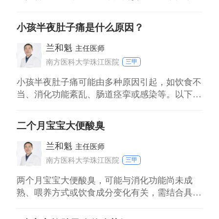
生理性现象。 奶粉成分适配性问题：部分奶粉
蛋白质或脂肪含量高，宝宝消化酶不足，未完全
小孩半夜肚子痛是什么原因？
消化的乳凝块形成奶瓣，粘液可能是肠道黏膜正
常分泌。 喂养方式影响：过度喂养或冲调过
兰和魁
主任医师
浓，增加消化负担；喂养时吸入空气，可能引发
南方医科大学珠江医院
三甲
肠道
小孩半夜肚子痛可能由多种原因引起，如饮食不
当、消化功能紊乱、肠道痉挛或感染等。以下是
具体分类及应对建议： 饮食因素：晚餐进食过
多、过快或摄入生冷/刺激性食物，可能导致胃
二个月宝宝大便酸臭
肠负担过重。建议睡前2小时停止进食，以温热
易消化食物为主。 胃肠痉挛：夜间迷走神经兴
兰和魁
主任医师
奋或腹部着凉易引发痉挛。可轻柔按摩腹部缓解
南方医科大学珠江医院
三甲
两个月宝宝大便酸臭，可能与消化功能尚未成
熟、喂养方式或饮食成分变化有关，需结合具体
情况判断原因并调整护理方式。 1 母乳性腹泻伴
酸臭便：母乳中乳糖含量高，部分宝宝乳糖酶不