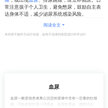
痛
，或出现
血尿
、排尿困难，应立即就医。日
常注意孩子个人卫生，避免憋尿，鼓励自主表
达身体不适，减少泌尿系统感染风险。
阅读全文
本内容不能作为治疗依据，如有不适请到医院进行科学治疗
了解疾病
血尿
血尿一般是指患者离心沉淀的尿液中含有一定量的红细
胞，可能是慢性肾小球肾炎、间质性肾炎、膀胱结石、