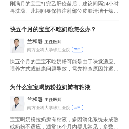
刚满月的宝宝打完乙肝疫苗后，建议间隔24小时
再洗澡。此期间要保持注射部位皮肤清洁干燥，
避免感染。 接种后24小时内： 注射部位需保持
干燥，避免沾水。洗澡可能导致针眼处潮湿，增
快五个月的宝宝不吃奶粉怎么办？
加感染风险。若宝宝出汗较多，可用干净毛巾轻
轻擦拭身体其他部位，避开注射点。 接种后24
兰和魁
主任医师
小时后： 可正常洗澡，但水温建议控制在3
南方医科大学珠江医院
三甲
快五个月的宝宝不吃奶粉可能是由于味觉适应、
喂养方式或健康问题导致，需先排查原因并逐步
调整。 味觉适应期排斥奶粉 宝宝味觉逐渐发
育，对母乳或辅食味道更熟悉，易排斥奶粉。可
为什么宝宝喝奶粉拉奶瓣有粘液
尝试用不同温度（3740℃）的奶瓶，或在奶粉中
添加少量母乳混合，降低味道差异感。 喂养方
兰和魁
主任医师
式不当 频繁用奶瓶喂养易让宝宝混淆，可尝试
南方医科大学珠江医院
三甲
宝宝喝奶粉拉奶瓣有粘液，多因消化系统未成熟
或奶粉不适应，通常16个月内婴儿常见，多数为