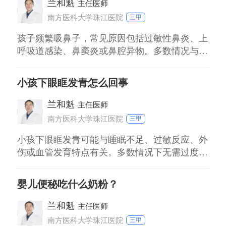
兰和魁
主任医师
测量前避免
南方医科大学珠江医院
三甲
孩子频繁吸鼻子，常见原因包括过敏性鼻炎、上
呼吸道感染、鼻窦炎或鼻腔异物。多数情况与过
敏或感染相关，持续超2周需就医排查。 一、过
敏性鼻炎：接触尘螨、花粉等过敏原后，孩子会
小孩下眼眶发青怎么回事
出现鼻痒、流涕、鼻塞，常伴揉鼻子、打喷嚏。
家长要注意保持室内清洁，避免孩子接触已知过
兰和魁
主任医师
敏原。 二、上呼吸道感染：感冒初期或恢复
南方医科大学珠江医院
三甲
期，病
小孩下眼眶发青可能与睡眠不足、过敏反应、外
伤或血管发育特点有关。多数情况下无需过度担
忧，但需结合具体表现判断原因并采取对应措
施。 睡眠不足或疲劳：婴幼儿睡眠质量差或作
婴儿便秘吃什么奶粉？
息紊乱时，眼周血液循环减慢，易出现发青。建
议保证每日1216小时睡眠，固定作息时间，避免
兰和魁
主任医师
睡前过度兴奋。 过敏反应：过敏性鼻炎或哮喘
南方医科大学珠江医院
三甲