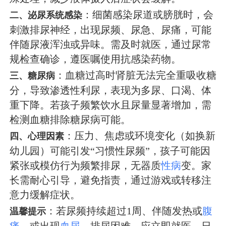
：细菌感染尿道或膀胱时，会
二、泌尿系统感染
刺激排尿神经，出现尿频、尿急、尿痛，可能
伴随尿液浑浊或异味。需及时就医，通过尿常
规检查确诊，遵医嘱使用抗感染药物。
：血糖过高时肾脏无法完全重吸收糖
三、糖尿病
分，导致渗透性利尿，表现为多尿、口渴、体
重下降。若孩子频繁饮水且尿量显著增加，需
检测血糖排除糖尿病可能。
：压力、焦虑或环境变化（如换新
四、心理因素
幼儿园）可能引发“习惯性尿频”，孩子可能因
紧张或模仿行为频繁排尿，无器质
性病
变。家
长需耐心引导，避免指责，通过游戏或转移注
意力缓解症状。
：若尿频持续超过1周、伴随发热或
腹
温馨提示