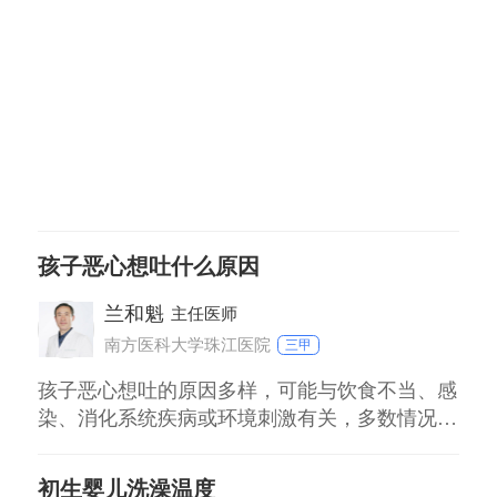
孩子精神状态良好、无腹痛哭闹，可先增加膳食
纤维摄入，如西梅泥、梨泥等富含山梨醇的食
物，每日适量饮水，同时顺时针按摩腹部促进肠
道蠕动。
孩子恶心想吐什么原因
兰和魁
主任医师
南方医科大学珠江医院
三甲
孩子恶心想吐的原因多样，可能与饮食不当、感
染、消化系统疾病或环境刺激有关，多数情况短
暂且可通过护理缓解，但若持续或伴随高热、剧
烈腹痛等需就医。 饮食相关因素 进食过快、过
初生婴儿洗澡温度