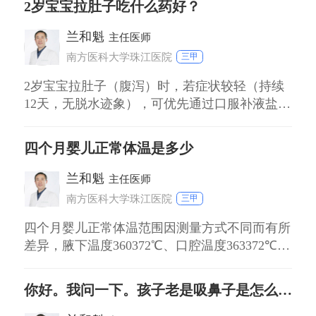
2岁宝宝拉肚子吃什么药好？
足，可能出现大便次数多、酸臭。需观察宝宝体
重增长正常（每月增重≥07kg），无脱水表现，
兰和魁
主任医师
无需特殊处理。若腹泻严重，可在医生指导
南方医科大学珠江医院
三甲
2岁宝宝拉肚子（腹泻）时，若症状较轻（持续
12天，无脱水迹象），可优先通过口服补液盐Ⅲ
预防脱水，同时调整饮食（如清淡易消化食
物）；若腹泻持续超过2天或伴明显脱水（尿
四个月婴儿正常体温是多少
少、精神差），需就医明确病因后遵医嘱用药，
如蒙脱石散（非抗生素类，辅助止泻）、益生菌
兰和魁
主任医师
（调节肠道菌群）等。 病毒性腹泻（如轮状病
南方医科大学珠江医院
三甲
毒）：多
四个月婴儿正常体温范围因测量方式不同而有所
差异，腋下温度360372℃、口腔温度363372℃、
直肠温度365377℃为正常参考值。 腋下测量是
最常用方式，操作简单安全，需保持腋下干燥10
你好。我问一下。孩子老是吸鼻子是怎么回事
分钟以上，避免衣物过厚影响结果。 口腔测量
需家长辅助固定婴儿头部，适合能配合的宝宝，