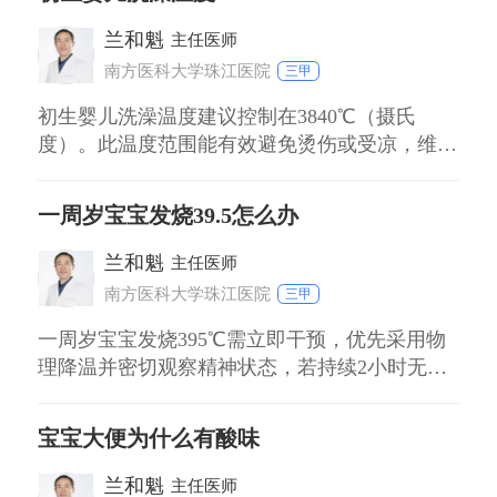
量或食物不洁（如变质、生冷）易引发恶心，尤
其幼儿消化系统尚未成熟，更易因暴饮暴食或乳
兰和魁
主任医师
糖不耐受出现症状。 感染或炎症 病毒（如肠胃
南方医科大学珠江医院
三甲
型
初生婴儿洗澡温度建议控制在3840℃（摄氏
度）。此温度范围能有效避免烫伤或受凉，维持
婴儿体温稳定。 对于健康足月儿，建议水温
3840℃，可通过手腕内侧或专用温度计测量，避
一周岁宝宝发烧39.5怎么办
免直接接触婴儿皮肤。洗澡时间控制在510分
钟，减少热量流失。 早产儿因体温调节能力较
兰和魁
主任医师
弱，水温需稍高至3941℃，但需密切观
南方医科大学珠江医院
三甲
一周岁宝宝发烧395℃需立即干预，优先采用物
理降温并密切观察精神状态，若持续2小时无缓
解或伴随异常症状，应及时就医。 物理降温与
环境管理 立即解开衣物减少包裹，用温水擦拭
宝宝大便为什么有酸味
颈部、腋窝、腹股沟等大血管处，水温控制在
3234℃，每次擦拭10分钟以上。保持室内通风，
兰和魁
主任医师