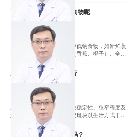
氧不足，常表现为晨起头晕、午后嗜睡，活动后
高血压病人最好吃什么食物呢
短暂缓解。高血压患者若合并血粘度高，头痛可
能更剧烈。 肢体麻木：肢体末梢血液循环不
王益民
副主任医师
畅，出现手脚发麻、活动不灵活，尤其单侧肢体
临汾市人民医院
三甲
症状需警
高血压病人应优先选择高钾低钠食物，如新鲜蔬
菜（菠菜、芹菜）、水果（香蕉、橙子）、全谷
物（燕麦、糙米）及低脂奶制品，同时控制总热
量摄入。 高钾低钠类食物 钾元素可促进钠排
主动脉斑块应该如何治疗
出，如菠菜（每100克含钾311毫克）、芹菜（含
钾154毫克）等绿叶蔬菜，能改善血压调节机
王益民
副主任医师
制。 优质蛋白食物 鱼类（三文鱼、沙丁鱼）
临汾市人民医院
三甲
主动脉斑块治疗需结合斑块稳定性、狭窄程度及
患者整体风险。低风险稳定斑块以生活方式干预
为主，高风险不稳定斑块及严重狭窄需药物或手
术干预。 一、稳定型斑块治疗 以生活方式干预
高血压用中药能调理好吗？