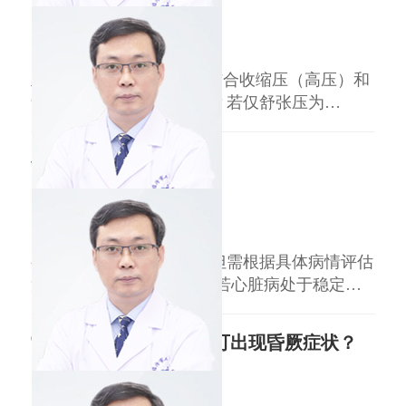
急救，途中可吸氧。 二、慢性缺氧管理 药物治
王益民
副主任医师
疗：遵医嘱使用扩血管、抗血小板药物（如硝酸
临汾市人民医院
三甲
酯
血压55mmHg是否正常需结合收缩压（高压）和
舒张压（低压）综合判断。若仅舒张压为
55mmHg，收缩压正常（90139mmHg），可能为
生理性低血压；若收缩压也低于90mmHg，属于
有心脏病可以结婚吗
病理性低血压，需警惕。 生理性低血压（舒张
压5560mmHg，收缩压正常）：多见于年轻女
王益民
副主任医师
性、长期运动人群或体质较弱
临汾市人民医院
三甲
有心脏病的人可以结婚，但需根据具体病情评估
风险。 一、病情稳定者：若心脏病处于稳定
期，心功能良好，无严重心律失常或心肌缺血，
且经过规范治疗，通常可正常结婚。这类患者需
常温下心博停止几秒后可出现昏厥症状？
在医生指导下控制基础疾病，定期复查，避免过
度劳累和情绪激动。 二、轻度心脏病患者：如
王益民
副主任医师
轻度先天性心脏病、瓣膜轻微反流等，心功能ⅠⅡ