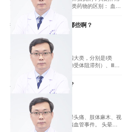
通常不包括咳嗽。 与ACEI类药物的区别： 血管
紧张素转换酶抑制剂（如卡托普利）可能引起干
咳，而缬沙坦通过阻断受体发挥作用，避免了缓
抗心律失常药物分类有哪些啊？
激肽蓄积，因此干咳发生率显著降低。 常见副
作用： 可能出现头晕、乏力、低血压等，多与
王益民
副主任医师
血压下降有关。罕见副作用包括高钾血症、肾
临汾市人民医院
三甲
抗心律失常药物主要分为四大类，分别是Ⅰ类
（钠通道阻滞剂）、Ⅱ类（β受体阻滞剂）、Ⅲ类
（延长动作电位时程药）和Ⅳ类（钙通道阻滞
剂）。 Ⅰ类（钠通道阻滞剂）：可进一步分为
血粘度高的症状是什么？
Ⅰa（如奎尼丁）、Ⅰb（如利多卡因）、Ⅰc（如普
罗帕酮），通过阻滞心肌细胞钠通道发挥作用，
王益民
副主任医师
适用于室性或室上性心律失常，但需注意Ⅰc类可
临汾市人民医院
三甲
血粘度高常见症状包括头晕头痛、肢体麻木、视
力模糊，严重时可引发心脑血管事件。 头晕头
痛：血液粘稠度升高致脑部血流缓慢，脑组织供