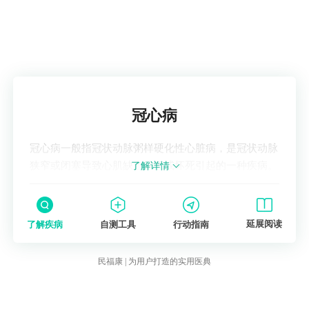
运动）、戒烟限酒。
药物干预：若合并
冠心病
、高血脂等，需遵医
嘱使用他汀类药物稳定斑块，控制血脂达标。
就医提示
出现胸痛、胸闷、呼吸困难、晕厥等症状时，
了解疾病
应立即就医，排查是否存在血管狭窄或
心肌缺
冠心病
血
。
冠心病一般指冠状动脉粥样硬化性心脏病，是冠状动脉
狭窄或闭塞导致心肌缺血缺氧或坏死引起的一种疾病。
了解详情
延展阅读
了解疾病
自测工具
行动指南
民福康 | 为用户打造的实用医典