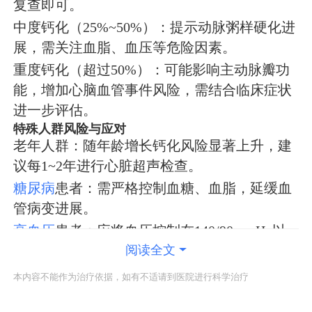
复查即可。
中度钙化（25%~50%）：提示动脉粥样硬化进
展，需关注血脂、血压等危险因素。
重度钙化（超过50%）：可能影响主动脉瓣功
能，增加心脑血管事件风险，需结合临床症状
进一步评估。
特殊人群风险与应对
老年人群：随年龄增长钙化风险显著上升，建
议每1~2年进行心脏超声检查。
糖尿病
患者：需严格控制血糖、血脂，延缓血
管病变进展。
高血压
患者：应将血压控制在140/90mmHg以
阅读全文
下，减少血管损伤。
干预与管理策略
本内容不能作为治疗依据，如有不适请到医院进行科学治疗
非药物干预：低脂饮食（减少饱和脂肪酸摄
入）、规律运动（每周≥150分钟中等强度有氧