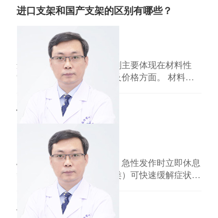
进口支架和国产支架的区别有哪些？
王益民
副主任医师
临汾市人民医院
三甲
进口支架与国产支架的区别主要体现在材料性
能、临床数据、适用人群及价格方面。 材料与
设计：进口支架多采用激光雕刻技术，金属覆盖
率高，生物相容性材料更优；国产支架近年通过
心肌缺氧怎么缓解
3D打印技术优化结构，药物涂层分布更均匀。
临床数据：进口支架在长期血栓发生率（1年内
王益民
副主任医师
＜12%）和再狭窄率（＜8%）上略占优势；国
临汾市人民医院
三甲
产
心肌缺氧缓解需结合病因，急性发作时立即休息
并吸氧，药物（如硝酸酯类）可快速缓解症状。
长期需改善生活方式、控制基础疾病。 一、急
性缺氧发作 立即停止活动，取半卧位休息，保
血压55正常吗？
持环境通风。若伴随胸痛、呼吸困难，立即呼叫