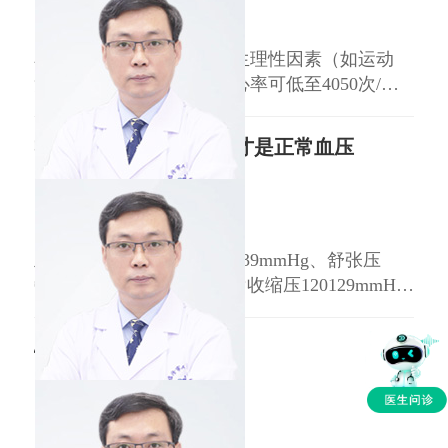
激。 病理性因素引发的心动过速：发热（体温
临汾市人民医院
三甲
窦性心律过缓的原因包括生理性因素（如运动
员、长期锻炼者等，静息心率可低至4050次/分
钟，无不适症状）、病理性因素（如窦房结功能
障碍、急性心肌梗死、电解质紊乱等）以及药物
收缩压多少舒张压多少才是正常血压
影响（如β受体阻滞剂、钙通道拮抗剂等）。 生
理性因素：长期规律运动人群、年轻人及睡眠状
王益民
副主任医师
态下，迷走神经张力增高，可使心率降至50
临汾市人民医院
三甲
正常血压标准为收缩压90139mmHg、舒张压
6089mmHg。 1 理想血压：收缩压120129mmHg
且舒张压8084mmHg，心血管风险较低。 2 正常
血压：收缩压130139mmHg或舒张压
心跳慢有什么治疗方法
8589mmHg，需定期监测。 3 高血压前期：收缩
压120129mmHg且舒张压
王益民
副主任医师
临汾市人民医院
三甲