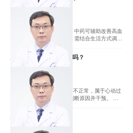
为核心，包括低盐低脂饮食、规律运动（每周
≥150分钟中等强度运动）、戒烟限酒，控制体重
王益民
副主任医师
（BMI维持185249）。此类斑块进
临汾市人民医院
三甲
高血压用中药能调理好吗？中药可辅助改善高血
压症状，但无法彻底治愈。需结合生活方式调整
与西药规范治疗，定期监测血压。 中药辅助调
理的适用情况：轻度高血压（收缩压
正常成年人心率120正常吗？
140159mmHg）、血压波动较小者，可在医生指
导下选用通用降压中药1等药食同源药材辅助调
王益民
副主任医师
节，如山楂、菊花等茶饮。 中药调理的局限
临汾市人民医院
三甲
性：
正常成年人心率120次/分钟不正常，属于心动过
速范畴，需结合具体场景判断原因并干预。 生
理性因素引发的心动过速：运动、情绪激动、饮
酒、喝咖啡等情况可能导致心率短暂升高至120
窦性心律过缓的原因？
次/分钟，此类情况通常在诱因消除后可自行恢
复，无需特殊治疗，但需注意避免频繁或剧烈刺
王益民
副主任医师