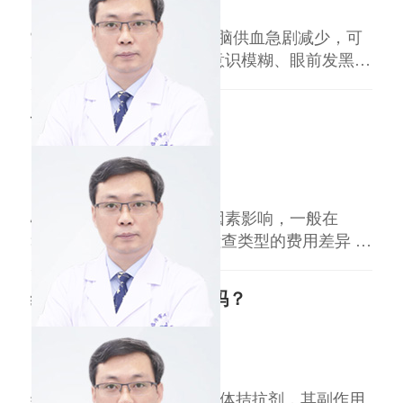
临汾市人民医院
三甲
级，
常温下心搏停止510秒后，脑供血急剧减少，可
出现短暂昏厥症状，伴随意识模糊、眼前发黑。
1 健康成人 健康成人心脏停搏5秒以上会因脑缺
氧出现晕厥，10秒以上可伴肢体抽搐或短暂意识
做一次心脏造影多少钱
丧失。此类情况多因心搏骤停或严重心律失常引
发，需立即呼救并实施心肺复苏。 2 高血压/动
王益民
副主任医师
脉硬化患者 该人群血管弹性差
临汾市人民医院
三甲
心脏造影检查费用受多种因素影响，一般在
300010000元不等。 不同检查类型的费用差异 冠
状动脉造影是常见类型，费用因医院级别（三甲
医院较高）和地区（一线城市费用略高）有所不
缬沙坦的副作用会咳嗽吗？
同，通常在50008000元。 特殊情况的费用调整
若需同时进行支架植入或球囊扩张等介入治疗，
王益民
副主任医师
费用会增加，主要取决于手术
临汾市人民医院
三甲
缬沙坦属于血管紧张素II受体拮抗剂，其副作用