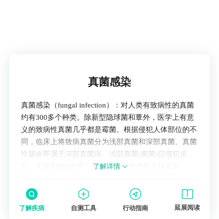
菌等。
免疫系统问题：某些
自身免疫性疾病
，如
系统
性红斑狼疮
、
类风湿关节炎
等，可能导致口腔
溃疡的发生。
营养不良：缺乏维生素B12、铁、叶酸等营养
了解疾病
素可能影响口腔黏膜的健康，增加口腔溃疡的
真菌感染
风险。
真菌感染（fungal infection）：对人类有致病性的真菌
遗传因素：某些口腔溃疡可能与遗传有关。
约有300多个种类。除新型隐球菌和蕈外，医学上有意
压力和情绪：长期的压力、焦虑和抑郁等情绪
义的致病性真菌几乎都是霉菌。根据侵犯人体部位的不
问题可能影响免疫系统功能，导致口腔溃疡的
同，临床上将致病真菌分为浅部真菌和深部真菌。真菌
发生或加重。
性肠炎即属于深部真菌病。浅部真菌(癣菌)仅侵犯皮
需要注意的是，虽然大多数口腔溃疡是良性
肤、毛发和指(趾)甲，而深部真菌能侵犯人体皮肤、黏
了解详情
膜、深部组织和内脏，甚至引起全身播散性感染。深部
的，但某些口腔溃疡可能是癌症的早期表现。
真菌感染肠道即表现为真菌性肠炎，可独立存在如婴儿
以下是一些需要警惕的情况：
念珠菌肠炎，或为全身性真菌感染的表现之一，如艾滋
延展阅读
了解疾病
自测工具
行动指南
口腔溃疡直径较大（超过2厘米），且形态不规
病并发播散性组织胞浆菌病。