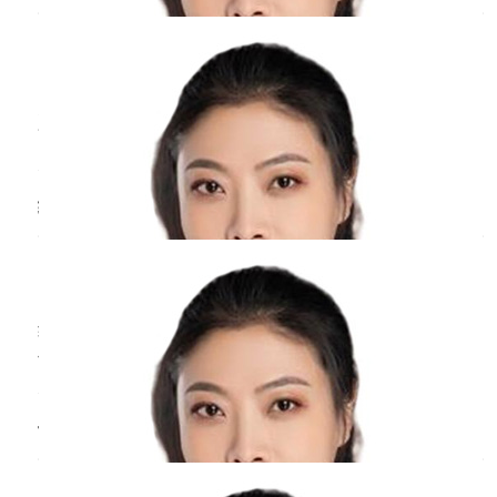
腺瘤、卵巢子宫内膜异位囊肿，囊肿可能会增
周丹
副主任医师
大，引起下腹部不适、月经异常等症状。少数患
北京医院
三甲
者会发生癌
月经前发烧通常不是癌症的前兆，月经前发烧可
能与感染等因素有关，当女性免疫能力较低，就
容易受到周围环境中细菌或者病毒等微生物的感
染，从而影响体温调节中枢，引起发烧等不适症
绝经后子宫内膜增厚是
癌症
吗？
状。而大部分癌症早期的症状不明显，少部分患
者可能存在局部肿块、疼痛等现象。如果患者反
周丹
副主任医师
复发烧，应该及时前往医院就诊，平时还需要多
北京医院
三甲
进行体
绝经后子宫内膜增厚，并不一定就是癌症，由于
体内激素水平较高，也可能会造成子宫内膜增
生。建议到正规大医院做一下检查，宫颈癌的可
能性不大，不用担心，放松心情。在日常生活
子宫内膜增生期改变会转变成
癌症
吗？
中，注意休息，不要过度劳累，注意卫生，勤换
内裤，注意饮食规律。
周丹
副主任医师