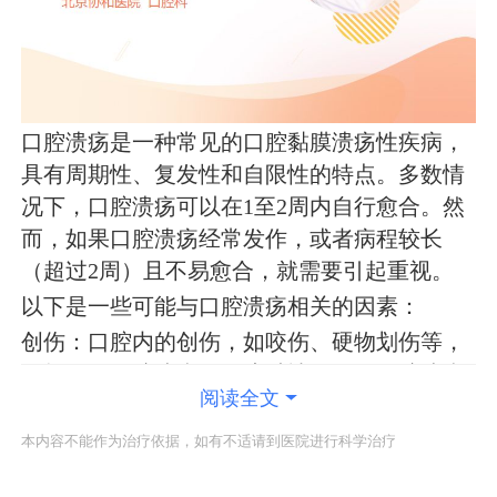
口腔溃疡是一种常见的口腔黏膜溃疡性疾病，
具有周期性、复发性和自限性的特点。多数情
况下，口腔溃疡可以在1至2周内自行愈合。然
而，如果口腔溃疡经常发作，或者病程较长
（超过2周）且不易愈合，就需要引起重视。
以下是一些可能与口腔溃疡相关的因素：
创伤：口腔内的创伤，如咬伤、硬物划伤等，
可能导致口腔溃疡。但这种情况下，口腔溃疡
阅读全文
通常会在创伤愈合后逐渐恢复。
感染：病毒、细菌或
真菌感染
也可能引起口腔
本内容不能作为治疗依据，如有不适请到医院进行科学治疗
溃疡。常见的病原体包括单纯疱疹病毒、链球