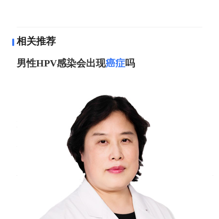
相关推荐
男性HPV感染会出现
癌症
吗
付兰芹
副主任医师
北京协和医院
三甲
男性HPV感染可能引发癌症，但概率较低且多与
高危型病毒持续感染相关。研究表明，约90%的
男性一生中会感染至少一种HPV亚型，其中高危
型16/18型占主导。这类病毒可导致阴茎癌（约
占病例50%）及口咽癌（近年发病率上升）。从
感染到癌变通常需1020年，期间多数人可通过免
疫系统清除病毒。吸烟、免疫抑制