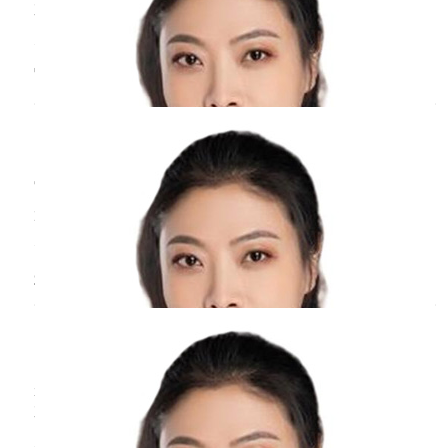
不过对于不积极治疗的患者，子宫腺肌瘤是有一
定癌变概率的。建议：患者不要有太重的心理负
担，不利于病情的控制，如果子宫腺肌瘤直径较
宫颈糜烂出血是
癌症
吗？
小，可以遵医嘱口服避孕药调理。若子宫腺肌瘤
直径较大，且引起不适的症状，患者也可以进行
周丹
副主任医师
局部切除手术治疗，这种类型的手术不会影响患
北京医院
三甲
者的子
宫颈糜烂出血并不一定是癌症疾病，宫颈糜烂一
般指宫颈柱状上皮异位，女性没有症状也没有其
他病理改变，属于女性正常的宫颈组织形态。女
性宫颈内口的柱状上皮会发生内移或外移，可能
来例假头疼恶心是
癌症
吗？
会替代鳞状上皮而导致局部呈现糜烂样的改变。
如果糜烂面发生出血症状，考虑女性可能有慢性
周丹
副主任医师
宫颈炎疾病，引起局部组织水肿后可能会导致局
北京医院
三甲
部出血
来例假头疼、恶心并不能作为诊断癌症的标准，
不一定是癌症所致。一般情况下，月经来潮时头
痛、恶心主要是受到体内激素水平改变影响，诱