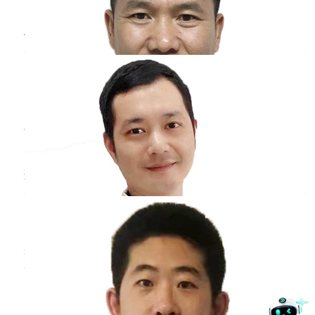
生，而癌症的出现，主要由于上皮细胞的异常增
殖导致病变发生，所以痔疮不会演变为癌症。不
小孩长
口腔溃疡
的原因
过受痔疮病变影响，肛门部位的组织长期受到慢
性刺激，可能导致局部组织发生异常增殖的问
童鹏
副主任医师
题，可能会提高肛门癌的发病几率。
鄂州市中心医院
三甲
儿童长口腔溃疡原因比较多，最常见是由于儿童
平时存在着挑食、偏食习惯导致机体维生素缺
乏。如果经常吃油炸或刺激性食物，也会导致口
腔粘膜损害，出现口腔溃疡。另外也要注意，如
癌症
病人可以艾灸吗
果没有及时进行口腔刷牙等护理，会导致口腔黏
膜受损，其口腔内细菌很容易并发口腔溃疡。因
夏昆鹏
副主任医师
此在日常生活当中，一定要保证饮食均衡，并且
黑龙江中医药大学附属第二医院
三甲
要养成良好清洁口腔习惯。
癌症病人可以做艾灸，艾灸是通过中医来预防和
治疗疾病的一种常用方法，主要用艾灸燃烧后产
生的热力和药物作用刺激穴位，而达到治病目
的。由于癌症病人体质大多虚弱，通过艾灸能治