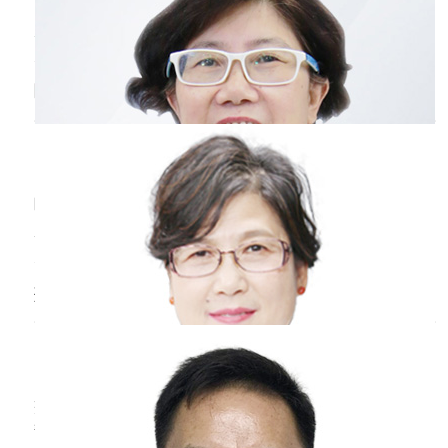
抗力
口腔溃疡大多数原因是单纯性疱疹病毒感染所引
起，或者由于维生素缺乏、休息睡眠不好所造
成。此外，如果患者平时精神压力较大，容易产
生烦躁、焦虑等负面情绪，导致机体免疫功能下
吃完饭胃疼是
癌症
吗
降，也容易引发口腔溃疡。出现口腔溃疡后，患
者可以通过使用含碘漱口液、多吃维生素丰富食
贾玫
主任医师
物、多锻炼等方式来促进溃疡愈合，以改善相关
北京中医药大学东直门医院
三甲
不适症状。
吃完饭胃疼的原因有很多，有可能是进食辛辣的
东西所致。第二个是摄入煎炸的刺激性东西。第
三个就是良性疾病，比如胃炎、溃疡，也可能是
出现疼痛。第四个就是胃部的恶性疾病，即胃
痔疮会变成
癌症
吗
癌，也会出现这种疼痛。所以这一个症状不能决
定诊断，一定要根据病理进行诊断，还有影像学
古风
副主任医师
检查，联合起来才能诊断是什么疾病。
桂林市人民医院
三甲
痔疮不会变成癌症，痔疮的发生，主要由于肛管
静脉丛扩张以及肛垫下移，从而诱发痔疮病变发