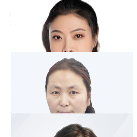
北京医院
三甲
女性出现子宫内膜增生期改变的情况多数是不会
转变成癌症的，但女性可能会出现月经异常的情
况，如月经量少、月经周期长、闭经等情况，还
可能会出现不规则阴道出血的情况。女性还易出
口腔溃疡
为什么老复发
现烦躁不安等情绪。患者需要在医嘱下给予激素
类药物调节，如孕激素类药物、促排卵药物等，
黄玉娥
副主任医师
对于严重的患者可以考虑刮宫术、子宫切除术
临汾市人民医院
三甲
等。保守
口腔溃疡它这个疾病的一个特点就是有复发性，
复发性就是口腔溃疡的一个特点，所以说是口腔
溃疡老复发，这个真没有办法可以解决，口腔溃
疡是什么病因导致?和我们的自身免疫系统和我
口腔溃疡
是什么原因
们的遗传因素，和我们的精神状态，劳累、疲劳
这些种种都有很大的关系，它是一个多种因素导
管贺芃
副主任医师
致的疾病，所以碰到口腔溃疡我们要进行全面的
扬州大学附属医院
三甲
防护，身体不要劳累，加强锻炼，增强身体的抵