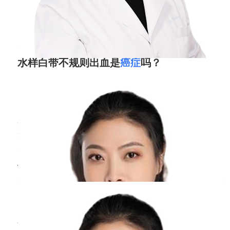
水样白带不规则出血是
癌症
吗？
周丹
副主任医师
北京医院
三甲
水样白带不规则出血有可能是癌症，例如宫颈
癌、阴道癌等，白带还会伴有明显的恶臭味。如
果患者是间断性出现黄红色或红色的水样白带症
状，还需要警惕输卵管癌。不过患者也不要有太
子宫腺肌瘤是
癌症
吗？
重的心理负担，出现这种症状，也有可能是良性
病变造成的，例如子宫肌瘤。建议：患者要立即
周丹
副主任医师
去医院进行子宫B超以及白带化验等检查，若是
北京医院
三甲
子宫肌瘤
子宫腺肌瘤并不是癌症，这属于一种良性肿瘤，