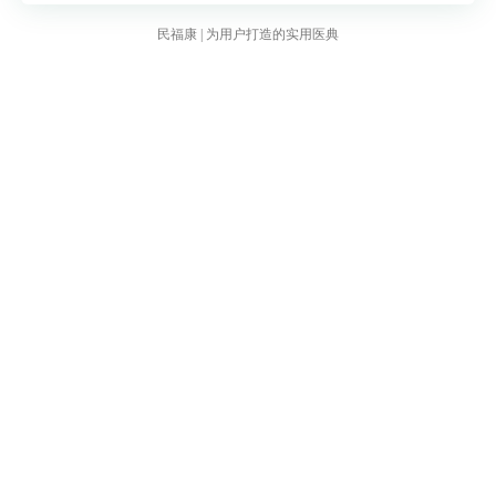
则。
民福康 | 为用户打造的实用医典
口腔溃疡边缘不整齐，呈火山口样或菜花状。
口腔溃疡持续时间较长，超过2个月不愈合。
伴有其他症状，如疼痛剧烈、口腔异味、
颈部
淋巴结肿大
等。
如果发现口腔溃疡存在上述异常情况，应及时
就医，进行详细的口腔检查和必要的实验室检
查，以排除癌症的可能。医生可能会建议进行
口腔黏膜活检，以确定口腔溃疡的性质。
除了关注口腔溃疡本身，保持良好的口腔卫生
习惯、均衡饮食、缓解压力等也有助于预防和
减少口腔溃疡的发生。如果口腔溃疡频繁发作
或出现异常情况，建议咨询医生的建议，以便
进行进一步的评估和治疗。