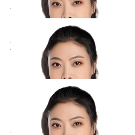
发子宫收缩、盆腔脏器充血等引起的生理性现
子宫肌瘤变成
癌症
几率大吗？
象，与癌症并没有直接关系。月经结束后症状多
能自行消失，无需过于担忧。若不放心，可以入
周丹
副主任医师
院挂妇产科做下相关的检查。若确诊是癌症引
北京医院
三甲
起，且处于
子宫肌瘤变成癌症几率很小。子宫肌瘤是一种良
性肿瘤，是子宫平滑肌组织增生形成的。子宫肌
瘤的确切病因尚不明确，可能与遗传易感性、
雌、孕激素、干细胞突变等有关。年龄大于40
卵巢囊肿是
癌症
吗？
岁、肥胖、患有多囊卵巢综合征、有家族史、未
生育或者初次生育年龄晚、使用激素进行替代治
周丹
副主任医师
疗，可能会导致子宫肌瘤患病风险升高。无症状
北京医院
三甲
的肌瘤患
卵巢囊肿不等于癌症。卵巢囊肿是一种常见的妇
科疾病，指的是卵巢内或其表面出现含有液体或
固态物质的囊状结构。卵巢囊肿有生理性的，一
般没有疼痛不适，也不影响健康，可以自行消
月经前发烧是
癌症
前兆吗？
失。卵巢囊肿也有病理性的，包括皮样囊肿、囊