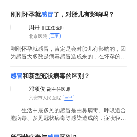
染情况。清宫后病人的抵抗力比较弱，容易遭受
病毒的感染，病毒感染而造成的感冒现象，可以
刚刚怀孕就
感冒
了，对胎儿有影响吗？
服用阿昔洛韦或是双黄连口服液等抗病毒类的药
物进行治疗。如果感冒的症状比较严重，表现出
周丹
副主任医师
了头痛和发热的现象，可以使用对乙酰氨基酚或
北京医院
三甲
是布洛
刚刚怀孕就感冒，肯定是会对胎儿有影响的，因
为感冒大多数是病毒感冒造成来的，在怀孕的早
期如果得了病毒性感冒或者是吃了抗病毒的药，
有可能会造成胎儿畸形。因此在怀孕的初期，如
感冒
和新型冠状病毒的区别？
果得了感冒需要造成重视，要到医院产科进行相
关检查，明确感冒原因再对症处理。在整个孕期
邓项俊
副主任医师
要按时进行产检。
六安市人民医院
三甲
生活中最多见的感冒是由鼻病毒、呼吸道合
胞病毒、多见冠状病毒等感染造成的，症状轻
微，主要包括流鼻涕、头痛、咳嗽、喉咙痛、发
烧等。新型冠状病毒感染后的典型症状，以发热