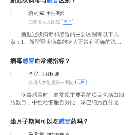
新冠状病毒与
感冒
区别？
为主，同时会表现出乏力，干咳，进行性呼吸困
难，部分病人症状较轻，无明显发热，少数病人
蒋雄斌
主任医师
感染后症状较重，可迅速表现出急性呼吸窘迫综
江苏省人民医院
三甲
合征，感
新型冠状病毒和感冒的主要区别有以下几
点：1、新型冠状病毒的病人正常有明确的流行
病学因素，而感冒并没有这些。2、新型冠状病
毒感染，在临床症状上，主要以发热干咳为主，
病毒
感冒
血常规指标？
而感冒主要以呼吸道的症状，以及鼻部的症状为
主。3、新型冠状病毒感染，在影像学上能够有
李忆
主任医师
明确的表现，感冒正常在影像学上属于正常。
苏州大学附属第一医院
三甲
病毒感冒时，血常规主要看的项目包括白细
胞数目，中性粒细胞百分比，淋巴细胞百分比在
化验单上，英文分别对应WBC，NEUT%，
LYM％。一般来说，病毒性感冒病人的血常规里
坐月子期间可以吃
感冒
药吗？
边，白细胞总数在正常范围内，中性粒细胞百分
比下降，而淋巴细胞百分比多数增高。而细菌性
马希贵
副主任医师