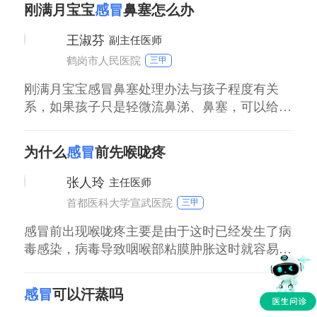
流清鼻涕。多数情况下，可以通过适当休息，多
刚满月宝宝
感冒
鼻塞怎么办
吃新鲜蔬菜水果和优质蛋白食物，少吃油腻性的
物，会逐渐地恢复起来。第二、如果感冒比较
王淑芬
副主任医师
重，如出现高热、畏寒、打哆嗦或明显咳嗽、咳
鹤岗市人民医院
三甲
痰，甚至脓性痰时。在饮食疗法的同时，由医生
给予安
刚满月宝宝感冒鼻塞处理办法与孩子程度有关
系，如果孩子只是轻微流鼻涕、鼻塞，可以给孩
子用海盐水洗鼻，温毛巾敷孩子鼻子周围，注意
孩子囟门保暖，适当给孩子喝温开水缓解症状。
为什么
感冒
前先喉咙疼
如果还是感冒，鼻塞状不见减轻，孩子吐奶、吃
奶量减少、吐奶泡泡，不能排除有新生儿肺炎，
张人玲
主任医师
就需要带孩子到医院进行诊治，让医生听一下孩
首都医科大学宣武医院
三甲
子心肺，检查一下血常规、C反应蛋白，明确孩
子感染
感冒前出现喉咙疼主要是由于这时已经发生了病
毒感染，病毒导致咽喉部粘膜肿胀这时就容易出
现喉咙疼痛，其次还会伴有流鼻涕、鼻塞、发
烧、头疼、头晕、食欲下降等常见症状。建议平
感冒
可以汗蒸吗
时要多喝白开水，多休息，少吃辛辣刺激食物，