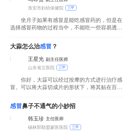
感冒则是白细胞总数升高，中性粒细胞百分比升
淮安市妇幼保健院
三甲
高，
坐月子如果有感冒是能吃感冒药的，但是在
选择感冒药物的过程当中，不能吃一些容易透过
乳汁的药物，不然有可能会对新生儿产生不良影
响，包括肝肾功能的损伤，以及生长发育的影
大蒜怎么治
感冒
？
响。所以有条件时在选择用药，上需要到医院就
诊，根据医嘱用药，在家庭护理当中要适当的多
王星光
副主任医师
喝点温热水，饮食要清淡。
山东省立医院
三甲
你好，大蒜可以经过按摩的方式进行治疗感
冒。可以将大蒜切成片的形状下，将其贴在百
会、太阳、风池、合谷等穴位各自按摩5分钟左
右，再用清水清洗干净。也可以采用滴蒜汁的方
感冒
鼻子不通气的小妙招
法，将病人的两个鼻孔各滴入1滴蒜汁，维持5分
钟左右，此种方法对治疗流感的效果极好。
韩玉珍
主任医师
锡林郭勒盟蒙医医院
三甲