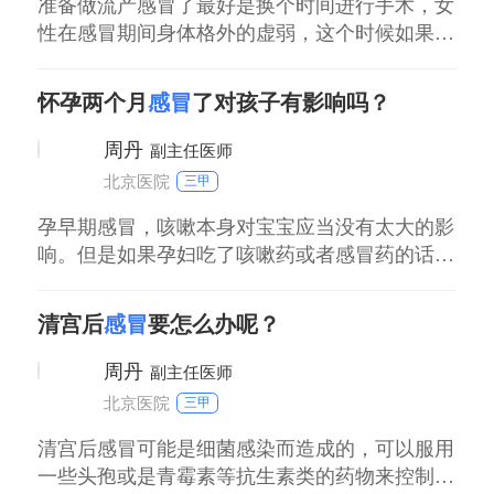
准备做流产感冒了最好是换个时间进行手术，女
性在感冒期间身体格外的虚弱，这个时候如果进
行人流手术则不利于手术的恢复，可能会造成其
他并发症，不利于病情的恢复，因此等到病情恢
怀孕两个月
感冒
了对孩子有影响吗？
复之后再去进行手术。在感冒期间要多喝热水，
在医生指导下配合一些感冒药来帮助恢复，同时
周丹
副主任医师
要注意，人流手术具有很大的伤害性，为了防止
北京医院
三甲
怀孕最
孕早期感冒，咳嗽本身对宝宝应当没有太大的影
响。但是如果孕妇吃了咳嗽药或者感冒药的话，
药物会对宝宝有影响。因此，尽量少吃药物或者
不吃药，以确保宝宝健康成长。此外，如果孕妇
清宫后
感冒
要怎么办呢？
感冒发生在心脏系统发育的时期，病毒感染可能
会影响宝宝心血管系统的发育，应当关注一下。
周丹
副主任医师
北京医院
三甲
清宫后感冒可能是细菌感染而造成的，可以服用
一些头孢或是青霉素等抗生素类的药物来控制感