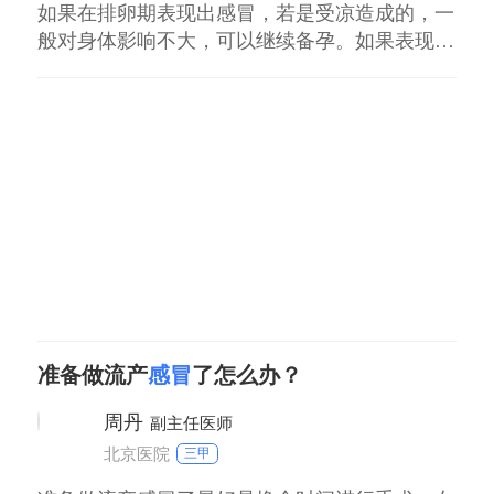
如果在排卵期表现出感冒，若是受凉造成的，一
般对身体影响不大，可以继续备孕。如果表现出
流行性的感冒，这种情况病毒有可能会造成未来
培胎发育不良或者流产，需要化验优生4项。如
果优生四项是阴性，可以继续备孕怀孕。如果表
现出活动性的病毒感染，需要完全恢复正常以后
再怀孕。平时要营养丰富，增加身体的抵抗力，
预防病
准备做流产
感冒
了怎么办？
周丹
副主任医师
北京医院
三甲