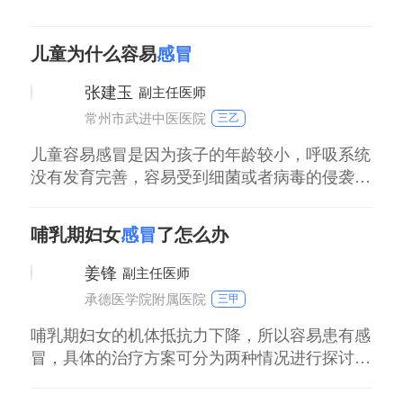
儿童为什么容易
感冒
张建玉
副主任医师
常州市武进中医医院
三乙
儿童容易感冒是因为孩子的年龄较小，呼吸系统
没有发育完善，容易受到细菌或者病毒的侵袭，
所以就会引发呼吸道感染。而且孩子的年龄较
小，抵抗力较差，通过呼吸道飞沫和亲密接触都
哺乳期妇女
感冒
了怎么办
会发生传染。儿童感冒应及时进行治疗，防止治
疗不及时导致疾病加重。患儿的家长平时应多注
姜锋
副主任医师
意孩子的保暖，防止受凉感冒。
承德医学院附属医院
三甲
哺乳期妇女的机体抵抗力下降，所以容易患有感
冒，具体的治疗方案可分为两种情况进行探讨：
第一、情况感冒不太重，只有咽痛、轻微咳嗽、