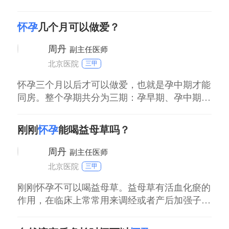
孕早期会表现出恶心、呕吐、喜食酸性食物等表
现，这些症状称之为早孕反应。而且，孕早期大
怀孕
几个月可以做爱？
部分孕妇胃口不好，酸性食物比较开胃，可以在
一定程度上刺激孕妇食欲增加，这也是怀孕之
周丹
副主任医师
后，喜欢吃酸性食物的原因之一。孕早期注意休
北京医院
三甲
息，饮食
怀孕三个月以后才可以做爱，也就是孕中期才能
同房。整个孕期共分为三期：孕早期、孕中期和
孕晚期。孕十二周末之前是孕早期，孕早期胎儿
很不稳定，如果过性生活，由于同房刺激，容易
刚刚
怀孕
能喝益母草吗？
造成先兆流产。孕十三周到孕二十七周末是孕中
期，孕中期胎儿已经稳定，可以过性生活，但是
周丹
副主任医师
性生活次数不能过多，动作也不能过于激烈。孕
北京医院
三甲
二十八
刚刚怀孕不可以喝益母草。益母草有活血化瘀的
作用，在临床上常常用来调经或者产后加强子宫
收缩。如果在怀孕期间喝益母草，可能会造成流
产，因此在刚刚怀孕时千万不可以喝益母草。就