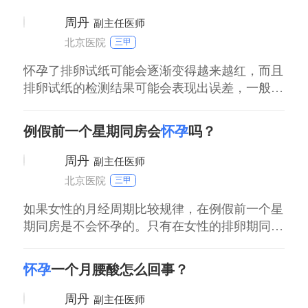
周丹
副主任医师
北京医院
三甲
怀孕了排卵试纸可能会逐渐变得越来越红，而且
排卵试纸的检测结果可能会表现出误差，一般可
以经过验孕棒进行测验，也可以经过医院查血
HCG明确是否已经怀孕。如果结果显示已经怀
例假前一个星期同房会
怀孕
吗？
孕，就需要定时去医院进行产前检查，平时要注
意多休息，不可以进行剧烈运动，如果结果显示
周丹
副主任医师
没有怀孕，就需要调整好心态，明确好排卵时期
北京医院
三甲
做好怀孕
如果女性的月经周期比较规律，在例假前一个星
期同房是不会怀孕的。只有在女性的排卵期同房
才有怀孕的可能性，女性的排卵日在下次月经来
潮前14日左右，排卵日前后的45天内就是排卵
怀孕
一个月腰酸怎么回事？
期，其余的时间均为安全期。在月经来潮的前一
周属于安全期，因此同房不会怀孕。但是受很多
周丹
副主任医师