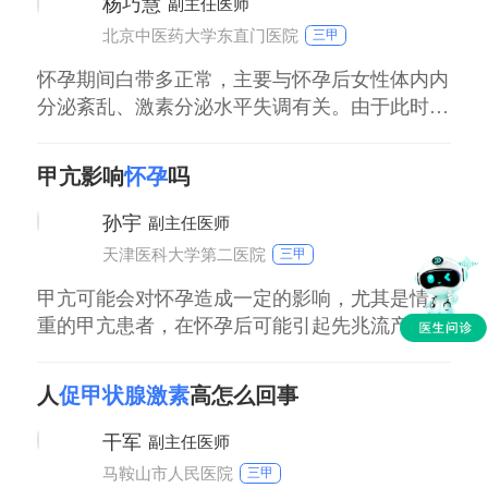
杨巧慧
副主任医师
北京中医药大学东直门医院
三甲
怀孕期间白带多正常，主要与怀孕后女性体内内
分泌紊乱、激素分泌水平失调有关。由于此时雌
激素处于相对比较高水平，所以白带也会增多。
白带增多以后，孕妇没有出现外阴瘙痒、腰部、
甲亢影响
怀孕
吗
腹部不适、尿频、尿急、尿热以及尿疼等，一般
不用过于担心，基本上不会有太大问题。但是，
孙宇
副主任医师
如果白带出现了颜色、性状、质地以及气味改
天津医科大学第二医院
三甲
变，要考虑是炎症可能，可前往医院完善相关检
查，明
甲亢可能会对怀孕造成一定的影响，尤其是情严
重的甲亢患者，在怀孕后可能引起先兆流产、流
产、早产、死胎等病情发生，需患者积极进行甲
亢的治疗。建议在病情平稳的情况下怀孕，可尽
人
促甲状腺激素
高怎么回事
量减少上述风险的发生。在怀孕期间，需定期复
查甲功，及时调整治疗方案等。
干军
副主任医师
马鞍山市人民医院
三甲