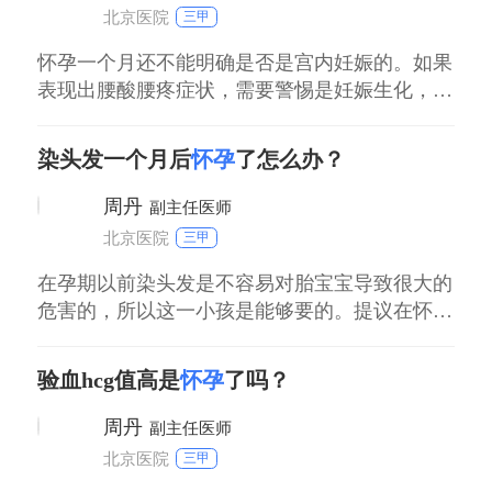
因素的影响，排卵日也有可能会提前或者延后，
北京医院
三甲
因
怀孕一个月还不能明确是否是宫内妊娠的。如果
表现出腰酸腰疼症状，需要警惕是妊娠生化，先
兆流产或者宫外孕可能性，可以先抽血检查孕
酮，雌二醇及hcg初步判断。如果数值较低，需
染头发一个月后
怀孕
了怎么办？
要一周后行阴超明确宫内妊娠，确诊后结合保胎
治疗。腰酸是中医肾虚表现，可以结合中药补肾
周丹
副主任医师
益气安胎，尽量注意休息。
北京医院
三甲
在孕期以前染头发是不容易对胎宝宝导致很大的
危害的，所以这一小孩是能够要的。提议在怀孕
期要留意叶酸片和维他命的填补，平常要留意歇
息，营养成分要平衡，避免服用过多高脂的食
验血hcg值高是
怀孕
了吗？
材，尽可能的服用某些蛋白质食物。在怀孕期要
定期的看医生开展产检。
周丹
副主任医师
北京医院
三甲