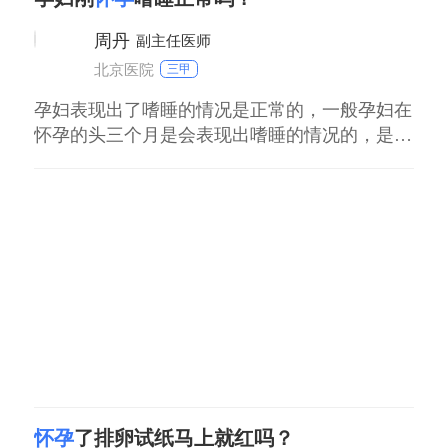
周丹
副主任医师
北京医院
三甲
孕妇表现出了嗜睡的情况是正常的，一般孕妇在
怀孕的头三个月是会表现出嗜睡的情况的，是不
必要过分的担心的。孕妇在怀孕的过程之中由于
胎儿需要母体提供大量的营养的物质，随意人会
表现出乏力的情况，会导致孕妇昏昏欲睡的情
况。平时注意休息，防止表现出熬夜的情况，多
吃新鲜的水果和蔬菜之类的食物。做到饮食的善
衡，保持
怀孕
了排卵试纸马上就红吗？