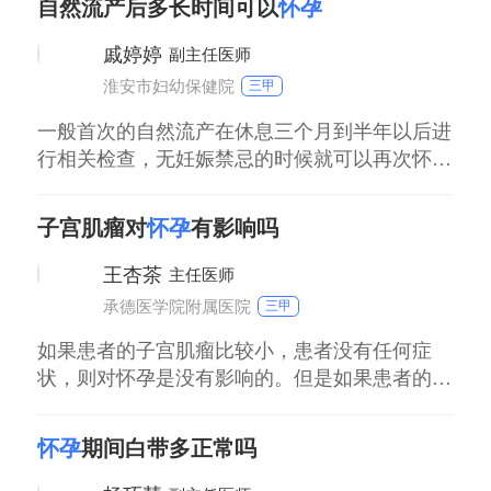
自然流产后多长时间可以
怀孕
算想要流产，也要到医院做一些相关的辅助检
查，在排除流产禁忌证的情况下，要采用药物流
戚婷婷
副主任医师
产、负压吸引手术来终止早期妊娠，而不要随便
淮安市妇幼保健院
三甲
用药，不
一般首次的自然流产在休息三个月到半年以后进
行相关检查，无妊娠禁忌的时候就可以再次怀
孕。但是对于复发性流产，所谓的复发性流产是
指同一性伴侣，连续发生三次及三次以上的自然
子宫肌瘤对
怀孕
有影响吗
流产，虽然复发性流产定义为连续三次或三次以
上，但是大多数专家认为连续发生两次流产，应
王杏茶
主任医师
重视并予评估。早期复发性流产常见原因为胚胎
承德医学院附属医院
三甲
染色体异常、免疫功能低下、黄体功能不全、甲
状腺功
如果患者的子宫肌瘤比较小，患者没有任何症
状，则对怀孕是没有影响的。但是如果患者的肌
瘤体积较大，就会影响受精卵的着床，导致不孕
或者早期流产。子宫肌瘤如果没有明显症状，则
怀孕
期间白带多正常吗
不用做特殊处理。但是如果有明显症状，就要及
时进行治疗。