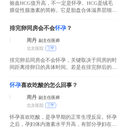
验血HCG值升高，不一定是怀孕。HCG是绒毛
膜促性腺激素的简称。它是胎盘合体滋养层细胞
所分泌的一种糖蛋白激素。如果怀孕，血HCG值
肯定升高。和HCG升高有关的疾病有好多种，例
排完卵同房会不会
怀孕
？
如异位妊娠，葡萄胎，绒毛膜上皮癌，不完全流
产，畸胎瘤，精原细胞睾丸癌等，因此不能说
周丹
副主任医师
hcg升高就是怀孕。要想确诊怀孕，还需要做超
北京医院
三甲
排完卵后同房会不会怀孕，关键取决于同房的时
间距离排卵日的具体时间。若是在排完卵后的两
天以内同房，怀孕的几率还是非常高的；排完卵
后的两天以后同房，怀孕的几率就会明显的下
怀孕
喜欢吃酸的怎么回事？
降；排完卵的4天以后再同房，基本上就不会怀
孕。如果不想怀孕的话，在排完卵后的4天之内
周丹
副主任医师
尽量不要同房。
北京医院
三甲
怀孕喜欢吃酸，是孕早期的正常生理反应。怀孕
之后，孕妇体内激素水平升高，有部分孕妇在怀