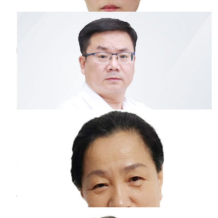
会发生传染。儿童感冒应及时进行治疗，防止治
疗不及时导致疾病加重。患儿的家长平时应多注
姜锋
副主任医师
意孩子的保暖，防止受凉感冒。
承德医学院附属医院
三甲
哺乳期妇女的机体抵抗力下降，所以容易患有感
冒，具体的治疗方案可分为两种情况进行探讨：
第一、情况感冒不太重，只有咽痛、轻微咳嗽、
流清鼻涕。多数情况下，可以通过适当休息，多
刚满月宝宝
感冒
鼻塞怎么办
吃新鲜蔬菜水果和优质蛋白食物，少吃油腻性的
物，会逐渐地恢复起来。第二、如果感冒比较
王淑芬
副主任医师
重，如出现高热、畏寒、打哆嗦或明显咳嗽、咳
鹤岗市人民医院
三甲
痰，甚至脓性痰时。在饮食疗法的同时，由医生
给予安
刚满月宝宝感冒鼻塞处理办法与孩子程度有关
系，如果孩子只是轻微流鼻涕、鼻塞，可以给孩
子用海盐水洗鼻，温毛巾敷孩子鼻子周围，注意
孩子囟门保暖，适当给孩子喝温开水缓解症状。
为什么
感冒
前先喉咙疼
如果还是感冒，鼻塞状不见减轻，孩子吐奶、吃
奶量减少、吐奶泡泡，不能排除有新生儿肺炎，
张人玲
主任医师