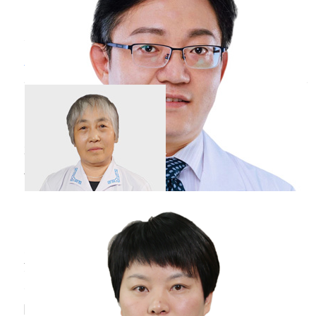
冒。可以将大蒜切成片的形状下，将其贴在百
会、太阳、风池、合谷等穴位各自按摩5分钟左
右，再用清水清洗干净。也可以采用滴蒜汁的方
感冒
鼻子不通气的小妙招
法，将病人的两个鼻孔各滴入1滴蒜汁，维持5分
钟左右，此种方法对治疗流感的效果极好。
韩玉珍
主任医师
锡林郭勒盟蒙医医院
三甲
儿童为什么容易
感冒
张建玉
副主任医师
常州市武进中医医院
三乙
儿童容易感冒是因为孩子的年龄较小，呼吸系统
没有发育完善，容易受到细菌或者病毒的侵袭，
所以就会引发呼吸道感染。而且孩子的年龄较
小，抵抗力较差，通过呼吸道飞沫和亲密接触都
哺乳期妇女
感冒
了怎么办