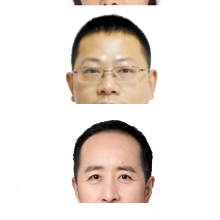
关检查，明确感冒原因再对症处理。在整个孕期
邓项俊
副主任医师
要按时进行产检。
六安市人民医院
三甲
生活中最多见的感冒是由鼻病毒、呼吸道合
胞病毒、多见冠状病毒等感染造成的，症状轻
微，主要包括流鼻涕、头痛、咳嗽、喉咙痛、发
烧等。新型冠状病毒感染后的典型症状，以发热
新冠状病毒与
感冒
区别？
为主，同时会表现出乏力，干咳，进行性呼吸困
难，部分病人症状较轻，无明显发热，少数病人
蒋雄斌
主任医师
感染后症状较重，可迅速表现出急性呼吸窘迫综
江苏省人民医院
三甲
合征，感
新型冠状病毒和感冒的主要区别有以下几
点：1、新型冠状病毒的病人正常有明确的流行
病学因素，而感冒并没有这些。2、新型冠状病
毒感染，在临床症状上，主要以发热干咳为主，
病毒
感冒
血常规指标？
而感冒主要以呼吸道的症状，以及鼻部的症状为
主。3、新型冠状病毒感染，在影像学上能够有
李忆
主任医师
明确的表现，感冒正常在影像学上属于正常。