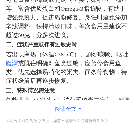
等，富含优质蛋白和Omega-3脂肪酸，有助于
增强免疫力、促进黏膜修复。烹饪时避免添加
辛辣调料，保持清淡口味，每次食用量建议不
超过50克，分多次进食。
二、症状严重或伴有过敏史时
若出现高热（体温≥38.5℃）、剧烈咳嗽、呕吐
腹泻
或既往明确对鱼类过敏，应暂停食用鱼
类，优先选择易消化的粥类、面条等食物，待
症状缓解后再逐步恢复。
三、特殊情况需注意
低龄儿童（1岁以下）消化系统尚未完善，感冒
期间应避免食用刺多的鱼类，以防卡喉风险；
阅读全文
过敏体质儿童需严格确认过敏原，食用前咨询
本内容不能作为治疗依据，如有不适请到医院进行科学治疗
医生或营养师。