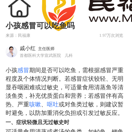
小孩感冒可以吃鱼吗
来源：民福康
1.97万次浏览
戚小红
主任医师
首都医科大学宣武医院
儿科
小孩
感冒
期间是否可以吃鱼，需根据感冒严重
程度及个体情况判断。若感冒症状较轻、无明
显吞咽困难或过敏史，可适量食用清蒸鱼等清
淡鱼类，补充优质蛋白和营养；若感冒伴有高
热、严重
咳嗽
、
呕吐
或对鱼类过敏，则建议暂
时避免，以防加重消化负担或引发过敏反应。
一、症状轻微且无过敏史时
可适量食用清蒸或煮汤的鱼类，如鲈鱼、鲫鱼