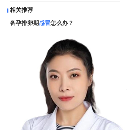
相关推荐
备孕排卵期
感冒
怎么办？
周丹
副主任医师
北京医院
三甲
如果在排卵期表现出感冒，若是受凉造成的，一
般对身体影响不大，可以继续备孕。如果表现出
流行性的感冒，这种情况病毒有可能会造成未来
培胎发育不良或者流产，需要化验优生4项。如
果优生四项是阴性，可以继续备孕怀孕。如果表
现出活动性的病毒感染，需要完全恢复正常以后
再怀孕。平时要营养丰富，增加身体的抵抗力，
预防病