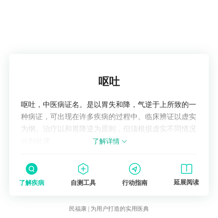
四、饮食护理原则
感冒期间饮食以“清淡、易消化、营养均衡”为
原则，除鱼类外，可搭配新鲜蔬菜、水果补充
维生素C，同时保证充足水分摄入，促进新陈
代谢。
了解疾病
呕吐
呕吐，中医病证名。是以胃失和降，气逆于上所致的一
种病证，可出现在许多疾病的过程中。临床辨证以虚实
为纲。治疗以和胃降逆为原则，但须根据虚实不同情况
分别处理。
了解详情
延展阅读
了解疾病
自测工具
行动指南
民福康 | 为用户打造的实用医典