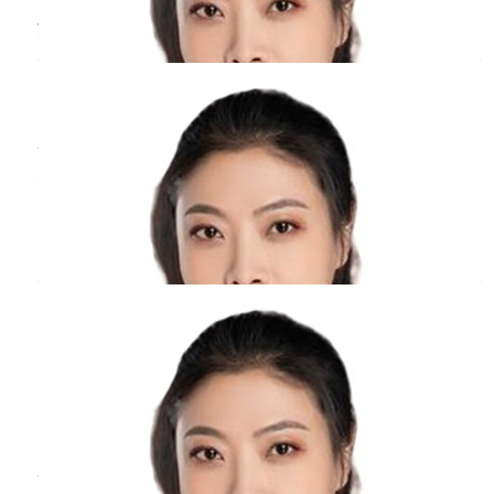
不吃药，以确保宝宝健康成长。此外，如果孕妇
清宫后
感冒
要怎么办呢？
感冒发生在心脏系统发育的时期，病毒感染可能
会影响宝宝心血管系统的发育，应当关注一下。
周丹
副主任医师
北京医院
三甲
清宫后感冒可能是细菌感染而造成的，可以服用
一些头孢或是青霉素等抗生素类的药物来控制感
染情况。清宫后病人的抵抗力比较弱，容易遭受
病毒的感染，病毒感染而造成的感冒现象，可以
刚刚怀孕就
感冒
了，对胎儿有影响吗？
服用阿昔洛韦或是双黄连口服液等抗病毒类的药
物进行治疗。如果感冒的症状比较严重，表现出
周丹
副主任医师
了头痛和发热的现象，可以使用对乙酰氨基酚或
北京医院
三甲
是布洛
刚刚怀孕就感冒，肯定是会对胎儿有影响的，因
为感冒大多数是病毒感冒造成来的，在怀孕的早
期如果得了病毒性感冒或者是吃了抗病毒的药，
有可能会造成胎儿畸形。因此在怀孕的初期，如
感冒
和新型冠状病毒的区别？
果得了感冒需要造成重视，要到医院产科进行相