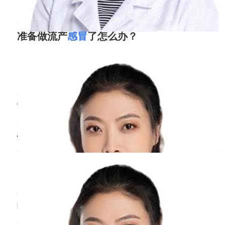
准备做流产
感冒
了怎么办？
周丹
副主任医师
北京医院
三甲
准备做流产感冒了最好是换个时间进行手术，女
性在感冒期间身体格外的虚弱，这个时候如果进
行人流手术则不利于手术的恢复，可能会造成其
他并发症，不利于病情的恢复，因此等到病情恢
怀孕两个月
感冒
了对孩子有影响吗？
复之后再去进行手术。在感冒期间要多喝热水，
在医生指导下配合一些感冒药来帮助恢复，同时
周丹
副主任医师
要注意，人流手术具有很大的伤害性，为了防止
北京医院
三甲
怀孕最
孕早期感冒，咳嗽本身对宝宝应当没有太大的影
响。但是如果孕妇吃了咳嗽药或者感冒药的话，
药物会对宝宝有影响。因此，尽量少吃药物或者