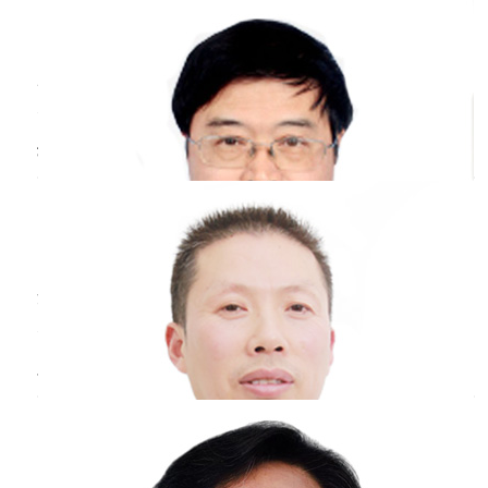
苏州大学附属第一医院
三甲
病毒感冒时，血常规主要看的项目包括白细
胞数目，中性粒细胞百分比，淋巴细胞百分比在
化验单上，英文分别对应WBC，NEUT%，
LYM％。一般来说，病毒性感冒病人的血常规里
坐月子期间可以吃
感冒
药吗？
边，白细胞总数在正常范围内，中性粒细胞百分
比下降，而淋巴细胞百分比多数增高。而细菌性
马希贵
副主任医师
感冒则是白细胞总数升高，中性粒细胞百分比升
淮安市妇幼保健院
三甲
高，
坐月子如果有感冒是能吃感冒药的，但是在
选择感冒药物的过程当中，不能吃一些容易透过
乳汁的药物，不然有可能会对新生儿产生不良影
响，包括肝肾功能的损伤，以及生长发育的影
大蒜怎么治
感冒
？
响。所以有条件时在选择用药，上需要到医院就
诊，根据医嘱用药，在家庭护理当中要适当的多
王星光
副主任医师
喝点温热水，饮食要清淡。
山东省立医院
三甲
你好，大蒜可以经过按摩的方式进行治疗感