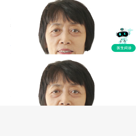
就需要带孩子到医院进行诊治，让医生听一下孩
首都医科大学宣武医院
三甲
子心肺，检查一下血常规、C反应蛋白，明确孩
子感染
感冒前出现喉咙疼主要是由于这时已经发生了病
毒感染，病毒导致咽喉部粘膜肿胀这时就容易出
现喉咙疼痛，其次还会伴有流鼻涕、鼻塞、发
烧、头疼、头晕、食欲下降等常见症状。建议平
感冒
可以汗蒸吗
时要多喝白开水，多休息，少吃辛辣刺激食物，
减少运动。感冒一般需要七到十天左右可以康
张人玲
主任医师
复。
首都医科大学宣武医院
三甲
感冒过程中是不能够进行汗蒸的。因为感冒发生
时机体抵抗力下降，患者应该多休息，汗蒸需要
消耗体内大量能源，同时汗蒸后受凉会加重患者
的感冒。感冒发生时患者应该多喝水，多休息，
少吃油腻辛辣的食物，多吃新鲜的蔬菜水果，感
冒整个过程大约七到十天，待感冒痊愈后再进行
汗蒸。