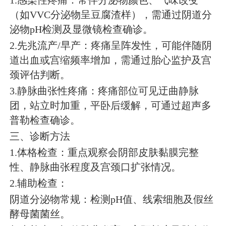
1.感染性疼痛：常伴分泌物颜色、气味改变
（如VVC分泌物呈豆腐渣样），需通过阴道分
泌物pH检测及显微镜检查确诊。
2.先兆流产/早产：疼痛呈阵发性，可能伴随阴
道出血或宫缩频率增加，需通过胎心监护及宫
颈评估判断。
3.静脉曲张性疼痛：疼痛部位可见迂曲静脉
团，站立时加重，平卧后缓解，可通过超声多
普勒检查确诊。
三、诊断方法
1.体格检查：重点观察会阴部皮肤黏膜完整
性、静脉曲张程度及宫颈口扩张情况。
2.辅助检查：
阴道分泌物常规：检测pH值、线索细胞及假丝
酵母菌菌丝。