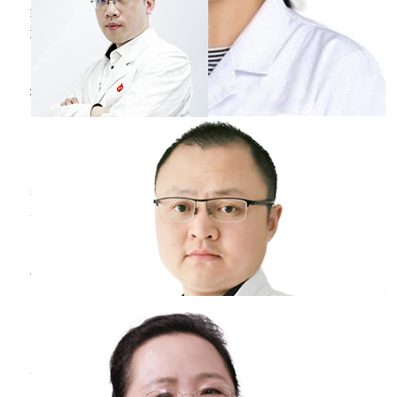
绝大部分乳房疼痛的患者是乳腺增生和纤维囊性
增生引起的，这主要是在月经周期或者非月经周
期中，激素水平波动引起的腺体反应，跟乳腺癌
没有直接相关性。但是少部分的乳腺癌，也可能
睾丸
疼痛
是怎么回事
会出现乳房疼痛的表现，但这属于局部晚期，可
能已经累积到肌肉或者皮肤。
徐宝
副主任医师
淮安市中医院
三甲
睾丸疼痛有可能是睾丸炎引起的，睾丸炎分急性
和慢性。其次，附睾和精索的部位出现问题，比
如附睾炎或者精索静脉曲张，导致整个睾丸的血
液循环不好，出现淤积、肿胀的症状，有的时候
三叉神经痛的
疼痛
特点
会伴随隐隐的疼痛。睾丸疼痛一般建议避免久
坐，同时适当的用温水冲洗或者用毛巾热敷缓解
刘秀芬
主任医师
酸胀、疼痛的症状。如果不能恢复一定要及时去
北京大学第一医院
三甲
医院就诊。
三叉神经痛的疼痛特点，符合神经痛的所有特
点，一是自发痛，自发痛是没有任何先兆，可能