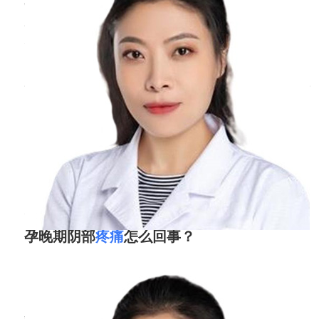
孕妇右侧肋骨下疼痛一般是生理性疼痛，是由于
胎儿不断增长，子宫也随之增大，使腹腔内的压
力变大，脏器压迫到了两侧的肋骨，由此引发疼
痛的感觉。建议睡觉时可以多变换睡姿，减轻对
肋骨的压迫，还可以适当进行热敷，缓解疼痛
感，如果疼痛较严重时，最好到医院做下检查，
排除肝胆疾病造成的可能。平时要多注意饮食，
全面加强
孕晚期阴部
疼痛
怎么回事？
周丹
副主任医师
北京医院
三甲
孕晚期阴部疼痛是由外阴肿胀造成的，主要是由