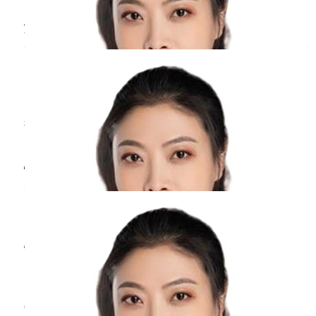
造成严重的骨质疏松。处于更年期的女性，有可
能由于长期的坐立，造成了腰部肌肉，表现出肌
女生痛经是几级
疼痛
？
肉劳损，就容易表现出腰部疼痛。
周丹
副主任医师
北京医院
三甲
大多数痛经可以分为五级疼痛，一级的话就是轻
微的下腹部坠胀。二级的话就会产生针刺感，但
还是可以忍受的。三级痛经就是下腹部有撕裂的
感觉同时还伴随腰酸腰困。四级就是能明显感觉
怀孕全身
疼痛
怎么回事？
到腹部强烈的疼痛，出虚汗呕吐。五级就是下腹
部绞痛还伴随头晕眼花，打寒战更严重昏厥，需
周丹
副主任医师
要卧床休息。如果感觉身体非常不适还是尽量去
北京医院
三甲
医院比
怀孕全身疼痛多数是由于体内激素发生改变造成
的，还有可能是精神紧张或者是体质比较虚弱所
造成的，此外也有可能是属于早孕反应，正常会
表现出全身乏力和乳房胀痛以及腰背酸痛的症
宫颈口隐隐作痛怎么回事？