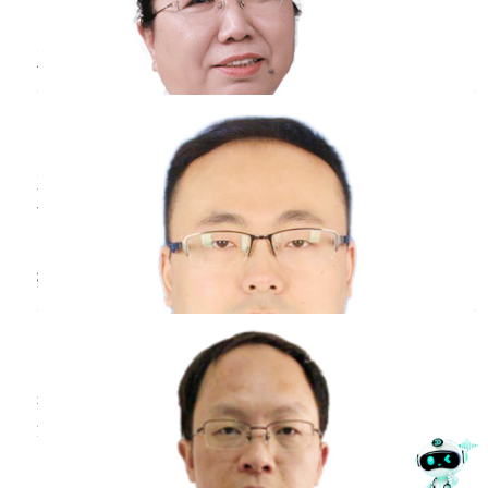
随时就来。三叉神经痛疼痛的程度属于中重度，
病人难以忍受疼痛。并且会有扳机点，如果触碰
双乳
疼痛
怎么回事
到扳机点，病人会疼的大叫。总体而言，三叉神
经痛的疼痛特点是自发痛，符合神经痛的比较重
林洋
副主任医师
的疼痛特点，刀割、过电样、烧灼样疼，疼痛分
佳木斯市妇幼保健院
三甲
级上往往是中重度的疼痛，对病人生活质量影响
非常大
双乳疼痛一般和乳腺增生有关，目前乳腺增生多
认为与内分泌紊乱导致雌性激素水平增高有关，
人生存外部环境、工作及生活条件、人际关系，
各种压力造成神经精神因素等均可使人体内环境
扭头后背
疼痛
是什么原因
发生改变，从而影响内分泌系统功能，进而使激
素分泌出现异常，当雌性激素水平增高，黄体酮
许鹏
副主任医师
分泌减少时便可使乳腺增生复旧不全引起乳腺组
宜春市人民医院
三甲
织增生，引起双乳疼痛。
扭头后背疼痛，需要考虑以下因素：第一、动作
过于急促，导致颈背部的肌肉受到拉伤而产生的
疼痛，要给予局部按摩、推拿等处理。第二、动
作过于剧烈，导致颈椎关节错位，引起的疼痛的