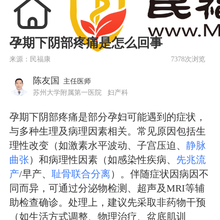
孕期下阴部疼痛是怎么回事
来源：民福康
7378次浏览
陈友国
主任医师
苏州大学附属第一医院
妇产科
孕期下阴部疼痛是部分孕妇可能遇到的症状，
与多种生理及病理因素相关。常见原因包括生
理性改变（如激素水平波动、子宫压迫、
静脉
曲张
）和病理性因素（如感染性疾病、
先兆流
产
/早产、
耻骨联合分离
）。伴随症状因病因不
同而异，可通过分泌物检测、超声及MRI等辅
助检查确诊。处理上，建议先采取非药物干预
（如生活方式调整、物理治疗、盆底肌训