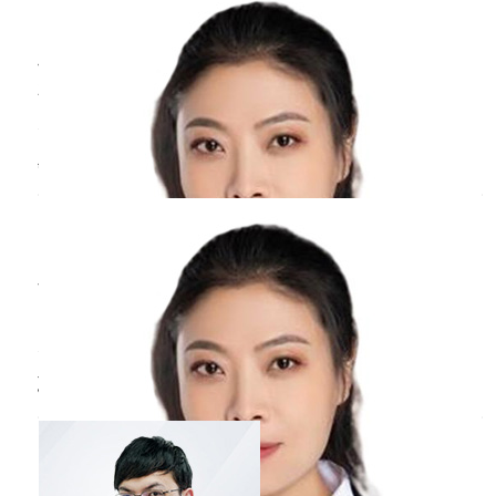
息，同时也可以在专业医生指导下对大腿进行按
北京医院
三甲
摩，促进
做爱后小腹剧烈疼痛明显是不正常的一种现象，
要考虑以下几种情况：1存在一些妇科炎症。2同
房过于激烈引发的痉挛现象。3子宫内膜异位。4
黄体破裂。一次的疼痛并且持续时间不长，可以
孕晚期胸口
疼痛
怎么回事？
先做观察不做处理。如果多次表现出这样的疼
痛，或者是疼痛持续时间较长一定要去医院做一
周丹
副主任医师
下检查。
北京医院
三甲
女性在孕晚期表现出胸口疼痛的症状，可以考虑
以下几种因素：第一种是胎儿的增大、子宫也会
随之增大，并且逐渐顶住膈肌，导致肺部被挤
压，因此表现出呼吸困难、胸口疼痛等不适感；
乳房
疼痛
会是乳腺癌吗
第二种是孕妇进食过多辛辣和刺激的食物，比如
辣椒、麻椒、花椒、生蒜等；第三种是胸膜炎、
张赟建
副主任医师
肺部感染、肺栓塞、肺部肿瘤、纵膈肿瘤、心绞
中山大学附属第一医院
三甲
痛等疾病