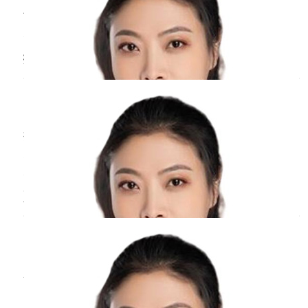
于怀孕后期胎儿会快速的长大，子宫也会逐渐的
增大，会压迫到局部，造成放射性的疼痛，造成
腹股沟韧带和骨盆韧带肌肉过度紧张和痉挛。如
排卵期右侧腹部
疼痛
是怎么回事？
果宝宝踢到你的下腹部并伴随阴道扩张和疼痛，
这可能是怀孕期间的正常生理现象。
周丹
副主任医师
北京医院
三甲
排卵期，感觉右侧小腹疼痛，考虑主要是因为排
卵时卵泡破裂，卵泡液刺激腹膜导致的轻微疼
痛，一般问题不大，持续半天或一天，疼痛就会
消失。和此同时，一般最多见的是两侧卵巢分开
更年期浑身
疼痛
眼睛疼怎么办？
排卵，这个月右侧小腹疼痛，到了下个月，有可
能会左侧小腹疼痛，但是问题不大，不用担心。
周丹
副主任医师
平时注意休息，合理饮食，多饮水，防止辛辣刺
北京医院
三甲
激性食物
若是浑身疼痛，那肯定是更年期，得补钙，如果
出汗多更年期的症状，也是补钙，处于更年期，