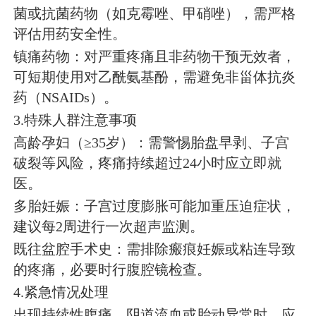
菌或抗菌药物（如克霉唑、甲硝唑），需严格
评估用药安全性。
镇痛药物：对严重疼痛且非药物干预无效者，
可短期使用对乙酰氨基酚，需避免非甾体抗炎
药（NSAIDs）。
3.特殊人群注意事项
高龄孕妇（≥35岁）：需警惕胎盘早剥、子宫
破裂等风险，疼痛持续超过24小时应立即就
医。
多胎妊娠：子宫过度膨胀可能加重压迫症状，
建议每2周进行一次超声监测。
既往盆腔手术史：需排除瘢痕妊娠或粘连导致
的疼痛，必要时行腹腔镜检查。
4.紧急情况处理
出现持续性腹痛、阴道流血或胎动异常时，应