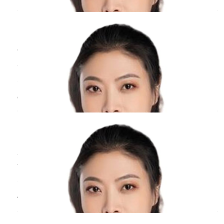
状。在怀孕期间要注意多休息，保证有充足的睡
眠，同时还要注意饮食，多吃一些营养较高的食
周丹
副主任医师
物。
北京医院
三甲
宫颈口隐隐作痛考虑与生理性因素、病理性因素
有关。 1、生理性因素：如女性在月经期间，因
为子宫收缩促使经血排出，在收缩的过程中，可
能会导致女性下腹部出现疼痛感；若有性生活，
孕中期大腿根内侧
疼痛
？
性生活过于激烈时，也会导致女性的子宫收缩、
周围的肌肉痉挛，进而出现隐痛感。 2、病理性
周丹
副主任医师
因素：如宫颈炎、阴道炎或者盆腔炎等，其中宫
北京医院
三甲
颈
在孕中期，孕妇表现出大腿根部疼痛，可能是由
于随着胎儿体积增大，被压迫到局部神经造成的
疼痛。也可能是因为胎儿对腿部以及盆腔增加负
担，如果长期站立也会造成大腿根的疼痛，一般
做完爱后小腹剧烈
疼痛
什么原因？
经过适当的休息可得到缓解，会随着分娩的结束
疼痛消失。在表现出疼痛时可以适当的卧床休
周丹
副主任医师