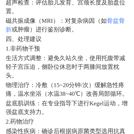
超声检查：评估胎儿发育、宫颈长度及胎盘位
置。
磁共振成像（MRI）：对复杂病因（如
骨盆骨
折
或肿瘤）进行鉴别诊断。
四、处理建议
1.非药物干预
生活方式调整：避免久站久坐，使用托腹带减
轻子宫压迫，侧卧位休息时于两膝间放置枕
头。
物理治疗：冷敷（15~20分钟/次）缓解急性疼
痛，温水坐浴（水温38~40℃）改善局部循环。
盆底肌训练：在专业指导下进行Kegel运动，增
强盆底支持力。
2.药物治疗
感染性疾病：确诊后根据病原菌类型选用抗真