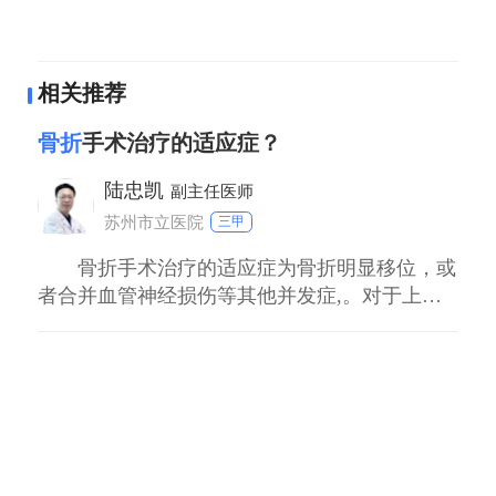
需要手术治疗的撕裂性骨折，手术复位和内固
定后，愈合时间也会因手术情况而异。手术复
相关推荐
位良好，内固定稳定的情况下，愈合时间可能
在8-12周左右开始初步愈合，完全愈合可能需
骨折
手术治疗的适应症？
要3-6个月。但儿童的手术治疗需要更加谨慎，
陆忠凯
要考虑到儿童骨骼的生长发育特点，避免内固
副主任医师
定物影响骨骺的生长等问题。
苏州市立医院
三甲
三、促进愈合的措施
骨折手术治疗的适应症为骨折明显移位，或
（一）固定与制动
者合并血管神经损伤等其他并发症,。对于上肢
骨折，除非靠近关节导致创伤性关节炎，其余的
无论是保守治疗还是手术治疗，都需要严格的
上肢骨折均可采用保守治疗取得良好效果；对于
固定和制动。对于保守治疗的儿童撕裂性骨
下肢骨折，除一部分患者本身即需要进行手术治
折，要确保石膏或支具的松紧度合适，保持骨
疗以外，大部分患者由于各种原因，无法忍受石
折部位的稳定，避免骨折断端的进一步移位。
膏固定后需要长期卧床，而选择手术治疗。因
例如，石膏固定后要观察远端肢体的血运和感
此，建议
觉，如果出现
肿胀
明显、皮肤苍白等情况要及