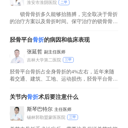
淮安市淮阴医院
二甲
是治疗
锁骨骨折多久能够抬胳膊，完全取决于骨折
的治疗方案以及骨折时间。保守治疗的锁骨骨折
患者，是不允许早期进行肩关节功能锻炼的。因
为至少需要三角巾悬吊1个半月，1个半月之后复
胫骨平台
骨折
的病因和临床表现
查X线，才能确定骨折愈合程度，确定是否能够
做肩关节的功能锻炼。做锁骨骨折切开复位内固
张延哲
副主任医师
定的患者，可以早期做肩关节功能锻炼。但是，
吉林大学第二医院
三甲
在关
胫骨平台骨折占全身骨折的4%左右，近年来随
着交通、建筑、工地、运动损伤，胫骨平台骨折
的发生率也在逐年增加。比如车祸和高处坠落，
往往会引起比较严重的胫骨平台骨折，还会合并
关节内
骨折
术后要注意什么
其他并发症出现。运动损伤也会导致患者出现此
类症状，滑雪在没经过专业训练和指导的情况
斯琴巴特尔
主任医师
下，摔倒之后特别容易发生胫骨平台骨折，因为
锡林郭勒盟蒙医医院
三甲
滑雪的雪板和雪靴可以保护踝关节，但会把胫骨