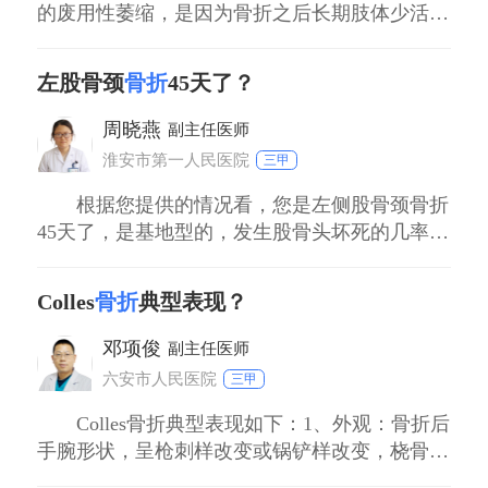
的废用性萎缩，是因为骨折之后长期肢体少活
肢的撕裂性骨折，初步愈合后可以先进行肌肉
动，而导致肢体的肌肉出现萎缩，从而导致肢体
的等长收缩锻炼，逐渐过渡到关节的屈伸活动
乏力。第二，关节活动功能障碍，常见于靠近关
左股骨颈
骨折
45天了？
等。但要注意康复锻炼的强度和范围要逐渐增
节或者是关节内骨折，从而影响关节及关节软
加，避免过度活动导致骨折再移位等情况。
骨，甚至周围的关节囊，而出现后期的关节粘
周晓燕
副主任医师
连，伴有活动功能障碍。第三，骨不连接或骨头
四、特殊人群（儿童）的温馨提示
淮安市第一人民医院
三甲
坏死。最常见
儿童在发生撕裂性骨折后，家长要密切关注孩
根据您提供的情况看，您是左侧股骨颈骨折
子的情况。首先，要按照医生的要求严格执行
45天了，是基地型的，发生股骨头坏死的几率不
固定和制动措施，避免孩子随意活动受伤部
是很大的。建议您在3个月内应避免下床活动，
位。其次，要注意孩子的营养摄入，保证孩子
以免影响骨折愈合，而诱发股骨头坏死。因此您
Colles
骨折
典型表现？
现在还需1个半月才可以下地行走锻炼的，暂时
有充足的营养促进骨折愈合。另外，在康复锻
应加强直腿抬高锻炼及膝踝关节屈伸锻炼。
炼过程中，要陪伴孩子，鼓励孩子积极配合，
邓项俊
副主任医师
但要注意锻炼的适度，不要让孩子感到过度疲
六安市人民医院
三甲
劳。同时，要定期带孩子到医院进行复查，通
Colles骨折典型表现如下：1、外观：骨折后
过X线等检查观察骨折愈合情况，医生会根据
手腕形状，呈枪刺样改变或锅铲样改变，桡骨远
复查结果调整治疗和康复方案。由于儿童的骨
端向前、内侧移位，近端向外上方移位，形成错