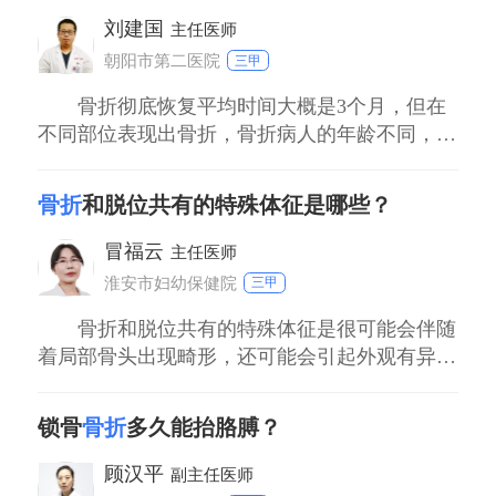
忌太多，而且本身所需要做的切口都非常有限，
刘建国
主任医师
而且都是沿着原来的切口进行。将切口切开后就
朝阳市第二医院
三甲
可以显
骨折彻底恢复平均时间大概是3个月，但在
不同部位表现出骨折，骨折病人的年龄不同，骨
折的轻重不同等多种因素，都会影响骨折愈合，
因此每位病人愈合时间不同。一般少年儿童骨折
骨折
和脱位共有的特殊体征是哪些？
愈合的最快，老年人骨折后愈合速度最慢。
冒福云
主任医师
淮安市妇幼保健院
三甲
骨折和脱位共有的特殊体征是很可能会伴随
着局部骨头出现畸形，还可能会引起外观有异常
表现，同时骨折和脱位的人会伴随着有疼痛和无
力感，也会有活动受限。自身因为外伤或者是摔
锁骨
骨折
多久能抬胳膊？
落等某种原因导致骨头部位出现异常，在不能确
定病因状态下可以马上选择到医院进行X线拍片
顾汉平
副主任医师
检查。这两种症状上可能会存在有相同地方，但