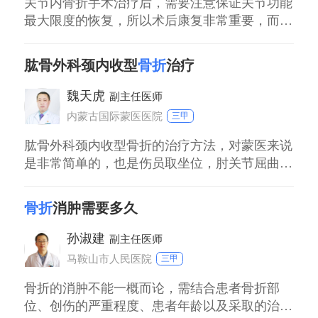
近端和
关节内骨折手术治疗后，需要注意保证关节功能
最大限度的恢复，所以术后康复非常重要，而保
守治疗也属于术后的康复。如果膝关节、肘关节
或者髋关节患者，做完手术以后坐不下去，也不
肱骨外科颈内收型
骨折
治疗
能蹲下去，则会对生活质量影响非常大。所以关
节内骨折手术后，一定要注意关节的功能恢复。
魏天虎
副主任医师
内蒙古国际蒙医医院
三甲
肱骨外科颈内收型骨折的治疗方法，对蒙医来说
是非常简单的，也是伤员取坐位，肘关节屈曲，
前臂置于胸前，一个助手以宽布带穿过腋下，跟
脱位一样，腋下向上提拉，另一助手，用两手紧
骨折
消肿需要多久
握伤肢的肘部、腕部或沿肱骨走向远端内收拔
伸，将骨折端的移位重叠拉开。与此同时术者站
孙淑建
副主任医师
在伤者的后侧，用两手拇指将骨折近端向内，剩
马鞍山市人民医院
三甲
下四个手指包住远端向外拉。此时握住近端的助
手，一
骨折的消肿不能一概而论，需结合患者骨折部
位、创伤的严重程度、患者年龄以及采取的治疗