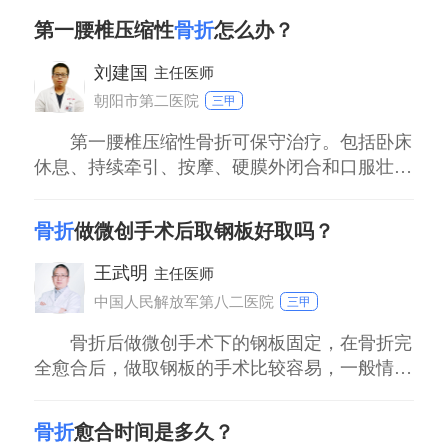
骼还在生长发育，要特别注意避免骨折愈合过
位；2、局部肿胀、剧痛，患肢功能障碍；3、手
第一腰椎压缩性
骨折
怎么办？
指偶有麻木。出现以上情况，切记不能进一步活
程中出现影响骨骺生长的情况，如内固定物的
动，要尽快包扎、固定，可用简单衣物、杂志或
刘建国
位置等问题，医生在治疗过程中会充分考虑儿
主任医师
者书本在外加压，用纤维绳轻微捆绑，及时
童的生长发育特点来选择合适的治疗方式和内
朝阳市第二医院
三甲
固定材料等。
第一腰椎压缩性骨折可保守治疗。包括卧床
休息、持续牵引、按摩、硬膜外闭合和口服壮骨
关节丸治疗。然后检查第一腰椎CT，看一下椎
管内有没有骨块儿移入。如果椎体压缩，不足于
骨折
做微创手术后取钢板好取吗？
50%，可以在腰1的位置用大浴巾等逐渐垫高。
王武明
主任医师
中国人民解放军第八二医院
三甲
骨折后做微创手术下的钢板固定，在骨折完
全愈合后，做取钢板的手术比较容易，一般情况
下特别好取。骨折后进行手术时，下钢板固定比
较困难，因为要尽量减少切口，尽量减少软组织
骨折
愈合时间是多久？
的损伤。但是在骨折愈合后，取钢板时不需要顾