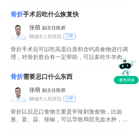
措施等有关。正常情况下，骨折的消肿需一到两
周时间。在一到两周内，骨折处肿胀可明显减
骨折
手术后吃什么恢复快
轻，但不是完全的消肿，而完全消肿需三个月到
半年的时间。即使骨折完全愈合后，由于下肢静
张萌
副主任医师
脉回流受到破坏，在患肢下垂时仍然可能发生肿
聊城市人民医院
三甲
胀的表现，其下肢静脉回流重建需半年左右。因
此，严重
骨折手术后可以吃高蛋白质和含钙高食物进行调
理，对骨折愈合有一定帮助，可以多吃牛羊肉、
鸡蛋、牛奶，平时多吃新鲜水果、蔬菜，补充维
生素，有利于增强个人体质。由于饮食只是起到
骨折
需要忌口什么东西
辅助性治疗作用，骨折手术恢复还是依靠早期复
位和固定以及康复锻炼。
张萌
副主任医师
聊城市人民医院
三甲
骨折以后忌口食物主要是辛辣刺激食物，比如
葱、姜、蒜、辣椒，可以导致局部充血水肿，影
响骨头愈合，另外需要忌烟酒，尤其是吸烟会收
缩血管影响局部血液循环。平时要多注意休息，