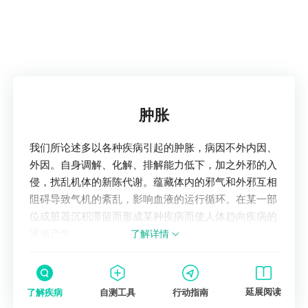
没有明显移位，通过石膏固定等措施，3-4周后
可见骨折线模糊，6-8周基本达到临床愈合。
2.重度撕裂性骨折
当骨折块较大，移位明显时，愈合时间会相应
了解疾病
延长。可能需要8-12周甚至更长时间才能初步
肿胀
愈合，完全愈合可能需要3-6个月。因为骨折块
移位明显会增加骨折端复位和稳定的难度，需
我们所论述多以各种疾病引起的肿胀，病因不外内因、
要更严格的固定以及更长时间让骨折断端形成
外因。自身调解、化解、排解能力低下，加之外邪的入
骨痂连接。
侵，扰乱机体的新陈代谢。蕴藏体内的邪气和外邪互相
阻碍导致气机的紊乱，影响血液的运行循环。在某一部
（二）儿童的年龄
位或脏器沉积滞留而形成某种疾病而使人体趋向疾病的
儿童年龄越小，愈合速度相对越快，这是因为
逐渐产生。
了解详情
儿童的骨组织代谢活跃，成骨细胞和破骨细胞
的活性较高。新生儿及婴儿的骨折愈合时间可
能相对较短，但也要根据具体骨折情况而定。
延展阅读
了解疾病
自测工具
行动指南
一般来说，幼儿（1-3岁）的撕裂性骨折愈合时