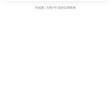
间可能比年长儿童（6-12岁）略快一些，但总
民福康 | 为用户打造的实用医典
体还是要综合骨折的具体情况来判断。例如，3
岁儿童的轻度撕裂性骨折可能在4-6周左右初步
愈合，而10岁儿童的类似骨折可能需要6-8周初
步愈合。
（三）治疗方法
1.保守治疗
如果采用石膏或支具固定等保守治疗方式，固
定的稳定性会影响愈合时间。如果固定牢固，
骨折断端相对稳定，有利于骨折愈合，愈合时
间可能相对正常。但如果固定不牢固，骨折断
端有微动，会延缓愈合时间。一般保守治疗的
撕裂性骨折，完全愈合需要6-12周不等。
2.手术治疗
对于一些骨折块移位明显、累及关节面等情况