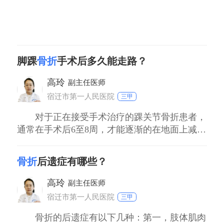
时调整。对于手术治疗的儿童，术后要保持患
肢的制动，按照医生的要求进行卧床休息或限
制活动，直到骨折初步愈合。
（二）营养支持
脚踝
骨折
手术后多久能走路？
儿童处于生长发育阶段，充足的营养对于骨折
高玲
副主任医师
愈合非常重要。要保证儿童摄入富含钙、维生
宿迁市第一人民医院
三甲
素D、蛋白质等营养物质的食物。例如，牛
奶、豆制品富含钙，鱼类、蛋类富含蛋白质，
对于正在接受手术治疗的踝关节骨折患者，
通常在手术后6至8周，才能逐渐的在地面上减轻
同时要适当晒太阳以促进维生素D的合成，有
重量活动。因为尽管据说骨折手术后骨折端对齐
助于钙的吸收，从而促进骨折愈合。
且对齐良好，但骨折愈合也需要时间。一般骨折
骨折
后遗症有哪些？
（三）康复锻炼
端的骨痂会在骨折手术后四周生长，出现骨痂，
在骨折初步愈合后（一般在6-8周左右，具体根
骨折端会相对稳定，并能逐渐承受部分体重。踝
高玲
副主任医师
据骨折愈合情况而定），要在医生的指导下进
关节骨折手术后68周，骨折端骨痂将逐渐成熟并
宿迁市第一人民医院
三甲
行康复锻炼。康复锻炼可以促进局部血液循
骨折的后遗症有以下几种：第一，肢体肌肉
环，防止肌肉萎缩和关节僵硬。例如，对于下