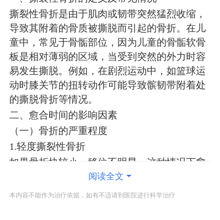
撕裂性骨折是由于肌肉或韧带突然猛烈收缩，
导致其附着的骨质被撕脱而引起的骨折。在儿
童中，常见于骨骺部位，因为儿童的骨骺软骨
板是相对薄弱的区域，当受到突然的外力时容
易发生撕脱。例如，在剧烈运动中，如篮球运
动时膝关节的扭转动作可能导致髌韧带附着处
的撕脱骨折等情况。
二、愈合时间的影响因素
（一）骨折的严重程度
1.轻度撕裂性骨折
如果骨折块较小，移位不明显，这种情况下愈
合相对较快。一般儿童轻度的撕裂性骨折，在
阅读全文
经过正确的固定等处理后，大约需要3-4周左右
本内容不能作为治疗依据，如有不适请到医院进行科学治疗
骨折断端开始初步愈合，但完全愈合可能需要
6-8周。例如，一些小的骨骺撕脱骨折，骨折块