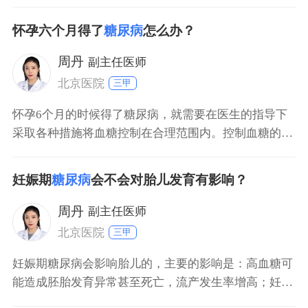
管畸形和神经系统畸形。３胎儿的生长发育受到限制。
４发生巨大儿的几率明显增加。妊娠期糖尿病是怀孕特
怀孕六个月得了
糖尿病
怎么办？
有的疾病，是怀孕有血糖代谢异常，胰岛素分泌相对不
足造成的，分娩结束后血糖会恢复正常。
周丹
副主任医师
北京医院
三甲
怀孕6个月的时候得了糖尿病，就需要在医生的指导下
采取各种措施将血糖控制在合理范围内。控制血糖的措
施，包括药物治疗，饮食干预，体育运动。对于怀孕的
女性来说，饮食干预和体育运动都是非常重要的。根据
妊娠期
糖尿病
会不会对胎儿发育有影响？
自己的实际情况，采取少量多餐、低热量饮食、适量运
动等方法控制血糖。妊娠期糖尿病的病人不能口服降糖
周丹
副主任医师
药物，如果非
北京医院
三甲
妊娠期糖尿病会影响胎儿的，主要的影响是：高血糖可
能造成胚胎发育异常甚至死亡，流产发生率增高；妊娠
期糖尿病可能造成妊娠期高血压疾病的发生，一旦糖尿