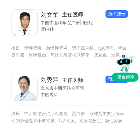
预约挂号
刘文军
主任医师
中国中医科学院广安门医院
肾内科
擅长：慢性肾衰、急慢性肾炎，肾病综合征、IgA肾病、蛋白
尿血尿、膜性肾病、局灶节段肾小球硬化、肾衰竭、糖尿病
肾病、紫癜性肾炎、狼疮性肾炎， 乙肝病毒相关性肾炎、痛
风性肾病、高血压肾损害、难治性肾病综合征、泌尿系感染
等中医内科疑难杂症（男性功能障碍请咨询男科）
预约挂号
刘秀萍
主任医师
北京市中西医结合医院
中医内科
擅长：中西医结合治疗以血尿、蛋白尿、浮肿为主要症候表
现的急慢性肾小球肾炎、IgA肾病、肾病综合征、膜性肾病、
高血压肾损害以及急慢性肾衰竭(尿毒症)、痛风性肾病、狼疮
性肾病、紫癜性肾炎等；复杂性泌尿系感染及结石；以糖尿