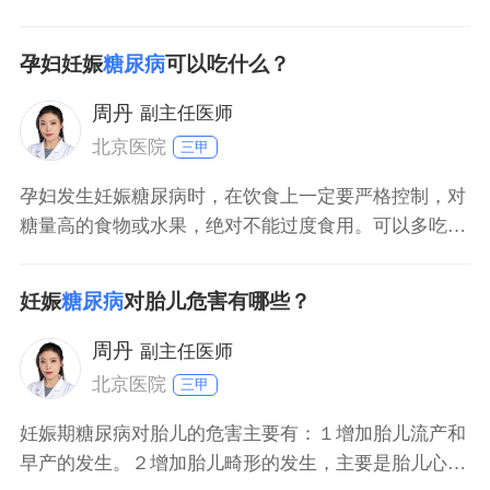
极饮食方面的控制，要制定糖尿病的食谱，根据不同孕
妇孕前的体重和孕期体重增长的速度决定。在控制总热
孕妇妊娠
糖尿病
可以吃什么？
量的前提下，营养全面均衡，规律进餐，少量多餐，注
意粗细粮搭配，保证母婴的需要，体重适当的增加，避
周丹
副主任医师
免能量过多的
北京医院
三甲
孕妇发生妊娠糖尿病时，在饮食上一定要严格控制，对
糖量高的食物或水果，绝对不能过度食用。可以多吃一
些高膳食纤维的蔬菜如西红柿，黄瓜及芹菜等；水果可
以适量吃些猕猴桃、柚子及苹果等；要均衡营养多吃优
妊娠
糖尿病
对胎儿危害有哪些？
质蛋白质如鸡、鱼及瘦肉等。此外，孕妇可以适当做一
下适当的运动，并且每天监测血糖，根据血糖再进一步
周丹
副主任医师
调节饮食。
北京医院
三甲
妊娠期糖尿病对胎儿的危害主要有：１增加胎儿流产和
早产的发生。２增加胎儿畸形的发生，主要是胎儿心血