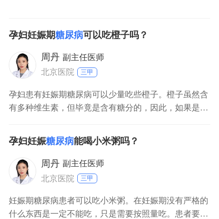
孕妇妊娠期
糖尿病
可以吃橙子吗？
周丹
副主任医师
北京医院
三甲
孕妇患有妊娠期糖尿病可以少量吃些橙子。橙子虽然含
有多种维生素，但毕竟是含有糖分的，因此，如果是孕
妇在血糖不稳定的情况下，要禁止吃橙子以及含有糖分
的水果。妊娠期糖尿病病人日常饮食原则应少食多餐，
孕妇妊娠
糖尿病
能喝小米粥吗？
适量运动，严格把控好含有糖分的食物，并勤测量保证
孕期血糖指数稳定。
周丹
副主任医师
北京医院
三甲
妊娠期糖尿病患者可以吃小米粥。在妊娠期没有严格的
什么东西是一定不能吃，只是需要按照量吃。患者要积