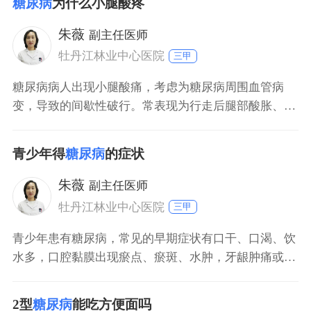
糖尿病
为什么小腿酸疼
尿病更突出、更明显，成人2型糖尿病相对来讲，三多
一少症状较少或是较轻。而且1型糖尿病跟2型糖尿病的
朱薇
副主任医师
病理机制也不一样，1型糖尿病更多的表现是胰岛功能
牡丹江林业中心医院
三甲
糖尿病病人出现小腿酸痛，考虑为糖尿病周围血管病
变，导致的间歇性破行。常表现为行走后腿部酸胀、胀
痛感，休息数分钟后疼痛感可缓解。建议去医院进行上
下肢血管彩超等检查。另一部分病人表现为双下肢远端
青少年得
糖尿病
的症状
呈对衬性麻木感，可伴有针刺样、刀割样或灼烧样疼
痛，夜间可加重严重，使病人难以忍受。需立即到医院
朱薇
副主任医师
行相关检查，确诊是否患有糖尿病痛性的神经病变。
牡丹江林业中心医院
三甲
青少年患有糖尿病，常见的早期症状有口干、口渴、饮
水多，口腔黏膜出现瘀点、瘀斑、水肿，牙龈肿痛或口
腔内有灼烧感。青少年糖尿病的早期症状是体重缓慢减
轻，无明显的诱因经常出现饥饿感、出汗、乏力、心
2型
糖尿病
能吃方便面吗