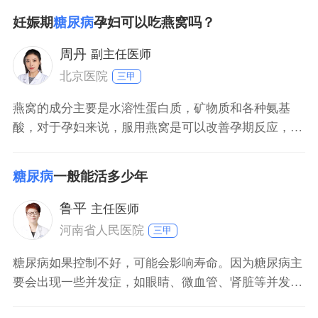
病孕妇并发高血压，病情较难控制；感染是糖尿病的主
妊娠期
糖尿病
孕妇可以吃燕窝吗？
要并发症。和糖尿病相关的妊娠期感染有外阴阴道假丝
酵母菌感染、肾盂肾炎、产褥感染及乳腺炎；
周丹
副主任医师
北京医院
三甲
燕窝的成分主要是水溶性蛋白质，矿物质和各种氨基
酸，对于孕妇来说，服用燕窝是可以改善孕期反应，促
进胎儿的神经系统发育，有利于孕妇的皮肤改善的。同
时，燕窝本身的含糖量和脂肪含量都很低，不会对妊娠
糖尿病
一般能活多少年
糖尿病孕妇带来不利的影响，因此是能吃的。需要注意
的是，有的孕妇喜欢在吃燕窝时加入牛奶，粥或者糖，
鲁平
主任医师
蜂蜜等，这种情
河南省人民医院
三甲
糖尿病如果控制不好，可能会影响寿命。因为糖尿病主
要会出现一些并发症，如眼睛、微血管、肾脏等并发
症，出现各个组织器官的病变。但是如果良好的控制血