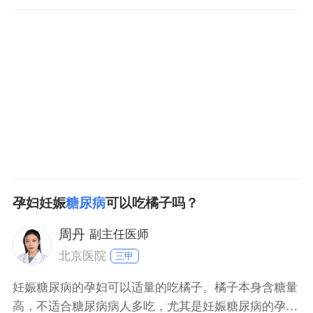
死亡。2妊娠期糖尿病会增加胎儿发育畸形的几率，以
心血管和神经系统畸形多见。3糖尿病会是孕妇妊娠期
并发症增加，影响胎儿的正常生长发育。4高血糖会使
胎儿过度发育，巨大儿的发生增多。
孕妇妊娠
糖尿病
可以吃橘子吗？
周丹
副主任医师
北京医院
三甲
妊娠糖尿病的孕妇可以适量的吃橘子。橘子本身含糖量
高，不适合糖尿病病人多吃，尤其是妊娠糖尿病的孕