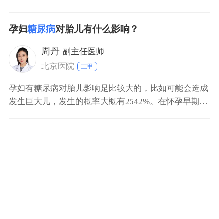
妇。过量的食用橘子容易造成上火，造成便秘。妊娠糖
尿病的饮食应当是平衡膳食和控制糖分的摄入，在总热
孕妇
糖尿病
对胎儿有什么影响？
量摄入控制的前提下，获取均衡营养，动态监测血糖。
周丹
副主任医师
北京医院
三甲
孕妇有糖尿病对胎儿影响是比较大的，比如可能会造成
发生巨大儿，发生的概率大概有2542%。在怀孕早期发
现有高血糖，很可能会抑制胚胎发育，造成胎儿生长受
限。在怀孕早期有高血糖，还可能会造成胎儿发育异
常，甚至发生流产或者胎儿死亡。如果合并有羊水过
多、妊娠期高血压等，还可能会造成发生早产或者胎儿
死亡。孕妇