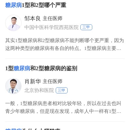
糖，有良好的心理状态，对寿命影响并不是很大。所以
糖尿病
1型和2型哪个严重
糖尿病究竟减不减寿，就看各位糖尿病患者怎么调养。
邹本良
主任医师
中国中医科学院西苑医院
三甲
其实1型糖尿病和2型糖尿病不能判断哪个更严重，因为
这两种类型的糖尿病有各自的特点。1型糖尿病主要在
青少年发病，治疗除了降糖之外，还要考虑患者的生长
发育，包括对心理的影响以及括对将来工作、生活、婚
1型
糖尿病
和2型糖尿病的鉴别
姻的影响等。2型糖尿病的治疗主要是用口服液药物进
行治疗，同时还要预防一些并发症。糖尿病患者平时都
肖新华
主任医师
应严格注意饮食，避免吃一些糖分过高的食物。还要定
北京协和医院
三甲
期
一般，1型糖尿病患者相对比较年轻，所以在过去也叫
青少年糖尿病，但是现在发现，成年人中一样有1型糖
尿病的患者，所以年龄好像是鉴别特点之一、但并不是
绝对。1型糖尿病所表现出来的三多一少症状，比2型糖