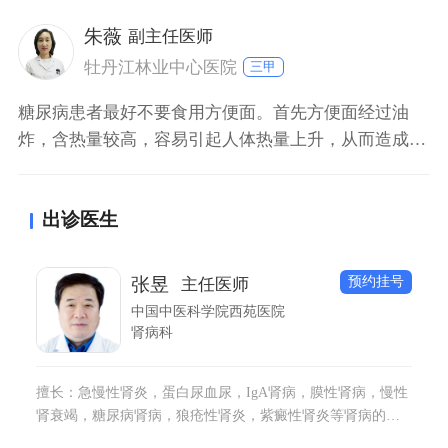
悸、颤抖，甚至低血糖。如果出现上述情况，最好上医
院进行详细及系统的检查。
朱薇
副主任医师
牡丹江林业中心医院
三甲
糖尿病患者最好不要食用方便面。首先方便面经过油
炸，含热量较高，容易引起人体热量上升，从而造成人
体内的部分热量向血糖转化过程，造成血糖升高，对于
疾病不利。其次方便面是经过加工，并且其配料中含有
出诊医生
一定的油盐以及糖分和味素的食物，这些均会影响体内
血糖平衡，使血糖上升，对于糖尿病患者极其不好。
预约挂号
张昱
主任医师
中国中医科学院西苑医院
肾病科
擅长：急慢性肾炎，蛋白尿血尿，IgA肾病，膜性肾病，慢性
肾衰竭，糖尿病肾病，狼疮性肾炎，紫癜性肾炎等肾病的诊
治。