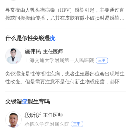
寻常疣由人乳头瘤病毒（HPV）感染引起，主要通过直
接或间接接触传播，尤其在皮肤有微小破损时易感染。
HPV直接感染：HPV病毒通过皮肤黏膜微小创口侵入上
皮细胞，在细胞内复制增殖，引发上皮细胞异常分化和
什么是假性尖锐湿
疣
增生，形成疣状增生物。 间接接触传播：接触被污染的
毛巾、衣物、工具等物品，病毒可能通过皮肤黏膜破损
施伟民
主任医师
处侵入。免疫力低下者（如长期熬夜、患有慢性
上海交通大学附属第一人民医院
三甲
尖锐湿疣是性传播性疾病，患者生殖器部位会出现增生
性改变。但是需要注意不是任何新生物或疙瘩，都怀疑
是尖锐湿疣。男性冠状沟珍珠疹，表现为冠状沟细小、
密集的鱼子状小丘疹，女性小阴唇内侧绒毛样增生，都
尖锐湿
疣
能生育吗
不是尖锐湿疣，需要进行鉴别区分。因此，建议患者发
现生殖器部位增生性改变时，要及时到正规医院咨询。
段昕所
主任医师
承德医学院附属医院
三甲