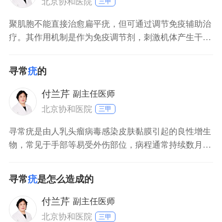
北京协和医院
三甲
聚肌胞不能直接治愈扁平疣，但可通过调节免疫辅助治
疗。其作用机制是作为免疫调节剂，刺激机体产生干扰
素，抑制病毒复制，但需配合其他治疗手段。 扁平疣的
治疗分类及聚肌胞的应用 药物治疗：聚肌胞可局部或肌
寻常
疣
的
内注射，通过调节免疫功能辅助治疗，但单独使用效果
有限，需联合冷冻、激光等物理治疗。 物理治疗：冷冻
付兰芹
副主任医师
北京协和医院
三甲
寻常疣是由人乳头瘤病毒感染皮肤黏膜引起的良性增生
物，常见于手部等易受外伤部位，病程通常持续数月至
数年，多数可自然消退或经治疗后去除。 寻常疣的主要
类型及特点 手部寻常疣：多见于手指、手背，表面粗糙
寻常
疣
是怎么造成的
呈菜花状，常因频繁摩擦或外伤诱发，免疫力低下者更
易感染。 足部寻常疣（跖疣）：发生于足底受压部位，
付兰芹
副主任医师
因长期挤压形成，中央可见小黑点（血栓形成
北京协和医院
三甲