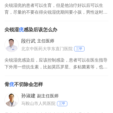
尖锐湿疣的患者可以生育，但是他治疗好以后可以生
育，尽量的不要在得尖锐湿疣期间要小孩，男性这时候
不要坚持要小孩。如果正得着尖锐湿疣，最好这时候不
要，女性不要怀孕，男性也等把尖锐湿疣治愈以后，再
尖锐湿
疣
感染后该怎么办
去要小孩。因为这时候就是说男性有尖锐湿疣，很容易
把这个病毒传染给爱人，爱人得了尖锐湿疣，这时候如
段行武
主任医师
果再怀孕的话，在生产的时候容易把病毒传染给新生
北京中医药大学东直门医院
三甲
儿，新生
尖锐湿疣感染后，应该控制感染，患者可以在医生指导
下外用一些抗生素，比如莫匹罗星、多粘菌素等，也可
以用中药给患处清洗。如果感染情况比较严重，分泌比
较多，可以用中药马齿苋、千里光外洗，也有助于控制
骨
疣
不切除会怎样
感染。日常生活中，患者也要加强护理，保持皮损干燥
和清洁，清洁后可以让皮损自然风干。
孙淑建
副主任医师
马鞍山市人民医院
三甲