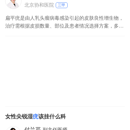
过敏者
北京协和医院
三甲
扁平疣是由人乳头瘤病毒感染引起的皮肤良性增生物，
治疗需根据皮损数量、部位及患者情况选择方案，多数
可通过规范干预消退。 一、局部物理治疗 二氧化碳激
光、冷冻治疗适用于单个或少量皮损，通过破坏疣体组
织达到治疗目的。治疗后需保持创面清洁干燥，避免感
染，结痂后自然脱落，勿强行剥离。 二、外用药物治疗
可使用
女性尖锐湿
疣
该挂什么科
付兰芹
副主任医师