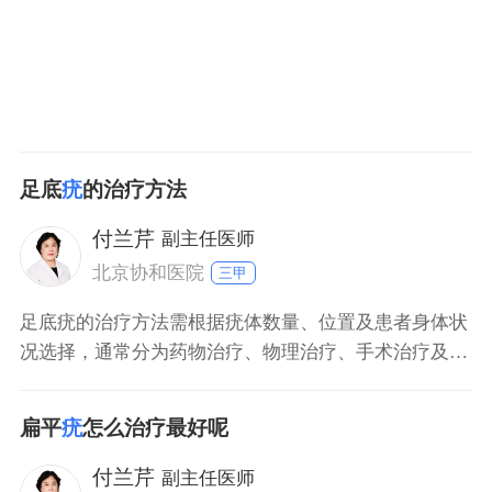
足底
疣
的治疗方法
付兰芹
副主任医师
北京协和医院
三甲
足底疣的治疗方法需根据疣体数量、位置及患者身体状
况选择，通常分为药物治疗、物理治疗、手术治疗及免
疫调节治疗四大类，多数患者可通过规范治疗在数周至
数月内康复。 药物治疗 适用于疣体较小、数量少的情
扁平
疣
怎么治疗最好呢
况，常用外用药物如通用药品1（如水杨酸制剂），通
过腐蚀作用去除疣体。孕妇、哺乳期女性及对该类药物
付兰芹
副主任医师