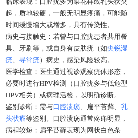
临床表现：口腔疣多为菜花样或乳头状突
起，质地较硬，一般无明显疼痛，可能随
时间缓慢增大或增多，具有传染性。
病史与接触史：若曾与口腔疣患者共用餐
具、牙刷等，或自身有皮肤疣（如
尖锐湿
疣
、
寻常疣
）病史，感染风险较高。
医学检查：医生通过视诊观察疣体形态，
必要时进行HPV检测（口腔疣多与低危型
HPV相关）或病理活检，以明确诊断。
鉴别诊断：需与
口腔溃疡
、扁平苔藓、
乳
头状瘤
等鉴别。口腔溃疡通常疼痛明显，
病程较短；扁平苔藓表现为网状白色条