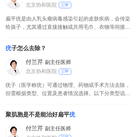
染。 皮肤屏障破坏：皮肤有微小破损（如划伤、擦
北京协和医院
三甲
扁平疣是由人乳头瘤病毒感染引起的皮肤疾病，会传染
给孩子，尤其通过直接接触或共用毛巾、衣物等间接接
触传播。 一、传播途径与易感因素 扁平疣病毒主要通
过皮肤黏膜微小破损进入上皮细胞内并复制、增殖，导
疣
子怎么去除？
致上皮细胞异常分化和增生。儿童免疫系统尚未完全成
熟，皮肤屏障功能较弱，接触感染者的病变部位或污染
付兰芹
副主任医师
物后易被感
北京协和医院
三甲
疣子（医学称疣）可通过物理、药物或手术方法去除，
但需根据类型、位置及患者情况选择。以下分类型说
明： 寻常疣（最常见）：儿童及青少年易感，多发生于
手部。可尝试冷冻治疗（液氮冷冻）、激光烧灼或外用
聚肌胞是不是能治好扁平
疣
维A酸类药物，多数单次治疗即可见效，特殊部位需谨
慎操作。 扁平疣（扁平光滑）：好发于面部及手背，与
付兰芹
副主任医师
HPV3型感染相关。可外用咪喹莫特乳膏或水杨