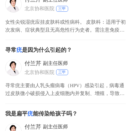
北京协和医院
三甲
女性尖锐湿疣应挂皮肤科或性病科。 皮肤科：适用于初
次发病、症状典型且无高危性行为史者。需注意免疫功
能正常的患者，尖锐湿疣多表现为生殖器及肛周的菜花
状、乳头状赘生物，皮肤科医生可通过肉眼观察初步诊
寻常
疣
是因为什么引起的？
断。 性病科：适用于有高危性行为史、性伴侣同时患病
或伴随其他性传播疾病风险者。性病科对性传播疾病的
付兰芹
副主任医师
诊疗流程
北京协和医院
三甲
寻常疣主要由人乳头瘤病毒（HPV）感染引起，病毒通
过皮肤微小破损侵入上皮细胞内并复制、增殖，导致上
皮细胞异常分化和增生，形成赘生物。 HPV感染途径：
直接接触患者皮肤或污染物是主要传播方式，如共用毛
我是扁平
疣
能传染给孩子吗？
巾、衣物，或在公共浴室、健身房等场所接触被污染的
表面。免疫力低下者（如长期患病、术后患者）更易感
付兰芹
副主任医师