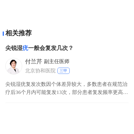
相关推荐
尖锐湿
疣
一般会复发几次？
付兰芹
副主任医师
北京协和医院
三甲
尖锐湿疣复发次数因个体差异较大，多数患者在规范治
疗后36个月内可能复发13次，部分患者复发频率更高或
更低。 初次治疗后复发情况：规范治疗后，约30%50%
患者在3个月内出现首次复发，6个月内复发率可达
60%70%，后续复发风险逐渐降低。 治疗不规范患者：
未彻底清除亚临床感染或潜伏病毒的患者，