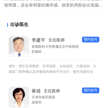
较明显，还会有明显的瘙痒感。病变的局部会出现扁平
状、菜花状和乳头状赘生物。可以使用咪喹莫特乳膏治
疗，也可以进行冷冻、激光、电灼、利普刀等物理治
出诊医生
疗。部分病情严重的患者，考虑手术切除治疗。
预约挂号
李建平
主任医师
首都医科大学附属北京中医医院
肛肠科
擅长：擅长肛周脓肿、肛周湿疹、尖锐湿疣、大肠息肉、大
肠肛门部肿瘤以及痔瘘裂的微创手术治疗；慢性溃疡性结
炎、克隆氏病、肠易激综合征、便秘及大肠肛门部肿瘤的中
西医结合治疗。
预约挂号
蒋靖
主任医师
天津市南开医院
皮肤科