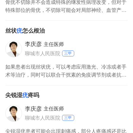
骨疣不切除并不会造成特殊的继发性病理改变，但对于
特殊部位的骨疣，不切除可能会对局部神经、血管产生
一定压迫，病情严重可导致肌无力以及麻木不适等表
现。另外，若未切除体积较大骨疣，则易影响局部美
丝状
疣
怎么根治
观，且在按压时，可出现疼痛等其它不适症状。因此，
患者需根据自身情况，积极配合医生采取对症处理。
李庆彦
主任医师
聊城市人民医院
三甲
如果患者出现丝状疣，可以考虑应用激光、冷冻或者手
术等治疗，同时可以联合干扰素的免疫调节剂或者抗病
毒药物治疗，大部分可取得比较良好的治疗效果，而且
根治的可能性也比较大。平时也要注意病变局部清洁卫
尖锐湿
疣
疼吗
生和干燥，多吃营养丰富的食物，生活作息要规律，可
以增强机体免疫力。
李庆彦
主任医师
聊城市人民医院
三甲
尖锐湿疣患者可能会出现刺痛感，部分人疼痛感还是比