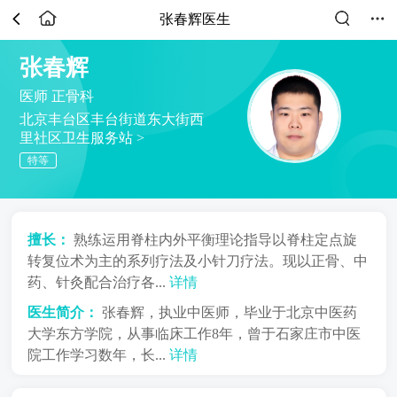
张春辉医生
张春辉
医师
正骨科
北京丰台区丰台街道东大街西
里社区卫生服务站 >
特等
擅长：
熟练运用脊柱内外平衡理论指导以脊柱定点旋
转复位术为主的系列疗法及小针刀疗法。现以正骨、中
药、针灸配合治疗各...
详情
医生简介：
张春辉，执业中医师，毕业于北京中医药
大学东方学院，从事临床工作8年，曾于石家庄市中医
院工作学习数年，长...
详情