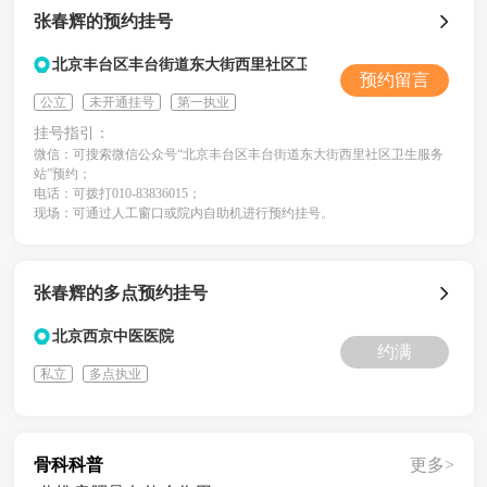
张春辉的预约挂号
北京丰台区丰台街道东大街西里社区卫生服务站
预约留言
公立
未开通挂号
第一执业
挂号指引：
微信：可搜索微信公众号“北京丰台区丰台街道东大街西里社区卫生服务
站”预约；
电话：可拨打010-83836015；
现场：可通过人工窗口或院内自助机进行预约挂号。
张春辉的多点预约挂号
北京西京中医医院
约满
私立
多点执业
骨科科普
更多>