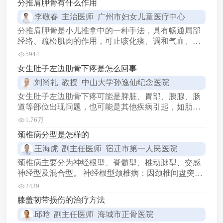
分推肩胛骨有什么作用
李敬春
主治医师 广州市妇女儿童医疗中心
分推肩胛骨是小儿推拿中的一种手法，具有畅通局部
经络、疏松肌肉的作用，可止咳化痰、调和气血、提
高免疫力，但需在专业人士指导下进行，同时家长还
5944
应注意孩子的保暖、饮食、运动和生活习惯，以保持
女生肚子左边肋骨下疼是怎么回事
孩子健康。 1止咳化痰：刺激肺俞穴和背部的相关经
刘尚礼
教授 中山大学孙逸仙纪念医院
络，有助于加强肺部的气血循环，从而改善咳嗽、气
喘等症状。 2调和气血：促进背部肌肉的放松和气血
女生肚子左边肋骨下疼可能是脾脏、胃部、胰腺、肠
流通，缓解
道等部位出现问题，也可能是其他疾病引起，如肋软
骨炎、胸膜炎、心脏疾病等，持续不缓解或伴有其他
1.76万
症状应及时就医。 女生肚子左边肋骨下疼可能是由多
颈椎病分型是怎样的
种原因引起的，以下是一些可能的原因： 1脾脏问
王海虎
副主任医师 宿迁市第一人民医院
题：脾脏位于左上腹部，如果脾脏发生炎症、肿大或
其他问题，可能会导致疼痛。 2胃部问题：胃溃疡、
颈椎病主要分为神经根型、脊髓型、椎动脉型、交感
胃炎等胃部
神经型及混合型。 神经根型颈椎病：因颈椎间盘突出
或骨质增生压迫神经根，表现为颈肩臂部疼痛、麻
2439
木，疼痛沿上肢放射，咳嗽或低头时加重，严重时影
膝盖韧带损伤的治疗方法
响睡眠和日常生活。长期伏案工作者、颈椎退变人群
邱晗
副主任医师 海城市正骨医院
风险较高。 脊髓型颈椎病：颈椎退变压迫脊髓，出现