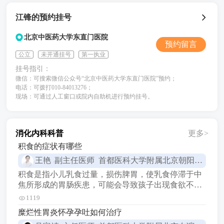
江锋的预约挂号
北京中医药大学东直门医院
预约留言
公立
未开通挂号
第一执业
挂号指引：
微信：可搜索微信公众号“北京中医药大学东直门医院”预约；
电话：可拨打010-84013276；
现场：可通过人工窗口或院内自助机进行预约挂号。
消化内科科普
更多>
积食的症状有哪些
王艳
副主任医师 首都医科大学附属北京朝阳医院
积食是指小儿乳食过量，损伤脾胃，使乳食停滞于中
焦所形成的胃肠疾患，可能会导致孩子出现食欲不
振、口臭、腹胀、便秘、舌苔厚、腹痛、恶心、咳
1119
嗽、发热等症状。 1食欲不振 孩子可能会不想吃东
糜烂性胃炎怀孕孕吐如何治疗
西，或者吃的很少。 2口臭 孩子的口腔可能会有异