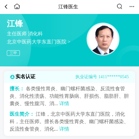
江锋医生
江锋
主任医师
消化科
北京中医药大学东直门医院 >
三甲
实名认证
执业证编号 1411******0545
擅长：
各类慢性胃炎、幽门螺杆菌感染、反流性食管
炎、消化性溃疡、功能性胃肠病、肝损伤、脂肪肝、胆
囊炎、慢性腹泻、消...
详情
医生简介：
江锋，北京中医药大学东直门医院，消化
科，主任医师。擅长各类慢性胃炎、幽门螺杆菌感染、
反流性食管炎、消化...
详情