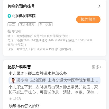
何峰的预约挂号
北京积水潭医院
预约留言
公立
未开通挂号
第一执业
挂号指引：
微信：可搜索微信公众号“北京积水潭医院”预约；
电话：可拨打010-114(预约挂号),010-58516688(总机),010-58516688-
6873(挂号室)；
现场：可通过人工窗口或院内自助机进行预约挂号。
泌尿外科科普
更多>
小儿尿道下裂二次补漏水肿怎么办
吴少峰
主治医师 上海交通大学医学院附属上海儿童医学中心
小儿尿道下裂二次补漏后出现水肿是常见并发症，家
长不必过于担心，可尝试休息、清洁、冷敷、保持体
位、避免刺激、观察症状、按医嘱治疗及调整饮食等
1.36万
方法缓解。 1休息与保持清洁：让孩子多休息，避免
尿酸结石怎么治疗
剧烈运动。保持手术部位的清洁，每天用温水清洗，