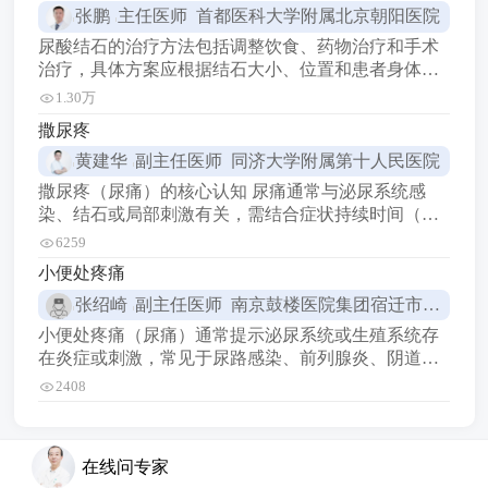
张鹏
主任医师 首都医科大学附属北京朝阳医院
避免感染。 2冷敷：在手术后的前几天，可以用冰袋
或冷毛巾轻轻冷敷手术部位，每次1520分钟，每天数
尿酸结石的治疗方法包括调整饮食、药物治疗和手术
次。
治疗，具体方案应根据结石大小、位置和患者身体状
况等因素决定。 尿酸结石可以通过调整饮食、药物治
1.30万
疗或手术治疗等方法来处理，具体治疗方案应根据结
撒尿疼
石的大小、位置、患者的身体状况等因素来决定。 如
黄建华
副主任医师 同济大学附属第十人民医院
果尿酸结石较小，没有引起明显症状，通常可以采用
保守治疗。患者需要调整饮食，减少高嘌呤食物的摄
撒尿疼（尿痛）的核心认知 尿痛通常与泌尿系统感
入，如动物内脏
染、结石或局部刺激有关，需结合症状持续时间（如
<3天/>3天）、伴随症状（如尿频、血尿）及病史判
6259
断，多数可通过规范干预缓解。 泌尿系统感染
小便处疼痛
（UTI）相关尿痛 细菌感染（如大肠杆菌）是常见原
张绍崎
副主任医师 南京鼓楼医院集团宿迁市人民医院
因，尤其女性因尿道短更易发生。典型症状为尿频、
尿急、尿
小便处疼痛（尿痛）通常提示泌尿系统或生殖系统存
在炎症或刺激，常见于尿路感染、前列腺炎、阴道炎
等，需结合伴随症状（如尿频、尿急、分泌物异常）
2408
及病史判断。 一、尿路感染导致的尿痛 多见于细菌感
染（如大肠杆菌），女性因尿道短更易发生。典型症
状为排尿时灼热感、尿频，可能伴尿液浑浊或血尿。
在线问专家
二、前列腺炎引发的