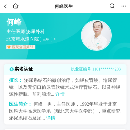
何峰医生
何峰
主任医师
泌尿外科
北京积水潭医院
>
三甲
医院全国第55
实名认证
执业证编号 1101******4293
擅长：
泌尿系结石的微创治疗，如经皮肾镜、输尿管
镜，以及无切口输尿管软镜术式治疗肾结石。以及神经
源性膀胱、前列腺增...
详情
医生简介：
何峰，男，主任医师，1992年毕业于北京
医科大学临床医学系（现北京大学医学部），重点研究
泌尿系结石及尿...
详情