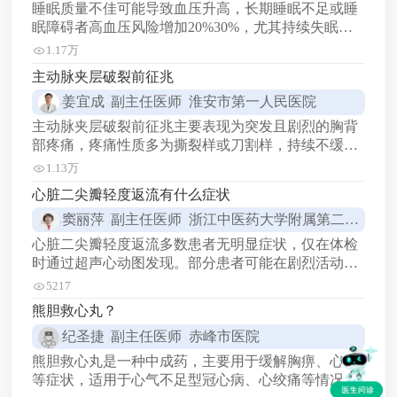
睡眠质量不佳可能导致血压升高，长期睡眠不足或睡
眠障碍者高血压风险增加20%30%，尤其持续失眠超
过1个月时影响更显著。 短期睡眠不足：单次睡眠剥
1.17万
夺（如仅睡4小时）可使血压升高510/mmHg，交感神
主动脉夹层破裂前征兆
经兴奋、皮质醇分泌增加是主要机制，次日血压峰值
姜宜成
副主任医师 淮安市第一人民医院
可能提前出现。 慢性睡眠障碍：长期睡眠呼吸暂停综
合征患者中，约80%合并高血压，夜间反复缺氧
主动脉夹层破裂前征兆主要表现为突发且剧烈的胸背
部疼痛，疼痛性质多为撕裂样或刀割样，持续不缓
解，部分患者可能伴随冷汗、面色苍白、血压异常
1.13万
（升高或降低）等症状，若出现上述情况需立即就
心脏二尖瓣轻度返流有什么症状
医。 突发剧烈胸痛：最典型征兆，多无明显诱因，疼
窦丽萍
副主任医师 浙江中医药大学附属第二医院
痛迅速扩散至背部、腹部等部位，程度剧烈，休息或
药物难以缓解，常见于高血压、动脉粥样硬化患者。
心脏二尖瓣轻度返流多数患者无明显症状，仅在体检
血压异常波动：部分患
时通过超声心动图发现。部分患者可能在剧烈活动后
出现轻微胸闷、气短或心悸，通常不影响日常生活。
5217
生理性轻度返流：常见于健康人群，尤其是青少年和
熊胆救心丸？
运动员，多为瓣膜结构生理性老化或功能性改变，无
纪圣捷
副主任医师 赤峰市医院
病理意义，无需特殊治疗，建议每年复查心脏超声监
测变化。 病理性轻度返
熊胆救心丸是一种中成药，主要用于缓解胸痹、心悸
等症状，适用于心气不足型冠心病、心绞痛等情况，