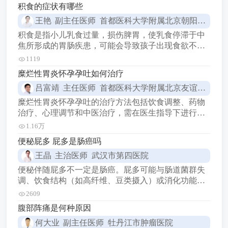
积食的症状有哪些
王艳
副主任医师 首都医科大学附属北京朝阳医院
积食是指小儿乳食过量，损伤脾胃，使乳食停滞于中
焦所形成的胃肠疾患，可能会导致孩子出现食欲不
振、口臭、腹胀、便秘、舌苔厚、腹痛、恶心、咳
1119
嗽、发热等症状。 1食欲不振 孩子可能会不想吃东
糜烂性胃炎怀孕孕吐如何治疗
西，或者吃的很少。 2口臭 孩子的口腔可能会有异
吕富靖
主任医师 首都医科大学附属北京友谊医院
味，这是因为食物在胃中停留时间过长，产生了酸
味。 3腹胀 孩子的腹部可能会鼓鼓的，摸起来有点
糜烂性胃炎怀孕孕吐的治疗方法包括饮食调整、药物
硬，这是因为
治疗、心理调节和中医治疗，需在医生指导下进行，
注意休息和保持良好生活习惯。 1饮食调整 避免食用
1.16万
辛辣、油腻、刺激性食物，如辣椒、油炸食品等。 少
便秘屁多 屁多是肠癌吗
食多餐，避免过饱或过饥。 选择易消化的食物，如米
王晶
主治医师 武汉市第四医院
粥、面条、面包等。 避免食用易产生胃酸的食物，如
柑橘类水果、番茄、咖啡等。 2药物治疗 对于孕吐严
便秘伴随屁多不一定是肠癌。屁多可能与肠道菌群失
调、饮食结构（如高纤维、豆类摄入）或消化功能紊
乱有关，而肠癌典型症状通常包括排便习惯改变、便
2609
血、体重下降等。 饮食因素：高纤维蔬菜、豆类、乳
腹部阵痛是何种原因
制品等易产气食物摄入过多，或饮食中碳水化合物消
何大业
副主任医师 牡丹江市肿瘤医院
化不完全，可能导致肠道产气增加，尤其便秘时肠道