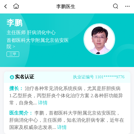
李鹏医生
李鹏
主任医师
肝病消化中心
首都医科大学附属北京佑安医
院 >
三甲
实名认证
执业证编号 1101******9776
擅长：
治疗各种常见消化系统疾病，尤其是肝胆疾病
1.乙型肝炎，丙型肝炎个体化治疗方案 2.各种肝功能异
常，自身免...
详情
医生简介：
李鹏，首都医科大学附属北京佑安医院，
肝病消化中心，主任医师，知名消化肝病专家，近年在
国家及权威杂志发表...
详情