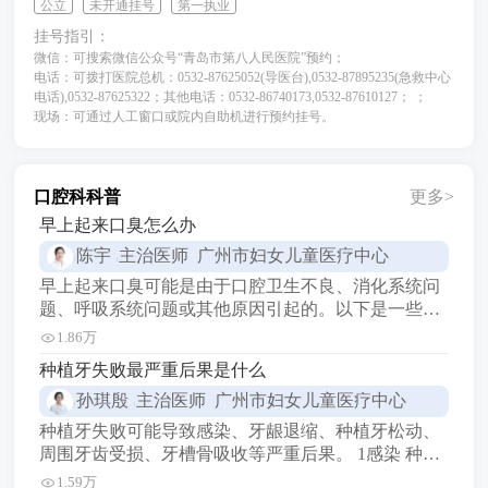
公立
未开通挂号
第一执业
挂号指引：
微信：可搜索微信公众号“青岛市第八人民医院”预约；
电话：可拨打医院总机：0532-87625052(导医台),0532-87895235(急救中心
电话),0532-87625322；其他电话：0532-86740173,0532-87610127； ；
现场：可通过人工窗口或院内自助机进行预约挂号。
口腔科科普
更多>
早上起来口臭怎么办
陈宇
主治医师 广州市妇女儿童医疗中心
早上起来口臭可能是由于口腔卫生不良、消化系统问
题、呼吸系统问题或其他原因引起的。以下是一些建
议来解决或改善口臭问题： 1保持良好的口腔卫生：
1.86万
每天早晚刷牙，使用牙线和漱口水，清洁牙齿和牙
种植牙失败最严重后果是什么
缝。 定期洗牙，去除牙结石和菌斑。 避免食用刺激
孙琪殷
主治医师 广州市妇女儿童医疗中心
性食物和饮料，如辛辣、油腻、酸性食物和咖啡、烟
草等。 2注意饮食： 增加水的摄入量，保持身体水分
种植牙失败可能导致感染、牙龈退缩、种植牙松动、
充足。
周围牙齿受损、牙槽骨吸收等严重后果。 1感染 种植
牙手术后，如果不注意口腔卫生，可能会导致感染。
1.59万