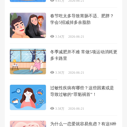
4.61万
2026-06-21
春节吃太多导致胃肠不适、肥胖？
学会5招减掉多余脂肪
3.54万
2026-06-21
冬季减肥并不难 常做5项运动消耗更
多卡路里
3.30万
2026-06-21
过敏性疾病有哪些？这些因素或是
导致过敏的“罪魁祸首”！
3.58万
2026-06-21
为什么一恋爱就容易焦虑？有这8种