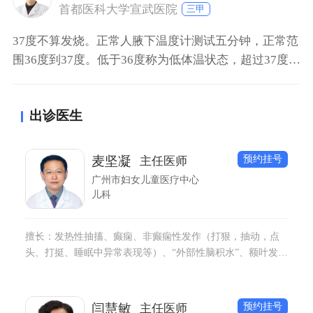
虾，可以吃些清淡食物，多休息，多喝水。
首都医科大学宣武医院
三甲
37度不算发烧。正常人腋下温度计测试五分钟，正常范
围36度到37度。低于36度称为低体温状态，超过37度3
到38度为低热，38度1到39度为中度发烧，39度1到41
度为高热，超过41度称为超高热。引起机体发烧的原因
出诊医生
很多，37度属于正常范围的上限，患者可以过15到20分
钟重新再测试一次。
预约挂号
麦坚凝
主任医师
广州市妇女儿童医疗中心
儿科
擅长：发热性抽搐、癫痫、非癫痫性发作（打狠，抽动，点
头、打挺、睡眠中异常表现等）、“外部性脑积水”、额叶发育
不良、脑性瘫痪和运动发育障碍、儿童睡眠障碍、抽动障
碍、儿童多动症等诊断治疗。 专注于：试管儿、剖腹产、早
产儿、高龄产妇儿早期神经发育指导与管理。
预约挂号
闫慧敏
主任医师