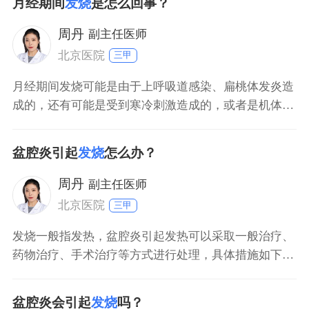
月经期间
发烧
是怎么回事？
生姜和白菜熬水喝，多喝水排汗，能有效缓解。此外，
用物理降温法采用冷敷或酒精擦拭腋下，额头，可以改
周丹
副主任医师
北京医院
三甲
月经期间发烧可能是由于上呼吸道感染、扁桃体发炎造
成的，还有可能是受到寒冷刺激造成的，或者是机体免
疫力下降、激素水平变化造成的；应当做好身体的保暖
措施，若体温没有超过385度，可以使用退烧贴治疗。
盆腔炎引起
发烧
怎么办？
周丹
副主任医师
北京医院
三甲
发烧一般指发热，盆腔炎引起发热可以采取一般治疗、
药物治疗、手术治疗等方式进行处理，具体措施如下：
盆腔炎出现发热，多数提示感染严重，届时首先需要采
取温水擦浴、局部冰敷，进行物理降温，饮食上需要给
盆腔炎会引起
发烧
吗？