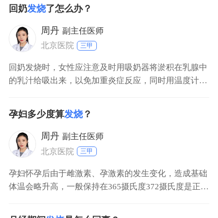
回奶
发烧
了怎么办？
周丹
副主任医师
北京医院
三甲
回奶发烧时，女性应注意及时用吸奶器将淤积在乳腺中
的乳汁给吸出来，以免加重炎症反应，同时用温度计测
量下腋下体温，如果没有超过385度，首选物理方法进
行退热治疗。比如直接在额头上贴退热贴，或将沾温水
孕妇多少度算
发烧
？
的湿毛巾用来擦拭前额、后颈、腋窝、手心、脚心等大
血管分布较多的部位，有助于带走体内多余的体温。如
周丹
副主任医师
果体温超
北京医院
三甲
孕妇怀孕后由于雌激素、孕激素的发生变化，造成基础
体温会略升高，一般保持在365摄氏度372摄氏度是正常
现象，超过这个范围就是发烧。但也因人而异，因为每
个人的基础体温不一样。如果表现出发烧症状可以服用