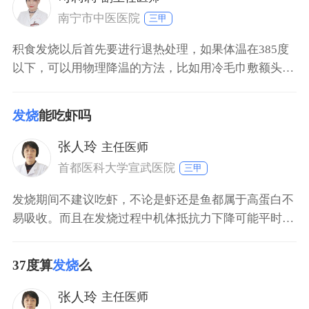
南宁市中医医院
三甲
积食发烧以后首先要进行退热处理，如果体温在385度
以下，可以用物理降温的方法，比如用冷毛巾敷额头或
者用温水擦浴、洗温水澡等进行物理降温。如果体温升
高到385度以上则需要用药物降温，其次针对积食本身
发烧
能吃虾吗
进行相应的治疗，可以服用消食颗粒，如果仍然没有缓
解时建议去医院就诊。
张人玲
主任医师
首都医科大学宣武医院
三甲
发烧期间不建议吃虾，不论是虾还是鱼都属于高蛋白不
易吸收。而且在发烧过程中机体抵抗力下降可能平时吃
虾不过敏，发烧的时候吃虾容易产生过敏症状。一般等
发烧退去后，患者可以吃虾。由于引起发烧的原因很
37度算
发烧
么
多，包括感染性疾病和非感染性疾病。非感染性疾病里
就包括一些过敏反应，所以在发热期间患者最好不要吃
张人玲
主任医师