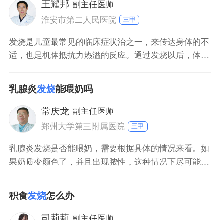
是泌尿系感染等，并针对病因进行治疗。
王耀邦
副主任医师
淮安市第二人民医院
三甲
发烧是儿童最常见的临床症状治之一，来传达身体的不
适，也是机体抵抗力热溢的反应。通过发烧以后，体内
白细胞可以释放内源性的致热源，同时可以增强白细胞
巨噬细胞的吞噬活性和增加机体的抗病能力。一般低
乳腺炎
发烧
能喂奶吗
烧，采取物理降温，物理降温包括衣服解开，促进对
流、促进散热，也可以用35度左右的温水，在小孩的血
常庆龙
副主任医师
管比较丰富的脖子、颈部、腹股沟等部位擦浴降温。对
郑州大学第三附属医院
三甲
于高热
乳腺炎发烧是否能喂奶，需要根据具体的情况来看。如
果奶质变颜色了，并且出现脓性，这种情况下尽可能避
免喂奶。如果乳汁没有合并脓液，喂奶以后没有消化道
症状，可以哺乳。患者在哺乳同时要控制体温，应用抗
积食
发烧
怎么办
生素的要考虑到抗生素在乳汁的代谢。抗生素在乳汁有
分泌的情况下，尽可能在24或者72小时以后再哺乳。
司莉莉
副主任医师