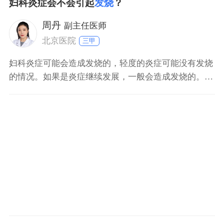
妇科炎症会不会引起
发烧
？
高烧，则需要在医生的指导下使用合适的退热药物进行
治疗，例如布洛芬缓释片、对乙酰氨基酚片等。女性月
周丹
副主任医师
经期间应该注意
北京医院
三甲
妇科炎症可能会造成发烧的，轻度的炎症可能没有发烧
的情况。如果是炎症继续发展，一般会造成发烧的。发
烧是炎症的反应，发烧的病人需要做相关检查，例如：
血常规检查。妇科炎症的病人要挂妇科检查的，如果是
感染因素造成的发烧，一般用消炎药以及退烧药，要视
情况治疗。