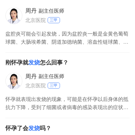
予其高营养、高蛋白食物的摄入。对于发热明显者，还
可在医生指导下应用布洛芬颗粒、对乙酰氨基酚片等非
周丹
副主任医师
甾体抗炎药
北京医院
三甲
盆腔炎可能会引起发烧，因为盆腔炎一般是金黄色葡萄
球菌、大肠埃希菌、阴道加德纳菌、溶血性链球菌、沙
眼衣原体，或者淋病奈瑟菌等病原体感染引起，所以患
者可能会出现轻重程度不一的发烧症状。患者还可能会
刚怀孕就
发烧
怎么回事？
出现下腹部疼痛、阴道分泌物增多、异常阴道出血、头
痛，以及食欲不振等症状。如果处于月经期时盆腔炎发
周丹
副主任医师
作，还可能会
北京医院
三甲
怀孕就表现出发烧的现象，可能是在怀孕以后身体的抵
抗力下降，受到了细菌或者病毒的感染表现出的症状，
先要用温度计确定一下具体体温，若是低烧，可以多喝
些水，多注意休息，一般不需要特殊治疗。如果温度超
怀孕了会
发烧
吗？
过了38度5，要及时去医院检查，在医生的指导下进行