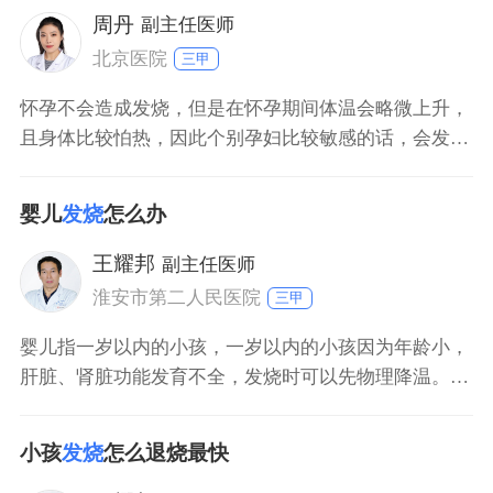
针对性的治疗，在康复期间要注意多休息，多喝一些
周丹
副主任医师
水，防止外出
北京医院
三甲
怀孕不会造成发烧，但是在怀孕期间体温会略微上升，
且身体比较怕热，因此个别孕妇比较敏感的话，会发现
自己身体有一定的发热感觉。1、怀孕后要保持愉悦心
情，暂时不要过多存在易怒易燥的情绪。2、怀孕后要
婴儿
发烧
怎么办
做好营养搭配，尽可能多摄入蛋白质以及维生素等营
养，因此满足自身以及胎儿的发育需求。怀孕后会因为
王耀邦
副主任医师
身体方面的变化
淮安市第二人民医院
三甲
婴儿指一岁以内的小孩，一岁以内的小孩因为年龄小，
肝脏、肾脏功能发育不全，发烧时可以先物理降温。如
果通过物理降温，体温还是持续的升高或者不退，会导
致机体代谢的增高，营养消耗增高，此时可以通过药物
小孩
发烧
怎么退烧最快
降温，同时积极的查找发热的原因，明确是感冒受凉还