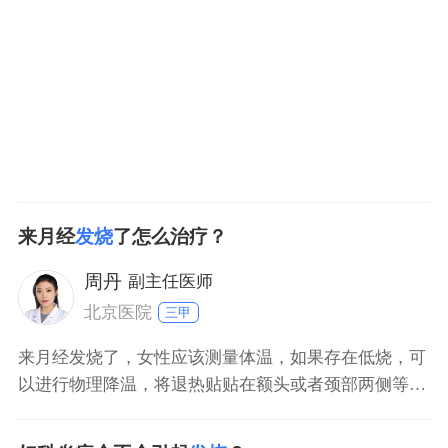
虑有没有病理的改变，比如说有没有乳腺炎或者是产褥
期感染，或者说子宫内膜炎，或者是盆腔炎症。如果有
明显下腹部疼
来月经
发烧
了怎么治疗？
周丹
副主任医师
北京医院
三甲
来月经发烧了，女性应该测量体温，如果存在低烧，可
以进行物理降温，将退热贴贴在额头或者颈部两侧等部
位，促进热量的消散，同时增加饮水量，做好保暖措
施，避免腹部受凉，引起或者加重痛经。如果女性存在