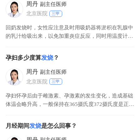
周丹
副主任医师
北京医院
三甲
回奶发烧时，女性应注意及时用吸奶器将淤积在乳腺中
的乳汁给吸出来，以免加重炎症反应，同时用温度计测
量下腋下体温，如果没有超过385度，首选物理方法进
行退热治疗。比如直接在额头上贴退热贴，或将沾温水
孕妇多少度算
发烧
？
的湿毛巾用来擦拭前额、后颈、腋窝、手心、脚心等大
血管分布较多的部位，有助于带走体内多余的体温。如
周丹
副主任医师
果体温超
北京医院
三甲
孕妇怀孕后由于雌激素、孕激素的发生变化，造成基础
体温会略升高，一般保持在365摄氏度372摄氏度是正常
现象，超过这个范围就是发烧。但也因人而异，因为每
个人的基础体温不一样。如果表现出发烧症状可以服用
月经期间
发烧
是怎么回事？
生姜和白菜熬水喝，多喝水排汗，能有效缓解。此外，
用物理降温法采用冷敷或酒精擦拭腋下，额头，可以改
周丹
副主任医师