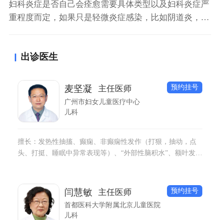
妇科炎症是否自己会痊愈需要具体类型以及妇科炎症严
重程度而定，如果只是轻微炎症感染，比如阴道炎，注
意好卫生、增强抵抗力后就可以痊愈。如果是宫颈炎或
者盆腔炎等疾病，而且属于严重妇科炎症，不能自愈，
出诊医生
需要针对病因积极用药治疗才能痊愈，建议有妇科病一
定要规范治疗。
预约挂号
麦坚凝
主任医师
广州市妇女儿童医疗中心
儿科
擅长：发热性抽搐、癫痫、非癫痫性发作（打狠，抽动，点
头、打挺、睡眠中异常表现等）、“外部性脑积水”、额叶发育
不良、脑性瘫痪和运动发育障碍、儿童睡眠障碍、抽动障
碍、儿童多动症等诊断治疗。 专注于：试管儿、剖腹产、早
产儿、高龄产妇儿早期神经发育指导与管理。
预约挂号
闫慧敏
主任医师
首都医科大学附属北京儿童医院
儿科