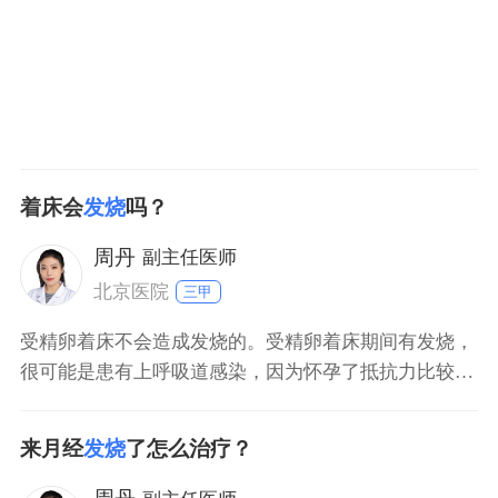
明显下腹部疼
着床会
发烧
吗？
周丹
副主任医师
北京医院
三甲
受精卵着床不会造成发烧的。受精卵着床期间有发烧，
很可能是患有上呼吸道感染，因为怀孕了抵抗力比较
差，如果受风寒或者碰冷水太久，就很容易患上呼吸道
感染，呼吸道感染常常表现为发烧、流鼻涕、打喷嚏、
来月经
发烧
了怎么治疗？
咳嗽等。建议到内科门诊就诊，必要时采用些药物治
疗。