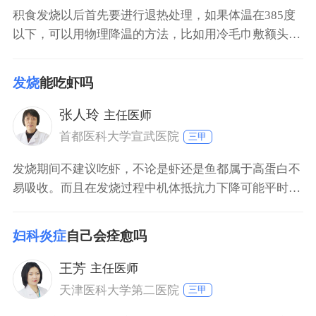
积食发烧以后首先要进行退热处理，如果体温在385度
以下，可以用物理降温的方法，比如用冷毛巾敷额头或
者用温水擦浴、洗温水澡等进行物理降温。如果体温升
高到385度以上则需要用药物降温，其次针对积食本身
发烧
能吃虾吗
进行相应的治疗，可以服用消食颗粒，如果仍然没有缓
解时建议去医院就诊。
张人玲
主任医师
首都医科大学宣武医院
三甲
发烧期间不建议吃虾，不论是虾还是鱼都属于高蛋白不
易吸收。而且在发烧过程中机体抵抗力下降可能平时吃
虾不过敏，发烧的时候吃虾容易产生过敏症状。一般等
发烧退去后，患者可以吃虾。由于引起发烧的原因很
妇科炎症
自己会痊愈吗
多，包括感染性疾病和非感染性疾病。非感染性疾病里
就包括一些过敏反应，所以在发热期间患者最好不要吃
王芳
主任医师
虾，可以吃些清淡食物，多休息，多喝水。
天津医科大学第二医院
三甲