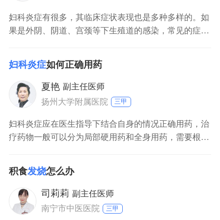
妇科炎症有很多，其临床症状表现也是多种多样的。如
果是外阴、阴道、宫颈等下生殖道的感染，常见的症状
可能会有分泌物增多，这时候分泌物可能是白色的、黄
色的，质地可能是黏稠的或者是块状的，同时还可能会
妇科炎症
如何正确用药
有外阴瘙痒、分泌物有异味、白带带血等。如果是子
宫、输卵管、卵巢等上生殖道感染，通常的症状会有小
夏艳
副主任医师
腹酸胀、坠痛或者伴有全身发热的症状等等。所以如果
扬州大学附属医院
三甲
出了上
妇科炎症应在医生指导下结合自身的情况正确用药，治
疗药物一般可以分为局部硬用药和全身用药，需要根据
患者的具体情况选择合适的治疗药物。妇科炎症患者在
用药期间还应注意饮食清淡，避免食用辛辣刺激性食
积食
发烧
怎么办
物。
司莉莉
副主任医师
南宁市中医医院
三甲