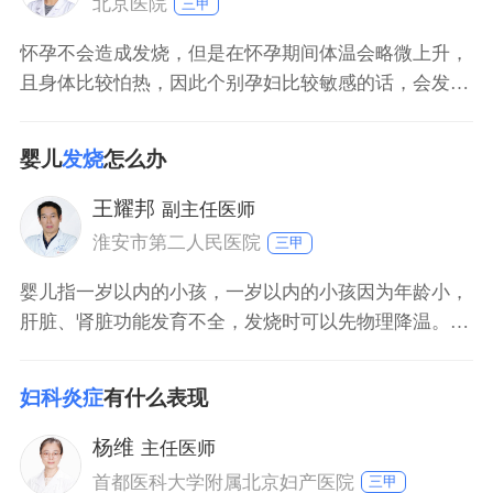
北京医院
三甲
怀孕不会造成发烧，但是在怀孕期间体温会略微上升，
且身体比较怕热，因此个别孕妇比较敏感的话，会发现
自己身体有一定的发热感觉。1、怀孕后要保持愉悦心
情，暂时不要过多存在易怒易燥的情绪。2、怀孕后要
婴儿
发烧
怎么办
做好营养搭配，尽可能多摄入蛋白质以及维生素等营
养，因此满足自身以及胎儿的发育需求。怀孕后会因为
王耀邦
副主任医师
身体方面的变化
淮安市第二人民医院
三甲
婴儿指一岁以内的小孩，一岁以内的小孩因为年龄小，
肝脏、肾脏功能发育不全，发烧时可以先物理降温。如
果通过物理降温，体温还是持续的升高或者不退，会导
致机体代谢的增高，营养消耗增高，此时可以通过药物
妇科炎症
有什么表现
降温，同时积极的查找发热的原因，明确是感冒受凉还
是泌尿系感染等，并针对病因进行治疗。
杨维
主任医师
首都医科大学附属北京妇产医院
三甲