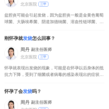
甾体抗炎药
北京医院
三甲
盆腔炎可能会引起发烧，因为盆腔炎一般是金黄色葡萄
球菌、大肠埃希菌、阴道加德纳菌、溶血性链球菌、沙
眼衣原体，或者淋病奈瑟菌等病原体感染引起，所以患
者可能会出现轻重程度不一的发烧症状。患者还可能会
刚怀孕就
发烧
怎么回事？
出现下腹部疼痛、阴道分泌物增多、异常阴道出血、头
痛，以及食欲不振等症状。如果处于月经期时盆腔炎发
周丹
副主任医师
作，还可能会
北京医院
三甲
怀孕就表现出发烧的现象，可能是在怀孕以后身体的抵
抗力下降，受到了细菌或者病毒的感染表现出的症状，
先要用温度计确定一下具体体温，若是低烧，可以多喝
些水，多注意休息，一般不需要特殊治疗。如果温度超
怀孕了会
发烧
吗？
过了38度5，要及时去医院检查，在医生的指导下进行
针对性的治疗，在康复期间要注意多休息，多喝一些
周丹
副主任医师
水，防止外出