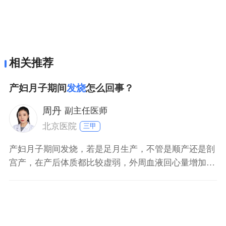
相关推荐
产妇月子期间
发烧
怎么回事？
周丹
副主任医师
北京医院
三甲
产妇月子期间发烧，若是足月生产，不管是顺产还是剖
宫产，在产后体质都比较虚弱，外周血液回心量增加，
会表现出身体发热的表现，这是正常的产褥热。一般没
有必要做特殊处理，但是如果体温持续比较高，就要考
虑有没有病理的改变，比如说有没有乳腺炎或者是产褥
期感染，或者说子宫内膜炎，或者是盆腔炎症。如果有