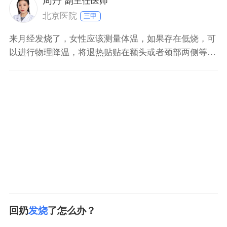
周丹
副主任医师
北京医院
三甲
来月经发烧了，女性应该测量体温，如果存在低烧，可
以进行物理降温，将退热贴贴在额头或者颈部两侧等部
位，促进热量的消散，同时增加饮水量，做好保暖措
施，避免腹部受凉，引起或者加重痛经。如果女性存在
高烧，则需要在医生的指导下使用合适的退热药物进行
治疗，例如布洛芬缓释片、对乙酰氨基酚片等。女性月
经期间应该注意
回奶
发烧
了怎么办？