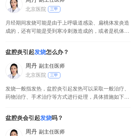
北京医院
三甲
月经期间发烧可能是由于上呼吸道感染、扁桃体发炎造
成的，还有可能是受到寒冷刺激造成的，或者是机体免
疫力下降、激素水平变化造成的；应当做好身体的保暖
措施，若体温没有超过385度，可以使用退烧贴治疗。
盆腔炎引起
发烧
怎么办？
周丹
副主任医师
北京医院
三甲
发烧一般指发热，盆腔炎引起发热可以采取一般治疗、
药物治疗、手术治疗等方式进行处理，具体措施如下：
盆腔炎出现发热，多数提示感染严重，届时首先需要采
取温水擦浴、局部冰敷，进行物理降温，饮食上需要给
盆腔炎会引起
发烧
吗？
予其高营养、高蛋白食物的摄入。对于发热明显者，还
可在医生指导下应用布洛芬颗粒、对乙酰氨基酚片等非
周丹
副主任医师