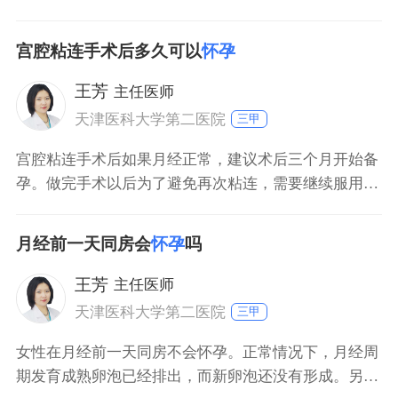
胎等病情发生，需患者积极进行甲亢的治疗。建议在病
情平稳的情况下怀孕，可尽量减少上述风险的发生。在
宫腔粘连手术后多久可以
怀孕
怀孕期间，需定期复查甲功，及时调整治疗方案等。
王芳
主任医师
天津医科大学第二医院
三甲
宫腔粘连手术后如果月经正常，建议术后三个月开始备
孕。做完手术以后为了避免再次粘连，需要继续服用药
物保守治疗，部分女性还需要放置宫内节育器预防再次
粘连，在术后三个月取出，在术后不足三个月备孕怀孕
月经前一天同房会
怀孕
吗
概率较小，即使怀孕早期流产风险也比较大。
王芳
主任医师
天津医科大学第二医院
三甲
女性在月经前一天同房不会怀孕。正常情况下，月经周
期发育成熟卵泡已经排出，而新卵泡还没有形成。另