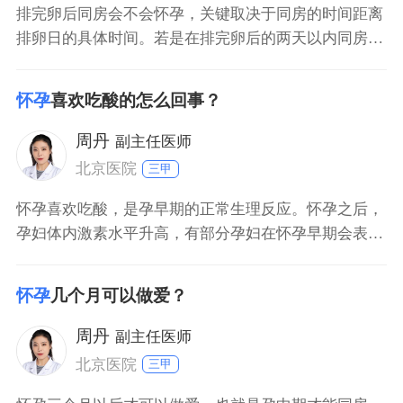
排完卵后同房会不会怀孕，关键取决于同房的时间距离
排卵日的具体时间。若是在排完卵后的两天以内同房，
怀孕的几率还是非常高的；排完卵后的两天以后同房，
怀孕的几率就会明显的下降；排完卵的4天以后再同
怀孕
喜欢吃酸的怎么回事？
房，基本上就不会怀孕。如果不想怀孕的话，在排完卵
后的4天之内尽量不要同房。
周丹
副主任医师
北京医院
三甲
怀孕喜欢吃酸，是孕早期的正常生理反应。怀孕之后，
孕妇体内激素水平升高，有部分孕妇在怀孕早期会表现
出恶心、呕吐、喜食酸性食物等表现，这些症状称之为
早孕反应。而且，孕早期大部分孕妇胃口不好，酸性食
怀孕
几个月可以做爱？
物比较开胃，可以在一定程度上刺激孕妇食欲增加，这
也是怀孕之后，喜欢吃酸性食物的原因之一。孕早期注
周丹
副主任医师
意休息，饮食
北京医院
三甲