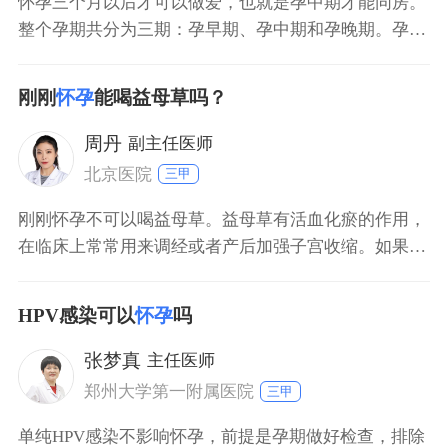
怀孕三个月以后才可以做爱，也就是孕中期才能同房。
整个孕期共分为三期：孕早期、孕中期和孕晚期。孕十
二周末之前是孕早期，孕早期胎儿很不稳定，如果过性
生活，由于同房刺激，容易造成先兆流产。孕十三周到
刚刚
怀孕
能喝益母草吗？
孕二十七周末是孕中期，孕中期胎儿已经稳定，可以过
性生活，但是性生活次数不能过多，动作也不能过于激
周丹
副主任医师
烈。孕二十八
北京医院
三甲
刚刚怀孕不可以喝益母草。益母草有活血化瘀的作用，
在临床上常常用来调经或者产后加强子宫收缩。如果在
怀孕期间喝益母草，可能会造成流产，因此在刚刚怀孕
时千万不可以喝益母草。就算想要流产，也要到医院做
HPV感染可以
怀孕
吗
一些相关的辅助检查，在排除流产禁忌证的情况下，要
采用药物流产、负压吸引手术来终止早期妊娠，而不要
张梦真
主任医师
随便用药，不
郑州大学第一附属医院
三甲
单纯HPV感染不影响怀孕，前提是孕期做好检查，排除