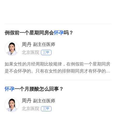
例假前一个星期同房会
怀孕
吗？
周丹
副主任医师
北京医院
三甲
如果女性的月经周期比较规律，在例假前一个星期同房
是不会怀孕的。只有在女性的排卵期同房才有怀孕的可
能性，女性的排卵日在下次月经来潮前14日左右，排卵
日前后的45天内就是排卵期，其余的时间均为安全期。
怀孕
一个月腰酸怎么回事？
在月经来潮的前一周属于安全期，因此同房不会怀孕。
但是受很多因素的影响，排卵日也有可能会提前或者延
周丹
副主任医师
后，因
北京医院
三甲