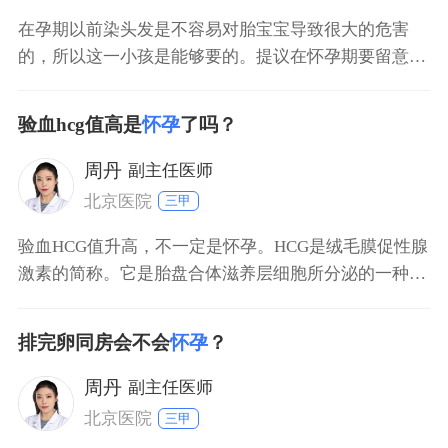
在孕期以前染头发是不容易对胎宝宝导致很大的危害
的，所以这一小孩是能够要的。提议在怀孕期要留意叶
酸片和维他命的填补，平常要留意歇息，营养成分要平
衡，避免服用过多高脂的食材，尽可能的服用某些蛋白
验血hcg值高是
怀孕
了吗？
质食物。在怀孕期要定期的看医生开展产检。
周丹
副主任医师
北京医院
三甲
验血HCG值升高，不一定是怀孕。HCG是绒毛膜促性腺
激素的简称。它是胎盘合体滋养层细胞所分泌的一种糖
蛋白激素。如果怀孕，血HCG值肯定升高。和HCG升高
有关的疾病有好多种，例如异位妊娠，葡萄胎，绒毛膜
排完卵同房会不会
怀孕
？
上皮癌，不完全流产，畸胎瘤，精原细胞睾丸癌等，因
此不能说hcg升高就是怀孕。要想确诊怀孕，还需要做
周丹
副主任医师
超
北京医院
三甲