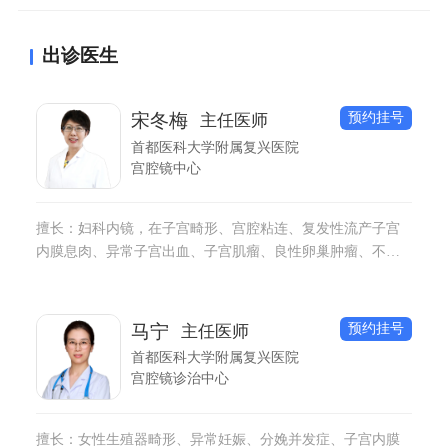
外，在来月经前体内雌激素和孕激素处于较高水平，白
带分泌量会增多粘稠度也会增加，也不利于精子通过宫
出诊医生
颈内口进入宫腔和输卵管内。
预约挂号
宋冬梅
主任医师
首都医科大学附属复兴医院
宫腔镜中心
擅长：妇科内镜，在子宫畸形、宫腔粘连、复发性流产子宫
内膜息肉、异常子宫出血、子宫肌瘤、良性卵巢肿瘤、不孕
不育等宫腹腔镜手术上有丰富的临床经验。
预约挂号
马宁
主任医师
首都医科大学附属复兴医院
宫腔镜诊治中心
擅长：女性生殖器畸形、异常妊娠、分娩并发症、子宫内膜