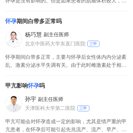
怀孕是没有影响的。但是如果患者的肌瘤体积较大，就
会影响受精卵的着床，导致不孕或者早期流产。子宫肌
瘤如果没有明显症状，则不用做特殊处理。但是如果有
怀孕
期间白带多正常吗
明显症状，就要及时进行治疗。
杨巧慧
副主任医师
北京中医药大学东直门医院
三甲
怀孕期间白带多正常，主要与怀孕后女性体内内分泌紊
乱、激素分泌水平失调有关。由于此时雌激素处于相对
比较高水平，所以白带也会增多。白带增多以后，孕妇
没有出现外阴瘙痒、腰部、腹部不适、尿频、尿急、尿
甲亢影响
怀孕
吗
热以及尿疼等，一般不用过于担心，基本上不会有太大
问题。但是，如果白带出现了颜色、性状、质地以及气
孙宇
副主任医师
味改变，要考虑是炎症可能，可前往医院完善相关检
天津医科大学第二医院
三甲
查，明
甲亢可能会对怀孕造成一定的影响，尤其是情严重的甲
亢患者，在怀孕后可能引起先兆流产、流产、早产、死