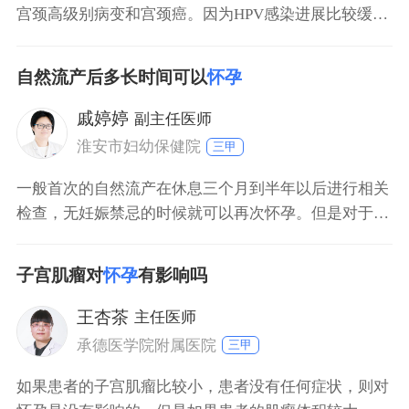
宫颈高级别病变和宫颈癌。因为HPV感染进展比较缓
慢，大部分属于一过性感染，80%患者一年后即可转
阴，只有10%左右患者属于持续感染，3～5年才会引起
自然流产后多长时间可以
怀孕
癌前病变，5～10年才会发生宫颈癌。也有研究发现，
HPV感染时对妊娠没有太大影响，比如流产、早产、难
戚婷婷
副主任医师
产，但是部分女性担心怀孕期间HPV感染是否
淮安市妇幼保健院
三甲
一般首次的自然流产在休息三个月到半年以后进行相关
检查，无妊娠禁忌的时候就可以再次怀孕。但是对于复
发性流产，所谓的复发性流产是指同一性伴侣，连续发
生三次及三次以上的自然流产，虽然复发性流产定义为
子宫肌瘤对
怀孕
有影响吗
连续三次或三次以上，但是大多数专家认为连续发生两
次流产，应重视并予评估。早期复发性流产常见原因为
王杏茶
主任医师
胚胎染色体异常、免疫功能低下、黄体功能不全、甲状
承德医学院附属医院
三甲
腺功
如果患者的子宫肌瘤比较小，患者没有任何症状，则对