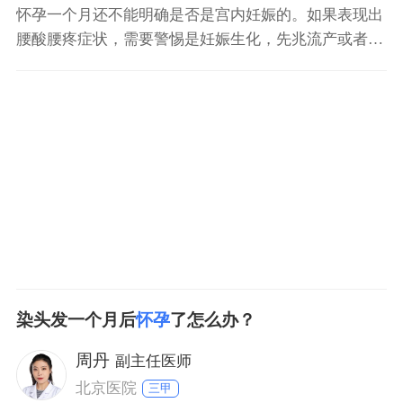
怀孕一个月还不能明确是否是宫内妊娠的。如果表现出
腰酸腰疼症状，需要警惕是妊娠生化，先兆流产或者宫
外孕可能性，可以先抽血检查孕酮，雌二醇及hcg初步
判断。如果数值较低，需要一周后行阴超明确宫内妊
娠，确诊后结合保胎治疗。腰酸是中医肾虚表现，可以
结合中药补肾益气安胎，尽量注意休息。
染头发一个月后
怀孕
了怎么办？
周丹
副主任医师
北京医院
三甲