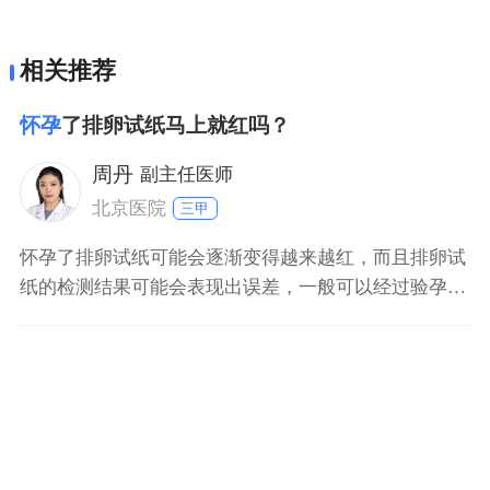
相关推荐
怀孕
了排卵试纸马上就红吗？
周丹
副主任医师
北京医院
三甲
怀孕了排卵试纸可能会逐渐变得越来越红，而且排卵试
纸的检测结果可能会表现出误差，一般可以经过验孕棒
进行测验，也可以经过医院查血HCG明确是否已经怀
孕。如果结果显示已经怀孕，就需要定时去医院进行产
前检查，平时要注意多休息，不可以进行剧烈运动，如
果结果显示没有怀孕，就需要调整好心态，明确好排卵
时期做好怀孕