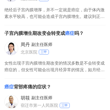
绝经后子宫内膜增厚，并不一定就是癌症，由于体内激
素水平较高，也可能会造成子宫内膜增生。建议到正规
大医院做一下检查，宫颈癌的可能性不大，不用担心，
放松心情。在日常生活中，注意休息，不要过度劳累，
子宫内膜增生期改变会转变成
癌症
吗？
注意卫生，勤换内裤，注意饮食规律。
周丹
副主任医师
北京医院
三甲
女性出现子宫内膜增生期改变的情况多数是不会转变成
癌症的，但女性可能会出现月经异常的情况，如月经量
少、月经周期长、闭经等情况，还可能会出现不规则阴
道出血的情况。女性还易出现烦躁不安等情绪。患者需
癌症
背部疼痛的症状？
要在医嘱下给予激素类药物调节，如孕激素类药物、促
排卵药物等，对于严重的患者可以考虑刮宫术、子宫切
胡筱
副主任医师
除术等。保守
宿迁市第一人民医院
三甲