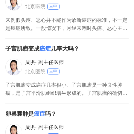
北京医院
三甲
来例假头疼、恶心并不能作为诊断癌症的标准，不一定
是癌症所致。一般情况下，月经来潮时头痛、恶心主要
是受到体内激素水平改变影响，诱发子宫收缩、盆腔脏
器充血等引起的生理性现象，与癌症并没有直接关系。
子宫肌瘤变成
癌症
几率大吗？
月经结束后症状多能自行消失，无需过于担忧。若不放
心，可以入院挂妇产科做下相关的检查。若确诊是癌症
周丹
副主任医师
引起，且处于
北京医院
三甲
子宫肌瘤变成癌症几率很小。子宫肌瘤是一种良性肿
瘤，是子宫平滑肌组织增生形成的。子宫肌瘤的确切病
因尚不明确，可能与遗传易感性、雌、孕激素、干细胞
突变等有关。年龄大于40岁、肥胖、患有多囊卵巢综合
卵巢囊肿是
癌症
吗？
征、有家族史、未生育或者初次生育年龄晚、使用激素
进行替代治疗，可能会导致子宫肌瘤患病风险升高。无
周丹
副主任医师
症状的肌瘤患