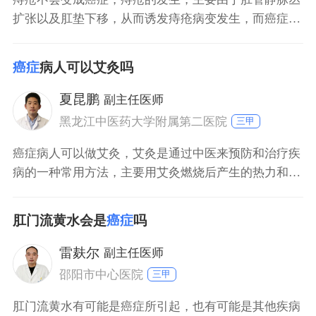
扩张以及肛垫下移，从而诱发痔疮病变发生，而癌症的
出现，主要由于上皮细胞的异常增殖导致病变发生，所
以痔疮不会演变为癌症。不过受痔疮病变影响，肛门部
癌症
病人可以艾灸吗
位的组织长期受到慢性刺激，可能导致局部组织发生异
常增殖的问题，可能会提高肛门癌的发病几率。
夏昆鹏
副主任医师
黑龙江中医药大学附属第二医院
三甲
癌症病人可以做艾灸，艾灸是通过中医来预防和治疗疾
病的一种常用方法，主要用艾灸燃烧后产生的热力和药
物作用刺激穴位，而达到治病目的。由于癌症病人体质
大多虚弱，通过艾灸能治疗和促进血液循环、提高机体
肛门流黄水会是
癌症
吗
抗病能力、有利于疾病恢复和起到预防感冒作用；另
外，艾灸还能减轻放化疗导致的多种不适；如果是做手
雷麸尔
副主任医师
术后的患者，局部艾灸也能促进切口恢复。
邵阳市中心医院
三甲
肛门流黄水有可能是癌症所引起，也有可能是其他疾病