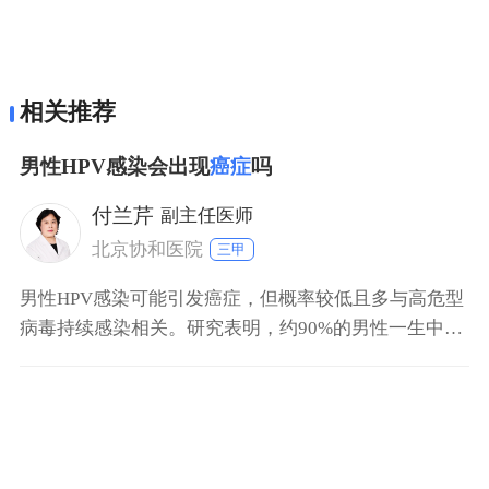
相关推荐
男性HPV感染会出现
癌症
吗
付兰芹
副主任医师
北京协和医院
三甲
男性HPV感染可能引发癌症，但概率较低且多与高危型
病毒持续感染相关。研究表明，约90%的男性一生中会
感染至少一种HPV亚型，其中高危型16/18型占主导。
这类病毒可导致阴茎癌（约占病例50%）及口咽癌（近
年发病率上升）。从感染到癌变通常需1020年，期间多
数人可通过免疫系统清除病毒。吸烟、免疫抑制