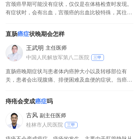
宫颈癌早期可能没有症状，仅仅是在体格检查时发现。
有症状时，会有出血，宫颈癌的出血比较特殊，其往往
表现为急促性的，在同房或者妇科检查以后出血。第二
个症状是会有阴道流液，病人会觉得有很多水或者水一
直肠
癌症
状晚期会怎样
样的东西流出来。当然宫颈癌到了晚期以后，症状会加
重，比如分泌物臭、疼痛等。
王武明
主任医师
中国人民解放军第八二医院
三甲
直肠癌晚期症状与患者体内癌肿大小以及转移部位有
关，患者会出现腹痛、排便困难及血便的症状。当癌肿
转移到肝脏部位时，患者会出现黄疸、腹水、纳差、呕
吐、呕血等症状。当直肠癌癌肿转移到骨骼的时候，患
痔疮会变成
癌症
吗
者会出现骨痛症状，严重的可出现病理性骨折和截瘫。
古风
副主任医师
桂林市人民医院
三甲
痔疮不会变成癌症，痔疮的发生，主要由于肛管静脉丛