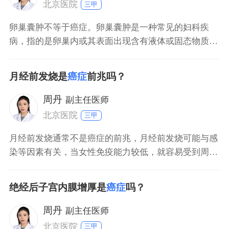
北京医院
三甲
卵巢囊肿不等于癌症。卵巢囊肿是一种常见的妇科疾
病，指的是卵巢内或其表面出现含有液体或固态物质的
囊状结构。卵巢囊肿有生理性的，一般没有疼痛不适，
也不影响健康，可以自行消失。卵巢囊肿也有病理性
月经前发烧是
癌症
前兆吗？
的，包括皮样囊肿、囊腺瘤、卵巢子宫内膜异位囊肿，
囊肿可能会增大，引起下腹部不适、月经异常等症状。
周丹
副主任医师
少数患者会发生癌
北京医院
三甲
月经前发烧通常不是癌症的前兆，月经前发烧可能与感
染等因素有关，当女性免疫能力较低，就容易受到周围
环境中细菌或者病毒等微生物的感染，从而影响体温调
节中枢，引起发烧等不适症状。而大部分癌症早期的症
绝经后子宫内膜增厚是
癌症
吗？
状不明显，少部分患者可能存在局部肿块、疼痛等现
象。如果患者反复发烧，应该及时前往医院就诊，平时
周丹
副主任医师
还需要多进行体
北京医院
三甲