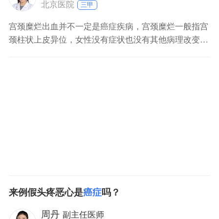
北京医院
三甲
宫颈糜烂出血并不一定是癌症疾病，宫颈糜烂一般指宫
颈柱状上皮异位，女性没有症状也没有其他病理改变，
属于女性正常的宫颈组织形态。女性宫颈内口的柱状上
皮会发生内移或外移，可能会替代鳞状上皮而导致局部
呈现糜烂样的改变。如果糜烂面发生出血症状，考虑女
性可能有慢性宫颈炎疾病，引起局部组织水肿后可能会
导致局部出血
来例假头疼恶心是
癌症
吗？
周丹
副主任医师