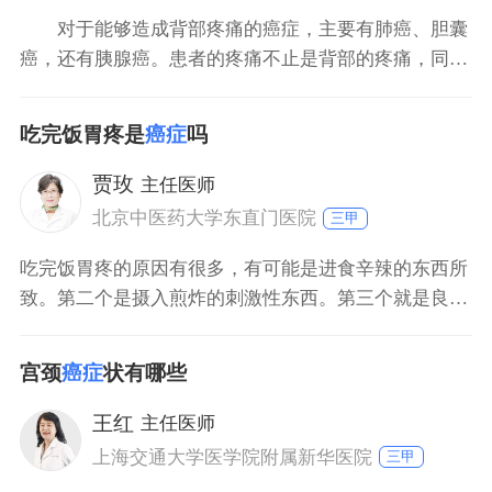
对于能够造成背部疼痛的癌症，主要有肺癌、胆囊
癌，还有胰腺癌。患者的疼痛不止是背部的疼痛，同时
还会出现肩部的疼痛。并且这种疼痛可能是持续性的疼
痛，一般的止痛药物可能并不会取得比较好的治疗效
吃完饭胃疼是
癌症
吗
果，可能需要采用一些强效的止痛药才可以缓解。疼痛
的程度与患者疾病的发展是有着很大的关系的。可能在
贾玫
主任医师
早期的时候，患
北京中医药大学东直门医院
三甲
吃完饭胃疼的原因有很多，有可能是进食辛辣的东西所
致。第二个是摄入煎炸的刺激性东西。第三个就是良性
疾病，比如胃炎、溃疡，也可能是出现疼痛。第四个就
是胃部的恶性疾病，即胃癌，也会出现这种疼痛。所以
宫颈
癌症
状有哪些
这一个症状不能决定诊断，一定要根据病理进行诊断，
还有影像学检查，联合起来才能诊断是什么疾病。
王红
主任医师
上海交通大学医学院附属新华医院
三甲