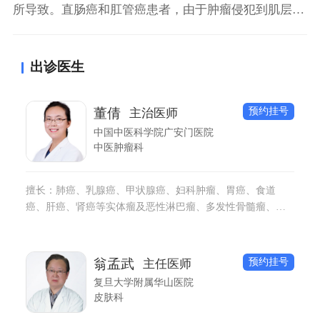
所导致。直肠癌和肛管癌患者，由于肿瘤侵犯到肌层，
会导致肛门括约肌功能出现障碍，引起肛门闭合不紧，
导致肠道内粪水、粘液从肛门流出，引起肛门流黄水。
出诊医生
另外，肛门流黄水也有可能是肛瘘所导致。肛瘘是细菌
感染引起，肛瘘外口会流出脓液，导致肛门流黄水、瘙
痒。出现肛门流黄水症状，患者需要及时前往医院就
预约挂号
董倩
主治医师
诊，明
中国中医科学院广安门医院
中医肿瘤科
擅长：肺癌、乳腺癌、甲状腺癌、妇科肿瘤、胃癌、食道
癌、肝癌、肾癌等实体瘤及恶性淋巴瘤、多发性骨髓瘤、白
血病等血液系统恶性肿瘤的中医药治疗与调养。擅长各类肿
瘤的综合康复治疗，老年肿瘤患者合并其他系统慢性疾病
（如糖尿病、冠心病、高血压病、慢性肾病等）的中医调
预约挂号
翁孟武
主任医师
养。
复旦大学附属华山医院
皮肤科