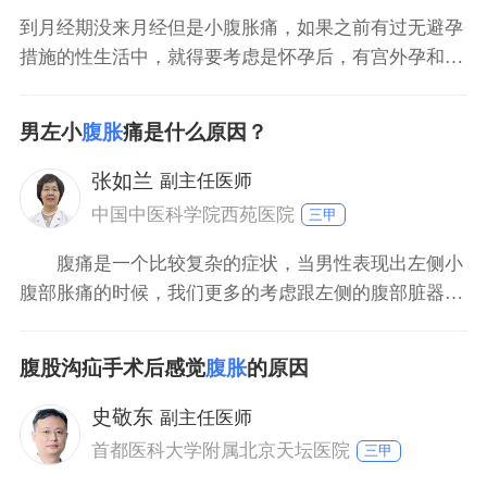
到月经期没来月经但是小腹胀痛，如果之前有过无避孕
措施的性生活中，就得要考虑是怀孕后，有宫外孕和先
兆流产的可能性。如果排除上述因素，则考虑是月经不
调的症状，病人除了月经推迟，还会有腹痛、腹胀、恶
男左小
腹胀
痛是什么原因？
心、全身乏力等不舒服的表现。
张如兰
副主任医师
中国中医科学院西苑医院
三甲
腹痛是一个比较复杂的症状，当男性表现出左侧小
腹部胀痛的时候，我们更多的考虑跟左侧的腹部脏器相
关的疾病，比如感染性的疾病，胃肠炎是比较多见的，
因为左下腹也是肠道所在的位置。如果左小腹胀痛，同
腹股沟疝手术后感觉
腹胀
的原因
时伴随排便习惯的改变，或者表现出腹泻、大便性状的
改变等相关的这种情况，我们要更多的考虑是消化系
史敬东
副主任医师
统，就是胃肠道
首都医科大学附属北京天坛医院
三甲