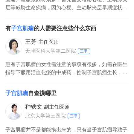
层等威胁生命疾病，因为心梗、主动脉夹层早期症状表
现不典型，患者主要以腹痛、消化道症状去医院就诊。
如果排除威胁生命疾病，其次需要考虑是否有肠道本身
有
子宫肌瘤
的人需要注意些什么东西
病变，也有可能是不合理饮食，进食生冷、容易腹胀食
物，还有可能是因为长期便秘引起，比如结肠冗长症属
王芳
主任医师
于先天性肠子较长，患者容易出现习惯性便秘，长时间
天津医科大学第二医院
三甲
便秘
患有子宫肌瘤的女性需注意的事项有很多，如需在医生
指导下服用活血化瘀的中成药，控制子宫肌瘤生长，定
期复查；如果子宫肌瘤生长速度过快或超过五厘米，则
建议手术。在日常生活中，注意减少吃辛辣食物和发
子宫肌瘤
自查摸哪里
物，不要吃含有激素成分的食物和药物，多吃蔬菜和水
果。
种轶文
副主任医师
北京大学第三医院
三甲
子宫肌瘤并不是都能摸出来的，只有当子宫肌瘤导致子