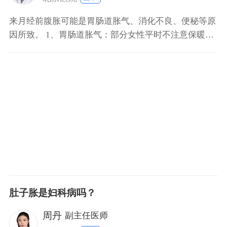
来月经前腹胀可能是胃肠道胀气、消化不良、便秘等原
因所致。 1、胃肠道胀气：部分女性平时不注意保暖，
月经来潮前因为身体受凉出现胃肠道胀气现象，可引起
腹胀。 2、消化不良：女性月经来潮前体内激素水平上
升，可能使胃肠道消化功能降低出现消化不良，大量食
物堆积在胃内引发腹胀。 3、便秘：如果女性来月经前
胃肠道
肚子胀是妇科病吗？
周丹
副主任医师