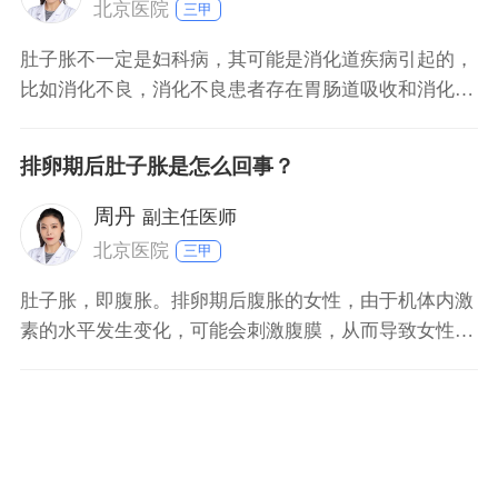
北京医院
三甲
肚子胀不一定是妇科病，其可能是消化道疾病引起的，
比如消化不良，消化不良患者存在胃肠道吸收和消化障
碍，食物长时间堆积在胃肠道内，会出现腹胀的现象，
其次也可能是肝硬化患者出现了大量腹水引起的。肚子
排卵期后肚子胀是怎么回事？
胀也可能是盆腔炎、卵巢癌等妇科疾病引起的，可以入
院进行腹部B超、粪常规等检查来诊断。肚子胀时需要
周丹
副主任医师
调整好自己的
北京医院
三甲
肚子胀，即腹胀。排卵期后腹胀的女性，由于机体内激
素的水平发生变化，可能会刺激腹膜，从而导致女性出
现轻微腹胀的症状。其属于正常的生理现象，一般可以
自行消失。如果伴有盆腔血液流通不畅、盆腔静脉血流
出受阻等情况，还可能会导致盆腔充血，也会造成腹
胀。对于盆腔充血的女性，可以取平卧位，再将枕头垫
于臀部下方，能