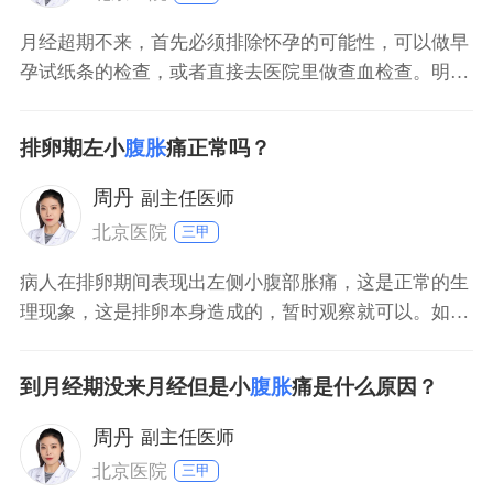
月经超期不来，首先必须排除怀孕的可能性，可以做早
孕试纸条的检查，或者直接去医院里做查血检查。明确
排除怀孕以后就要考虑是月经延期，但是现阶段有小腹
胀疼是要来月经的迹象，要注意保暖，不要受凉，不要
排卵期左小
腹胀
痛正常吗？
吃生冷辣的刺激性的东西，不要洗凉水澡，可以适当的
喝些红糖水，或者是喝益母草颗粒。也可以去医院里做
周丹
副主任医师
超声检查，看
北京医院
三甲
病人在排卵期间表现出左侧小腹部胀痛，这是正常的生
理现象，这是排卵本身造成的，暂时观察就可以。如果
没有怀孕的打算，是可以考虑热敷左侧腹部的，能够缓
解疼痛。如果有怀孕的打算就不提倡热敷了，避免影响
到月经期没来月经但是小
腹胀
痛是什么原因？
了细胞的质量。表现出左侧小腹部胀痛，还要看一下是
否存在盆腔疾病，主要是排除有盆腔炎的可能。
周丹
副主任医师
北京医院
三甲