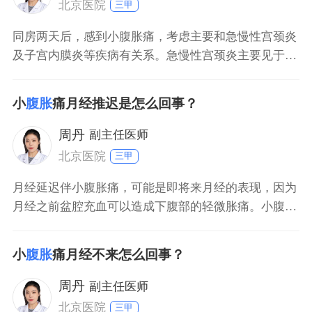
北京医院
三甲
同房两天后，感到小腹胀痛，考虑主要和急慢性宫颈炎
及子宫内膜炎等疾病有关系。急慢性宫颈炎主要见于妇
科炎症，主要表现是白带增多、白带异常，有异味，并
伴随会阴部瘙痒等表现，严重者可表现出腰酸、下腹部
小
腹胀
痛月经推迟是怎么回事？
坠胀感及性生活不和谐，甚至性交后出血等表现，这个
时候需要积极使用药物治疗，平时注意会阴部的清洁，
周丹
副主任医师
及时用药并进
北京医院
三甲
月经延迟伴小腹胀痛，可能是即将来月经的表现，因为
月经之前盆腔充血可以造成下腹部的轻微胀痛。小腹胀
痛多集中在下腹正中。早孕阶段主要表现是月经延迟。
小腹胀痛也是由于盆腔充血所造成。疼痛部位多集中在
小
腹胀
痛月经不来怎么回事？
下腹正中。还要警惕宫外孕的发生。腹部胀痛多集中在
左侧下腹或者右侧下腹。
周丹
副主任医师
北京医院
三甲