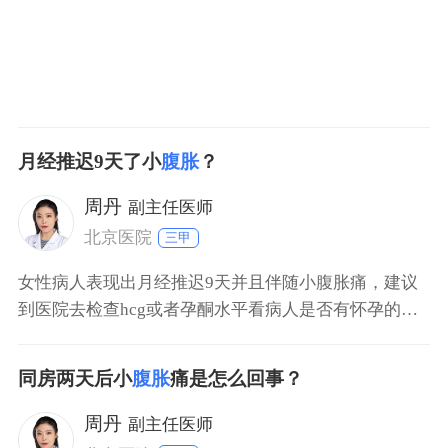
月经推迟9天了小
腹胀
？
周丹
副主任医师
北京医院
三甲
女性病人表现出月经推迟9天并且伴随小腹胀痛，建议
到医院去检查hcg或者孕酮水平看病人是否有怀孕的情
况，也可以先使用早孕试纸进行检测，除此之外，有可
能是因为存在内分泌系统失调的相关疾病，需要进行性
同房两天后小
腹胀
痛是怎么回事？
激素6项检查。
周丹
副主任医师