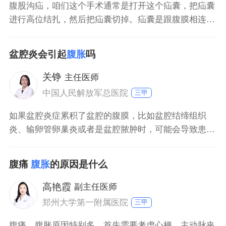
腹股沟疝，咱们这个手术通常是打开这个疝囊，把疝囊
进行高位结扎，然后把疝囊切掉。疝囊是跟腹膜相连的
一部分，实际上它跟腹腔相通。在做疝的手术，就相当
于把整个腹腔打开了一样，这个时候咱们做完手术以
盆腔炎会引起
腹胀
吗
后，腹腔打开以后，这个肠道功能会受到影响，肠蠕动
也会受到影响。有时候肠蠕动，术后暂时没有那么规
关铮
主任医师
律，肠蠕动有可能减慢，这个时候肠内容物就积存在肠
中国人民解放军总医院
三甲
道里，患
如果盆腔炎症累积了盆腔的腹膜，比如盆腔结缔组织
炎、输卵管卵巢炎或者是盆腔脓肿时，可能会导致患者
出现腹胀、腹痛、下坠感等不适。因为炎症的刺激，可
能会影响盆腔的器官，肠道蠕动速度减慢，会出现胀
腹痛
腹胀
的原因是什么
气，这时患者会感觉到腹胀，甚至会出现腹泻、便秘、
里急后重感等不适症状。
高艳霞
副主任医师
郑州大学第一附属医院
三甲
腹痛、腹胀原因特别多，首先需要考虑心梗、主动脉夹