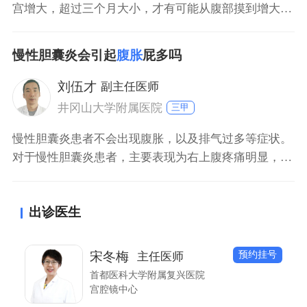
宫增大，超过三个月大小，才有可能从腹部摸到增大的
子宫，所以，如果能在肚子上，在耻骨联合上，即膀胱
前方摸到一个硬硬的，形态不规则的包块，便有可能是
慢性胆囊炎会引起
腹胀
屁多吗
增大的子宫。但是，最主要还是通过B超才能明确是否
是因为长了子宫肌瘤导致的子宫增大内，因为也有可能
刘伍才
副主任医师
是肚子里长了其他包块。
井冈山大学附属医院
三甲
慢性胆囊炎患者不会出现腹胀，以及排气过多等症状。
对于慢性胆囊炎患者，主要表现为右上腹疼痛明显，特
别在暴饮暴食或者饮酒后易出现。在机体出现慢性胆囊
炎时，主要以手术切除治疗；只有通过手术切除胆囊
出诊医生
后，才能达到根治目的，从而提高患者的生活质量；对
于慢性胆囊炎，特别是合并胆结石疾病，则需引起重
视，尽早治疗。
预约挂号
宋冬梅
主任医师
首都医科大学附属复兴医院
宫腔镜中心