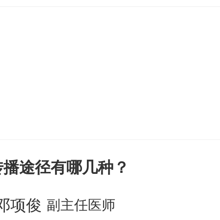
感染引发，属细菌性传染病；艾滋病
毒感染导致，是病毒性传染病。2症
期，一期出现硬下疳，二期有皮疹、
可损害心血管、神经系统；艾滋病急
传播途径有哪几种？
邓项俊
副主任医师