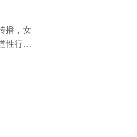
传播，女
道性行为
病学调查
行为而感
的可以在
，比如纹