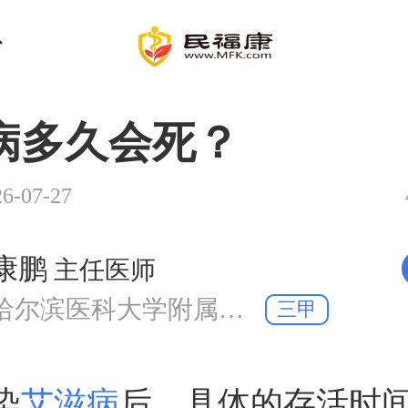
病多久会死？
-07-27
康鹏
主任医师
哈尔滨医科大学附属第二医院 感染科
三甲
染
艾滋病
后，具体的存活时