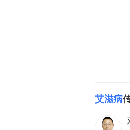
白螺旋体
疫缺陷病
梅毒分三
大，三期
感冒
艾滋病