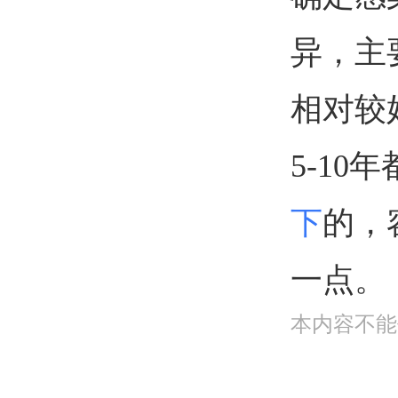
异，主
相对较
5-1
下
的，
一点。
本内容不能