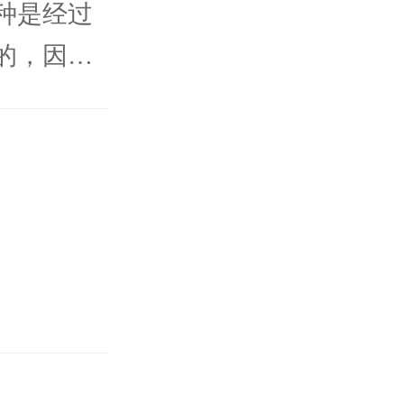
种是经过
的，因此
有预防性
当中没有
的作用。
防止质