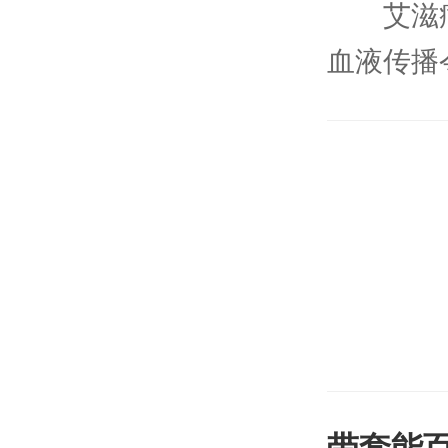
艾滋病
血液传播
说我们如
病和艾滋
表现出破
饮食以清
硬、生冷
带套能