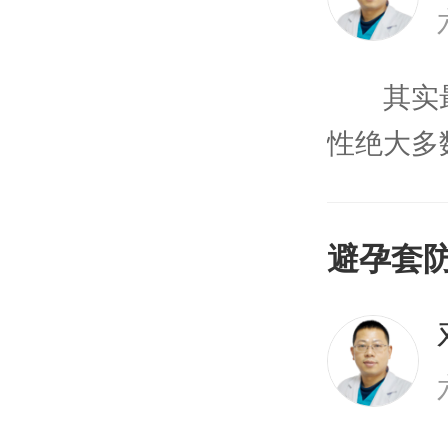
其实最
性绝大多
和肛交性
统计，百
避孕套
染，男同
不正规的
身就有可