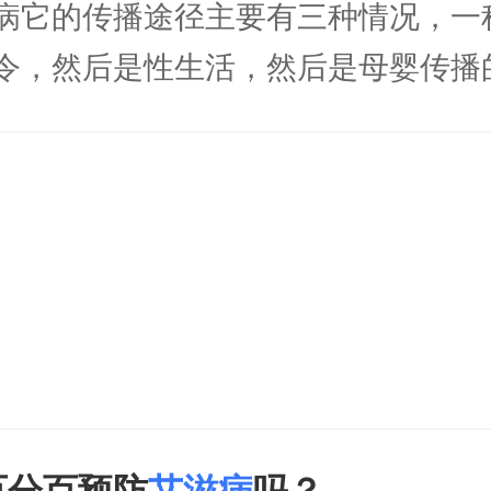
它的传播途径主要有三种情况，一
令，然后是性生活，然后是母婴传播
果说在同房的时候。带上避孕套，它
病的作用，避孕套只要在使用的过程
裂和脱落的现象，肯定有预防艾滋病
淡、易消化的食物为主，戒烟忌酒，
、刺激
百分百预防
艾滋病
吗？