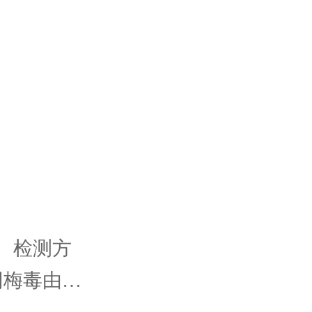
、检测方
同梅毒由苍