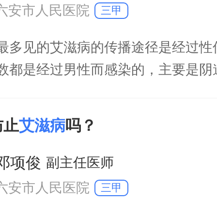
六安市人民医院
三甲
多见的艾滋病的传播途径是经过性
数都是经过男性而感染的，主要是阴
行为。男性的艾滋病现阶段根据流行
分之七八十以上都是经过男性同性性
防止
艾滋病
吗？
的风险是很大的。除了性行为，其他
机构进行有创的操作，比如静脉吸毒
邓项俊
副主任医师
能会
六安市人民医院
三甲