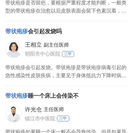
带状疱疹是否留疤，要根据严重程度才能判断，一般类
型的带状疱疹在治愈以后皮肤表面会留下色素沉着，但
是不会留下疤痕。但是对于特殊类型的带状疱疹因发作
时症状比较严重，有时会伴随血疱、大疱等等，由于皮
带状疱疹
会引起发烧吗
肤受损比较明显，所以在症状消失以后会留下疤痕。
王相立
副主任医师
朝阳市中心医院
三甲
带状疱疹会引起发烧。带状疱疹是带状疱疹病毒引起的
急性感染性皮肤疾病，主要见于身体抵抗力下降时病毒
入侵。对此病毒没有免疫力的儿童感染后会发生水痘，
临床症状有发烧、乏力、纳差等，其中发热也是典型症
带状疱疹
睡一个床上会传染不
状。另外该病好发部位是腰部、后背、颈部，早期会出
现潮红的斑状，随后很快出现粟利或黄豆大小的丘疹，
许光仓
主任医师
迅速变为水疱。治疗方面主要以抗病毒治疗为主，应用
镇江市中医院
三甲
相关
带状疱疹如果睡一个床一般不会导致传染，但是如果导