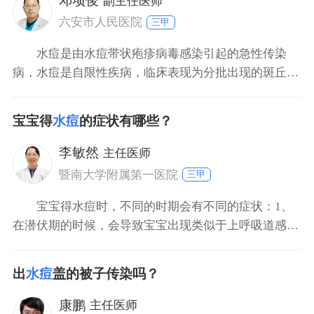
邓项俊
副主任医师
六安市人民医院
三甲
水痘是由水痘带状疱疹病毒感染引起的急性传染
病，水痘是自限性疾病，临床表现为分批出现的斑丘
疹、疱疹、结痂。水痘患者要加快痊愈，要注意休息，
给予易消化食物和注意补充水分，保持皮肤清洁，避免
宝宝得
水痘
的症状有哪些？
搔抓疱疹处以免导致继发感染。如果瘙痒者可用炉甘石
洗剂涂擦，疱疹破裂后可涂甲紫或抗生素软膏，早期应
李敏然
主任医师
用阿昔洛韦控制皮
暨南大学附属第一医院
三甲
宝宝得水痘时，不同的时期会有不同的症状：1、
在潜伏期的时候，会导致宝宝出现类似于上呼吸道感染
的症状，比如会有流鼻涕、打喷嚏以及鼻塞的症状。
2、潜伏期过后，会出现皮肤上起疹子的现象，随着疾
出
水痘
盖的被子传染吗？
病的加重，疹子会越来越多，而且会出现水泡，会伴有
明显的瘙痒症状。3、有的宝宝还会出现身体发热现
康鹏
主任医师