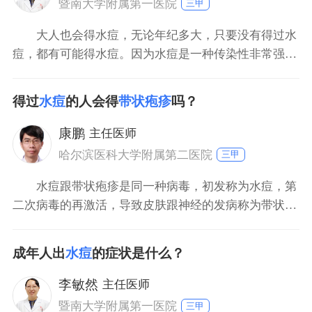
暨南大学附属第一医院
三甲
大人也会得水痘，无论年纪多大，只要没有得过水
痘，都有可能得水痘。因为水痘是一种传染性非常强的
传染病，人群接触普遍易感，易感人群接触以后90%以
上都可能会发病。水痘病毒主要通过呼吸道分泌物或者
得过
水痘
的人会得
带状疱疹
吗？
接触水痘患者的疱疹液而传染，所以，没有得过水痘的
患者一定要接种水痘疫苗，这样能够有效防控。避免接
康鹏
主任医师
触水痘的患
哈尔滨医科大学附属第二医院
三甲
水痘跟带状疱疹是同一种病毒，初发称为水痘，第
二次病毒的再激活，导致皮肤跟神经的发病称为带状疱
疹。水痘发生过以后，多数人随着年龄的增加会发生带
状疱疹。有些没有患过水痘的患者、隐性感染患者，也
成年人出
水痘
的症状是什么？
会发生带状疱疹。带状疱疹跟患者的身体状况、年龄、
免疫功能，有没有基础疾病、肿瘤或者自身免疫性疾
李敏然
主任医师
病，是否进行过
暨南大学附属第一医院
三甲