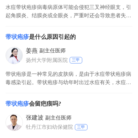
水痘带状疱疹病毒病原体可能会侵犯三叉神经眼支，引
起角膜炎、结膜炎或全眼炎，严重时还会导致患者失
明。眼部带状疱疹疼痛非常剧烈，多见于老年人，所以
如果患者出现此类症状，需要及时到医院就诊治疗，以
带状疱疹
是什么原因引起的
免病情发展严重。同时患者日常需保持良好的生活习
惯，注意眼部卫生。
姜燕
副主任医师
扬州大学附属医院
三甲
带状疱疹是一种常见的皮肤病，是由于水痘带状疱疹病
毒感染引起。带状疱疹与幼年时出过水痘有关，水痘这
种病毒可以潜伏在神经根里面，经过很长一段时间后会
通过神经发作。带状疱疹具有一定的病程，自然病程是
带状疱疹
会留疤痕吗?
34周，通过治疗后会使病程缩短到12周。因此，出现带
状疱疹时应该及时治疗，否则会留下面部色斑、红斑以
张建波
副主任医师
及后遗神经痛。
牡丹江市妇幼保健院
三甲