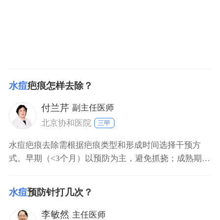
水痘
疤痕怎样去除？
付兰芹
副主任医师
北京协和医院
三甲
水痘疤痕去除需根据疤痕类型和形成时间选择干预方
式。早期（<3个月）以预防为主，避免抓挠；成熟期
（>6个月）可采用药物或医美手段，需结合年龄、皮肤
状况调整方案。 一、早期预防干预 水痘结痂后避免抓
水痘
预防针打几次？
挠，可用温和保湿霜保护创面，降低感染风险。婴幼儿
皮肤娇嫩，建议家长修剪指甲并戴手套，防止意外损
李敏然
主任医师