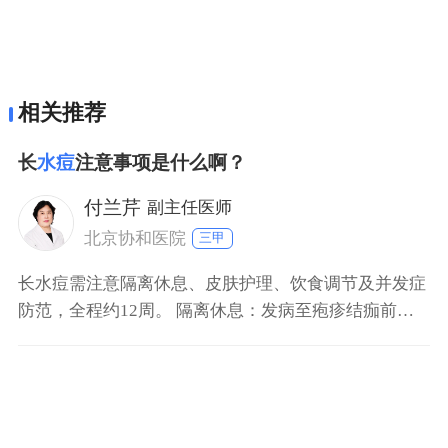
相关推荐
长
水痘
注意事项是什么啊？
付兰芹
副主任医师
北京协和医院
三甲
长水痘需注意隔离休息、皮肤护理、饮食调节及并发症
防范，全程约12周。 隔离休息：发病至疱疹结痂前需
居家隔离，避免传染他人；保证充足睡眠，避免熬夜加
重免疫负担。 皮肤护理：保持皮肤清洁干燥，可用温水
轻柔擦拭；剪短指甲，防止抓挠疱疹引发感染或留疤；
穿宽松棉质衣物减少摩擦。 饮食调节：清淡易消化饮
食，多