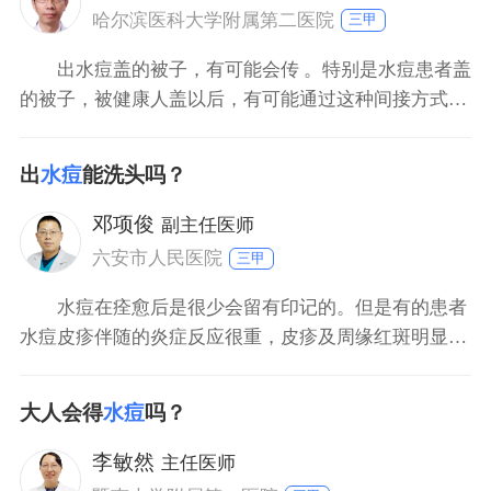
象，可能是高烧，
哈尔滨医科大学附属第二医院
三甲
出水痘盖的被子，有可能会传 。特别是水痘患者盖
的被子，被健康人盖以后，有可能通过这种间接方式传
染给健康人。水痘所造成的水泡，疱液内部含有大量的
水痘带状疱疹病毒，如果泡液已经沾染到被子上，在通
出
水痘
能洗头吗？
过间接接触到健康人皮肤表面，也有可能形成间接传
染。
邓项俊
副主任医师
六安市人民医院
三甲
水痘在痊愈后是很少会留有印记的。但是有的患者
水痘皮疹伴随的炎症反应很重，皮疹及周缘红斑明显，
结黑色的硬痂，痂被碰落后下面的皮肤没有完全生长
好，此时就用留有印记的风险。 洗头、洗澡不是治疗水
大人会得
水痘
吗？
痘的绝对禁忌。建议在洗浴时简单冲洗而已，不要把痂
抠落；洗浴后在未脱痂处、特别是炎症反应比较重的地
李敏然
主任医师
方外用抗菌药