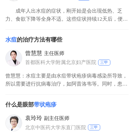
成年人出水痘的症状，刚开始是会出现低热、乏
力、食欲下降等全身不适。这些症状持续12天后，便会
在躯干、头部出现皮疹，皮疹刚开始是粉红色斑疹，数
小时后会变成丘疹，然后再变成疱疹。水痘是由水痘带
水痘
的治疗方法有哪些
状疱疹病毒感染导致，疱疹在没有结痂前有很强的传染
性，疱疹结痂后便没有传染性。水痘需要及时进行治
曾慧慧
主任医师
疗，所以患
首都医科大学附属北京妇产医院
三甲
曾慧慧：水痘主要是由水痘带状疱疹病毒感染所导致，
所以需要进行抗病毒治疗，如阿昔洛韦等。同时，患者
也要注意多饮水，多卧床休息，清淡饮食，并注意隔
离。如果情况不严重，水痘也有自愈可能。如果水痘患
什么是眼部
带状疱疹
者出现高热情况，也可以给予退烧药物。如果因为搔抓
水痘继发细菌感染，这种情况还需要进行抗感染治疗。
袁玲玲
副主任医师
北京中医药大学东直门医院
三甲