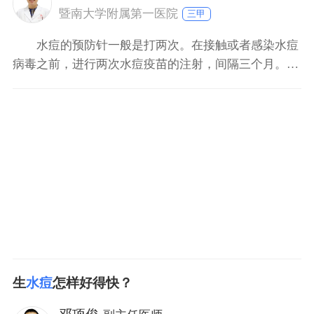
暨南大学附属第一医院
三甲
水痘的预防针一般是打两次。在接触或者感染水痘
病毒之前，进行两次水痘疫苗的注射，间隔三个月。能
90%以上的预防水痘发生或缓解水痘发生时的程度。但
是，并不能减少带状疱疹的发生。水痘一旦得了，要积
极的抗病毒治疗，防止继发感染，加强护理治疗。包括
对症处理、止痒、口服脱敏药物，如氯雷他定或西替利
嗪，外用炉
生
水痘
怎样好得快？