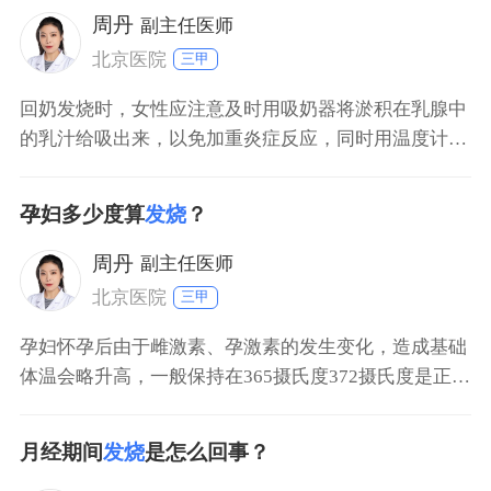
情况治疗。
周丹
副主任医师
北京医院
三甲
回奶发烧时，女性应注意及时用吸奶器将淤积在乳腺中
的乳汁给吸出来，以免加重炎症反应，同时用温度计测
量下腋下体温，如果没有超过385度，首选物理方法进
行退热治疗。比如直接在额头上贴退热贴，或将沾温水
孕妇多少度算
发烧
？
的湿毛巾用来擦拭前额、后颈、腋窝、手心、脚心等大
血管分布较多的部位，有助于带走体内多余的体温。如
周丹
副主任医师
果体温超
北京医院
三甲
孕妇怀孕后由于雌激素、孕激素的发生变化，造成基础
体温会略升高，一般保持在365摄氏度372摄氏度是正常
现象，超过这个范围就是发烧。但也因人而异，因为每
个人的基础体温不一样。如果表现出发烧症状可以服用
月经期间
发烧
是怎么回事？
生姜和白菜熬水喝，多喝水排汗，能有效缓解。此外，