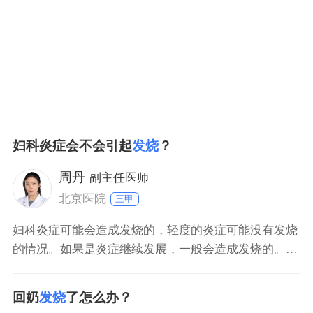
治疗，例如布洛芬缓释片、对乙酰氨基酚片等。女性月
经期间应该注意
妇科炎症会不会引起
发烧
？
周丹
副主任医师
北京医院
三甲
妇科炎症可能会造成发烧的，轻度的炎症可能没有发烧
的情况。如果是炎症继续发展，一般会造成发烧的。发
烧是炎症的反应，发烧的病人需要做相关检查，例如：
血常规检查。妇科炎症的病人要挂妇科检查的，如果是
回奶
发烧
了怎么办？
感染因素造成的发烧，一般用消炎药以及退烧药，要视