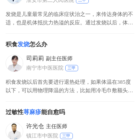
淮安市第二人民医院
素，
发烧是儿童最常见的临床症状治之一，来传达身体的不
适，也是机体抵抗力热溢的反应。通过发烧以后，体内
白细胞可以释放内源性的致热源，同时可以增强白细胞
巨噬细胞的吞噬活性和增加机体的抗病能力。一般低
积食
发烧
怎么办
烧，采取物理降温，物理降温包括衣服解开，促进对
流、促进散热，也可以用35度左右的温水，在小孩的血
司莉莉
副主任医师
管比较丰富的脖子、颈部、腹股沟等部位擦浴降温。对
南宁市中医医院
三甲
于高热
积食发烧以后首先要进行退热处理，如果体温在385度
以下，可以用物理降温的方法，比如用冷毛巾敷额头或
者用温水擦浴、洗温水澡等进行物理降温。如果体温升
高到385度以上则需要用药物降温，其次针对积食本身
过敏性
荨麻疹
能自愈吗
进行相应的治疗，可以服用消食颗粒，如果仍然没有缓
解时建议去医院就诊。
许光仓
主任医师
镇江市中医院
三甲