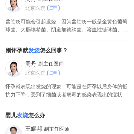
甾体抗炎药
北京医院
三甲
盆腔炎可能会引起发烧，因为盆腔炎一般是金黄色葡萄
球菌、大肠埃希菌、阴道加德纳菌、溶血性链球菌、沙
眼衣原体，或者淋病奈瑟菌等病原体感染引起，所以患
者可能会出现轻重程度不一的发烧症状。患者还可能会
刚怀孕就
发烧
怎么回事？
出现下腹部疼痛、阴道分泌物增多、异常阴道出血、头
痛，以及食欲不振等症状。如果处于月经期时盆腔炎发
周丹
副主任医师
作，还可能会
北京医院
三甲
怀孕就表现出发烧的现象，可能是在怀孕以后身体的抵
抗力下降，受到了细菌或者病毒的感染表现出的症状，
先要用温度计确定一下具体体温，若是低烧，可以多喝
些水，多注意休息，一般不需要特殊治疗。如果温度超
婴儿
发烧
怎么办
过了38度5，要及时去医院检查，在医生的指导下进行
针对性的治疗，在康复期间要注意多休息，多喝一些
王耀邦
副主任医师