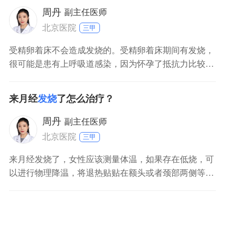
周丹
副主任医师
北京医院
三甲
受精卵着床不会造成发烧的。受精卵着床期间有发烧，
很可能是患有上呼吸道感染，因为怀孕了抵抗力比较
差，如果受风寒或者碰冷水太久，就很容易患上呼吸道
感染，呼吸道感染常常表现为发烧、流鼻涕、打喷嚏、
来月经
发烧
了怎么治疗？
咳嗽等。建议到内科门诊就诊，必要时采用些药物治
疗。
周丹
副主任医师
北京医院
三甲
来月经发烧了，女性应该测量体温，如果存在低烧，可
以进行物理降温，将退热贴贴在额头或者颈部两侧等部
位，促进热量的消散，同时增加饮水量，做好保暖措
施，避免腹部受凉，引起或者加重痛经。如果女性存在
高烧，则需要在医生的指导下使用合适的退热药物进行