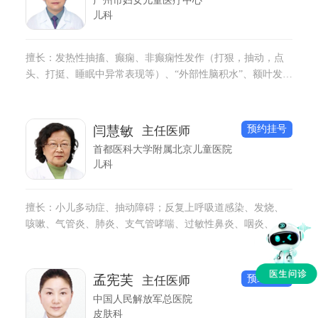
儿科
擅长：发热性抽搐、癫痫、非癫痫性发作（打狠，抽动，点
头、打挺、睡眠中异常表现等）、“外部性脑积水”、额叶发育
不良、脑性瘫痪和运动发育障碍、儿童睡眠障碍、抽动障
碍、儿童多动症等诊断治疗。 专注于：试管儿、剖腹产、早
产儿、高龄产妇儿早期神经发育指导与管理。
预约挂号
闫慧敏
主任医师
首都医科大学附属北京儿童医院
儿科
擅长：小儿多动症、抽动障碍；反复上呼吸道感染、发烧、
咳嗽、气管炎、肺炎、支气管哮喘、过敏性鼻炎、咽炎、扁
桃体炎、腺体样肥大; 消化不良、便秘、厌食、呕吐、腹痛、
胃炎、消化性溃疡、胃食管反流症、幽门螺旋杆菌感染性胃
炎、肠炎、腹泻、口腔溃疡; 小儿霰粒肿、腮腺炎、淋巴结
预约挂号
孟宪芙
主任医师
炎、遗尿、过敏性紫癜、肾炎、贫血、过敏性皮炎、湿疹
中国人民解放军总医院
等。
皮肤科