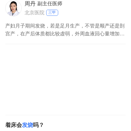
周丹
副主任医师
北京医院
三甲
产妇月子期间发烧，若是足月生产，不管是顺产还是剖
宫产，在产后体质都比较虚弱，外周血液回心量增加，
会表现出身体发热的表现，这是正常的产褥热。一般没
有必要做特殊处理，但是如果体温持续比较高，就要考
虑有没有病理的改变，比如说有没有乳腺炎或者是产褥
期感染，或者说子宫内膜炎，或者是盆腔炎症。如果有
明显下腹部疼
着床会
发烧
吗？