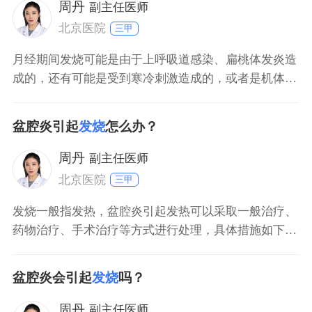
用物理降温法采用冷敷或酒精擦拭腋下，额头，可以改
周丹
副主任医师
北京医院
三甲
月经期间发烧可能是由于上呼吸道感染、扁桃体发炎造
成的，还有可能是受到寒冷刺激造成的，或者是机体免
疫力下降、激素水平变化造成的；应当做好身体的保暖
措施，若体温没有超过385度，可以使用退烧贴治疗。
盆腔炎引起
发烧
怎么办？
周丹
副主任医师
北京医院
三甲
发烧一般指发热，盆腔炎引起发热可以采取一般治疗、
药物治疗、手术治疗等方式进行处理，具体措施如下：
盆腔炎出现发热，多数提示感染严重，届时首先需要采
取温水擦浴、局部冰敷，进行物理降温，饮食上需要给
盆腔炎会引起
发烧
吗？
予其高营养、高蛋白食物的摄入。对于发热明显者，还
可在医生指导下应用布洛芬颗粒、对乙酰氨基酚片等非
周丹
副主任医师