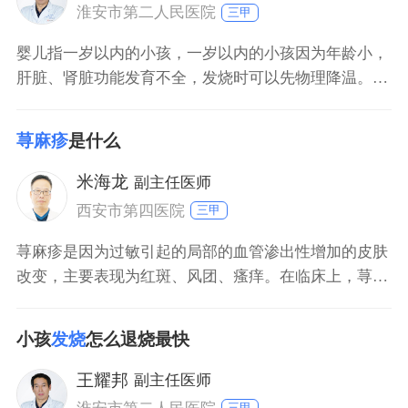
水，防止外出
淮安市第二人民医院
三甲
婴儿指一岁以内的小孩，一岁以内的小孩因为年龄小，
肝脏、肾脏功能发育不全，发烧时可以先物理降温。如
果通过物理降温，体温还是持续的升高或者不退，会导
致机体代谢的增高，营养消耗增高，此时可以通过药物
荨麻疹
是什么
降温，同时积极的查找发热的原因，明确是感冒受凉还
是泌尿系感染等，并针对病因进行治疗。
米海龙
副主任医师
西安市第四医院
三甲
荨麻疹是因为过敏引起的局部的血管渗出性增加的皮肤
改变，主要表现为红斑、风团、瘙痒。在临床上，荨麻
疹根据病程还可以分为急性和慢性，一般将病程在3个
月以内的荨麻疹称为急性荨麻疹，病程超过3个月的荨
小孩
发烧
怎么退烧最快
麻疹，则称为慢性荨麻疹。对于荨麻疹来讲，致敏因素
有十几类、一百多种。常见的季节性荨麻疹，通常是花
王耀邦
副主任医师
粉所引起。食用含有异种蛋白的鱼、虾、海鲜等食物因
三甲