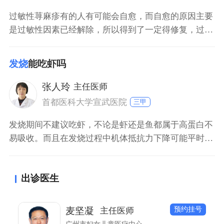
过敏性荨麻疹有的人有可能会自愈，而自愈的原因主要
是过敏性因素已经解除，所以得到了一定得修复，过敏
性荨麻疹自然会自动消退。也有的人出现过敏性荨麻疹
不容易消退，是因为过敏原持续刺激而导致，如果产生
发烧
能吃虾吗
荨麻疹通常需要进行抗过敏治疗。
张人玲
主任医师
首都医科大学宣武医院
三甲
发烧期间不建议吃虾，不论是虾还是鱼都属于高蛋白不
易吸收。而且在发烧过程中机体抵抗力下降可能平时吃
虾不过敏，发烧的时候吃虾容易产生过敏症状。一般等
发烧退去后，患者可以吃虾。由于引起发烧的原因很
出诊医生
多，包括感染性疾病和非感染性疾病。非感染性疾病里
就包括一些过敏反应，所以在发热期间患者最好不要吃
虾，可以吃些清淡食物，多休息，多喝水。
预约挂号
麦坚凝
主任医师
广州市妇女儿童医疗中心