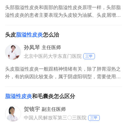
头部脂溢性皮炎和面部的脂溢性皮炎原理一样，头部脂
溢性皮炎的患者主要表现为头皮较为油腻、头皮屑增
多、瘙痒或者是头发有一种非常黏腻的感觉。头部脂溢
性皮炎主要以外用药物治疗为主，同时应注意局部控
头皮
脂溢性皮炎
怎么治
油，可使用控油力强的洗发水。如果头部脂溢性皮炎患
者合并出现真菌感染，则需使用抗真菌药物，如水杨酸
孙凤琴
主任医师
护发露。
北京中医药大学东直门医院
三甲
头皮脂溢性皮炎一般跟精神情绪有关，除了肺胃湿热之
外，有的病因比较复杂，属于阴虚阳弱型，需要使用中
医治疗，可以选择滋阴补血、补水的方法进行治疗。头
皮脂溢性皮炎多数会引起青年早秃，早秃现在不少见。
脂溢性皮炎
和毛囊炎怎么区分
除了不良的饮食会引起肺胃湿热之外，熬夜、不良的生
活习惯都会耗伤肾阴，耗伤阴血，进而引起阴虚，最终
贺镜宇
副主任医师
导致头皮脂溢性皮炎。
中国人民解放军第三〇三医院
三甲