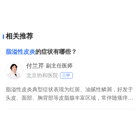
相关推荐
脂溢性皮炎
的症状有哪些？
付兰芹
副主任医师
北京协和医院
三甲
脂溢性皮炎典型症状表现为红斑、油腻性鳞屑，好发于
头皮、面部、胸背部等皮脂腺丰富区域，常伴随瘙痒或
灼热感，症状持续数周或反复发作。 头皮脂溢性皮炎：
头皮出现红斑、油腻性痂皮，伴瘙痒，严重时可继发脱
发，青少年及成年男性因雄激素分泌旺盛更易发病。 面
部脂溢性皮炎：多见于鼻唇沟、眉间、额头，表现为淡