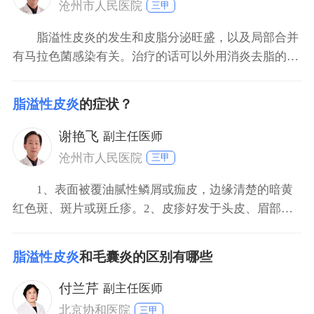
沧州市人民医院
三甲
脂溢性皮炎的发生和皮脂分泌旺盛，以及局部合并
有马拉色菌感染有关。治疗的话可以外用消炎去脂的洗
发水，比如二硫化硒洗剂，或者是2%的酮康唑洗剂，
也可以口服b族维生素对脂溢性皮炎的恢复有好处。局
脂溢性皮炎
的症状？
部有明显的红斑，瘙痒严重的也可以外涂弱效的激素类
的药膏，比如丁酸氢化可的松乳膏，地奈德乳膏等，加
谢艳飞
副主任医师
强抗炎治疗的
沧州市人民医院
三甲
1、表面被覆油腻性鳞屑或痂皮，边缘清楚的暗黄
红色斑、斑片或斑丘疹。2、皮疹好发于头皮、眉部、
眼睑、鼻及两旁、耳后、颈、前胸及上背部肩胛间区、
腋窝、腹股沟、脐窝等皮脂腺分布较丰富部位。3、自
脂溢性皮炎
和毛囊炎的区别有哪些
觉症状为不同程度的瘙痒。4、好发于成年人或新生
儿。
付兰芹
副主任医师
北京协和医院
三甲