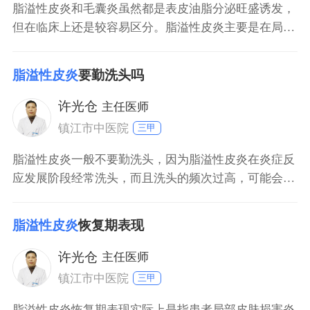
脂溢性皮炎和毛囊炎虽然都是表皮油脂分泌旺盛诱发，
但在临床上还是较容易区分。脂溢性皮炎主要是在局部
油脂分泌旺盛的区域出现红斑，表面覆盖油腻性的鳞
屑。而毛囊炎主要就是单个、独立、散在的丘疹或者丘
脂溢性皮炎
要勤洗头吗
疱疹，所以在临床表现上极易区分，在治疗上面也不尽
相同。
许光仓
主任医师
镇江市中医院
三甲
脂溢性皮炎一般不要勤洗头，因为脂溢性皮炎在炎症反
应发展阶段经常洗头，而且洗头的频次过高，可能会因
为洗头机械性刺激和洗头膏、洗头产品的化学性刺激而
造成炎症加重的现象。因为脂溢性皮炎一旦形成，主要
脂溢性皮炎
恢复期表现
形成炎症性的充血和瘙痒症状，如果洗浴过频，可能会
加重这些炎症反应的发生。
许光仓
主任医师
镇江市中医院
三甲
脂溢性皮炎恢复期表现实际上是指患者局部皮肤损害炎