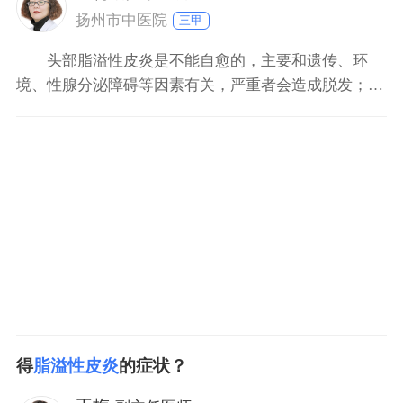
扬州市中医院
三甲
头部脂溢性皮炎是不能自愈的，主要和遗传、环
境、性腺分泌障碍等因素有关，严重者会造成脱发；治
疗方法是抑制皮脂异常分泌，还可外用甲硝唑溶液；日
常生活中多饮水，多吃新鲜的水果蔬菜，保持头部清洁
干燥。
得
脂溢性皮炎
的症状？