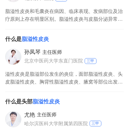
脂溢性皮炎和毛囊炎在病因、临床表现、发病部位及治
疗原则上存在明显区别。脂溢性皮炎与皮脂分泌异常、
马拉色菌感染相关，表现为红斑、油腻性鳞屑；毛囊炎
多由细菌感染引起，以红色丘疹、脓疱为特征。 病因差
什么是
脂溢性皮炎
异：脂溢性皮炎主要与皮脂分泌旺盛、马拉色菌增殖及
皮肤屏障功能受损有关；毛囊炎常因金黄色葡萄球菌等
孙凤琴
主任医师
细菌感染毛囊引发，皮肤清洁不足或摩擦刺激可诱发。
北京中医药大学东直门医院
三甲
溢性皮炎是脂溢部位发生的炎症，面部脂溢性皮炎、头
皮脂溢性皮炎、胸背性脂溢性皮炎、腋窝等部位出发生
皮炎，都称为脂溢性皮炎。脂溢性皮炎主要与内分泌因
素、精神因素有关，如果日常甜食、辣食食用较多，则
什么是头部
脂溢性皮炎
也会导致此类症状加重。如果脂溢性皮炎患者本身患有
慢性免疫障碍性疾病，比如艾滋病，则会导致脂溢性皮
尤艳
主任医师
炎反复出现。
哈尔滨医科大学附属第四医院
三甲