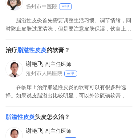
并伴随油腻性鳞
扬州市中医院
三甲
脂溢性皮炎首先需要调整生活习惯、调节情绪，同
时防止皮肤过度清洗，但是要注意皮肤保湿，饮食上宜
清淡。如果选择外用药物，如复方酮康唑洗剂、硫磺洗
剂、甲硝唑凝胶等。还可以经过口服抗组胺药物或B族
治疗
脂溢性皮炎
的软膏？
维生素来治疗。
谢艳飞
副主任医师
沧州市人民医院
三甲
在临床上治疗脂溢性皮炎的软膏可以有很多种选
择。如果说皮脂溢出比较明显，可以外涂硫磺软膏，硫
磺软膏选择浓度可选择5%的浓度，也可选择10%的浓
度，具体根据病人皮肤的耐受能力决定。也可适当的涂
脂溢性皮炎
头皮怎么治？
擦维生素B6乳膏。如果表现有渗出反应，可外涂氧化锌
乳膏，也可根据炎症的反应程度，适当的配合糖皮质激
谢艳飞
副主任医师
素乳膏，如