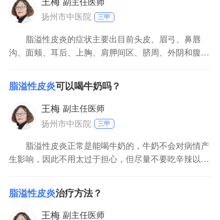
王梅
副主任医师
扬州市中医院
三甲
脂溢性皮炎的症状主要出目前头皮、眉弓、鼻唇
沟、面颊、耳后、上胸、肩胛间区、脐周、外阴和腹股
沟等部位，初期表现为毛囊周围炎症性丘疹，之后随病
情发展可表现为界限比较清楚、略带黄色的暗红色斑
脂溢性皮炎
可以喝牛奶吗？
片，其上覆盖油腻的鳞屑或痂皮，自觉轻度瘙痒，发生
在躯干部的皮损常呈环状，皮损多从头皮开始，逐渐往
王梅
副主任医师
下蔓延，严重者可
扬州市中医院
三甲
脂溢性皮炎正常是能喝牛奶的，牛奶不会对病情产
生影响，因此不用太过于担心，但尽量不要吃辛辣以及
刺激性较高的海鲜以及烧烤类食物，防止诱发病情加
重。诱发该疾病的主要原因可能是不良的饮食习惯所导
脂溢性皮炎
治疗方法？
致，但也不排除是受到微生物感染所导致，还有较大的
几率是免疫功能失调所诱发。会在皮肤表面形成红斑，
王梅
副主任医师