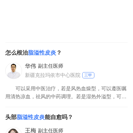
红色斑片、油腻性鳞屑，夏季或皮脂腺分泌旺盛时加重
怎么根治
脂溢性皮炎
？
华伟
副主任医师
新疆克拉玛依市中心医院
三甲
可以采用中医治疗，若是风热血燥型，可以遵医嘱
用清热凉血，祛风的中药调理。若是湿热外溢型，可以
用清热利湿的方法调理。做好预防护理，面部可以用温
水或者少量硫磺香皂洗面，去除面部的油渍，保持皮肤
头部
脂溢性皮炎
能自愈吗？
清洁和卫生。注意饮食，少吃动物脂肪或者碳水化合物
的食物，防止喝酒和吸烟，不利于疾病的恢复。
王梅
副主任医师