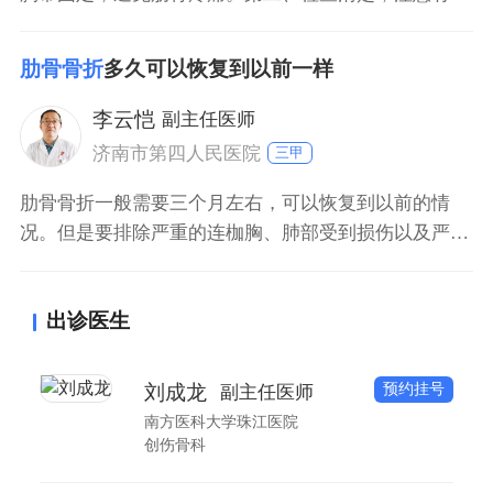
有多根肋骨骨折或者气胸血胸情况。严重者可能需要进
行闭式引流。第三、应用促进骨折食物和药物进行治
肋骨骨折
多久可以恢复到以前一样
疗。同时，需要进行一定镇痛，减轻局部疼痛。第四、
进行一定咳嗽和具有力量训练，避免因为长时间不敢咳
李云恺
副主任医师
嗽疼痛造成肺部感染。第四、如果骨折情况比较严重，
济南市第四人民医院
三甲
则需要
肋骨骨折一般需要三个月左右，可以恢复到以前的情
况。但是要排除严重的连枷胸、肺部受到损伤以及严重
的粉碎性肋骨骨折伴有感染的情况，这些情况很难完全
恢复，有可能会产生粘连、感染或者肋骨错位。一般不
出诊医生
严重的肋骨骨折在十周左右可以愈合，然后还需锻炼两
到四周。
预约挂号
刘成龙
副主任医师
南方医科大学珠江医院
创伤骨科