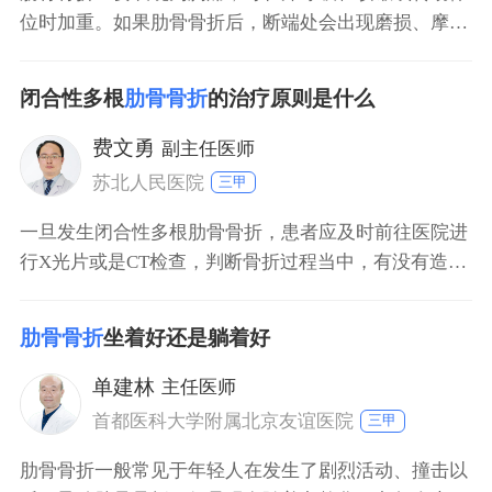
位时加重。如果肋骨骨折后，断端处会出现磨损、摩
擦，患者也可感受到胸部出现骨头摩擦的声音。此外，
肋骨骨折也可能会伴有胸部畸形，比如凹陷或凸起等。
闭合性多根
肋骨骨折
的治疗原则是什么
一旦出现以上症状，患者应及时前往医院就诊。
费文勇
副主任医师
苏北人民医院
三甲
一旦发生闭合性多根肋骨骨折，患者应及时前往医院进
行X光片或是CT检查，判断骨折过程当中，有没有造成
肺部损伤，甚至血管断裂。如果排除以上情况，可以给
予患者保守治疗，通过外固定、胸骨带固定，减轻患者
肋骨骨折
坐着好还是躺着好
疼痛。如果已经发生肺部感染，则需要进行抗生素治
疗，控制或减少炎症发展，可以有效缓解症状。当骨折
单建林
主任医师
后出现胸廓塌陷情况，则需要进行手术治疗，让胸廓恢
首都医科大学附属北京友谊医院
三甲
复高
肋骨骨折一般常见于年轻人在发生了剧烈活动、撞击以