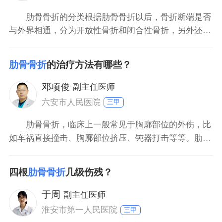
肋骨骨折的分类根据肋骨骨折以后，骨折断端是否
与外界相通，分为开放性骨折和闭合性骨折，另外还可
以根据肋骨骨折以后的稳定程度分为稳定性骨折和不稳
定性骨折。肋骨骨折主要是由于胸廓遭受到直接暴力或
肋骨骨折
的治疗方法有哪些？
者是间接暴力作用引起，临床可以表现为外伤以后胸廓
出现肿胀疼痛，活动受限，咳嗽深呼吸，可以使疼痛症
邓项俊
副主任医师
状加重，肋骨
六安市人民医院
三甲
肋骨骨折，临床上一般常见于胸廓部位的外伤，比
如车祸直接撞击、胸廓部位挤压、钝器打击等等。肋骨
骨折，临床上一般根据骨折的严重程度，可以采取保守
治疗或者骨折切开复位内固定手术治疗。对于肋骨骨折
四根
肋骨骨折
几级伤残？
没有明显移位或者有轻度移位的，没有肺部并发症的，
一般可以考虑进行外固定治疗。比如使用肋骨固定带固
于周
副主任医师
定，口服消炎
淮安市第一人民医院
三甲