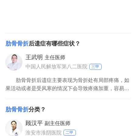
肋骨骨折
后遗症有哪些症状？
王武明
主任医师
中国人民解放军第八二医院
三甲
肋骨骨折后遗症主要表现为骨折处有局部疼痛，如
果活动或者是受风寒的情况下会导致疼痛加重，容易导
致出现有局部肌肉萎缩，或者是有活动受限。骨折后要
根据具体骨折情况来采取合理治疗方法。治疗期间要注
肋骨骨折
分类？
意做好局部护理，避免出现有异常感染影响骨折的恢
复。同时还是在恢复期的时候要适当的进行康复训练，
顾汉平
副主任医师
但是不可以进行
淮安市淮阴医院
二甲