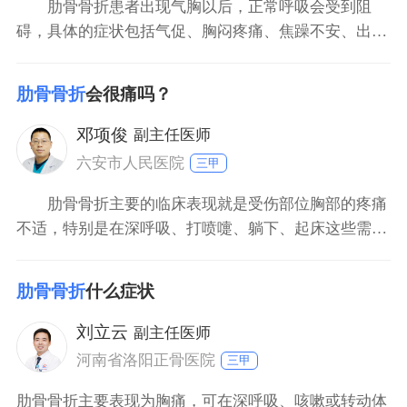
肋骨骨折患者出现气胸以后，正常呼吸会受到阻
碍，具体的症状包括气促、胸闷疼痛、焦躁不安、出汗
异常等等，严重的时候还会引起呼吸衰竭，影响到患者
的生命安全。因此患者需要及时根据病情的严重程度选
肋骨骨折
会很痛吗？
择治疗方法。如果气胸量较少，就可以选择保守治疗。
如果气胸量较多，就需要进行胸腔闭式引流，尽早排出
邓项俊
副主任医师
多余的气体。在
六安市人民医院
三甲
肋骨骨折主要的临床表现就是受伤部位胸部的疼痛
不适，特别是在深呼吸、打喷嚏、躺下、起床这些需要
胸部活动的运动的时候。肋骨骨折的疼痛和骨折的部
位、骨折的数量以及病人的耐受能力是有关系的。如果
肋骨骨折
什么症状
断的肋骨比较多，那病人肯定就会越痛，因为呼吸的时
候肋骨的错位会更明显，因此会更痛。而位于后面的肋
刘立云
副主任医师
骨骨折疼痛就比
河南省洛阳正骨医院
三甲
肋骨骨折主要表现为胸痛，可在深呼吸、咳嗽或转动体