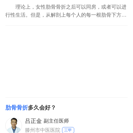
理论上，女性肋骨骨折之后可以同房，或者可以进
行性生活。但是，从解剖上每个人的每一根肋骨下方都
有肋间神经、肋间动脉和肋间静脉走行，所以肋骨骨折
之后，肋骨的断端就会戳到肋间神经，导致患者在活
动、变换体位，例如性生活中进行变换体位的时候，肋
骨的断端就会戳到肋间神经，引起患者出现剧烈的、放
电样的疼痛，而
肋骨骨折
多久会好？
吕正金
副主任医师
滕州市中医医院
三甲