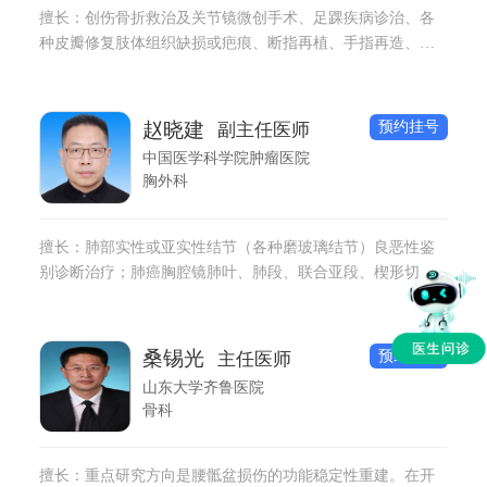
擅长：创伤骨折救治及关节镜微创手术、足踝疾病诊治、各
种皮瓣修复肢体组织缺损或疤痕、断指再植、手指再造、手
功能重建及周围神经损伤修复等。
预约挂号
赵晓建
副主任医师
中国医学科学院肿瘤医院
胸外科
擅长：肺部实性或亚实性结节（各种磨玻璃结节）良恶性鉴
别诊断治疗；肺癌胸腔镜肺叶、肺段、联合亚段、楔形切除
等微创手术；肺结节消融治疗；肺错构瘤等良性肿瘤及肺部
隔离症微创手术；纵膈肿瘤（包括胸腺瘤）诊断手术（经胸
腔或剑突下入路）治疗；食管癌及食管良性肿瘤（食管平滑
预约挂号
桑锡光
主任医师
肌瘤及间质瘤）胸腔镜微创治疗；手汗症微创手术；胸部外
山东大学齐鲁医院
伤（多根多处肋骨骨折、血气胸、连枷胸）创伤急救及重症
骨科
患者救治；气管及食管异物；肺部及食管手术后并发症处
理。
擅长：重点研究方向是腰骶盆损伤的功能稳定性重建。在开