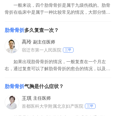
一般来说，四个肋骨骨折是属于九级伤残的。肋骨
骨折在临床中是属于一种比较常见的情况，大部分情况
是由于外伤的撞击或者碰撞所引起的。如果有肋骨骨折
的情况，需要前往正规的医院去进行完善的CT检查以此
肋骨骨折
多久复查一次？
来明确损伤的具体程度。如果肋骨骨折的损伤比较严
重，甚至引起了肺脏的损伤的话一般需要积极的进行手
高玲
副主任医师
术治疗。在大
宿迁市第一人民医院
三甲
如果出现肋骨骨折的情况，一般复查在一个月左
右，通过复查可以了解肋骨骨折的愈合的情况，以及是
否出现其他的并发症。肋骨骨折多数是由于外伤所引
起，而一旦出现肋骨骨折，要及时的前往医院，通过各
肋骨骨折
气胸是什么症状？
种辅助检查，比如胸部的X线，胸部的ct来明确肋骨骨
折的严重程度以及骨折的根数。如果是单根的肋骨骨
王琪
主任医师
折，可以通过静养
首都医科大学附属北京妇产医院
三甲