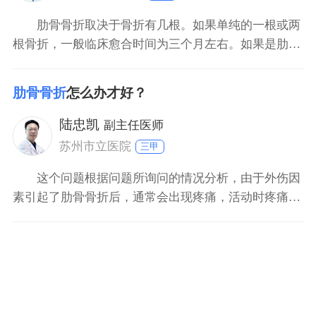
肋骨骨折取决于骨折有几根。如果单纯的一根或两
根骨折，一般临床愈合时间为三个月左右。如果是肋骨
多发骨折，愈合时间相对来说较长，一般大概需要半年
以上的时间才会愈合。如果同时合并肺挫伤或者胸膜损
肋骨骨折
怎么办才好？
伤时，则需要更长的时间。单纯的肋骨骨折可以采用胸
带外固定。如果为肋骨多发性骨折的情况下，需要手术
陆忠凯
副主任医师
治疗。因为多
苏州市立医院
三甲
这个问题根据问题所询问的情况分析，由于外伤因
素引起了肋骨骨折后，通常会出现疼痛，活动时疼痛加
重，甚至会出现胸闷、气闭症等比较严重的症状，建议
需要及时的前往正规医院的胸外科就诊、咨询，通过专
科医生的体格检查、完善胸部x片检查来明确了不骨折
的诊断，以及判断具体的病情程度。外伤引起肋骨骨骨
折后，首先都