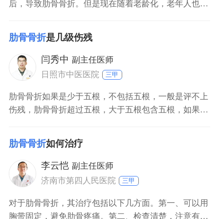
后，导致肋骨骨折。但是现在随着老龄化，老年人也经
常出现肋骨的骨折。因为老年人肋骨的骨质疏松和肋骨
骨质变得比较脆弱，稍微受到外力，甚至咳嗽或者打喷
肋骨骨折
是几级伤残
嚏以后也会出现肋骨骨折。肋骨骨折一般采取保守治
疗，除非是错位比较大的，引起了肺的损伤、胸膜损伤
闫秀中
副主任医师
或者血气胸，可能需要手术治疗。
日照市中医医院
三甲
肋骨骨折如果是少于五根，不包括五根，一般是评不上
伤残，肋骨骨折超过五根，大于五根包含五根，如果合
并肺部损伤，一般在评残时候是十级伤残，如果是再多
的话也可能会评为九级伤残，这个评残需要根据病人的
肋骨骨折
如何治疗
具体情况去评具体伤残等级。
李云恺
副主任医师
济南市第四人民医院
三甲
对于肋骨骨折，其治疗包括以下几方面。第一、可以用
胸带固定，避免肋骨疼痛。第二、检查清楚，注意有没