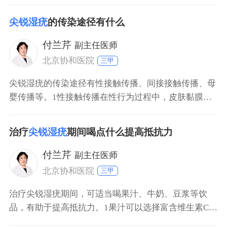
状或鸡冠状赘生物，可伴有瘙痒、疼痛或烧灼感。诊断
主要依靠临床症状、病史和体格检查，有时需要进行实
尖锐湿疣
的传染途径有什么
验室检查。治疗方法包括外用药物、物理治疗和手术治
疗等，治疗期间应避免性行为，注意疣体护理，定期复
付兰芹
副主任医师
查。 1
北京协和医院
三甲
尖锐湿疣的传染途径有性接触传播、间接接触传播、母
婴传播等。1性接触传播在性行为过程中，皮肤黏膜的
微小破损处易接触人乳头瘤病毒（HPV），病毒借此侵
入人体并繁殖，导致感染。多个性伴侣、无保护性行为
治疗
尖锐湿疣
期间喝点什么提高抵抗力
等会增加感染风险。2间接接触传播接触被HPV污染的
物品也可能感染，比如使用公共浴巾、毛巾，在卫生条
付兰芹
副主任医师
件差
北京协和医院
三甲
治疗尖锐湿疣期间，可适当喝果汁、牛奶、豆浆等饮
品，有助于提高抵抗力。1果汁可以选择富含维生素C的
水果榨汁。比如橙子、柠檬、猕猴桃等水果，它们维生