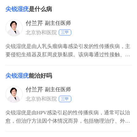
素C含量高，能促进免疫细胞生成，增强免疫力。2牛奶
尖锐湿疣
是什么病
牛奶富含优质蛋白质、钙以及多种维生素，是身体修复
和维持正常生理功能的重要营养来源。蛋白质是免疫系
付兰芹
副主任医师
统的重
北京协和医院
三甲
尖锐湿疣是由人乳头瘤病毒感染引发的性传播疾病，主
要侵犯生殖器及肛周皮肤黏膜。该病毒通过性接触、母
婴传播或间接接触传播，潜伏期通常为18个月。感染
后，患者外生殖器、肛门周围或宫颈等部位会出现单个
尖锐湿疣
能治好吗
或多个淡红色小丘疹，逐渐增大为菜花状、鸡冠状的疣
体，表面粗糙易出血，可能伴随瘙痒、灼痛或性交不
付兰芹
副主任医师
适。虽然多数
北京协和医院
三甲
尖锐湿疣是由HPV感染引起的性传播疾病，通常可以治
愈，但治疗方法因个体情况而异，包括物理治疗、外用
药物、免疫调节剂和手术治疗等，治疗期间需注意个人