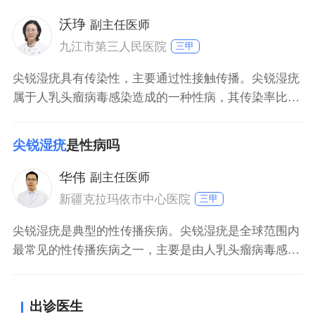
疗。部分病情严重的患者，考虑手术切除治疗。
沃琤
副主任医师
九江市第三人民医院
三甲
尖锐湿疣具有传染性，主要通过性接触传播。尖锐湿疣
属于人乳头瘤病毒感染造成的一种性病，其传染率比较
高。若平时有多个性伴侣或者存在不洁性行为等情况，
则易造成尖锐湿疣感染，主要表现为生殖器部位出现赘
尖锐湿疣
是性病吗
生物，可呈菜花状或者乳头状表现。
华伟
副主任医师
新疆克拉玛依市中心医院
三甲
尖锐湿疣是典型的性传播疾病。尖锐湿疣是全球范围内
最常见的性传播疾病之一，主要是由人乳头瘤病毒感染
所导致，常发生在人体外生殖器及肛门等部位，通过性
行为传染，好发人群是性活跃的中青年，潜伏期一般为
出诊医生
一到八个月，平均为三个月。