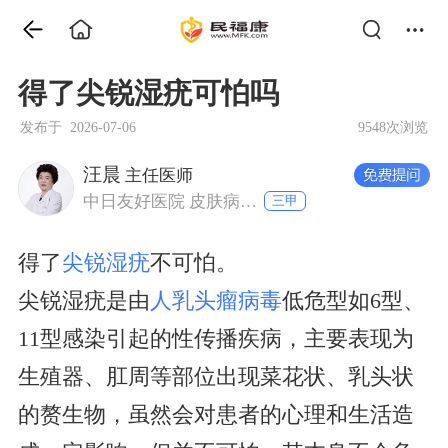
得了尖锐湿疣可怕吗
发布于 2026-07-06
9548次浏览
汪晨
主任医师
中日友好医院 皮肤病与性病科
三甲
得了
尖锐湿疣
不可怕。
尖锐湿疣是由
人乳头瘤病毒
低危型如6型、
11型感染引起的性传播疾病，主要表现为
生殖器、肛周等部位出现菜花状、乳头状
的赘生物，虽然会对患者的心理和生活造