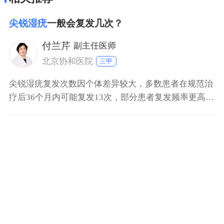
尖锐湿疣
一般会复发几次？
付兰芹
副主任医师
北京协和医院
三甲
尖锐湿疣复发次数因个体差异较大，多数患者在规范治
疗后36个月内可能复发13次，部分患者复发频率更高或
更低。 初次治疗后复发情况：规范治疗后，约30%50%
患者在3个月内出现首次复发，6个月内复发率可达
60%70%，后续复发风险逐渐降低。 治疗不规范患者：
未彻底清除亚临床感染或潜伏病毒的患者，