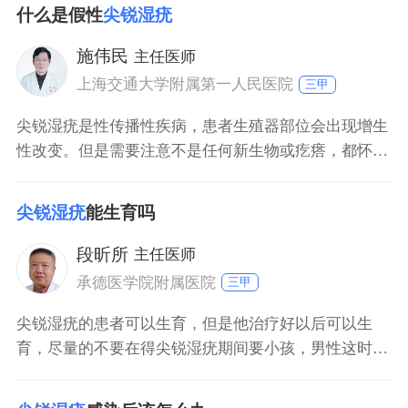
卫生和避免性行为，定期复查。 尖锐湿疣的治疗方法包
什么是假性
尖锐湿疣
括以下几种： 1物理治疗：如冷冻疗法、激光治疗、电
灼治疗等，通过破坏疣体来达到治疗目的。 2外用药物
施伟民
主任医师
上海交通大学附属第一人民医院
三甲
尖锐湿疣是性传播性疾病，患者生殖器部位会出现增生
性改变。但是需要注意不是任何新生物或疙瘩，都怀疑
是尖锐湿疣。男性冠状沟珍珠疹，表现为冠状沟细小、
密集的鱼子状小丘疹，女性小阴唇内侧绒毛样增生，都
尖锐湿疣
能生育吗
不是尖锐湿疣，需要进行鉴别区分。因此，建议患者发
现生殖器部位增生性改变时，要及时到正规医院咨询。
段昕所
主任医师
承德医学院附属医院
三甲
尖锐湿疣的患者可以生育，但是他治疗好以后可以生
育，尽量的不要在得尖锐湿疣期间要小孩，男性这时候
不要坚持要小孩。如果正得着尖锐湿疣，最好这时候不
要，女性不要怀孕，男性也等把尖锐湿疣治愈以后，再