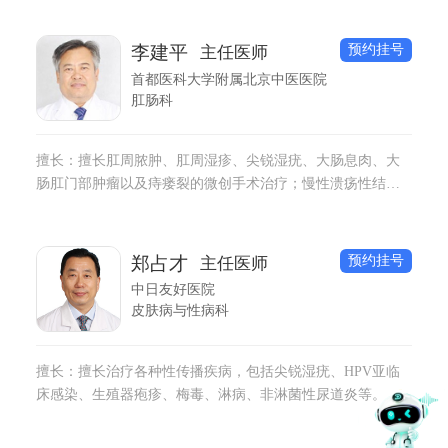
预约挂号
李建平
主任医师
首都医科大学附属北京中医医院
肛肠科
擅长：擅长肛周脓肿、肛周湿疹、尖锐湿疣、大肠息肉、大
肠肛门部肿瘤以及痔瘘裂的微创手术治疗；慢性溃疡性结
炎、克隆氏病、肠易激综合征、便秘及大肠肛门部肿瘤的中
西医结合治疗。
预约挂号
郑占才
主任医师
中日友好医院
皮肤病与性病科
擅长：擅长治疗各种性传播疾病，包括尖锐湿疣、HPV亚临
床感染、生殖器疱疹、梅毒、淋病、非淋菌性尿道炎等。采
取药物、物理治疗、光动力治疗等方法，针对尖锐湿疣患者
的不同病情进行个性化治疗，疗效高,复发率低,深受患者欢