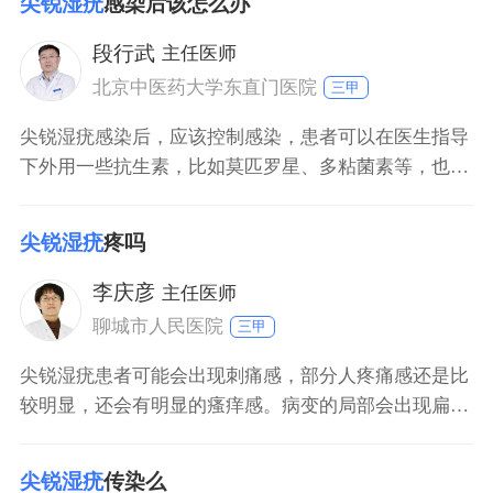
尖锐湿疣
感染后该怎么办
去要小孩。因为这时候就是说男性有尖锐湿疣，很容易
把这个病毒传染给爱人，爱人得了尖锐湿疣，这时候如
段行武
主任医师
果再怀孕的话，在生产的时候容易把病毒传染给新生
北京中医药大学东直门医院
三甲
儿，新生
尖锐湿疣感染后，应该控制感染，患者可以在医生指导
下外用一些抗生素，比如莫匹罗星、多粘菌素等，也可
以用中药给患处清洗。如果感染情况比较严重，分泌比
较多，可以用中药马齿苋、千里光外洗，也有助于控制
尖锐湿疣
疼吗
感染。日常生活中，患者也要加强护理，保持皮损干燥
和清洁，清洁后可以让皮损自然风干。
李庆彦
主任医师
聊城市人民医院
三甲
尖锐湿疣患者可能会出现刺痛感，部分人疼痛感还是比
较明显，还会有明显的瘙痒感。病变的局部会出现扁平
状、菜花状和乳头状赘生物。可以使用咪喹莫特乳膏治
疗，也可以进行冷冻、激光、电灼、利普刀等物理治
尖锐湿疣
传染么