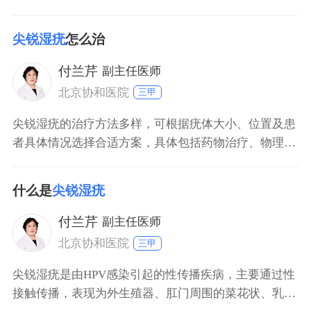
行为不洁性行为是女性感染尖锐湿疣的主要原因。与感
染人乳头瘤病毒（HPV）的伴侣发生无保护性行为时，
尖锐湿疣
怎么治
病毒可通过皮肤或黏膜的微小破损进入人体，导致生殖
器或肛门周围出现疣状赘生物。多个性伴侣或过早开始
付兰芹
副主任医师
性生活会显著增加感染风险，因性接触时生殖器摩擦易
北京协和医院
三甲
造
尖锐湿疣的治疗方法多样，可根据疣体大小、位置及患
者具体情况选择合适方案，具体包括药物治疗、物理治
疗、手术治疗等。1药物治疗常用药物包括咪喹莫特乳
膏、鬼臼毒素酊等，通过抑制病毒复制或促进疣体脱落
什么是
尖锐湿疣
发挥作用，适用于数量较少、体积较小的疣体。需遵医
嘱规范用药，避免自行增减剂量或停药。2物理治疗包
付兰芹
副主任医师
括冷冻治
北京协和医院
三甲
尖锐湿疣是由HPV感染引起的性传播疾病，主要通过性
接触传播，表现为外生殖器、肛门周围的菜花状、乳头