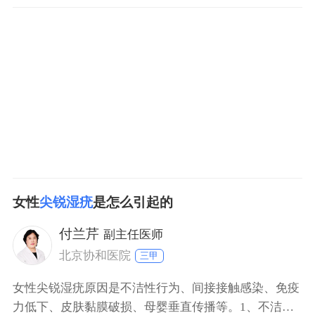
较少的情况。常用药物包括咪喹莫特乳膏、鬼臼毒素酊
等，通过抑制病毒复制或促进疣体脱落发挥作用，需严
格遵医嘱使用，避免自行用药。2物理治疗包括激光治
疗、冷冻治疗等。激光治疗利用高能量激光束气化疣
体，冷冻治疗
女性
尖锐湿疣
是怎么引起的
付兰芹
副主任医师
北京协和医院
三甲
女性尖锐湿疣原因是不洁性行为、间接接触感染、免疫
力低下、皮肤黏膜破损、母婴垂直传播等。1、不洁性