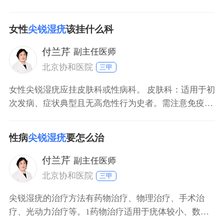
女性
尖锐湿疣
该挂什么科
付兰芹
副主任医师
北京协和医院
三甲
女性尖锐湿疣应挂皮肤科或性病科。 皮肤科：适用于初
次发病、症状典型且无高危性行为史者。需注意免疫功
能正常的患者，尖锐湿疣多表现为生殖器及肛周的菜花
状、乳头状赘生物，皮肤科医生可通过肉眼观察初步诊
性病
尖锐湿疣
要怎么治
断。 性病科：适用于有高危性行为史、性伴侣同时患病
或伴随其他性传播疾病风险者。性病科对性传播疾病的
付兰芹
副主任医师
诊疗流程
北京协和医院
三甲
尖锐湿疣的治疗方法有药物治疗、物理治疗、手术治
疗、光动力治疗等。1药物治疗适用于疣体较小、数量