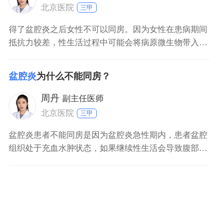
北京医院
三甲
得了盆腔炎之后女性不可以同房。因为女性在患病期间
抵抗力较差，性生活过程中可能会将病原微生物带入阴
道以及宫腔内，导致疾病加重；其次，盆腔炎患者性生
活时也会导致女性盆腔过度充血，进而导致肛门坠胀
盆腔炎
为什么不能同房？
感、腹部疼痛、腰骶部酸痛等症状加重。此外，女性在
患病期间同房也会导致性伴侣患病。建议患者在盆腔炎
周丹
副主任医师
已经完全治愈的
北京医院
三甲
盆腔炎患者不能同房是因为盆腔炎急性期内，患者盆腔
组织处于充血水肿状态，如果继续性生活会导致腹部疼
痛、腰骶部酸痛、分泌物增多等症状加重；其次，盆腔
炎患者在性生活时也会导致性伴侣感染病原微生物，导
致他人患病。此外，新的病原体也会在性生活过程中从
阴道进入宫腔，从而导致病情加重。在生活中，盆腔炎
患者需要多注