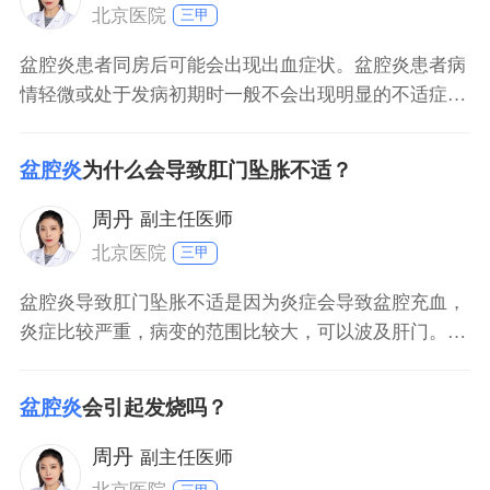
甾体抗炎药
北京医院
三甲
盆腔炎患者同房后可能会出现出血症状。盆腔炎患者病
情轻微或处于发病初期时一般不会出现明显的不适症
状，此时患者同房不会出现阴道异常出血。但是若患者
不予治疗，导致病情持续进展，则会出现下腹痛、发
盆腔炎
为什么会导致肛门坠胀不适？
热、阴道分泌物增多、同房出血、寒战、食欲下降等不
适症状。但同房出血还考虑是其他疾病引起，如宫颈
周丹
副主任医师
炎。出现不适症状后
北京医院
三甲
盆腔炎导致肛门坠胀不适是因为炎症会导致盆腔充血，
炎症比较严重，病变的范围比较大，可以波及肝门。如
果有腹胀腹泻、大便急迫但是不能排干净的症状，可以
考虑有盆腔脓肿。部分初期盆腔炎患者平时症状不明
盆腔炎
会引起发烧吗？
显，过性生活或者过度劳累可能导致盆腔充血加重，引
起肛门坠胀不适。有肛门坠胀不适要明确有无脓肿形
周丹
副主任医师
成，如果脓肿增大