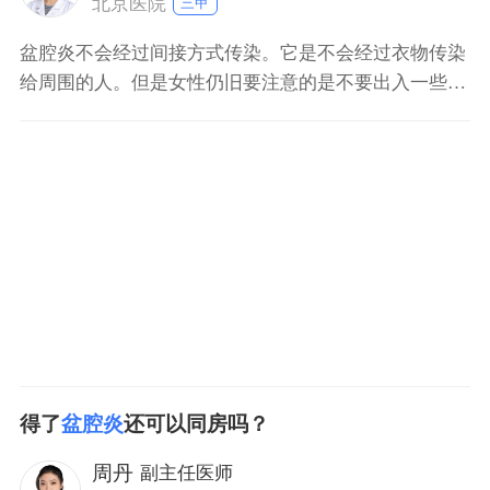
北京医院
三甲
盆腔炎不会经过间接方式传染。它是不会经过衣物传染
给周围的人。但是女性仍旧要注意的是不要出入一些公
共浴室、泳池这样的地方，防止感染到其他的细菌，造
成其他的炎症。盆腔炎不属于性传播疾病，因此不会经
过性交直接传染。但治疗期间阴道用药的病人禁止同
房。急性盆腔炎治疗期间也应禁止同房。虽然盆腔炎不
会传染，但是有
得了
盆腔炎
还可以同房吗？
周丹
副主任医师