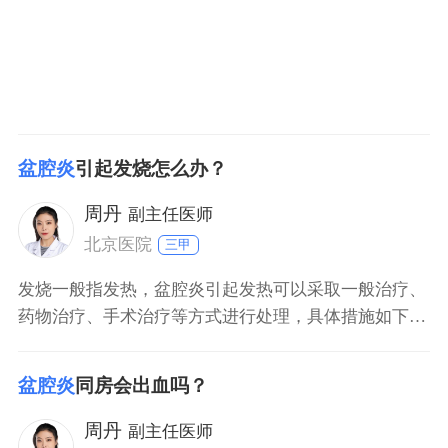
盆腔炎
引起发烧怎么办？
周丹
副主任医师
北京医院
三甲
发烧一般指发热，盆腔炎引起发热可以采取一般治疗、
药物治疗、手术治疗等方式进行处理，具体措施如下：
盆腔炎出现发热，多数提示感染严重，届时首先需要采
取温水擦浴、局部冰敷，进行物理降温，饮食上需要给
盆腔炎
同房会出血吗？
予其高营养、高蛋白食物的摄入。对于发热明显者，还
可在医生指导下应用布洛芬颗粒、对乙酰氨基酚片等非
周丹
副主任医师