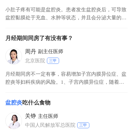
小肚子疼有可能是盆腔炎。患者发生盆腔炎后，可导致
盆腔黏膜处于充血、水肿等状态，并且会分泌大量的炎
症 因子，对周围组织产生刺激，从而引起小肚子疼症
状。但是其他因素也可引起小肚子疼，比如腹部受凉、
月经期间同房了有没有事？
宫颈炎、子宫内膜炎、子宫肌瘤、宫颈癌等。因此，不
能单纯依据小肚子疼这一症状来判断盆腔炎。建议患者
周丹
副主任医师
去医院进行相
北京医院
三甲
月经期同房不一定有事，容易增加子宫内膜异位症、盆
腔炎等妇科疾病的风险。1、子宫内膜异位症，随着卵
巢周期性变化，子宫内膜周期性脱落，可以形成月经，
如果在月经期同房容易导致脱落的子宫内膜，经血逆流
盆腔炎
吃什么食物
至盆腔，种植在盆腔腹膜上，引起病灶产生，逐渐形成
子宫内膜异位症，从而导致痛经、性交痛甚至增加不孕
关铮
主任医师
的风险。2、
中国人民解放军总医院
三甲