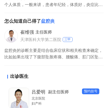
个人体质，一般来讲，患者年纪轻，体质好，炎症比较
轻的情况下，两到三个月可以治愈。如果体质差，炎症
比较重的情况下，特别是形成盆腔囊肿时，需要坚持用
怎么知道自己得了
盆腔炎
药至半年左右才能痊愈。得了慢性盆腔炎以后，一定要
到正规医院进行检查，及早的进行治疗。
崔维强
主任医师
天津医科大学第二医院
三甲
盆腔炎的诊断主要是结合临床症状和相关检查来确定，
比如如果出现了下腹部坠胀疼痛、腰酸痛、肛门区坠痛
症状，特别是劳累和性生活后不适感加重，就说明患有
盆腔炎几率很大，可以结合彩超和妇科查体检查明确。
出诊医生
盆腔炎一般建议服用活血化瘀、清热中药来调理，也可
以配合中药灌肠等治疗。
预约挂号
吕爱明
副主任医师
北京医院
妇产科