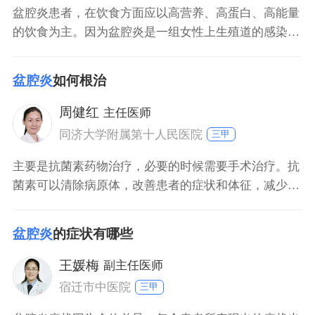
盆腔炎患者，在饮食方面应以高营养、高蛋白、高能量
的饮食为主。因为盆腔炎是一组女性上生殖道的感染性
疾病，患者出现炎症时，是一种消耗的体质状态，可能
会有发烧、腹痛等症状，这时食欲可能会降低，消化功
盆腔炎
如何根治
能会受到影响。所以，患者应该选择高营养、高蛋白、
易消化的食物，可以保证能够获取足够的能量以及营
周健红
主任医师
养，也可以在一定程度上来增强体力以及抗菌能力。
同济大学附属第十人民医院
三甲
主要是抗菌素药物治疗，必要的时候需要手术治疗。抗
菌素可以清除病原体，改善患者的症状和体征，减少后
遗症。经过恰当的抗菌素治疗，绝大多数盆腔炎患者可
以彻底治愈。如果能够选择感染部位的分泌物做培养加
盆腔炎
的症状有哪些
药敏，然后根据药敏试验来选择抗菌素会比较合理。但
是这些大多都要在实验结果给到以后我们才能给予患者
王媛梅
副主任医师
治疗，而盆腔炎一旦确诊以后在48小时内给它治疗，患
宿迁市中医院
三甲
者