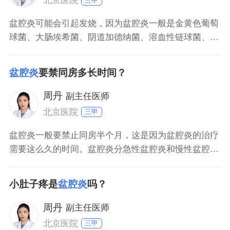
北京医院
三甲
盆腔炎可能会引起发烧，因为盆腔炎一般是金黄色葡萄
球菌、大肠埃希菌、阴道加德纳菌、溶血性链球菌、沙
眼衣原体，或者淋病奈瑟菌等病原体感染引起，所以患
者可能会出现轻重程度不一的发烧症状。患者还可能会
盆腔炎
要禁同房多长时间？
出现下腹部疼痛、阴道分泌物增多、异常阴道出血、头
痛，以及食欲不振等症状。如果处于月经期时盆腔炎发
周丹
副主任医师
作，还可能会
北京医院
三甲
盆腔炎一般要禁止同房半个月，这是因为盆腔炎的治疗
需要这么久的时间。盆腔炎分急性盆腔炎和慢性盆腔
炎。急性盆腔炎往往表现为小肚子的疼痛、腰酸、肛门
的坠胀以及发烧、全身无力、阴道流分泌物，这样的分
小肚子疼是
盆腔炎
吗？
泌物往往有恶臭味。这样的女性最好到医院给予挂水治
疗，需要用大量的抗生素，而且要足量足疗程的使用，
周丹
副主任医师
这个时间往往要
北京医院
三甲