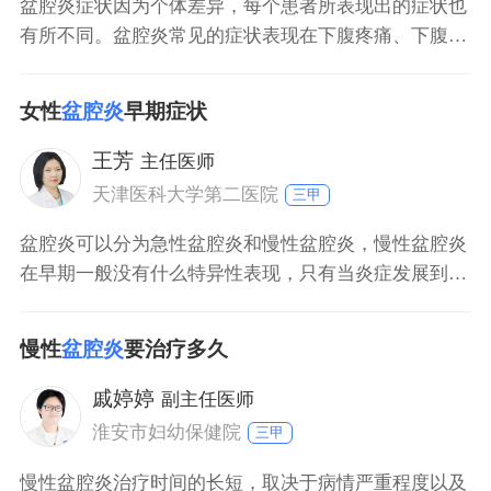
盆腔炎症状因为个体差异，每个患者所表现出的症状也
有所不同。盆腔炎常见的症状表现在下腹疼痛、下腹酸
胀不适、腰痛、盆腔坠胀等，患者还会出现分泌物增加
的症状，随着病情逐渐加重，部分患者会出现低烧。病
女性
盆腔炎
早期症状
情加重诱发腹膜炎等并发症的患者，则会出现腹痛、腹
胀、恶心、呕吐、腹泻等症状。
王芳
主任医师
天津医科大学第二医院
三甲
盆腔炎可以分为急性盆腔炎和慢性盆腔炎，慢性盆腔炎
在早期一般没有什么特异性表现，只有当炎症发展到一
定程度时才会出现腹痛、下坠、白带增多等症状。而急
性盆腔炎在早期可能会出现体温增高、疲惫、乏力、食
慢性
盆腔炎
要治疗多久
欲不佳、白带增多、有异味、下腹部轻微坠痛等表现。
戚婷婷
副主任医师
淮安市妇幼保健院
三甲
慢性盆腔炎治疗时间的长短，取决于病情严重程度以及