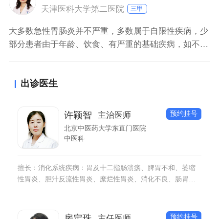
天津医科大学第二医院
三甲
大多数急性胃肠炎并不严重，多数属于自限性疾病，少
部分患者由于年龄、饮食、有严重的基础疾病，如不及
时治疗，急性胃肠炎也会引起严重的并发症，如感染性
休克、脱水、电解质和酸碱平衡紊乱等，可以诱发急性
出诊医生
心脑血管意外。因此，对于儿童或高龄老人、基础疾病
较多的病人，有急性胃肠炎，需要及时就医。
预约挂号
许颖智
主治医师
北京中医药大学东直门医院
中医科
擅长：消化系统疾病：胃及十二指肠溃疡、脾胃不和、萎缩
性胃炎、胆汁反流性胃炎、糜烂性胃炎、消化不良、肠胃
炎、贲门炎、幽门螺旋杆菌等胃肠系统疾病;
预约挂号
房定珠
主任医师