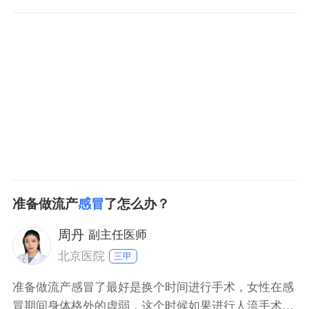
冒，这种情况病毒有可能会造成未来培胎发育不良或者
流产，需要化验优生4项。如果优生四项是阴性，可以
继续备孕怀孕。如果表现出活动性的病毒感染，需要完
全恢复正常以后再怀孕。平时要营养丰富，增加身体的
抵抗力，预防病
准备做流产
感冒
了怎么办？
周丹
副主任医师
北京医院
三甲
准备做流产感冒了最好是换个时间进行手术，女性在感
冒期间身体格外的虚弱，这个时候如果进行人流手术则