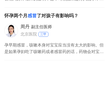
不利于手术的恢复，可能会造成其他并发症，不利于病
情的恢复，因此等到病情恢复之后再去进行手术。在感
怀孕两个月
感冒
了对孩子有影响吗？
冒期间要多喝热水，在医生指导下配合一些感冒药来帮
助恢复，同时要注意，人流手术具有很大的伤害性，为
周丹
副主任医师
了防止怀孕最
北京医院
三甲
孕早期感冒，咳嗽本身对宝宝应当没有太大的影响。但
是如果孕妇吃了咳嗽药或者感冒药的话，药物会对宝宝
有影响。因此，尽量少吃药物或者不吃药，以确保宝宝
健康成长。此外，如果孕妇感冒发生在心脏系统发育的
时期，病毒感染可能会影响宝宝心血管系统的发育，应
当关注一下。