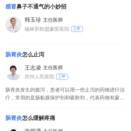
水，避免因为腹泻而发生脱水。对于成人来说，饮食方
感冒
鼻子不通气的小妙招
面不加以限制，谷类、肉类、酸奶、水果、蔬菜等都可
以食用，但避免食用粗纤维蔬菜，比如韭菜、芹菜等。
韩玉珍
主任医师
锡林郭勒盟蒙医医院
三甲
肠胃炎
怎么止泻
王志凌
主任医师
郑州人民医院
三甲
肠胃炎发生的腹泻，患者可以用一些止泻的药物进行治
疗，常用的是肠黏膜保护剂和吸附剂，代表药物有蒙脱
石散和肠炎宁等。患者还可以用一些益生菌类的药物调
节肠道中的菌群，减少肠道中的有害菌，增加有益菌就
肠胃炎
怎么缓解疼痛
可以有效减轻患者的腹泻。如果腹泻较为严重，出现电
解质紊乱等情况，则就应配合一些减少水和电解质分泌