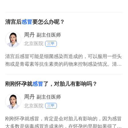
清宫后
感冒
要怎么办呢？
周丹
副主任医师
北京医院
三甲
清宫后感冒可能是细菌感染而造成的，可以服用一些头
孢或是青霉素等抗生素类的药物来控制感染情况。清宫
后病人的抵抗力比较弱，容易遭受病毒的感染，病毒感
染而造成的感冒现象，可以服用阿昔洛韦或是双黄连口
刚刚怀孕就
感冒
了，对胎儿有影响吗？
服液等抗病毒类的药物进行治疗。如果感冒的症状比较
严重，表现出了头痛和发热的现象，可以使用对乙酰氨
周丹
副主任医师
基酚或是布洛
北京医院
三甲
刚刚怀孕就感冒，肯定是会对胎儿有影响的，因为感冒
大多数是病毒感冒造成来的，在怀孕的早期如果得了病