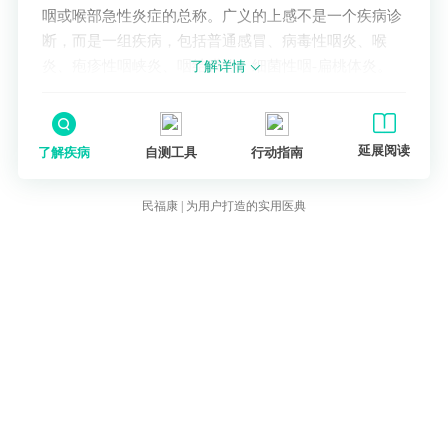
咽或喉部急性炎症的总称。广义的上感不是一个疾病诊
断，而是一组疾病，包括普通感冒、病毒性咽炎、喉
炎、疱疹性咽峡炎、咽结膜热、细菌性咽-扁桃体炎。
了解详情
延展阅读
了解疾病
自测工具
行动指南
民福康 | 为用户打造的实用医典