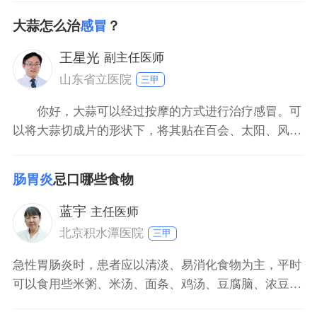
损伤，以及生长发育的影响。所以有条件时在选择用
大蒜怎么治
感冒
？
药，上需要到医院就诊，根据医嘱用药，在家庭护理当
中要适当的多喝点温热水，饮食要清淡。
王星光
副主任医师
山东省立医院
三甲
你好，大蒜可以经过按摩的方式进行治疗感冒。可
以将大蒜切成片的形状下，将其贴在百会、太阳、风
池、合谷等穴位各自按摩5分钟左右，再用清水清洗干
净。也可以采用滴蒜汁的方法，将病人的两个鼻孔各滴
肠胃炎
忌口哪些食物
入1滴蒜汁，维持5分钟左右，此种方法对治疗流感的效
果极好。
蓝宇
主任医师
北京积水潭医院
三甲
急性胃肠炎时，患者应以清淡、易消化食物为主，平时
可以食用些米粥、米汤、面条、鸡汤、豆腐脑、浓豆
浆、鸡蛋羹等食物。同时，急性胃肠炎患者也要多饮