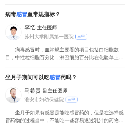
冒并没有这些。2、新型冠状病毒感染，在临床症状
上，主要以发热干咳为主，而感冒主要以呼吸道的症
病毒
感冒
血常规指标？
状，以及鼻部的症状为主。3、新型冠状病毒感染，在
影像学上能够有明确的表现，感冒正常在影像学上属于
李忆
主任医师
正常。
苏州大学附属第一医院
三甲
病毒感冒时，血常规主要看的项目包括白细胞数
目，中性粒细胞百分比，淋巴细胞百分比在化验单上，
英文分别对应WBC，NEUT%，LYM％。一般来说，病
毒性感冒病人的血常规里边，白细胞总数在正常范围
坐月子期间可以吃
感冒
药吗？
内，中性粒细胞百分比下降，而淋巴细胞百分比多数增
高。而细菌性感冒则是白细胞总数升高，中性粒细胞百
马希贵
副主任医师
分比升高，
淮安市妇幼保健院
三甲
坐月子如果有感冒是能吃感冒药的，但是在选择感
冒药物的过程当中，不能吃一些容易透过乳汁的药物，
不然有可能会对新生儿产生不良影响，包括肝肾功能的