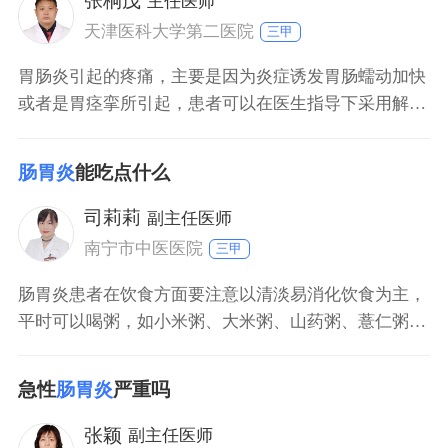
张桐茂
主任医师
药物进行治疗，如消旋卡多曲等。肠胃炎的患者平时应
天津医科大学第二医院
三甲
多注
胃肠炎引起的疼痛，主要是因为炎症诱发胃肠蠕动加快
或者是胃痉挛所引起，患者可以在医生指导下采用解痉
药物来缓解症状。同时，也需要针对病因进行治疗。如
果是因为饮食不节或者吃了腐败变质食物所引起的细菌
肠胃炎
能吃点什么
性胃肠炎，需要选择敏感抗生素来进行消炎治疗。如果
是病毒感染，可以选用一些收敛、止泻等解痉药物来对
司莉莉
副主任医师
症治疗即可。
南宁市中医医院
三甲
肠胃炎患者在饮食方面要注意以清淡易消化饮食为主，
平时可以喝粥，如小米粥、大米粥、山药粥、薏仁粥、
皮蛋瘦肉粥等。另外，患者也可以喝汤，如鸡汤、鸭
汤、排骨汤，在煲汤时里面可以放党参、黄芪、茯苓、
急性
肠胃炎
严重吗
薏仁等健脾利湿养胃的中药；平时也可以适量吃软烂面
条。
张颖
副主任医师