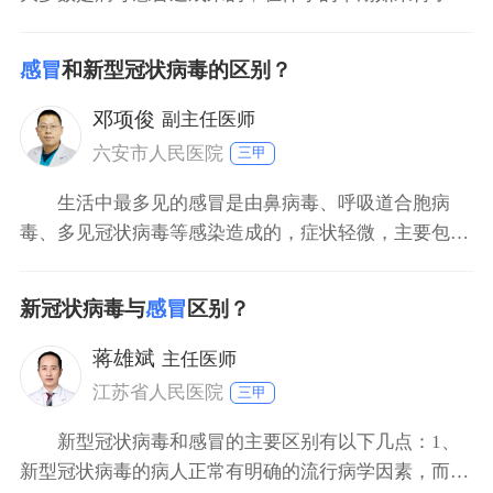
毒性感冒或者是吃了抗病毒的药，有可能会造成胎儿畸
形。因此在怀孕的初期，如果得了感冒需要造成重视，
感冒
和新型冠状病毒的区别？
要到医院产科进行相关检查，明确感冒原因再对症处
理。在整个孕期要按时进行产检。
邓项俊
副主任医师
六安市人民医院
三甲
生活中最多见的感冒是由鼻病毒、呼吸道合胞病
毒、多见冠状病毒等感染造成的，症状轻微，主要包括
流鼻涕、头痛、咳嗽、喉咙痛、发烧等。新型冠状病毒
感染后的典型症状，以发热为主，同时会表现出乏力，
新冠状病毒与
感冒
区别？
干咳，进行性呼吸困难，部分病人症状较轻，无明显发
热，少数病人感染后症状较重，可迅速表现出急性呼吸
蒋雄斌
主任医师
窘迫综合征，感
江苏省人民医院
三甲
新型冠状病毒和感冒的主要区别有以下几点：1、
新型冠状病毒的病人正常有明确的流行病学因素，而感