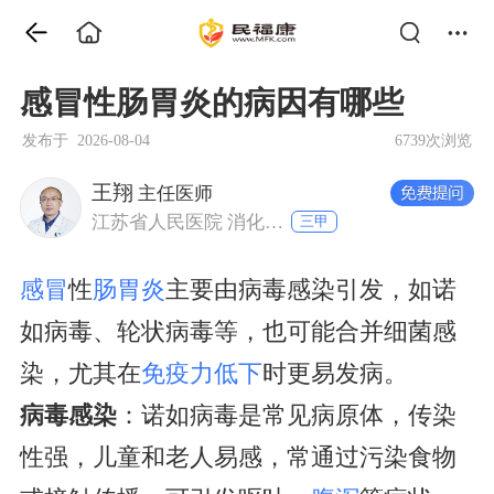
感冒性肠胃炎的病因有哪些
发布于 2026-08-04
6739次浏览
王翔
主任医师
江苏省人民医院 消化内镜科
三甲
感冒
性
肠胃炎
主要由病毒感染引发，如诺
如病毒、轮状病毒等，也可能合并细菌感
染，尤其在
免疫力低下
时更易发病。
病毒感染
：诺如病毒是常见病原体，传染
性强，儿童和老人易感，常通过污染食物