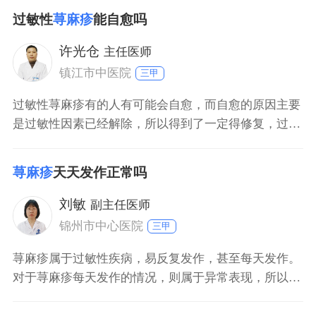
外因素，才可以防治复发。根治后再也不犯不可能，因
过敏性
荨麻疹
能自愈吗
为平时饮食习惯、生活习惯，甚至情绪都会有影响。急
性荨麻疹比较顽固，好坏容易反复，任何疾病都不可能
许光仓
主任医师
去根，再也不犯。因为和自身体质有关，再加上内外因
镇江市中医院
三甲
素，
过敏性荨麻疹有的人有可能会自愈，而自愈的原因主要
是过敏性因素已经解除，所以得到了一定得修复，过敏
性荨麻疹自然会自动消退。也有的人出现过敏性荨麻疹
不容易消退，是因为过敏原持续刺激而导致，如果产生
荨麻疹
天天发作正常吗
荨麻疹通常需要进行抗过敏治疗。
刘敏
副主任医师
锦州市中心医院
三甲
荨麻疹属于过敏性疾病，易反复发作，甚至每天发作。
对于荨麻疹每天发作的情况，则属于异常表现，所以患
者应尽快查明原因，可前往当地正规医院就诊，在医生
指导下做过敏原筛查，查清过敏原后避免再次接触，从