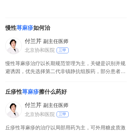
慢性
荨麻疹
如何治
付兰芹
副主任医师
北京协和医院
三甲
慢性荨麻疹治疗以长期规范管理为主，关键是识别并规
避诱因，优先选择第二代非镇静抗组胺药，部分患者需
联合治疗或调整剂量。 一、基础治疗：规避诱因与非药
物干预 慢性荨麻疹常与食物（如海鲜、坚果）、吸入物
丘疹性
荨麻疹
擦什么药好
（花粉、尘螨）、感染（幽门螺杆菌）、物理刺激（压
力、冷热）相关，需通过日记记录发作规律明确诱因并
付兰芹
副主任医师
规避。同时，规律作息、减少酒精摄入、控制体重可降
北京协和医院
三甲
丘疹性荨麻疹的治疗以局部用药为主，可外用糖皮质激