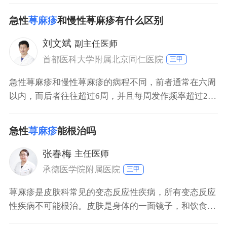
月以内的荨麻疹称为急性荨麻疹，病程超过3个月的荨
急性
荨麻疹
和慢性荨麻疹有什么区别
麻疹，则称为慢性荨麻疹。对于荨麻疹来讲，致敏因素
有十几类、一百多种。常见的季节性荨麻疹，通常是花
刘文斌
副主任医师
粉所引起。食用含有异种蛋白的鱼、虾、海鲜等食物因
首都医科大学附属北京同仁医院
三甲
素，
急性荨麻疹和慢性荨麻疹的病程不同，前者通常在六周
以内，而后者往往超过6周，并且每周发作频率超过2
次。其次，急性荨麻疹在解除病因之后可以自愈，但慢
性荨麻疹容易迁延不愈。无论是急性荨麻疹还是慢性荨
急性
荨麻疹
能根治吗
麻疹，均属于过敏性疾病，所以日常生活中应该注意远
离过敏源。
张春梅
主任医师
承德医学院附属医院
三甲
荨麻疹是皮肤科常见的变态反应性疾病，所有变态反应
性疾病不可能根治。皮肤是身体的一面镜子，和饮食习
惯、生活习惯、精神方面等各种因素有关，如果控制内