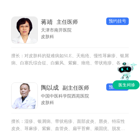
白癜风等皮肤科常见病多发病。
预约挂号
蒋靖
主任医师
天津市南开医院
皮肤科
擅长：对皮肤科的疑难病如SLE、天疱疮、慢性荨麻疹、银屑
病、白塞氏综合征、白癜风、紫癜、痤疮、带状疱疹、各种
疣等采用中西医结合的方法，均降低了复发率及药物的毒副
作用，提高了治愈率。
预约挂号
陶以成
副主任医师
中国中医科学院西苑医院
皮肤科
擅长：湿疹、银屑病、带状疱疹、面部皮炎、唇炎、特应性
皮炎、荨麻疹、紫癜、血管炎、扁平苔癣、顽固疣、脱发等
疑难皮肤病。 精细手术治疗：腋臭、色素痣、纤维瘤、皮脂