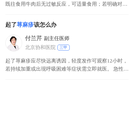
既往食用牛肉后无过敏反应，可适量食用；若明确对牛
肉过敏或不确定过敏情况，应避免食用。 确定为非过敏
型荨麻疹：若荨麻疹与牛肉无关，且无牛肉过敏史，牛
起了
荨麻疹
该怎么办
肉可作为优质蛋白质来源正常食用，建议选择瘦肉部
分，烹饪时避免辛辣刺激调料。 疑似过敏型荨麻疹：曾
付兰芹
副主任医师
食用牛肉后
北京协和医院
三甲
起了荨麻疹应尽快远离诱因，轻度发作可观察12小时，
若持续加重或出现呼吸困难等症状需立即就医。 急性自
发性荨麻疹：通常由过敏反应或感染引发，表现为风团
和红斑，持续数小时至24小时内消退但易反复发作。治
疗以抗组胺药物为主，如抗组胺药1，儿童需遵医嘱用
药，避免自行使用含镇静成分的药物。 慢性自发性荨