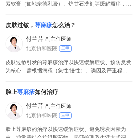
素软膏（如地奈德乳膏）、炉甘石洗剂等缓解瘙痒，若
合并感染可加用莫匹罗星软膏。 儿童患者：优先选择弱
效糖皮质激素或炉甘石洗剂，避免使用强效激素。用药
皮肤过敏，
荨麻疹
怎么治？
前需清洁皮肤，避免抓挠加重症状，若症状持续超过2
周或反复发作，应及时就医排查过敏原。 成人患者：瘙
付兰芹
副主任医师
痒明显时可外用抗组胺药膏，如多塞平乳膏。同时需口
北京协和医院
三甲
皮肤过敏引发的荨麻疹治疗以快速缓解症状、预防复发
为核心，需根据病程（急性/慢性）、诱因及严重程度
选择方案，同时兼顾特殊人群安全。 急性荨麻疹（24
小时内）：优先避免接触可疑过敏原（如食物、药物、
脸上
荨麻疹
如何治疗
花粉），使用抗组胺药（如西替利嗪）缓解瘙痒和风
团；若出现呼吸困难、喉头水肿等严重症状，需立即就
付兰芹
副主任医师
医，避免延误
北京协和医院
三甲
脸上荨麻疹的治疗以快速缓解症状、避免诱发因素为
主，通常需结合抗组胺药物、局部护理及生活方式调