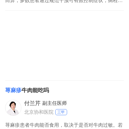
而异，多数患者通过规范干预可有效控制症状，病程通
常在数月至数年不等，部分患者可自行缓解。 治疗难度
与病程特点 多数患者症状较轻，仅在皮肤受压后出现短
暂瘙痒性红斑，无明显全身症状，通过规避诱因和基础
护理即可改善。 部分患者症状反复，可能与精神压力、
感染、药物等因素相关，需结合病因治疗，病
荨麻疹
牛肉能吃吗
付兰芹
副主任医师
北京协和医院
三甲
荨麻疹患者牛肉能否食用，取决于是否对牛肉过敏。若