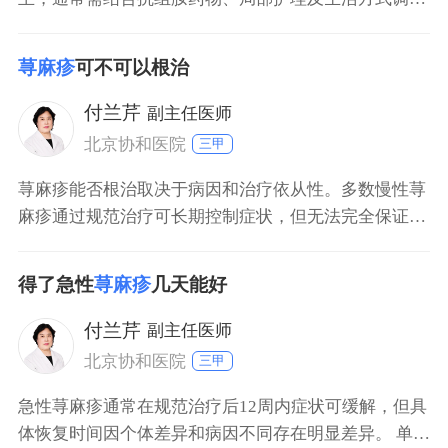
整，多数患者在规范干预后数天内可改善，慢性病例可
能需长期管理。 急性自发性荨麻疹：发病突然且持续时
荨麻疹
可不可以根治
间短（≤6周），首选第二代非镇静抗组胺药，如氯雷他
定、西替利嗪，需注意儿童（212岁）可按体重调整剂
付兰芹
副主任医师
量，孕
北京协和医院
三甲
荨麻疹能否根治取决于病因和治疗依从性。多数慢性荨
麻疹通过规范治疗可长期控制症状，但无法完全保证永
不复发；急性荨麻疹若病因明确（如感染、食物过
敏），去除诱因后通常可治愈。 一、急性荨麻疹 急性
得了急性
荨麻疹
几天能好
荨麻疹多由明确诱因引发，如食物过敏、感染或药物反
应。症状通常在数小时至数天内消退，经规范治疗（如
付兰芹
副主任医师
抗组胺药物）和
北京协和医院
三甲
急性荨麻疹通常在规范治疗后12周内症状可缓解，但具
体恢复时间因个体差异和病因不同存在明显差异。 单纯