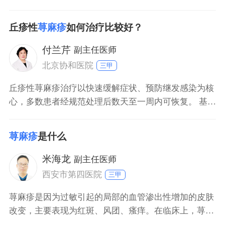
性急性荨麻疹：由食物、药物或短暂接触过敏原引起，
无合并症时，脱离过敏原并规范使用抗组胺药物后，多
丘疹性
荨麻疹
如何治疗比较好？
数患者数天内（通常13天）症状即可消退，最长不超过
1周。 伴有血管性水肿或全身症状的急性荨麻疹：若出
付兰芹
副主任医师
现呼吸困难、头晕等全身反应，需及时就医。
北京协和医院
三甲
丘疹性荨麻疹治疗以快速缓解症状、预防继发感染为核
心，多数患者经规范处理后数天至一周内可恢复。 基础
护理干预：保持皮肤清洁干燥，避免搔抓，穿宽松透气
衣物，减少对患处刺激。环境中需防蚊虫叮咬，定期清
荨麻疹
是什么
洁家居环境，降低过敏原接触风险。 局部药物治疗：轻
度病例可外用炉甘石洗剂缓解瘙痒，若出现红肿明显，
米海龙
副主任医师
可短期使用弱效糖皮质激素软膏（如氢化可的松
西安市第四医院
三甲
荨麻疹是因为过敏引起的局部的血管渗出性增加的皮肤
改变，主要表现为红斑、风团、瘙痒。在临床上，荨麻
疹根据病程还可以分为急性和慢性，一般将病程在3个