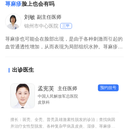
荨麻疹
脸上也会有吗
而防止过敏症状的反复发作。同时，患者可口服抗组胺
药物治疗，养成良好的生活作息习惯，保证充足的睡
刘敏
副主任医师
眠，不能熬夜；保持饮食的清淡与营养，多吃水果或蔬
锦州市中心医院
三甲
菜。
荨麻疹也可能会在脸部出现，是由于各种刺激而引起的
血管通透性增加，从而表现为局部组织水肿。荨麻疹如
果没有控制好，可能会出现全身蔓延，而且反复发作，
造成荨麻疹出现的原因可能是由于食物或物品过敏而引
出诊医生
起的，应该要在医生的指导下，明确过敏原，避免再次
接触，防止过敏症状的反复发作，平时应多锻炼身体，
增强自身的体质。
预约挂号
孟宪芙
主任医师
中国人民解放军总医院
皮肤科
擅长：斑秃、全秃、普秃及雄激素性脱发的诊治；查找病因
并治疗女性型脱发、各种复杂甲病及皮炎、湿疹、荨麻疹、