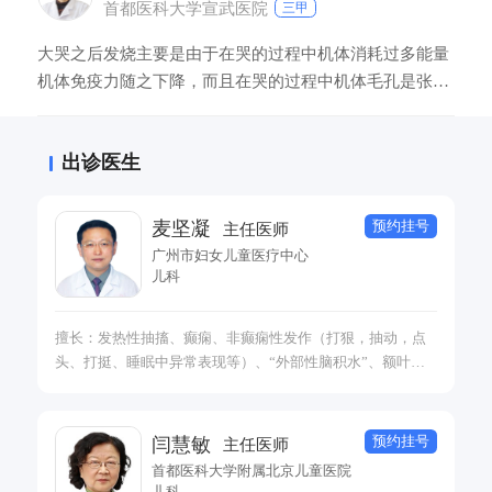
首都医科大学宣武医院
三甲
大哭之后发烧主要是由于在哭的过程中机体消耗过多能量
机体免疫力随之下降，而且在哭的过程中机体毛孔是张开
的容易导致病毒或者是细菌侵入，当侵入后容易造成感染
而发生发烧。建议患者平时要注意保暖，调整好自己的心
出诊医生
态。宝宝大哭后要及时擦干身上的汗液，防止着凉。
预约挂号
麦坚凝
主任医师
广州市妇女儿童医疗中心
儿科
擅长：发热性抽搐、癫痫、非癫痫性发作（打狠，抽动，点
头、打挺、睡眠中异常表现等）、“外部性脑积水”、额叶发
育不良、脑性瘫痪和运动发育障碍、儿童睡眠障碍、抽动障
碍、儿童多动症等诊断治疗。 专注于：试管儿、剖腹产、早
产儿、高龄产妇儿早期神经发育指导与管理。
预约挂号
闫慧敏
主任医师
首都医科大学附属北京儿童医院
儿科