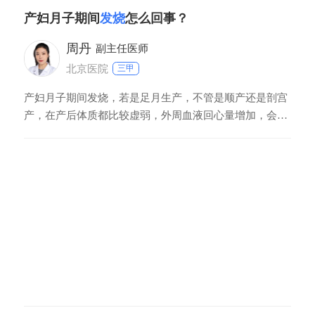
产妇月子期间
发烧
怎么回事？
周丹
副主任医师
北京医院
三甲
产妇月子期间发烧，若是足月生产，不管是顺产还是剖宫
产，在产后体质都比较虚弱，外周血液回心量增加，会表
现出身体发热的表现，这是正常的产褥热。一般没有必要
做特殊处理，但是如果体温持续比较高，就要考虑有没有
病理的改变，比如说有没有乳腺炎或者是产褥期感染，或
者说子宫内膜炎，或者是盆腔炎症。如果有明显下腹部疼