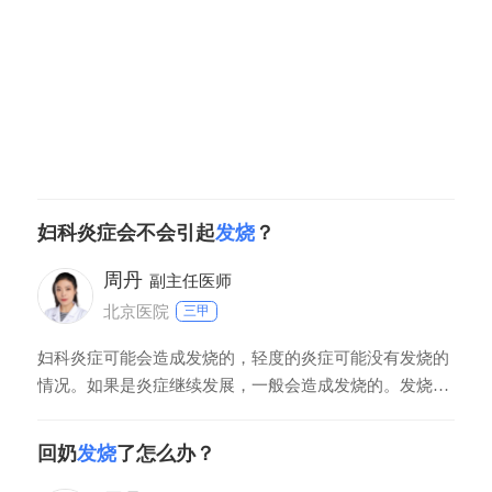
洛芬缓释片、对乙酰氨基酚片等。女性月经期间应该注意
妇科炎症会不会引起
发烧
？
周丹
副主任医师
北京医院
三甲
妇科炎症可能会造成发烧的，轻度的炎症可能没有发烧的
情况。如果是炎症继续发展，一般会造成发烧的。发烧是
炎症的反应，发烧的病人需要做相关检查，例如：血常规
检查。妇科炎症的病人要挂妇科检查的，如果是感染因素
回奶
发烧
了怎么办？
造成的发烧，一般用消炎药以及退烧药，要视情况治疗。