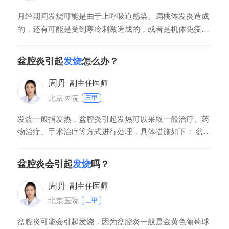
月经期间发烧可能是由于上呼吸道感染、扁桃体发炎造成
的，还有可能是受到寒冷刺激造成的，或者是机体免疫力
下降、激素水平变化造成的；应当做好身体的保暖措施，
若体温没有超过385度，可以使用退烧贴治疗。
盆腔炎引起
发烧
怎么办？
周丹
副主任医师
北京医院
三甲
发烧一般指发热，盆腔炎引起发热可以采取一般治疗、药
物治疗、手术治疗等方式进行处理，具体措施如下： 盆腔
炎出现发热，多数提示感染严重，届时首先需要采取温水
擦浴、局部冰敷，进行物理降温，饮食上需要给予其高营
盆腔炎会引起
发烧
吗？
养、高蛋白食物的摄入。对于发热明显者，还可在医生指
导下应用布洛芬颗粒、对乙酰氨基酚片等非甾体抗炎药
周丹
副主任医师
北京医院
三甲
盆腔炎可能会引起发烧，因为盆腔炎一般是金黄色葡萄球