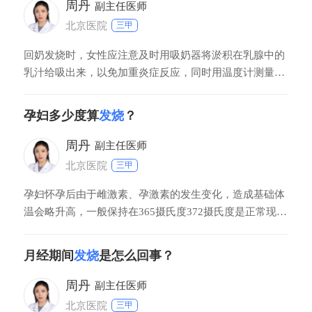
周丹
副主任医师
北京医院
三甲
回奶发烧时，女性应注意及时用吸奶器将淤积在乳腺中的
乳汁给吸出来，以免加重炎症反应，同时用温度计测量下
腋下体温，如果没有超过385度，首选物理方法进行退热
治疗。比如直接在额头上贴退热贴，或将沾温水的湿毛巾
孕妇多少度算
发烧
？
用来擦拭前额、后颈、腋窝、手心、脚心等大血管分布较
多的部位，有助于带走体内多余的体温。如果体温超
周丹
副主任医师
北京医院
三甲
孕妇怀孕后由于雌激素、孕激素的发生变化，造成基础体
温会略升高，一般保持在365摄氏度372摄氏度是正常现
象，超过这个范围就是发烧。但也因人而异，因为每个人
的基础体温不一样。如果表现出发烧症状可以服用生姜和
月经期间
发烧
是怎么回事？
白菜熬水喝，多喝水排汗，能有效缓解。此外，用物理降
温法采用冷敷或酒精擦拭腋下，额头，可以改
周丹
副主任医师
北京医院
三甲