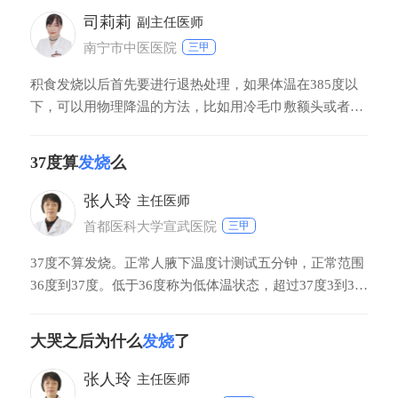
下，尽可能在24或者72小时以后再哺乳。
司莉莉
副主任医师
南宁市中医医院
三甲
积食发烧以后首先要进行退热处理，如果体温在385度以
下，可以用物理降温的方法，比如用冷毛巾敷额头或者用
温水擦浴、洗温水澡等进行物理降温。如果体温升高到
385度以上则需要用药物降温，其次针对积食本身进行相
37度算
发烧
么
应的治疗，可以服用消食颗粒，如果仍然没有缓解时建议
去医院就诊。
张人玲
主任医师
首都医科大学宣武医院
三甲
37度不算发烧。正常人腋下温度计测试五分钟，正常范围
36度到37度。低于36度称为低体温状态，超过37度3到38
度为低热，38度1到39度为中度发烧，39度1到41度为高
热，超过41度称为超高热。引起机体发烧的原因很多，37
大哭之后为什么
发烧
了
度属于正常范围的上限，患者可以过15到20分钟重新再测
试一次。
张人玲
主任医师