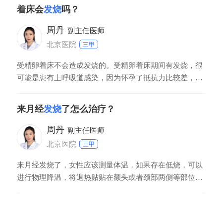
着床会
发烧
吗？
周丹
副主任医师
北京医院
三甲
受精卵着床不会造成发烧的。受精卵着床期间有发烧，很
可能是患有上呼吸道感染，因为怀孕了抵抗力比较差，如
果受风寒或者碰冷水太久，就很容易患上呼吸道感染，呼
吸道感染常常表现为发烧、流鼻涕、打喷嚏、咳嗽等。建
来月经
发烧
了怎么治疗？
议到内科门诊就诊，必要时采用些药物治疗。
周丹
副主任医师
北京医院
三甲
来月经发烧了，女性应该测量体温，如果存在低烧，可以
进行物理降温，将退热贴贴在额头或者颈部两侧等部位，
促进热量的消散，同时增加饮水量，做好保暖措施，避免
腹部受凉，引起或者加重痛经。如果女性存在高烧，则需
要在医生的指导下使用合适的退热药物进行治疗，例如布