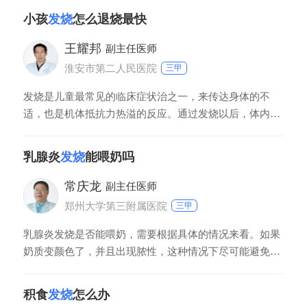
代谢的增高，营养消耗增高，此时可以通过药物降温，同
小孩
发烧
怎么退烧最快
时积极的查找发热的原因，明确是感冒受凉还是泌尿系感
染等，并针对病因进行治疗。
王耀邦
副主任医师
淮安市第二人民医院
三甲
发烧是儿童最常见的临床症状治之一，来传达身体的不
适，也是机体抵抗力热溢的反应。通过发烧以后，体内白
细胞可以释放内源性的致热源，同时可以增强白细胞巨噬
细胞的吞噬活性和增加机体的抗病能力。一般低烧，采取
乳腺炎
发烧
能喂奶吗
物理降温，物理降温包括衣服解开，促进对流、促进散
热，也可以用35度左右的温水，在小孩的血管比较丰富的
常庆龙
副主任医师
脖子、颈部、腹股沟等部位擦浴降温。对于高热
郑州大学第三附属医院
三甲
乳腺炎发烧是否能喂奶，需要根据具体的情况来看。如果
奶质变颜色了，并且出现脓性，这种情况下尽可能避免喂
奶。如果乳汁没有合并脓液，喂奶以后没有消化道症状，
可以哺乳。患者在哺乳同时要控制体温，应用抗生素的要
积食
发烧
怎么办
考虑到抗生素在乳汁的代谢。抗生素在乳汁有分泌的情况