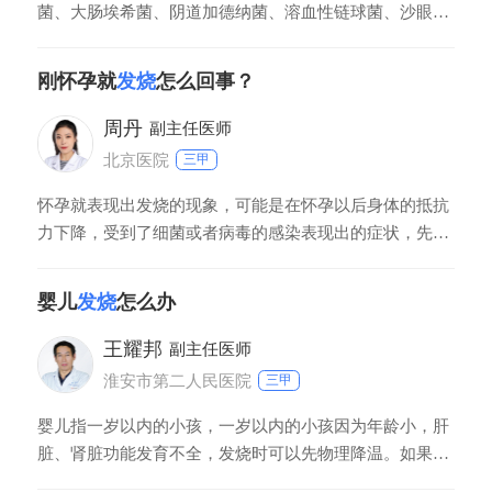
菌、大肠埃希菌、阴道加德纳菌、溶血性链球菌、沙眼衣
原体，或者淋病奈瑟菌等病原体感染引起，所以患者可能
会出现轻重程度不一的发烧症状。患者还可能会出现下腹
刚怀孕就
发烧
怎么回事？
部疼痛、阴道分泌物增多、异常阴道出血、头痛，以及食
欲不振等症状。如果处于月经期时盆腔炎发作，还可能会
周丹
副主任医师
北京医院
三甲
怀孕就表现出发烧的现象，可能是在怀孕以后身体的抵抗
力下降，受到了细菌或者病毒的感染表现出的症状，先要
用温度计确定一下具体体温，若是低烧，可以多喝些水，
多注意休息，一般不需要特殊治疗。如果温度超过了38度
婴儿
发烧
怎么办
5，要及时去医院检查，在医生的指导下进行针对性的治
疗，在康复期间要注意多休息，多喝一些水，防止外出
王耀邦
副主任医师
淮安市第二人民医院
三甲
婴儿指一岁以内的小孩，一岁以内的小孩因为年龄小，肝
脏、肾脏功能发育不全，发烧时可以先物理降温。如果通
过物理降温，体温还是持续的升高或者不退，会导致机体