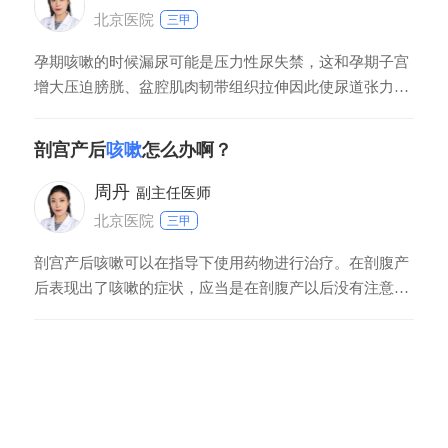
北京医院
三甲
孕期咳嗽的时候漏尿可能是压力性尿失禁，这和孕期子宫
增大压迫膀胱、盆腔肌肉韧带组织拉伸因此使尿道张力降
低等有关。咳嗽、打喷嚏时有漏尿发生，这在孕期是正常
的现象，不需要治疗。
剖宫产后
咳嗽
怎么办啊？
周丹
副主任医师
北京医院
三甲
剖宫产后咳嗽可以在指导下使用药物进行治疗。在剖腹产
后表现出了咳嗽的症状，应当是在剖腹产以后没有注意进
行保暖而造成的受凉的症状，及时进行检查，若是因为感
染造成的，可以给予抗感染的治疗，若是因为病毒性感冒
造成的，可以使用药物进行治疗，但注意在服药期间不要
给孩子进行哺乳。