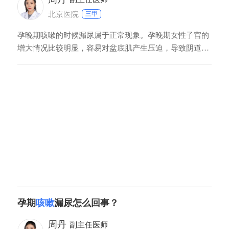
北京医院
三甲
孕晚期咳嗽的时候漏尿属于正常现象。孕晚期女性子宫的
增大情况比较明显，容易对盆底肌产生压迫，导致阴道前
壁和盆底组织的张力减弱或消失，使其在咳嗽的时候表现
出漏尿现象。这属于一种正常的生理反应，分娩过后子宫
的压力变小，咳嗽漏尿的情况就能够自行好转。孕晚期女
性增大的子宫也会对膀胱导致压迫，使其表现出咳嗽漏尿
孕期
咳嗽
漏尿怎么回事？
周丹
副主任医师