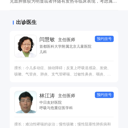
充血肿胀较为明显或者伴随有发热等临床表现，考虑属于
上呼吸道感染性疾病症状。多是因为细菌、病毒等病原体
感染引发的炎症，刺激咽喉或气管黏膜及神经引起的。需
出诊医生
要使用抗生素类药物以及对症药物一起治疗。
预约挂号
闫慧敏
主任医师
首都医科大学附属北京儿童医院
儿科
擅长：小儿多动症、抽动障碍；反复上呼吸道感染、发烧、
咳嗽、气管炎、肺炎、支气管哮喘、过敏性鼻炎、咽炎、扁
桃体炎、腺体样肥大; 消化不良、便秘、厌食、呕吐、腹痛、
胃炎、消化性溃疡、胃食管反流症、幽门螺旋杆菌感染性胃
炎、肠炎、腹泻、口腔溃疡; 小儿霰粒肿、腮腺炎、淋巴结
预约挂号
林江涛
主任医师
炎、遗尿、过敏性紫癜、肾炎、贫血、过敏性皮炎、湿疹
中日友好医院
等。
呼吸与危重症医学科
擅长：难治性哮喘的诊治；慢性咳嗽；慢性阻塞性肺疾病和