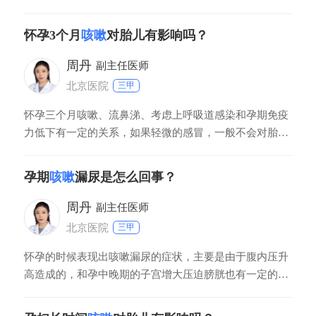
煮一些冰糖雪梨水喝，也能吃一些润肺的食物，但是如果
咳嗽的比较严重，还伴随其他的症状，也是需要及时到医
怀孕3个月
咳嗽
对胎儿有影响吗？
院针对性治疗的。在日常生活中应注意要做好保暖的工
作，防止表现出受凉的现象，在治疗咳嗽期间也要注意饮
周丹
副主任医师
食
北京医院
三甲
怀孕三个月咳嗽、流鼻涕、考虑上呼吸道感染和孕期免疫
力低下有一定的关系，如果轻微的感冒，一般不会对胎儿
导致太大影响，建议多喝水，多吃一些新鲜的蔬菜水果，
也可以适当的服一些中药板蓝根冲剂，vc银翘片，很快就
孕期
咳嗽
漏尿是怎么回事？
会康复的。若是严重的感冒，咳嗽，发热，食欲减退，影
响孕妇正常的新陈代谢，相对的也会影响胎儿的正常生
周丹
副主任医师
北京医院
三甲
怀孕的时候表现出咳嗽漏尿的症状，主要是由于腹内压升
高造成的，和孕中晚期的子宫增大压迫膀胱也有一定的关
系，对于这种情况，主要是应当控制咳嗽的，尽量减少咳
嗽的症状，产后有可能会自行恢复正常。