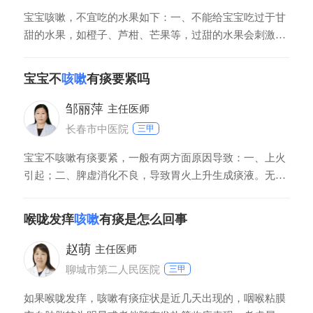
宝宝咳嗽，不宜吃的水果如下：一、不能给宝宝吃过于甘
甜的水果，如橙子、芦柑、芒果等，过甜的水果会刺激宝
宝咽喉部，使痰液粘稠不易咳出。二、不能吃寒凉水果，
如山竹、西瓜、西红柿等，会导致咳嗽症状加重。三、不
宝宝不
咳嗽
有痰要紧吗
能吃热性水果，如榴莲、橘子等，会导致肺火过大、痰液
生成过多、不利于疾病恢复。
邹丽萍
主任医师
长春市中医院
三甲
宝宝不咳嗽有痰要紧，一般有两方面原因导致：一、上火
引起；二、脾虚消化不良，导致胃火上升生成痰液。无论
是哪种原因引起，都要积极改善和治疗，否则脾虚或上火
症状继续发展，痰液生成过多会影响呼吸功能和影响食
喉咙发痒
咳嗽
有痰是怎么回事
欲，严重的会影响孩子正常生长发育。
赵萌
主任医师
聊城市第二人民医院
三甲
如果喉咙发痒，咳嗽有痰症状是近几天出现的，咽喉粘膜