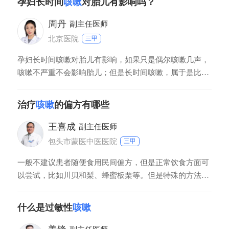
孕妇长时间
咳嗽
对胎儿有影响吗？
周丹
副主任医师
北京医院
三甲
孕妇长时间咳嗽对胎儿有影响，如果只是偶尔咳嗽几声，
咳嗽不严重不会影响胎儿；但是长时间咳嗽，属于是比较
严重的咳嗽，会造成腹内压力增大，因此间接的刺激子宫
收缩，容易诱发先兆流产或者是早产。
治疗
咳嗽
的偏方有哪些
王喜成
副主任医师
包头市蒙医中医医院
三甲
一般不建议患者随便食用民间偏方，但是正常饮食方面可
以尝试，比如川贝和梨、蜂蜜板栗等。但是特殊的方法患
者尽量不要乱用，比如外贴皮肤药物，很有可能会引起皮
肤上损伤，所以尽量不要使用。如果患者的咳嗽症状比较
什么是过敏性
咳嗽
严重，还是需要去医院检查，明确诊断。因为很多中老年
的刺激性咳嗽、咳中带血，可能是肺结核、肺癌的早期症