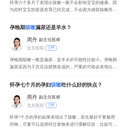
怀孕六个多月了表现出咳嗽一般不会影响宝宝的健康。因
为此时宝宝的脏器发育已经完成，不会因为感冒咳嗽而导
致宝宝发生发育畸形等疾病。一般来说影响宝宝正常发育
最关键的时期是孕早期，也就是怀孕头三个月，这时如果
孕晚期
咳嗽
漏尿还是羊水？
孕妇发生了感染，特别是病毒感染或者是接受了药物，射
线等一些不良刺激，就可能导致宝宝一些脏器的发育畸形
周丹
副主任医师
北京医院
三甲
孕晚期咳嗽一般是漏尿，是羊水的可能性比较小。孕晚期
漏尿是因为子宫压迫膀胱造成的，严重的可能会表现出尿
失禁的情况。如果无法判断孕晚期咳嗽是漏尿还是羊水，
可以观察一下液体的颜色以及气味，羊水一般是没有气味
怀孕七个月的孕妇
咳嗽
吃什么好的快点？
的，而尿液一般会有一股尿骚味。
周丹
副主任医师
北京医院
三甲
怀孕7个月的孕妇如果表现出了咳嗽，首先最好不要服用
药物，尽量可以选择经过食物来进行缓解症状，比如可以