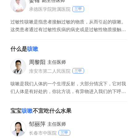
姜锋
副主任医师
状。所以患者最好及时去医院拍胸片检查，以
承德医学院附属医院
三甲
过敏性咳嗽是指患者接触过敏的物质，从而引起的咳嗽。
这类患者通过有过敏性疾病的病史或是过敏性物质接触
史，比如有过敏性鼻炎、接触花粉、接触鱼虾蟹、接触冷
空气或其他一些异味。过敏性咳嗽通常表现为刺激性、阵
什么是
咳嗽
发性的干咳，，而且是白天和夜间都会出现咳嗽。咳嗽的
同时会伴有咽喉部的发痒。
周黎阳
主任医师
淮安市第二人民医院
三甲
咳嗽是我们人体的一个生理反射，大部分情况下，它对我
们人体是有好处的，你比方说，有异物进入我们的下呼吸
道，我们人体就要，发生强烈的咳嗽反射，把它排出去，
这是我们一种保护性反射，当然一个咳嗽，过分的剧烈
宝宝
咳嗽
不宜吃什么水果
了，导致我们身体的非常不适，这种病理性的咳嗽，是在
我们临床上是要医生去处理它的。
邹丽萍
主任医师
长春市中医院
三甲