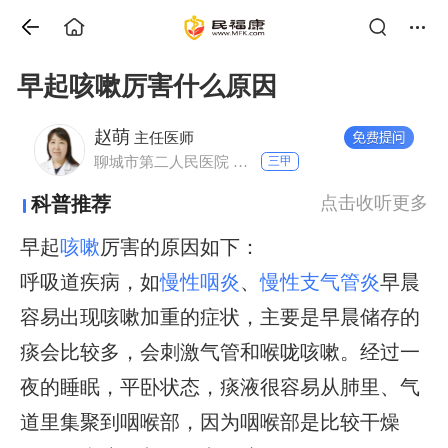
早起咳嗽厉害什么原因
赵萌
主任医师
聊城市第二人民医院 呼吸内科
三甲
科普推荐
点击收听更多
早起
咳嗽
厉害的原因如下：
呼吸道疾病，如
慢性咽炎
、
慢性支气管炎
早晨
容易出现咳嗽加重的症状，主要是早晨储存的
痰会比较多，会刺激气管和喉咙咳嗽。经过一
夜的睡眠，平卧状态，痰液很容易从肺里、气
道里集聚到咽喉部，因为咽喉部是比较干燥