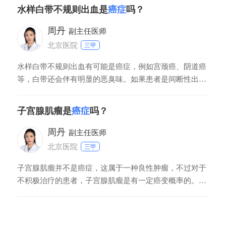
水样白带不规则出血是
癌症
吗？
周丹
副主任医师
北京医院
三甲
水样白带不规则出血有可能是癌症，例如宫颈癌、阴道癌
等，白带还会伴有明显的恶臭味。如果患者是间断性出现
黄红色或红色的水样白带症状，还需要警惕输卵管癌。不
过患者也不要有太重的心理负担，出现这种症状，也有可
子宫腺肌瘤是
癌症
吗？
能是良性病变造成的，例如子宫肌瘤。建议：患者要立即
去医院进行子宫B超以及白带化验等检查，若是子宫肌瘤
周丹
副主任医师
北京医院
三甲
子宫腺肌瘤并不是癌症，这属于一种良性肿瘤，不过对于
不积极治疗的患者，子宫腺肌瘤是有一定癌变概率的。建
议：患者不要有太重的心理负担，不利于病情的控制，如
果子宫腺肌瘤直径较小，可以遵医嘱口服避孕药调理。若
子宫腺肌瘤直径较大，且引起不适的症状，患者也可以进