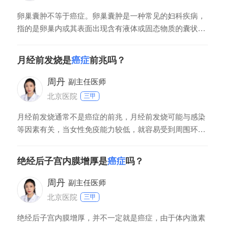
卵巢囊肿不等于癌症。卵巢囊肿是一种常见的妇科疾病，
指的是卵巢内或其表面出现含有液体或固态物质的囊状结
构。卵巢囊肿有生理性的，一般没有疼痛不适，也不影响
健康，可以自行消失。卵巢囊肿也有病理性的，包括皮样
月经前发烧是
癌症
前兆吗？
囊肿、囊腺瘤、卵巢子宫内膜异位囊肿，囊肿可能会增
大，引起下腹部不适、月经异常等症状。少数患者会发生
周丹
副主任医师
癌
北京医院
三甲
月经前发烧通常不是癌症的前兆，月经前发烧可能与感染
等因素有关，当女性免疫能力较低，就容易受到周围环境
中细菌或者病毒等微生物的感染，从而影响体温调节中
枢，引起发烧等不适症状。而大部分癌症早期的症状不明
绝经后子宫内膜增厚是
癌症
吗？
显，少部分患者可能存在局部肿块、疼痛等现象。如果患
者反复发烧，应该及时前往医院就诊，平时还需要多进行
周丹
副主任医师
体
北京医院
三甲
绝经后子宫内膜增厚，并不一定就是癌症，由于体内激素