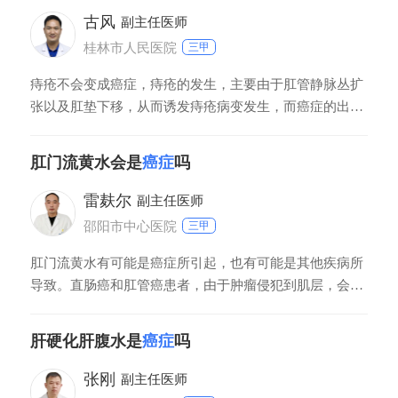
古风
副主任医师
桂林市人民医院
三甲
痔疮不会变成癌症，痔疮的发生，主要由于肛管静脉丛扩
张以及肛垫下移，从而诱发痔疮病变发生，而癌症的出
现，主要由于上皮细胞的异常增殖导致病变发生，所以痔
疮不会演变为癌症。不过受痔疮病变影响，肛门部位的组
肛门流黄水会是
癌症
吗
织长期受到慢性刺激，可能导致局部组织发生异常增殖的
问题，可能会提高肛门癌的发病几率。
雷麸尔
副主任医师
邵阳市中心医院
三甲
肛门流黄水有可能是癌症所引起，也有可能是其他疾病所
导致。直肠癌和肛管癌患者，由于肿瘤侵犯到肌层，会导
致肛门括约肌功能出现障碍，引起肛门闭合不紧，导致肠
道内粪水、粘液从肛门流出，引起肛门流黄水。另外，肛
肝硬化肝腹水是
癌症
吗
门流黄水也有可能是肛瘘所导致。肛瘘是细菌感染引起，
肛瘘外口会流出脓液，导致肛门流黄水、瘙痒。出现肛门
张刚
副主任医师
流黄水症状，患者需要及时前往医院就诊，明