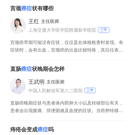
部的恶性疾病，即胃癌，也会出现这种疼痛。所以这一个
宫颈
癌症
状有哪些
症状不能决定诊断，一定要根据病理进行诊断，还有影像
学检查，联合起来才能诊断是什么疾病。
王红
主任医师
上海交通大学医学院附属新华医院
三甲
宫颈癌早期可能没有症状，仅仅是在体格检查时发现。有
症状时，会有出血，宫颈癌的出血比较特殊，其往往表现
为急促性的，在同房或者妇科检查以后出血。第二个症状
是会有阴道流液，病人会觉得有很多水或者水一样的东西
直肠
癌症
状晚期会怎样
流出来。当然宫颈癌到了晚期以后，症状会加重，比如分
泌物臭、疼痛等。
王武明
主任医师
中国人民解放军第八二医院
三甲
直肠癌晚期症状与患者体内癌肿大小以及转移部位有关，
患者会出现腹痛、排便困难及血便的症状。当癌肿转移到
肝脏部位时，患者会出现黄疸、腹水、纳差、呕吐、呕血
等症状。当直肠癌癌肿转移到骨骼的时候，患者会出现骨
痔疮会变成
癌症
吗
痛症状，严重的可出现病理性骨折和截瘫。