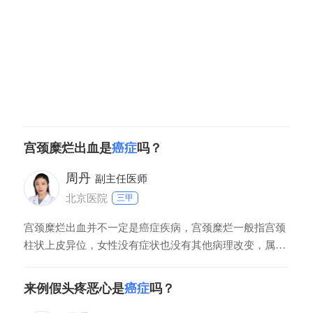
行局部切除手术治疗，这种类型的手术不会影响患者的子
宫颈糜烂出血是
癌症
吗？
周丹
副主任医师
北京医院
三甲
宫颈糜烂出血并不一定是癌症疾病，宫颈糜烂一般指宫颈
柱状上皮异位，女性没有症状也没有其他病理改变，属于
女性正常的宫颈组织形态。女性宫颈内口的柱状上皮会发
生内移或外移，可能会替代鳞状上皮而导致局部呈现糜烂
来例假头疼恶心是
癌症
吗？
样的改变。如果糜烂面发生出血症状，考虑女性可能有慢