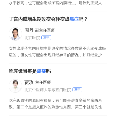
水平较高，也可能会造成子宫内膜增生。建议到正规大医
院做一下检查，宫颈癌的可能性不大，不用担心，放松心
情。在日常生活中，注意休息，不要过度劳累，注意卫
子宫内膜增生期改变会转变成
癌症
吗？
生，勤换内裤，注意饮食规律。
周丹
副主任医师
北京医院
三甲
女性出现子宫内膜增生期改变的情况多数是不会转变成癌
症的，但女性可能会出现月经异常的情况，如月经量少、
月经周期长、闭经等情况，还可能会出现不规则阴道出血
的情况。女性还易出现烦躁不安等情绪。患者需要在医嘱
吃完饭胃疼是
癌症
吗
下给予激素类药物调节，如孕激素类药物、促排卵药物
等，对于严重的患者可以考虑刮宫术、子宫切除术等。保
贾玫
主任医师
守
北京中医药大学东直门医院
三甲
吃完饭胃疼的原因有很多，有可能是进食辛辣的东西所
致。第二个是摄入煎炸的刺激性东西。第三个就是良性疾
病，比如胃炎、溃疡，也可能是出现疼痛。第四个就是胃