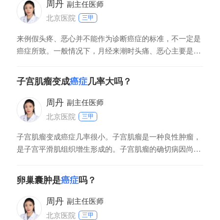
性宫颈炎疾病，引起局部组织水肿后可能会导致局部出血
周丹
副主任医师
北京医院
三甲
来例假头疼、恶心并不能作为诊断癌症的标准，不一定是
癌症所致。一般情况下，月经来潮时头痛、恶心主要是受
到体内激素水平改变影响，诱发子宫收缩、盆腔脏器充血
等引起的生理性现象，与癌症并没有直接关系。月经结束
子宫肌瘤变成
癌症
几率大吗？
后症状多能自行消失，无需过于担忧。若不放心，可以入
院挂妇产科做下相关的检查。若确诊是癌症引起，且处于
周丹
副主任医师
北京医院
三甲
子宫肌瘤变成癌症几率很小。子宫肌瘤是一种良性肿瘤，
是子宫平滑肌组织增生形成的。子宫肌瘤的确切病因尚不
明确，可能与遗传易感性、雌、孕激素、干细胞突变等有
关。年龄大于40岁、肥胖、患有多囊卵巢综合征、有家族
卵巢囊肿是
癌症
吗？
史、未生育或者初次生育年龄晚、使用激素进行替代治
疗，可能会导致子宫肌瘤患病风险升高。无症状的肌瘤患
周丹
副主任医师
北京医院
三甲