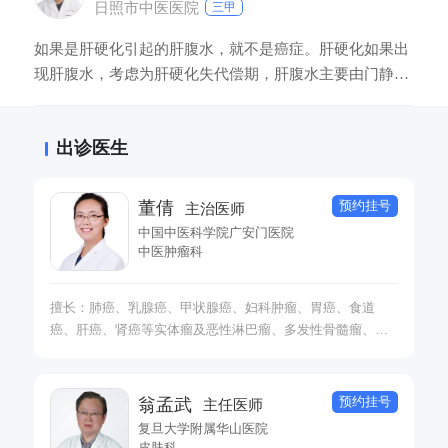
日照市中医医院
三甲
如果是肝硬化引起的肝腹水，就不是癌症。肝硬化如果出
现肝腹水，考虑为肝硬化失代偿期，肝腹水主要由门静脉
高压和白蛋白血症所致，腹水性质一般为淡黄色清亮，没
有浑浊。肝癌指的是肝脏的恶性占位，如果肝癌转移到腹
出诊医生
膜也可以出现肝腹水，肝腹水一般为血性。
预约挂号
董倩
主治医师
中国中医科学院广安门医院
中医肿瘤科
擅长：肺癌、乳腺癌、甲状腺癌、妇科肿瘤、胃癌、食道
癌、肝癌、肾癌等实体瘤及恶性淋巴瘤、多发性骨髓瘤、白
血病等血液系统恶性肿瘤的中医药治疗与调养。擅长各类肿
瘤的综合康复治疗，老年肿瘤患者合并其他系统慢性疾病
（如糖尿病、冠心病、高血压病、慢性肾病等）的中医调
预约挂号
翁孟武
主任医师
养。
复旦大学附属华山医院
皮肤科