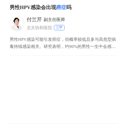
男性HPV感染会出现
癌症
吗
付兰芹
副主任医师
北京协和医院
三甲
男性HPV感染可能引发癌症，但概率较低且多与高危型病
毒持续感染相关。研究表明，约90%的男性一生中会感染
至少一种HPV亚型，其中高危型16/18型占主导。这类病
毒可导致阴茎癌（约占病例50%）及口咽癌（近年发病率
上升）。从感染到癌变通常需1020年，期间多数人可通过
免疫系统清除病毒。吸烟、免疫抑制