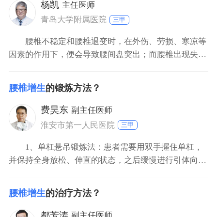
行排片检查。根据检查的结果进行适当的按摩理疗，口
杨凯
主任医师
服非甾体的止痛
青岛大学附属医院
三甲
腰椎不稳定和腰椎退变时，在外伤、劳损、寒凉等
因素的作用下，便会导致腰间盘突出；而腰椎出现失
稳，机体自我修复是通过增生来增加稳定性，如果骨刺
引起症状，便叫做病理性腰椎增生。 椎间盘一般是
腰椎增生
的锻炼方法？
从20岁左右出现退变，软骨板逐渐骨化，通透性降低，
髓核中的水分会逐渐减少，最终形成纤维化，而缩小变
费昊东
副主任医师
硬成为纤维软
淮安市第一人民医院
三甲
1、单杠悬吊锻炼法：患者需要用双手握住单杠，
并保持全身放松、伸直的状态，之后缓慢进行引体向上
动作。2、局部锻炼：例如小飞燕、仰卧起坐等锻炼。
3、全身锻炼：例如瑜伽、慢跑、游泳、打太极、五禽
腰椎增生
的治疗方法？
戏等。如果男性处于病症发作期，也可以在医生指导下
应用消炎镇痛药物治疗，或应用具有疏通经络、祛风散
都芳涛
副主任医师