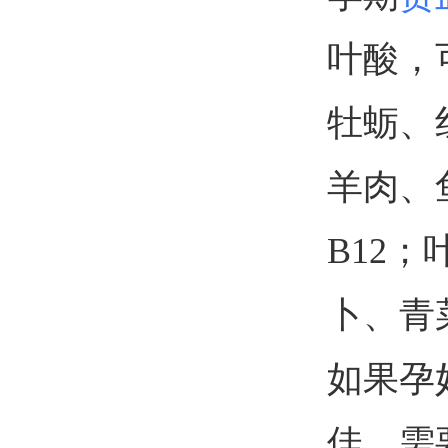
叶酸，
牡蛎、
羊肉、
B12
卜、青
如果孕
佳，需