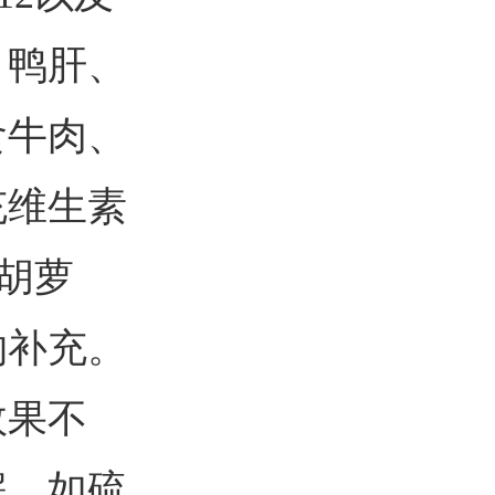
、鸭肝、
食牛肉、
充维生素
、胡萝
物补充。
效果不
解，如硫