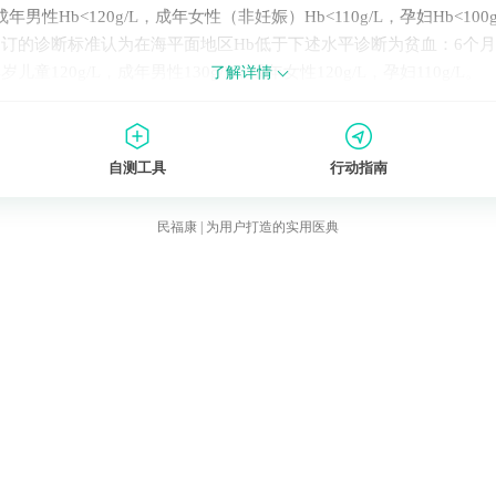
男性Hb<120g/L，成年女性（非妊娠）Hb<110g/L，孕妇Hb<100
O制订的诊断标准认为在海平面地区Hb低于下述水平诊断为贫血：6个月
14岁儿童120g/L，成年男性130g/L，成年女性120g/L，孕妇110g/L。
了解详情
自测工具
行动指南
民福康 | 为用户打造的实用医典