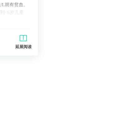
g/L就有贫血。
到<6岁儿童
延展阅读