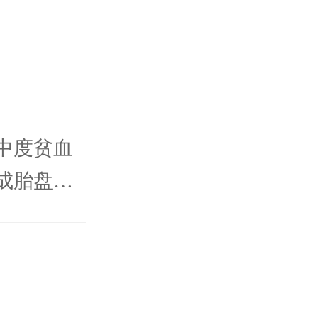
的身体导
。
中度贫血
成胎盘的
可能会造
生，也可
间除了饮