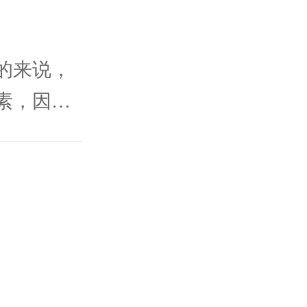
的来说，
素，因此
，此外在
就诊。