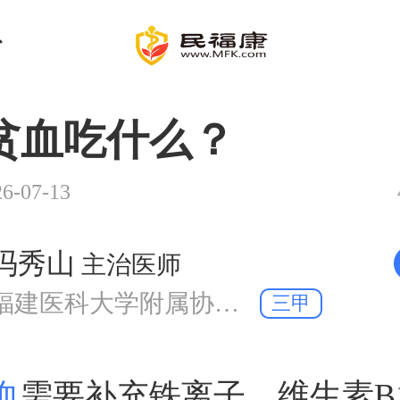
贫血吃什么？
-07-13
冯秀山
主治医师
福建医科大学附属协和医院 妇产科
三甲
血
需要补充铁离子、维生素B