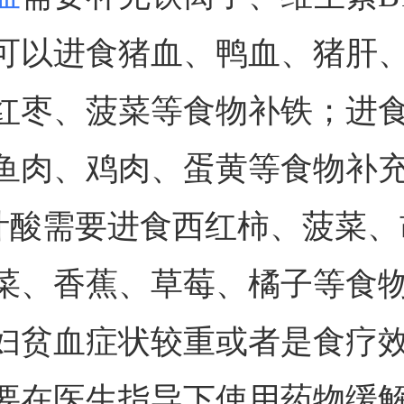
可以进食猪血、鸭血、猪肝
红枣、菠菜等食物补铁；进
鱼肉、鸡肉、蛋黄等食物补
；叶酸需要进食西红柿、菠菜
菜、香蕉、草莓、橘子等食
妇贫血症状较重或者是食疗
要在医生指导下使用药物缓