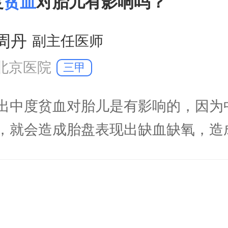
度
贫血
对胎儿有影响吗？
表现出贫血的情况的话，是会对胎儿
伤害的，也会影响到胎儿的健康发育
周丹
副主任医师
北京医院
三甲
出中度贫血对胎儿是有影响的，因为
，就会造成胎盘表现出缺血缺氧，造
降低，可能会增加胎儿缺氧的发生有
育迟缓，也会增加死产或者早产的发
新生儿表现出贫血的现象。在这个期
外，也需要经过补充铁剂治疗。