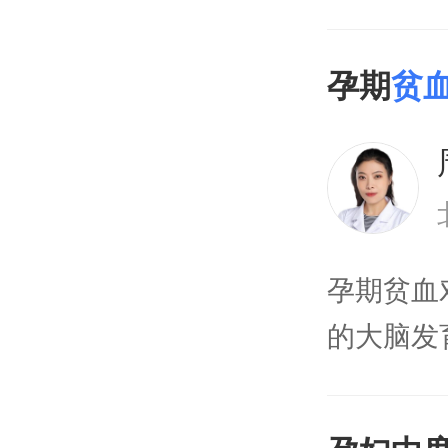
孕期
贫
孕期贫血
的大脑发
表现出肌
状况，严