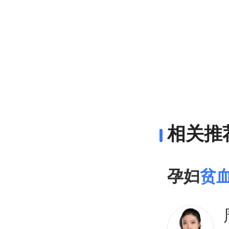
相关推
孕妇
贫