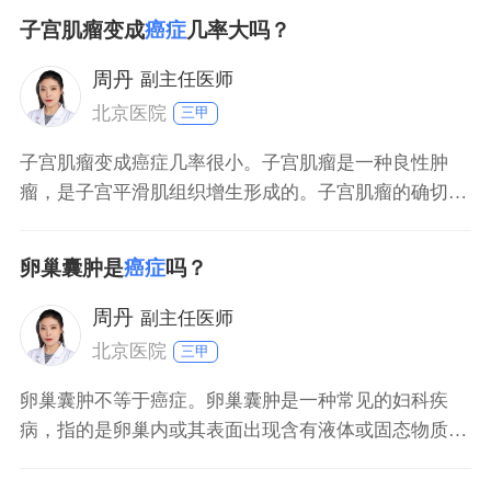
器充血等引起的生理性现象，与癌症并没有直接关系。
子宫肌瘤变成
癌症
几率大吗？
月经结束后症状多能自行消失，无需过于担忧。若不放
心，可以入院挂妇产科做下相关的检查。若确诊是癌症
周丹
副主任医师
引起，且处于
北京医院
三甲
子宫肌瘤变成癌症几率很小。子宫肌瘤是一种良性肿
瘤，是子宫平滑肌组织增生形成的。子宫肌瘤的确切病
因尚不明确，可能与遗传易感性、雌、孕激素、干细胞
突变等有关。年龄大于40岁、肥胖、患有多囊卵巢综合
卵巢囊肿是
癌症
吗？
征、有家族史、未生育或者初次生育年龄晚、使用激素
进行替代治疗，可能会导致子宫肌瘤患病风险升高。无
周丹
副主任医师
症状的肌瘤患
北京医院
三甲
卵巢囊肿不等于癌症。卵巢囊肿是一种常见的妇科疾
病，指的是卵巢内或其表面出现含有液体或固态物质的
囊状结构。卵巢囊肿有生理性的，一般没有疼痛不适，
也不影响健康，可以自行消失。卵巢囊肿也有病理性