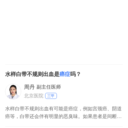
这类病毒可导致阴茎癌（约占病例50%）及口咽癌（近
年发病率上升）。从感染到癌变通常需1020年，期间多
数人可通过免疫系统清除病毒。吸烟、免疫抑制
水样白带不规则出血是
癌症
吗？
周丹
副主任医师
北京医院
三甲
水样白带不规则出血有可能是癌症，例如宫颈癌、阴道
癌等，白带还会伴有明显的恶臭味。如果患者是间断性
出现黄红色或红色的水样白带症状，还需要警惕输卵管