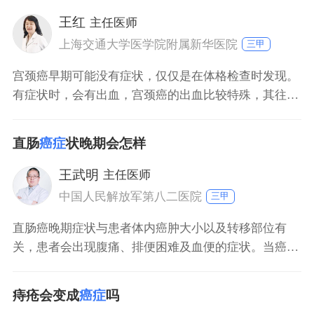
还有影像学检查，联合起来才能诊断是什么疾病。
王红
主任医师
上海交通大学医学院附属新华医院
三甲
宫颈癌早期可能没有症状，仅仅是在体格检查时发现。
有症状时，会有出血，宫颈癌的出血比较特殊，其往往
表现为急促性的，在同房或者妇科检查以后出血。第二
个症状是会有阴道流液，病人会觉得有很多水或者水一
直肠
癌症
状晚期会怎样
样的东西流出来。当然宫颈癌到了晚期以后，症状会加
重，比如分泌物臭、疼痛等。
王武明
主任医师
中国人民解放军第八二医院
三甲
直肠癌晚期症状与患者体内癌肿大小以及转移部位有
关，患者会出现腹痛、排便困难及血便的症状。当癌肿
转移到肝脏部位时，患者会出现黄疸、腹水、纳差、呕
吐、呕血等症状。当直肠癌癌肿转移到骨骼的时候，患
痔疮会变成
癌症
吗
者会出现骨痛症状，严重的可出现病理性骨折和截瘫。