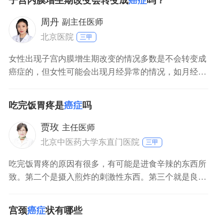
子宫内膜增生期改变会转变成
癌症
吗？
注意卫生，勤换内裤，注意饮食规律。
周丹
副主任医师
北京医院
三甲
女性出现子宫内膜增生期改变的情况多数是不会转变成
癌症的，但女性可能会出现月经异常的情况，如月经量
少、月经周期长、闭经等情况，还可能会出现不规则阴
道出血的情况。女性还易出现烦躁不安等情绪。患者需
吃完饭胃疼是
癌症
吗
要在医嘱下给予激素类药物调节，如孕激素类药物、促
排卵药物等，对于严重的患者可以考虑刮宫术、子宫切
贾玫
主任医师
除术等。保守
北京中医药大学东直门医院
三甲
吃完饭胃疼的原因有很多，有可能是进食辛辣的东西所
致。第二个是摄入煎炸的刺激性东西。第三个就是良性
疾病，比如胃炎、溃疡，也可能是出现疼痛。第四个就
是胃部的恶性疾病，即胃癌，也会出现这种疼痛。所以
宫颈
癌症
状有哪些
这一个症状不能决定诊断，一定要根据病理进行诊断，