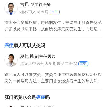
古风
副主任医师
桂林市人民医院
三甲
痔疮不会变成癌症，痔疮的发生，主要由于肛管静脉丛
扩张以及肛垫下移，从而诱发痔疮病变发生，而癌症的
出现，主要由于上皮细胞的异常增殖导致病变发生，所
以痔疮不会演变为癌症。不过受痔疮病变影响，肛门部
癌症
病人可以艾灸吗
位的组织长期受到慢性刺激，可能导致局部组织发生异
常增殖的问题，可能会提高肛门癌的发病几率。
夏昆鹏
副主任医师
黑龙江中医药大学附属第二医院
三甲
癌症病人可以做艾灸，艾灸是通过中医来预防和治疗疾
病的一种常用方法，主要用艾灸燃烧后产生的热力和药
物作用刺激穴位，而达到治病目的。由于癌症病人体质
大多虚弱，通过艾灸能治疗和促进血液循环、提高机体
肛门流黄水会是
癌症
吗
抗病能力、有利于疾病恢复和起到预防感冒作用；另
外，艾灸还能减轻放化疗导致的多种不适；如果是做手