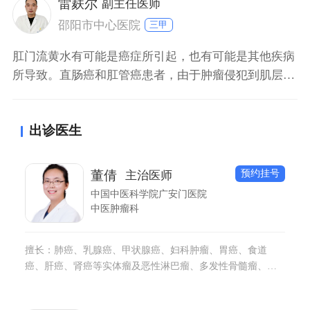
雷麸尔
副主任医师
术后的患者，局部艾灸也能促进切口恢复。
邵阳市中心医院
三甲
肛门流黄水有可能是癌症所引起，也有可能是其他疾病
所导致。直肠癌和肛管癌患者，由于肿瘤侵犯到肌层，
会导致肛门括约肌功能出现障碍，引起肛门闭合不紧，
导致肠道内粪水、粘液从肛门流出，引起肛门流黄水。
出诊医生
另外，肛门流黄水也有可能是肛瘘所导致。肛瘘是细菌
感染引起，肛瘘外口会流出脓液，导致肛门流黄水、瘙
痒。出现肛门流黄水症状，患者需要及时前往医院就
预约挂号
董倩
主治医师
诊，明
中国中医科学院广安门医院
中医肿瘤科
擅长：肺癌、乳腺癌、甲状腺癌、妇科肿瘤、胃癌、食道
癌、肝癌、肾癌等实体瘤及恶性淋巴瘤、多发性骨髓瘤、白
血病等血液系统恶性肿瘤的中医药治疗与调养。擅长各类肿
瘤的综合康复治疗，老年肿瘤患者合并其他系统慢性疾病