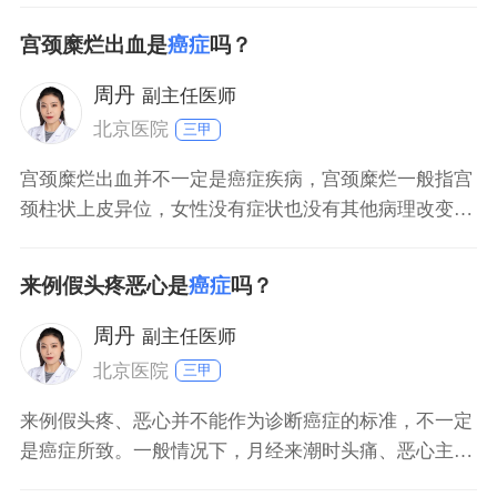
宫颈糜烂出血是
癌症
吗？
周丹
副主任医师
北京医院
三甲
宫颈糜烂出血并不一定是癌症疾病，宫颈糜烂一般指宫
颈柱状上皮异位，女性没有症状也没有其他病理改变，
属于女性正常的宫颈组织形态。女性宫颈内口的柱状上
皮会发生内移或外移，可能会替代鳞状上皮而导致局部
来例假头疼恶心是
癌症
吗？
呈现糜烂样的改变。如果糜烂面发生出血症状，考虑女
性可能有慢性宫颈炎疾病，引起局部组织水肿后可能会
周丹
副主任医师
导致局部出血
北京医院
三甲
来例假头疼、恶心并不能作为诊断癌症的标准，不一定
是癌症所致。一般情况下，月经来潮时头痛、恶心主要
是受到体内激素水平改变影响，诱发子宫收缩、盆腔脏