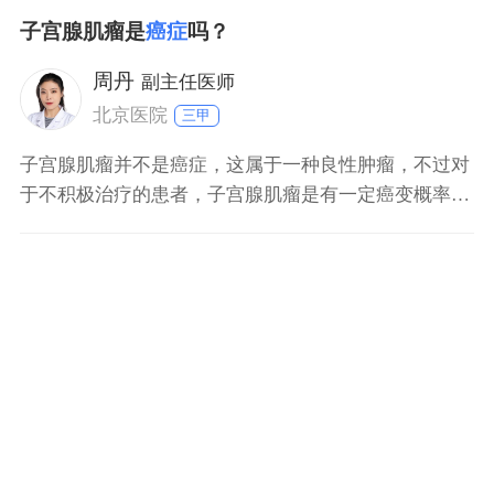
癌。不过患者也不要有太重的心理负担，出现这种症
子宫腺肌瘤是
癌症
吗？
状，也有可能是良性病变造成的，例如子宫肌瘤。建
议：患者要立即去医院进行子宫B超以及白带化验等检
周丹
副主任医师
查，若是子宫肌瘤
北京医院
三甲
子宫腺肌瘤并不是癌症，这属于一种良性肿瘤，不过对
于不积极治疗的患者，子宫腺肌瘤是有一定癌变概率
的。建议：患者不要有太重的心理负担，不利于病情的
控制，如果子宫腺肌瘤直径较小，可以遵医嘱口服避孕
药调理。若子宫腺肌瘤直径较大，且引起不适的症状，
患者也可以进行局部切除手术治疗，这种类型的手术不
会影响患者的子