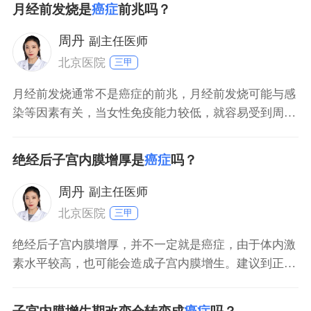
月经前发烧是
癌症
前兆吗？
的，包括皮样囊肿、囊腺瘤、卵巢子宫内膜异位囊肿，
囊肿可能会增大，引起下腹部不适、月经异常等症状。
周丹
副主任医师
少数患者会发生癌
北京医院
三甲
月经前发烧通常不是癌症的前兆，月经前发烧可能与感
染等因素有关，当女性免疫能力较低，就容易受到周围
环境中细菌或者病毒等微生物的感染，从而影响体温调
节中枢，引起发烧等不适症状。而大部分癌症早期的症
绝经后子宫内膜增厚是
癌症
吗？
状不明显，少部分患者可能存在局部肿块、疼痛等现
象。如果患者反复发烧，应该及时前往医院就诊，平时
周丹
副主任医师
还需要多进行体
北京医院
三甲
绝经后子宫内膜增厚，并不一定就是癌症，由于体内激
素水平较高，也可能会造成子宫内膜增生。建议到正规
大医院做一下检查，宫颈癌的可能性不大，不用担心，
放松心情。在日常生活中，注意休息，不要过度劳累，