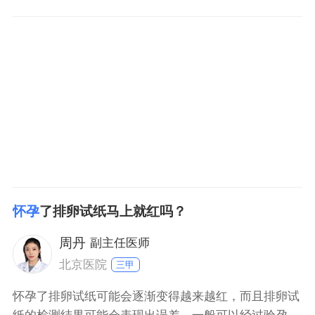
心的。孕妇在怀孕的过程之中由于胎儿需要母体提供大
量的营养的物质，随意人会表现出乏力的情况，会导致
孕妇昏昏欲睡的情况。平时注意休息，防止表现出熬夜
的情况，多吃新鲜的水果和蔬菜之类的食物。做到饮食
的善衡，保持
怀孕
了排卵试纸马上就红吗？
周丹
副主任医师
北京医院
三甲
怀孕了排卵试纸可能会逐渐变得越来越红，而且排卵试