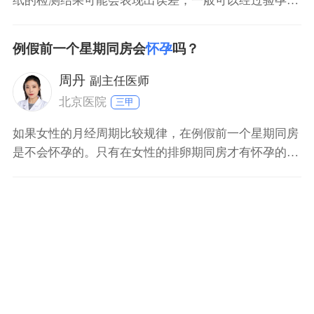
纸的检测结果可能会表现出误差，一般可以经过验孕棒
进行测验，也可以经过医院查血HCG明确是否已经怀
孕。如果结果显示已经怀孕，就需要定时去医院进行产
例假前一个星期同房会
怀孕
吗？
前检查，平时要注意多休息，不可以进行剧烈运动，如
果结果显示没有怀孕，就需要调整好心态，明确好排卵
周丹
副主任医师
时期做好怀孕
北京医院
三甲
如果女性的月经周期比较规律，在例假前一个星期同房
是不会怀孕的。只有在女性的排卵期同房才有怀孕的可
能性，女性的排卵日在下次月经来潮前14日左右，排卵
日前后的45天内就是排卵期，其余的时间均为安全期。
在月经来潮的前一周属于安全期，因此同房不会怀孕。
但是受很多因素的影响，排卵日也有可能会提前或者延
后，因