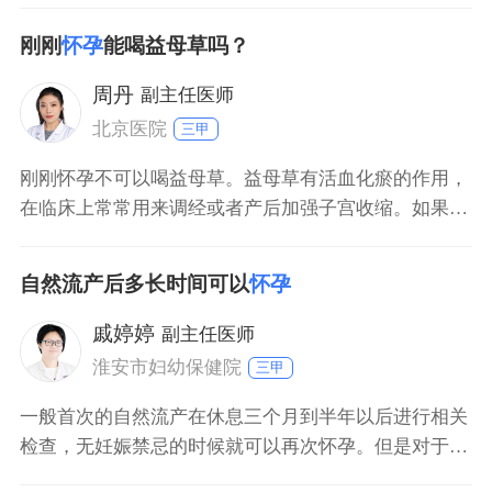
生活，由于同房刺激，容易造成先兆流产。孕十三周到
刚刚
怀孕
能喝益母草吗？
孕二十七周末是孕中期，孕中期胎儿已经稳定，可以过
性生活，但是性生活次数不能过多，动作也不能过于激
周丹
副主任医师
烈。孕二十八
北京医院
三甲
刚刚怀孕不可以喝益母草。益母草有活血化瘀的作用，
在临床上常常用来调经或者产后加强子宫收缩。如果在
怀孕期间喝益母草，可能会造成流产，因此在刚刚怀孕
时千万不可以喝益母草。就算想要流产，也要到医院做
自然流产后多长时间可以
怀孕
一些相关的辅助检查，在排除流产禁忌证的情况下，要
采用药物流产、负压吸引手术来终止早期妊娠，而不要
戚婷婷
副主任医师
随便用药，不
淮安市妇幼保健院
三甲
一般首次的自然流产在休息三个月到半年以后进行相关
检查，无妊娠禁忌的时候就可以再次怀孕。但是对于复
发性流产，所谓的复发性流产是指同一性伴侣，连续发