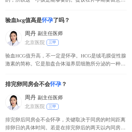
酸片和维他命的填补，平常要留意歇息，营养成分要平
衡，避免服用过多高脂的食材，尽可能的服用某些蛋白
验血hcg值高是
怀孕
了吗？
质食物。在怀孕期要定期的看医生开展产检。
周丹
副主任医师
北京医院
三甲
验血HCG值升高，不一定是怀孕。HCG是绒毛膜促性腺
激素的简称。它是胎盘合体滋养层细胞所分泌的一种糖
蛋白激素。如果怀孕，血HCG值肯定升高。和HCG升高
有关的疾病有好多种，例如异位妊娠，葡萄胎，绒毛膜
排完卵同房会不会
怀孕
？
上皮癌，不完全流产，畸胎瘤，精原细胞睾丸癌等，因
此不能说hcg升高就是怀孕。要想确诊怀孕，还需要做
周丹
副主任医师
超
北京医院
三甲
排完卵后同房会不会怀孕，关键取决于同房的时间距离
排卵日的具体时间。若是在排完卵后的两天以内同房，