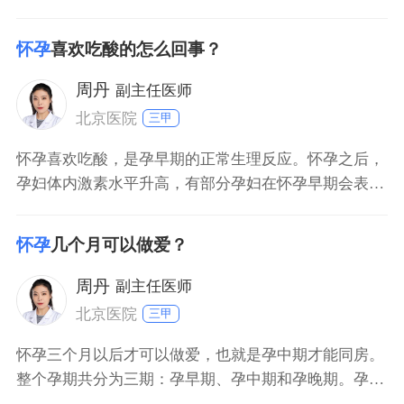
怀孕的几率还是非常高的；排完卵后的两天以后同房，
怀孕的几率就会明显的下降；排完卵的4天以后再同
怀孕
喜欢吃酸的怎么回事？
房，基本上就不会怀孕。如果不想怀孕的话，在排完卵
后的4天之内尽量不要同房。
周丹
副主任医师
北京医院
三甲
怀孕喜欢吃酸，是孕早期的正常生理反应。怀孕之后，
孕妇体内激素水平升高，有部分孕妇在怀孕早期会表现
出恶心、呕吐、喜食酸性食物等表现，这些症状称之为
早孕反应。而且，孕早期大部分孕妇胃口不好，酸性食
怀孕
几个月可以做爱？
物比较开胃，可以在一定程度上刺激孕妇食欲增加，这
也是怀孕之后，喜欢吃酸性食物的原因之一。孕早期注
周丹
副主任医师
意休息，饮食
北京医院
三甲
怀孕三个月以后才可以做爱，也就是孕中期才能同房。
整个孕期共分为三期：孕早期、孕中期和孕晚期。孕十
二周末之前是孕早期，孕早期胎儿很不稳定，如果过性