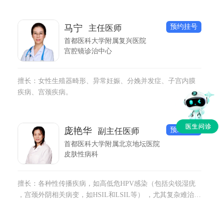
不育等宫腹腔镜手术上有丰富的临床经验。
预约挂号
马宁
主任医师
首都医科大学附属复兴医院
宫腔镜诊治中心
擅长：女性生殖器畸形、异常妊娠、分娩并发症、子宫内膜
疾病、宫颈疾病。
预约挂号
庞艳华
副主任医师
首都医科大学附属北京地坛医院
皮肤性病科
擅长：各种性传播疾病，如高低危HPV感染（包括尖锐湿疣
，宫颈外阴相关病变，如HSIL和LSIL等） ，尤其复杂难治及
巨大尖锐湿疣，梅毒（包括妊娠梅毒）、生殖器疱疹、淋病
及非淋菌性尿道炎、职业暴露后的评估、艾滋病、性病心理