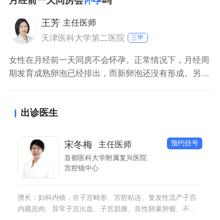
月经前一天同房会
怀孕
吗
概率较小，即使怀孕早期流产风险也比较大。
王芳
主任医师
天津医科大学第二医院
三甲
女性在月经前一天同房不会怀孕。正常情况下，月经周
期发育成熟卵泡已经排出，而新卵泡还没有形成。另
外，在来月经前体内雌激素和孕激素处于较高水平，白
带分泌量会增多粘稠度也会增加，也不利于精子通过宫
出诊医生
颈内口进入宫腔和输卵管内。
预约挂号
宋冬梅
主任医师
首都医科大学附属复兴医院
宫腔镜中心
擅长：妇科内镜，在子宫畸形、宫腔粘连、复发性流产子宫
内膜息肉、异常子宫出血、子宫肌瘤、良性卵巢肿瘤、不孕