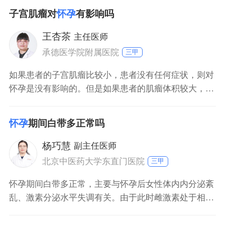
生三次及三次以上的自然流产，虽然复发性流产定义为
子宫肌瘤对
怀孕
有影响吗
连续三次或三次以上，但是大多数专家认为连续发生两
次流产，应重视并予评估。早期复发性流产常见原因为
王杏茶
主任医师
胚胎染色体异常、免疫功能低下、黄体功能不全、甲状
承德医学院附属医院
三甲
腺功
如果患者的子宫肌瘤比较小，患者没有任何症状，则对
怀孕是没有影响的。但是如果患者的肌瘤体积较大，就
会影响受精卵的着床，导致不孕或者早期流产。子宫肌
瘤如果没有明显症状，则不用做特殊处理。但是如果有
怀孕
期间白带多正常吗
明显症状，就要及时进行治疗。
杨巧慧
副主任医师
北京中医药大学东直门医院
三甲
怀孕期间白带多正常，主要与怀孕后女性体内内分泌紊
乱、激素分泌水平失调有关。由于此时雌激素处于相对
比较高水平，所以白带也会增多。白带增多以后，孕妇
没有出现外阴瘙痒、腰部、腹部不适、尿频、尿急、尿