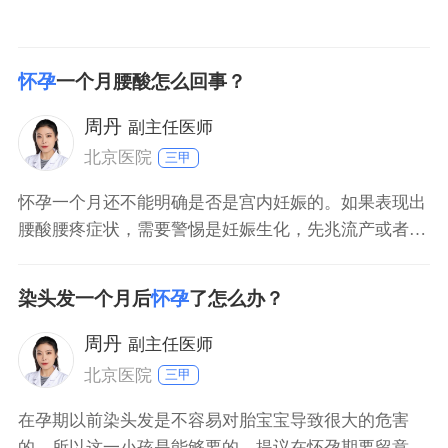
怀孕
一个月腰酸怎么回事？
周丹
副主任医师
北京医院
三甲
怀孕一个月还不能明确是否是宫内妊娠的。如果表现出
腰酸腰疼症状，需要警惕是妊娠生化，先兆流产或者宫
外孕可能性，可以先抽血检查孕酮，雌二醇及hcg初步
判断。如果数值较低，需要一周后行阴超明确宫内妊
染头发一个月后
怀孕
了怎么办？
娠，确诊后结合保胎治疗。腰酸是中医肾虚表现，可以
结合中药补肾益气安胎，尽量注意休息。
周丹
副主任医师
北京医院
三甲
在孕期以前染头发是不容易对胎宝宝导致很大的危害
的，所以这一小孩是能够要的。提议在怀孕期要留意叶