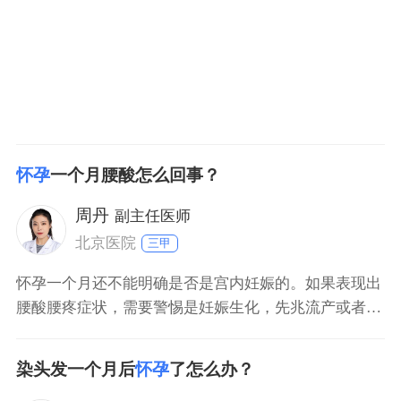
后，因
怀孕
一个月腰酸怎么回事？
周丹
副主任医师
北京医院
三甲
怀孕一个月还不能明确是否是宫内妊娠的。如果表现出
腰酸腰疼症状，需要警惕是妊娠生化，先兆流产或者宫
外孕可能性，可以先抽血检查孕酮，雌二醇及hcg初步
判断。如果数值较低，需要一周后行阴超明确宫内妊
染头发一个月后
怀孕
了怎么办？
娠，确诊后结合保胎治疗。腰酸是中医肾虚表现，可以