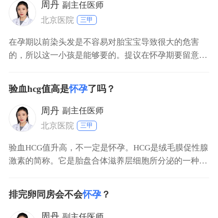
结合中药补肾益气安胎，尽量注意休息。
周丹
副主任医师
北京医院
三甲
在孕期以前染头发是不容易对胎宝宝导致很大的危害
的，所以这一小孩是能够要的。提议在怀孕期要留意叶
酸片和维他命的填补，平常要留意歇息，营养成分要平
衡，避免服用过多高脂的食材，尽可能的服用某些蛋白
验血hcg值高是
怀孕
了吗？
质食物。在怀孕期要定期的看医生开展产检。
周丹
副主任医师
北京医院
三甲
验血HCG值升高，不一定是怀孕。HCG是绒毛膜促性腺
激素的简称。它是胎盘合体滋养层细胞所分泌的一种糖
蛋白激素。如果怀孕，血HCG值肯定升高。和HCG升高
有关的疾病有好多种，例如异位妊娠，葡萄胎，绒毛膜
排完卵同房会不会
怀孕
？
上皮癌，不完全流产，畸胎瘤，精原细胞睾丸癌等，因
此不能说hcg升高就是怀孕。要想确诊怀孕，还需要做
周丹
副主任医师