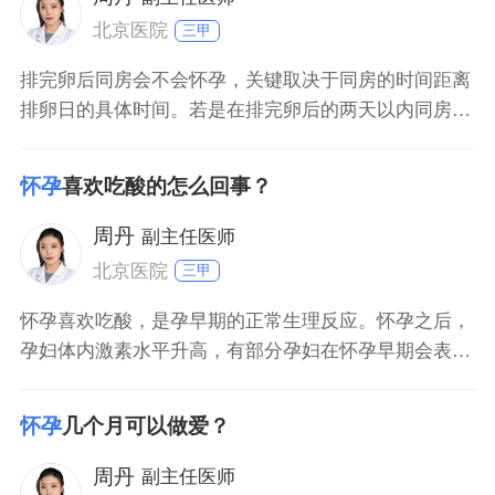
超
北京医院
三甲
排完卵后同房会不会怀孕，关键取决于同房的时间距离
排卵日的具体时间。若是在排完卵后的两天以内同房，
怀孕的几率还是非常高的；排完卵后的两天以后同房，
怀孕的几率就会明显的下降；排完卵的4天以后再同
怀孕
喜欢吃酸的怎么回事？
房，基本上就不会怀孕。如果不想怀孕的话，在排完卵
后的4天之内尽量不要同房。
周丹
副主任医师
北京医院
三甲
怀孕喜欢吃酸，是孕早期的正常生理反应。怀孕之后，
孕妇体内激素水平升高，有部分孕妇在怀孕早期会表现
出恶心、呕吐、喜食酸性食物等表现，这些症状称之为
早孕反应。而且，孕早期大部分孕妇胃口不好，酸性食
怀孕
几个月可以做爱？
物比较开胃，可以在一定程度上刺激孕妇食欲增加，这
也是怀孕之后，喜欢吃酸性食物的原因之一。孕早期注
周丹
副主任医师