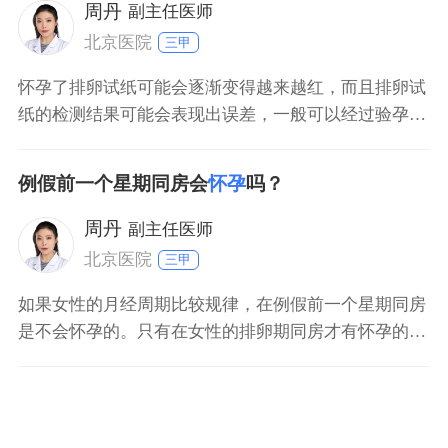
周丹
副主任医师
北京医院
三甲
怀孕了排卵试纸可能会逐渐变得越来越红，而且排卵试
纸的检测结果可能会表现出误差，一般可以经过验孕棒
进行测验，也可以经过医院查血HCG明确是否已经怀
孕。如果结果显示已经怀孕，就需要定时去医院进行产
例假前一个星期同房会
怀孕
吗？
前检查，平时要注意多休息，不可以进行剧烈运动，如
果结果显示没有怀孕，就需要调整好心态，明确好排卵
周丹
副主任医师
时期做好怀孕
北京医院
三甲
如果女性的月经周期比较规律，在例假前一个星期同房
是不会怀孕的。只有在女性的排卵期同房才有怀孕的可
能性，女性的排卵日在下次月经来潮前14日左右，排卵
日前后的45天内就是排卵期，其余的时间均为安全期。
在月经来潮的前一周属于安全期，因此同房不会怀孕。
但是受很多因素的影响，排卵日也有可能会提前或者延