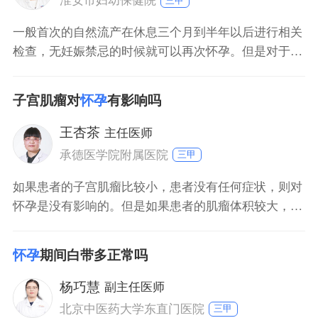
淮安市妇幼保健院
三甲
一般首次的自然流产在休息三个月到半年以后进行相关
检查，无妊娠禁忌的时候就可以再次怀孕。但是对于复
发性流产，所谓的复发性流产是指同一性伴侣，连续发
生三次及三次以上的自然流产，虽然复发性流产定义为
子宫肌瘤对
怀孕
有影响吗
连续三次或三次以上，但是大多数专家认为连续发生两
次流产，应重视并予评估。早期复发性流产常见原因为
王杏茶
主任医师
胚胎染色体异常、免疫功能低下、黄体功能不全、甲状
承德医学院附属医院
三甲
腺功
如果患者的子宫肌瘤比较小，患者没有任何症状，则对
怀孕是没有影响的。但是如果患者的肌瘤体积较大，就
会影响受精卵的着床，导致不孕或者早期流产。子宫肌
瘤如果没有明显症状，则不用做特殊处理。但是如果有
怀孕
期间白带多正常吗
明显症状，就要及时进行治疗。
杨巧慧
副主任医师
北京中医药大学东直门医院
三甲