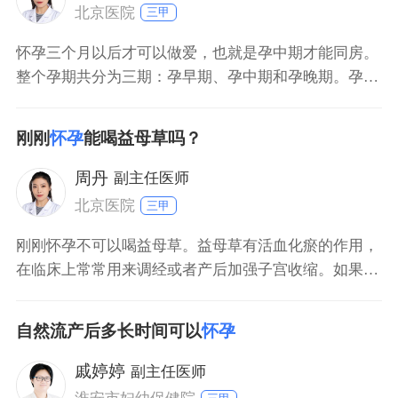
意休息，饮食
北京医院
三甲
怀孕三个月以后才可以做爱，也就是孕中期才能同房。
整个孕期共分为三期：孕早期、孕中期和孕晚期。孕十
二周末之前是孕早期，孕早期胎儿很不稳定，如果过性
生活，由于同房刺激，容易造成先兆流产。孕十三周到
刚刚
怀孕
能喝益母草吗？
孕二十七周末是孕中期，孕中期胎儿已经稳定，可以过
性生活，但是性生活次数不能过多，动作也不能过于激
周丹
副主任医师
烈。孕二十八
北京医院
三甲
刚刚怀孕不可以喝益母草。益母草有活血化瘀的作用，
在临床上常常用来调经或者产后加强子宫收缩。如果在
怀孕期间喝益母草，可能会造成流产，因此在刚刚怀孕
时千万不可以喝益母草。就算想要流产，也要到医院做
自然流产后多长时间可以
怀孕
一些相关的辅助检查，在排除流产禁忌证的情况下，要
采用药物流产、负压吸引手术来终止早期妊娠，而不要
戚婷婷
副主任医师
随便用药，不