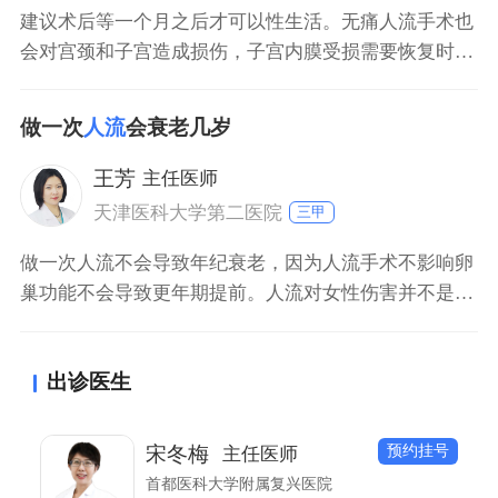
建议术后等一个月之后才可以性生活。无痛人流手术也
会对宫颈和子宫造成损伤，子宫内膜受损需要恢复时
间，如果过早性生活会影响子宫恢复，而且容易感染妇
科病。多数女性在流产一个月后子宫内膜可以修复好，
做一次
人流
会衰老几岁
如果复查没有异常情况时可以同房。
王芳
主任医师
天津医科大学第二医院
三甲
做一次人流不会导致年纪衰老，因为人流手术不影响卵
巢功能不会导致更年期提前。人流对女性伤害并不是身
体衰老，而是操作不当会产生各种并发症，比如子宫内
膜受损、宫腔粘连，同时对于女性心理还会造成很大创
出诊医生
伤，部分女性会引起盆腔炎症、输卵管堵塞造成不孕。
所以最好避免进行人流。
预约挂号
宋冬梅
主任医师
首都医科大学附属复兴医院