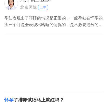
北京医院
三甲
孕妇表现出了嗜睡的情况是正常的，一般孕妇在怀孕的
头三个月是会表现出嗜睡的情况的，是不必要过分的担
心的。孕妇在怀孕的过程之中由于胎儿需要母体提供大
量的营养的物质，随意人会表现出乏力的情况，会导致
孕妇昏昏欲睡的情况。平时注意休息，防止表现出熬夜
的情况，多吃新鲜的水果和蔬菜之类的食物。做到饮食
的善衡，保持
怀孕
了排卵试纸马上就红吗？