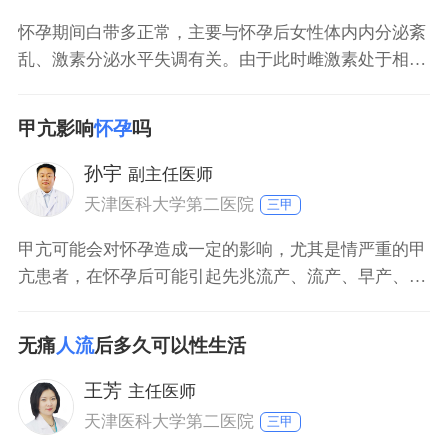
怀孕期间白带多正常，主要与怀孕后女性体内内分泌紊
乱、激素分泌水平失调有关。由于此时雌激素处于相对
比较高水平，所以白带也会增多。白带增多以后，孕妇
没有出现外阴瘙痒、腰部、腹部不适、尿频、尿急、尿
甲亢影响
怀孕
吗
热以及尿疼等，一般不用过于担心，基本上不会有太大
问题。但是，如果白带出现了颜色、性状、质地以及气
孙宇
副主任医师
味改变，要考虑是炎症可能，可前往医院完善相关检
天津医科大学第二医院
三甲
查，明
甲亢可能会对怀孕造成一定的影响，尤其是情严重的甲
亢患者，在怀孕后可能引起先兆流产、流产、早产、死
胎等病情发生，需患者积极进行甲亢的治疗。建议在病
情平稳的情况下怀孕，可尽量减少上述风险的发生。在
无痛
人流
后多久可以性生活
怀孕期间，需定期复查甲功，及时调整治疗方案等。
王芳
主任医师
天津医科大学第二医院
三甲