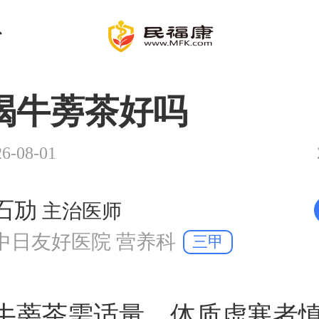
喝牛蒡茶好吗
-08-01
石劢
主治医师
中日友好医院 营养科
三甲
牛蒡茶需适量，体质虚寒者