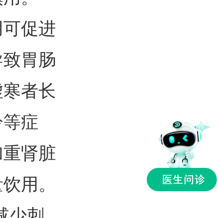
用可促进
导致胃肠
虚寒者长
冷等症
加重肾脏
量饮用。
减少刺