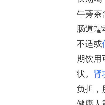
牛蒡茶
肠道蠕
不适或
期饮用
状。
肾
负担，
健康人