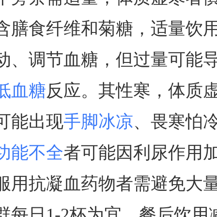
含膳食纤维和菊糖，适量饮
动、调节血糖，但过量可能
低血糖
反应。其性寒，体质
可能出现
手脚冰凉
、畏寒怕
功能不全
者可能因利尿作用
服用抗凝血药物者需避免大
群每日1-2杯为宜，餐后饮用