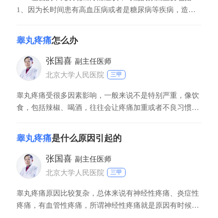
1、因为长时间患有高血压病或者是糖尿病等疾病，造成
全身多处的动脉血管发生硬化，累及到睾丸的动脉使睾丸
发生缺血性病变，造成睾丸疼痛。2、长时间久坐、或者
睾丸疼痛
怎么办
长时间站立、或者体型过于肥胖的男性，发生精索静脉曲
张而造成睾丸疼痛。
张国喜
副主任医师
北京大学人民医院
三甲
睾丸疼痛受很多因素影响，一般来说不是特别严重，像饮
食，包括辣椒、喝酒，往往会让疼痛加重或者不良习惯，
憋尿、久坐，也可以让疼痛加重，也是诱发因素。睾丸疼
痛一旦发生，建议通过饮食方式，行为习惯，药物等等一
睾丸疼痛
是什么原因引起的
些方式来解决。1调整饮食睾丸疼痛要注意饮食，尽量清
淡一点，避免吃辣椒、喝酒。2改善不良习惯患者需要注
张国喜
副主任医师
意避免憋尿，避免久坐，有助于缓解睾丸
北京大学人民医院
三甲
睾丸疼痛原因比较复杂，总体来说有神经性疼痛、炎症性
疼痛，有血管性疼痛，所谓神经性疼痛就是原因有时候具
体部位搞不清楚，叫牵涉痛，比方说有的在前列腺部位，