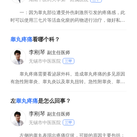
一：因为睾丸部位遭受外伤刺激所引发的疼痛感，此
时可以使用三七片等活血化瘀的药物进行治疗，做好私处
的卫生护理。二：因为您患有急性附睾炎、睾丸炎等疾病
所致。这种情况下，您可以使用抗生素类的药物进行治
睾丸疼痛
看哪个科？
疗，例如甲硝唑、阿莫西林等。三：患有精索静脉曲张，
此时您可以使用七叶皂苷类、黄酮类药物进行治疗，疼痛
李刚琴
副主任医师
感
无锡市中医医院
三甲
睾丸疼痛需要看泌尿外科。造成睾丸疼痛的多见原因
有急性附睾炎、睾丸炎以及睾丸扭转。急性附睾炎、睾丸
炎多为尿路感染逆行造成或外伤造成，疼痛逐渐加重伴随
附睾、睾丸肿大，可合并发热。需要使用三代头孢抗生素
左
睾丸疼痛
是怎么回事？
治疗两周左右。如治疗不彻底可转为睾丸脓肿或慢性睾丸
炎。睾丸扭转多发生于瘦高的青年人，可于夜间睡眠期间
李刚琴
副主任医师
无锡市中医医院
三甲
左侧的睾丸表现出疼痛症状，可能的原因主要包括：