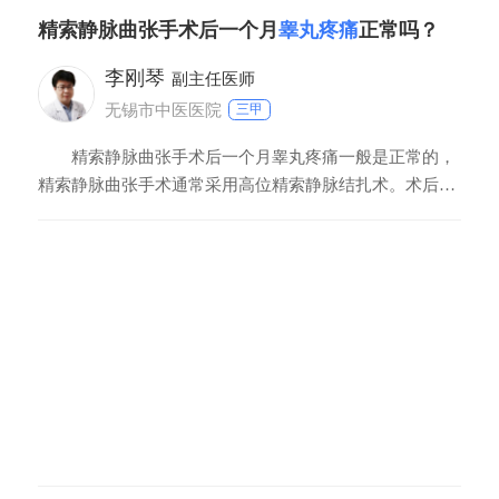
物进行治疗，最近注意饮食清淡，以后需要戒掉手淫。最
精索静脉曲张手术后一个月
睾丸疼痛
正常吗？
近不要发生性生活。
李刚琴
副主任医师
无锡市中医医院
三甲
精索静脉曲张手术后一个月睾丸疼痛一般是正常的，
精索静脉曲张手术通常采用高位精索静脉结扎术。术后短
时间内，部分患者可能会出现睾丸扩张或疼痛。随着手术
的恢复，睾丸疼痛的现象就会逐渐改善，无需特殊治疗。
但术后也会有一部分患者出现睾丸明显肿大或附睾肿大、
疼痛，也可能是有睾丸炎或附睾炎。