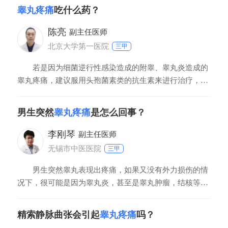
睾丸疼痛
吃什么药？
陈亮
副主任医师
北京大学第一医院
三甲
若是因为细菌逆行性感染造成的附睾、睾丸炎造成的
睾丸疼痛，建议服用头孢菌素类的抗生素来进行治疗，也
可以跟抗厌氧菌药物联合用药，这样效果会更加明显。如
果睾丸疼痛是由于精索静脉曲张所造成的，可以服用迈之
男生突然
睾丸疼痛
是怎么回事？
灵进行缓解。慢性的前列腺炎也会造成睾丸的疼痛，这个
时候可以服用盐酸坦索罗辛和前列疏通胶囊来进行治疗。
李刚琴
副主任医师
无锡市中医医院
三甲
男生突然睾丸表现出疼痛，如果又没有外力损伤的情
况下，很可能是因为睾丸炎，甚至是睾丸肿瘤，结核等病
变所造成的。睾丸是男性重要的一个性器官，不会无故的
表现出疼痛，多是病变的因素，应当去医院做一个睾丸彩
精索静脉曲张会引起
睾丸疼痛
吗？
超检查，看有没有异常情况。如果存在问题，应当查清楚