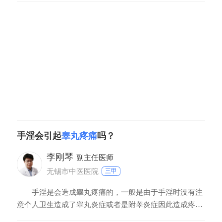
回流，侧支循环的建立需要一定的适应过程，术后可能会
表现出血流不畅、睾丸胀痛不适等表现，一般不伴随红
肿、疼痛等表现，可以逐渐缓解。若有疼痛，并伴随阴囊
红
手淫会引起
睾丸疼痛
吗？
李刚琴
副主任医师
无锡市中医医院
三甲
手淫是会造成睾丸疼痛的，一般是由于手淫时没有注
意个人卫生造成了睾丸炎症或者是附睾炎症因此造成疼
痛，建议到正规医院检查一下，之后可以考虑服用消炎药