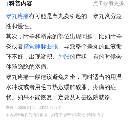
科普内容
点击收看更多
睾丸疼痛
有可能是睾丸炎引起的，睾丸炎分急
性和慢性。
其次，附睾和精索的部位出现问题，比如附睾
炎或者
精索静脉曲张
，导致整个睾丸的血液循
环不好，出现淤积、
肿胀
的症状，有的时候会
伴随隐隐的疼痛。
睾丸疼痛一般建议避免久坐，同时适当的用温
水冲洗或者用毛巾热敷缓解酸胀、疼痛的症
状。如果不能恢复一定要及时去医院就诊。
发布于 2026-04-26 浏览3.36万次
本内容不能作为治疗依据，如有不适请到医院进行科学治疗