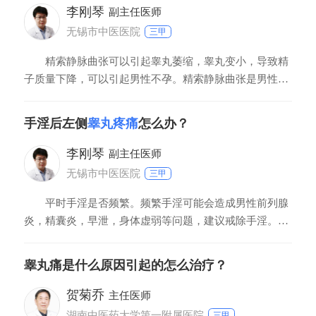
弄明白，再考虑采取什么样的治疗措施。
李刚琴
副主任医师
无锡市中医医院
三甲
精索静脉曲张可以引起睾丸萎缩，睾丸变小，导致精
子质量下降，可以引起男性不孕。精索静脉曲张是男性常
见病，多见于2030岁的青壮年男性，临床上以左侧多见。
精索静脉曲张的临床症状，主要表现为阴囊坠胀不适，有
手淫后左侧
睾丸疼痛
怎么办？
的时候出现疼痛，久站及劳累后加重，平卧休息时可减
轻。重度的精索静脉曲张会导致睾丸萎缩变小，引起
李刚琴
副主任医师
无锡市中医医院
三甲
平时手淫是否频繁。频繁手淫可能会造成男性前列腺
炎，精囊炎，早泄，身体虚弱等问题，建议戒除手淫。现
阶段睾丸隐痛要警惕表现出睾丸炎症，建议您去正规医院
挂泌尿外科检查一下阴囊彩超，看看有无异常，平时多注
睾丸痛是什么原因引起的怎么治疗？
意休息，停止手淫，好好调理身体。病人要养成良好的生
活习惯，保证充足的睡眠，注意休息，戒烟忌酒，放松心
贺菊乔
主任医师
湖南中医药大学第一附属医院
三甲