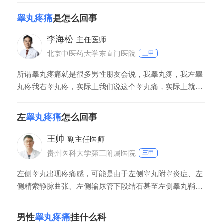
表现为睾丸痛，通过神经系统传导过来或者别的地方，包
睾丸疼痛
是怎么回事
括腰椎或者别的地方有炎症，最后传导到睾丸，另外有血
管性疼痛，比如说精索静脉曲张可能会引起睾丸胀痛，也
李海松
主任医师
有炎症性，比方说附睾炎或者睾丸炎引起睾丸
北京中医药大学东直门医院
三甲
所谓睾丸疼痛就是很多男性朋友会说，我睾丸疼，我左睾
丸疼我右睾丸疼，实际上我们说这个睾丸痛，实际上就叫
阴囊痛，就是在阴囊这里边，因为睾丸在阴囊里边，不管
是睾丸不管是附睾，不管是输精管，或者是不管是鞘膜的
左
睾丸疼痛
怎么回事
问题，都可以出现阴囊的疼痛。阴囊出现疼痛，有这样几
种情况，一种是阴囊本身的原因，一种是阴囊以外的原
王帅
副主任医师
因，疼在阴囊不一定都是阴囊的问题，疼在睾丸
贵州医科大学第三附属医院
三甲
左侧睾丸出现疼痛感，可能是由于左侧睾丸附睾炎症、左
侧精索静脉曲张、左侧输尿管下段结石甚至左侧睾丸鞘膜
积液等原因引起，需要通过睾丸局部触诊、彩超、CT等检
查明确病因。如果由于炎症引起，需要积极抗炎治疗；如
男性
睾丸疼痛
挂什么科