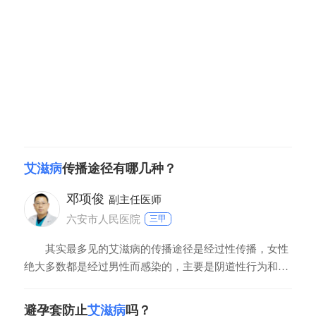
分三期，一期出现硬下疳，二期有皮疹、淋巴结肿大，三
期可损害心血管、神经系统；艾滋病急性期类似感冒
艾滋病
传播途径有哪几种？
邓项俊
副主任医师
六安市人民医院
三甲
其实最多见的艾滋病的传播途径是经过性传播，女性
绝大多数都是经过男性而感染的，主要是阴道性行为和肛
交性行为。男性的艾滋病现阶段根据流行病学调查统计，
百分之七八十以上都是经过男性同性性行为而感染，男同
避孕套防止
艾滋病
吗？