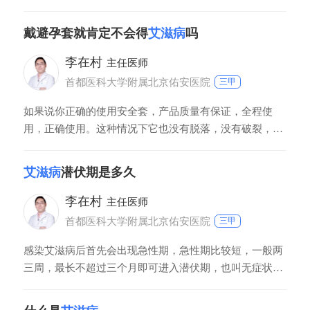
现为CD4T淋巴细胞不断减少，最终导致人体免疫功能的
缺陷以及各种机会性感染和肿瘤发生，HIV进入人体后，
戴避孕套就肯定不会得
艾滋病
吗
在24到48小时达到局部淋巴结，五天左右在外周血中可以
检测到病毒成分，进而产生病毒血症导
李在村
主任医师
首都医科大学附属北京佑安医院
三甲
如果说你正确的使用安全套，产品质量有保证，全程使
用，正确使用。这种情况下它也没有脱落，没有破裂，我
们一般不用担心感染这个艾滋病的问题。但是有一个问
题，并不是说戴避孕套就彻底安全。第一个，一个是你不
艾滋病
潜伏期是多久
能保证你下一次的时候，套不脱落不破。另外一个就是说
你接触的人越多，对方是阳性的几率越多，你碰见艾滋病
李在村
主任医师
的可能性越大，可能会把自个置于风险之中，所以
首都医科大学附属北京佑安医院
三甲
感染艾滋病后首先会出现急性期，急性期比较短，一般两
三周，最长不超过三个月即可进入潜伏期，也叫无症状
期。无症状期属于漫长的过程，一般患者会平均存在8到
10年的无症状期。部分患者仅存在2到5年的无症状期，极