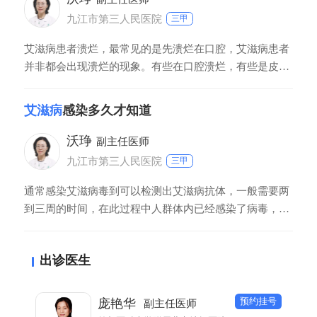
九江市第三人民医院
三甲
艾滋病患者溃烂，最常见的是先溃烂在口腔，艾滋病患者
并非都会出现溃烂的现象。有些在口腔溃烂，有些是皮肤
的溃烂，跟患者病情关系很大。艾滋病患者是身体免疫力
下降，导致口腔、皮肤等出现细菌、病毒的感染，才会出
艾滋病
感染多久才知道
现溃烂的现象，所以除了溃烂外，患者还会出现其它的临
床症状和体征，比如恶性肿瘤等等。
沃琤
副主任医师
九江市第三人民医院
三甲
通常感染艾滋病毒到可以检测出艾滋病抗体，一般需要两
到三周的时间，在此过程中人群体内已经感染了病毒，但
是还不能检测出来，也有极个别的需要达到三个月左右才
能检测出来。所以要完全排除艾滋病毒的感染，至少需要
出诊医生
复查两到三次，在发生高危行为后三个月左右再复查，才
能完全排除艾滋病的感染。
预约挂号
庞艳华
副主任医师