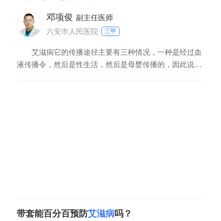
的风险是很大的。除了性行为，其他的可以在不正规的机
构进行有创的操作，比如静脉吸毒，比如纹身就有可能会
邓项俊
副主任医师
六安市人民医院
三甲
艾滋病它的传播途径主要有三种情况，一种是经过血
液传播令，然后是性生活，然后是母婴传播的，因此说我
们如果说在同房的时候。带上避孕套，它有预防性病和艾
滋病的作用，避孕套只要在使用的过程当中没有表现出破
裂和脱落的现象，肯定有预防艾滋病的作用。饮食以清
淡、易消化的食物为主，戒烟忌酒，防止质硬、生冷、刺
激
带套能百分百预防
艾滋病
吗？