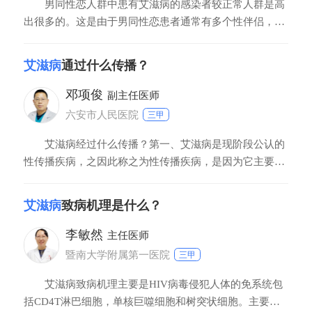
男同性恋人群中患有艾滋病的感染者较正常人群是高
出很多的。这是由于男同性恋患者通常有多个性伴侣，性
伴侣不固定，而男同性恋在性交方式上，由于比较粗暴，
容易导致皮肤和粘膜的破损使得艾滋病病毒更容易感染对
艾滋病
通过什么传播？
方。因此在男同性恋人群中，艾滋病患病的感染力和较女
童和正常人群是高出很多的。因此在男同性恋人群中要发
邓项俊
副主任医师
六安市人民医院
三甲
艾滋病经过什么传播？第一、艾滋病是现阶段公认的
性传播疾病，之因此称之为性传播疾病，是因为它主要的
传播方式是性传播，其中以男男性行为的肛交传播发生率
最高。第二、艾滋病还可以经过直接输入血制品进行传
艾滋病
致病机理是什么？
播。第三、母婴垂直传播，指的是母亲本身有艾滋病，造
成出生的婴儿感染艾滋病，这就是所谓的母婴垂直传播。
李敏然
主任医师
第
暨南大学附属第一医院
三甲
艾滋病致病机理主要是HIV病毒侵犯人体的免系统包
括CD4T淋巴细胞，单核巨噬细胞和树突状细胞。主要表