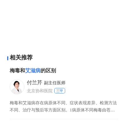
相关推荐
梅毒和
艾滋病
的区别
付兰芹
副主任医师
北京协和医院
三甲
梅毒和艾滋病存在病原体不同、症状表现差异、检测方法
不同、治疗与预后等方面区别。1病原体不同梅毒由苍白
螺旋体感染引发，属细菌性传染病；艾滋病由人类免疫缺
陷病毒感染导致，是病毒性传染病。2症状表现差异梅毒