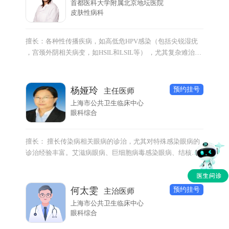
首都医科大学附属北京地坛医院
皮肤性病科
擅长：各种性传播疾病，如高低危HPV感染（包括尖锐湿疣
，宫颈外阴相关病变，如HSIL和LSIL等） ，尤其复杂难治及
巨大尖锐湿疣，梅毒（包括妊娠梅毒）、生殖器疱疹、淋病
及非淋菌性尿道炎、职业暴露后的评估、艾滋病、性病心理
问题等，各种感染性皮肤病（如皮肤结核、皮肤真菌、病毒
预约挂号
杨娅玲
主任医师
性皮肤病等），皮肤肿瘤（包括良性、恶性皮肤肿瘤）等。
上海市公共卫生临床中心
常见皮肤病，美容皮肤学，尤其皮肤外科学，包括浅表肿物
眼科综合
切除术（如色素痣，皮肤纤维瘤，表皮囊肿等），各种良、
恶性肿瘤的切除与修复，微创腋臭根治术等疾病诊治。
擅长： 擅长传染病相关眼病的诊治，尤其对特殊感染眼病的
诊治经验丰富。艾滋病眼病、巨细胞病毒感染眼病、结核眼
病、病毒感染眼病、梅毒性眼病等。
预约挂号
何太雯
主治医师
上海市公共卫生临床中心
眼科综合