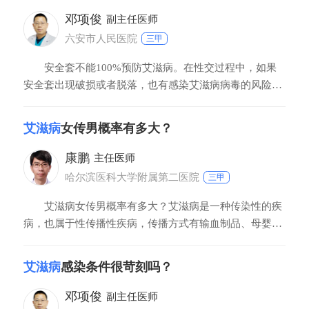
邓项俊
副主任医师
六安市人民医院
三甲
安全套不能100%预防艾滋病。在性交过程中，如果
安全套出现破损或者脱落，也有感染艾滋病病毒的风险。
戴安全套可以明显地减少艾滋病的发生率，艾滋病的主要
传播途径是血液传播、性接触传播和母婴垂直传播。目前
艾滋病
女传男概率有多大？
性接触传播是最主要的传播方式之一，它包括同性和异性
之间的传播，尤其是性生活的过程中，如果阴部有局部
康鹏
主任医师
哈尔滨医科大学附属第二医院
三甲
艾滋病女传男概率有多大？艾滋病是一种传染性的疾
病，也属于性传播性疾病，传播方式有输血制品、母婴传
播、性接触传播。至于女传男的概率有多大，要根据病人
病毒的数量以及病毒的毒力和入侵男方的方式均有相关
艾滋病
感染条件很苛刻吗？
性。研究表明，女性感染者唾液、阴道分泌物以及乳汁等
均含有艾滋病病毒。如果和男方密切接触，特别是性生活
邓项俊
副主任医师