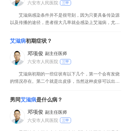
等
六安市人民医院
三甲
艾滋病感染条件并不是很苛刻，因为只要具备传染源
以及传播的途径，患者很大几率就会感染上艾滋病，尤其
是对于一些性生活不健康的人来说。感染艾滋病是由于通
过各种传播方式艾滋病病毒进入到人体，它会在人体潜伏
艾滋病
初期症状？
很长的一段时间，等到人体免疫机能慢慢衰弱才会爆发。
1、艾滋病没有治愈好之前不能和任何人发生性关系，因
邓项俊
副主任医师
六安市人民医院
三甲
艾滋病初期的一些症状有以下几个，第一个会有发烧
的情况存在。第二个就是出皮疹，当然这种皮疹可以出目
前是四肢，胸部，背部。第三个方面就是口腔溃疡。第四
个方面是人，没有精神，没有力气。现阶段所说的这些症
男同
艾滋病
是什么病？
状并不是确定的，绝对的。因为艾滋病的确诊并不是根据
症状的症状，只是一个辅助判断的标准，需要经过艾滋病
邓项俊
副主任医师
六安市人民医院
三甲