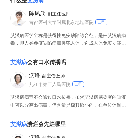
什么是
艾滋病
少数患者会长于十年以上不发病。潜伏期患者可能患者不
会出现艾滋病相关症状，但是患者同样会出现正常的发
陈凤欣
副主任医师
烧、拉肚子现象。
首都医科大学附属北京地坛医院
三甲
艾滋病医学全称是获得性免疫缺陷综合征，是由艾滋病病
毒，即人类免疫缺陷病毒侵犯人体，造成人体免疫功能降
低或者丧失，导致出现各种不可治愈的感染和肿瘤，最后
导致感染者死亡。因为艾滋病侵犯的是免疫系统，所以如
艾滋病
会有口水传播吗
果免疫系统崩塌之后，会导致很多致病菌进入身体，造成
身体的感染。其次，身体里异常的细胞，比如肿瘤细胞，
沃琤
副主任医师
在没有免疫功能的控制，会开始不断的复制、
九江市第三人民医院
三甲
艾滋病病毒不会通过口水传播，虽然艾滋病感染者的唾液
中可以分离出病毒，但含量是极其微小的，在单位体制内
的病毒量并不足以造成人体的感染。而且正常人群唾液中
含有酶类，是可以抑制艾滋病毒活性的。所以即便是艾滋
艾滋病
溃烂会先烂哪里
病感染者的唾液接触了正常人，也不会造成正常人群的感
染。
沃琤
副主任医师