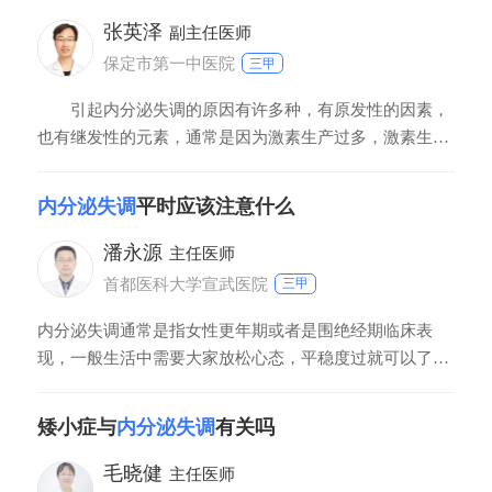
作息规律。人体一般在11:002:00之间是
张英泽
副主任医师
保定市第一中医院
三甲
引起内分泌失调的原因有许多种，有原发性的因素，
也有继发性的元素，通常是因为激素生产过多，激素生产
不足，或者把组织存在抵抗这三大原因都会引发内分泌失
调，对于激素生产过多，例如出现了内分泌腺的肿瘤，内
内分泌失调
平时应该注意什么
分泌腺的肿瘤，伴随内分泌的综合症，自身抗体出现异常
基因缺陷或者外源性的激素摄入过多，都会引起内分泌疾
潘永源
主任医师
首都医科大学宣武医院
三甲
内分泌失调通常是指女性更年期或者是围绝经期临床表
现，一般生活中需要大家放松心态，平稳度过就可以了。
如果症状严重，则需要及时地到医院去就诊治疗。围绝经
期妇女，通常指的是女性45～55岁时候出现月经周期缩短
矮小症与
内分泌失调
有关吗
或者是延长，月经量减少或者是增多到逐渐绝经为止，会
伴有情绪急躁、心慌、出汗、面色潮红等等症状。如果精
毛晓健
主任医师