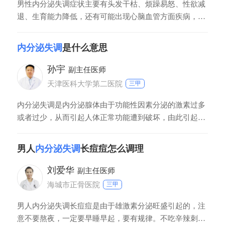
男性内分泌失调症状主要有头发干枯、烦躁易怒、性欲减
退、生育能力降低，还有可能出现心脑血管方面疾病，对
生活积极性低也不爱进行运动。患者一旦出现上述症状
时，需要及时到医院就诊检查甲状腺功能和性激素水平
内分泌失调
是什么意思
等，进行必要检查明确病因。
孙宇
副主任医师
天津医科大学第二医院
三甲
内分泌失调是内分泌腺体由于功能性因素分泌的激素过多
或者过少，从而引起人体正常功能遭到破坏，由此引起各
种疾病和症状。内分泌失调包含疾病种类较多，临床表现
差异很大，如女性出现月经失调、不孕不育，男性出现乳
男人
内分泌失调
长痘痘怎么调理
房发育、性功能下降、新陈代谢加快、血糖增高等情况。
刘爱华
副主任医师
海城市正骨医院
三甲
男人内分泌失调长痘痘是由于雄激素分泌旺盛引起的，注
意不要熬夜，一定要早睡早起，要有规律。不吃辛辣刺激