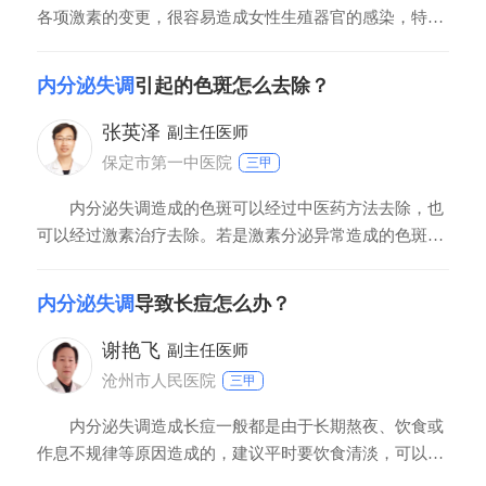
各项激素的变更，很容易造成女性生殖器官的感染，特别
是炎症感染，会使女性免疫力下降，生殖系统无法正常工
作，女性生育能力下降。 2、肥胖 女性患内分泌
内分泌失调
引起的色斑怎么去除？
失调，女性的外貌上也会发生一点变化，很可能会造成肌
肤恶化，出现黄斑、色斑以及痘痘等。此外，内分泌失调
张英泽
副主任医师
保定市第一中医院
三甲
内分泌失调造成的色斑可以经过中医药方法去除，也
可以经过激素治疗去除。若是激素分泌异常造成的色斑，
要在医生指导下使用激素类药物治疗。若是气血不畅通造
成的色斑，可以服用一些活血化瘀、补血益气的中药治
内分泌失调
导致长痘怎么办？
疗。
谢艳飞
副主任医师
沧州市人民医院
三甲
内分泌失调造成长痘一般都是由于长期熬夜、饮食或
作息不规律等原因造成的，建议平时要饮食清淡，可以多
吃富含维生素的食物。按时睡觉，防止长期熬夜。如果痘