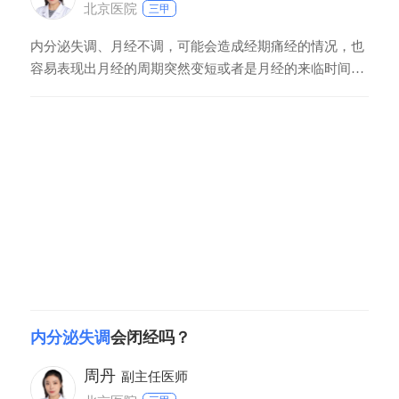
北京医院
三甲
内分泌失调、月经不调，可能会造成经期痛经的情况，也
容易表现出月经的周期突然变短或者是月经的来临时间提
前、推迟等表现，可经过适当的身体锻炼，以及饮食调节
如多吃蔬菜水果等，来调理内分泌，缓解身体的激素紊
乱。建议保持良好的生活习惯，学会缓解压力。必要时应
及时到医院检查。
内分泌失调
会闭经吗？
周丹
副主任医师