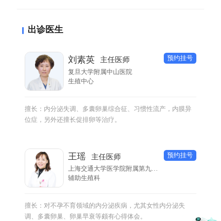
油腻食物，以清淡的食物为主，也可以服用谷维素、复合
维生素或者维生素B6，一定要多喝温开水，多运动，多吃
出诊医生
水果和蔬菜，必要时可以服用中药调理。
预约挂号
刘素英
主任医师
复旦大学附属中山医院
生殖中心
擅长：内分泌失调、多囊卵巢综合征、习惯性流产，内膜异
位症，另外还擅长促排卵等治疗。
预约挂号
王瑶
主任医师
上海交通大学医学院附属第九人民医院
辅助生殖科
擅长：对不孕不育领域的内分泌疾病，尤其女性内分泌失
调、多囊卵巢、卵巢早衰等颇有心得体会。