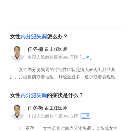
女性
内分泌失调
怎么办？
任冬梅
副主任医师
中国人民解放军第960医院
三甲
女性内分泌失调的特征性症状是病人表现出月经紊
乱、月经提前或者推迟、月经量过多、过少或者表现出崩
漏的症状。一般可以采用食疗和运动的调理方法。aa调理
方法如下。1、食疗。可以多吃一些豆制品，这些食物里
女性
内分泌失调
的症状是什么？
面的雌激素含量非常高，能够补充人体的激素，达到调节
内分泌作用，这样月经就能够准时到来，豆制品还可以达
任冬梅
副主任医师
中国人民解放军第960医院
三甲
1、不孕 女性若长时间内分泌失调，会造成女性