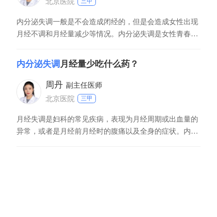
北京医院
三甲
内分泌失调一般是不会造成闭经的，但是会造成女性出现
月经不调和月经量减少等情况。内分泌失调是女性青春期
到更年轻这一阶段一种很常见的疾病，这种疾病的病因和
情绪、饮食和生活习惯有很大关系，也可能是垂体功能下
内分泌失调
月经量少吃什么药？
降所引发的。内分泌紊乱会造成女性排卵障碍从而影响月
经的周期和血量等，但是闭经多是激素水平过低或子宫和
周丹
副主任医师
北京医院
三甲
月经失调是妇科的常见疾病，表现为月经周期或出血量的
异常，或者是月经前月经时的腹痛以及全身的症状。内分
泌失调，月经量少，可能是属于气血亏虚造成的月经量
少，如果你还同时伴有心悸、气短、头晕、疲乏、乏力等
症状的话，有可能确实是气血亏虚的月经量少。可以服用
的药物是益母草颗粒，但益母草颗粒针对气血虚亏虚的患
者