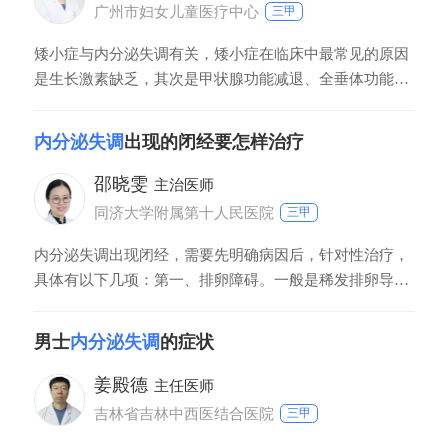
神神经症状，情绪急躁或者是抑郁状态比较
广州市妇女儿童医疗中心
三甲
矮小症与内分泌失调有关，矮小症在临床中最常见的原因
是生长激素缺乏，其次是甲状腺功能减退、全垂体功能减
退等。矮小症患儿需要排除内分泌疾病，每个矮小症的孩
子都应由家长带到儿童内分泌专科门诊就诊、检查，排除
内分泌失调
出现的闭经要怎样治疗
内分泌疾病和其它疾病引起的矮小。
邵晓雯
主治医师
同济大学附属第十人民医院
三甲
内分泌失调出现闭经，需要先明确病因后，针对性治疗，
具体有以下几项：第一、排卵障碍。一般是稀发排卵导
致，最常见的是多囊卵巢综合征，是由于体内雄激素水平
较高，卵巢内积聚很多小卵泡，不生长也排不出，所以会
男士
内分泌失调
的症状
导致很久不来月经。可以通过B超监测以及性激素检查，
可以发现原因，给予相应的孕激素撤退出血治疗，再配合
姜殿德
主任医师
调整周期药物即可。第二、卵巢早衰。围绝经期
吉林省吉林中西医结合医院
三甲