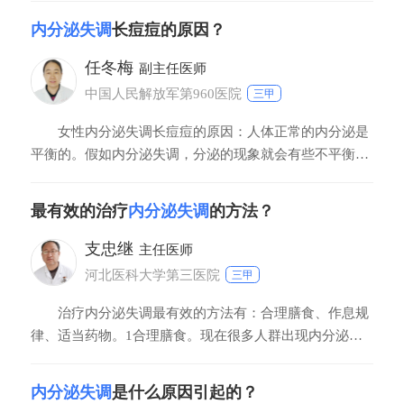
痘比较严重，可以使用阿达帕林凝胶、红霉素软膏等药物
内分泌失调
长痘痘的原因？
治疗。
任冬梅
副主任医师
中国人民解放军第960医院
三甲
女性内分泌失调长痘痘的原因：人体正常的内分泌是
平衡的。假如内分泌失调，分泌的现象就会有些不平衡，
也有人的内分泌失调，来源于遗传。营养素不平衡，还可
造成内分泌失调，营养摄取不足，或饮食不当，对自身内
最有效的治疗
内分泌失调
的方法？
分泌会产生很大影响，易造成内分泌失调。心境变化也是
不可忽视的原因，生活压力和精神压力过大，都容易造成
支忠继
主任医师
河北医科大学第三医院
三甲
治疗内分泌失调最有效的方法有：合理膳食、作息规
律、适当药物。1合理膳食。现在很多人群出现内分泌失
调的主要原因就是饮食问题，如果长期吃生冷刺激以及辛
辣的食物，自然会导致内分泌失调，所以想要缓解这样的
内分泌失调
是什么原因引起的？
情况，就要从饮食方面下手，最好以清淡的食物为主。2