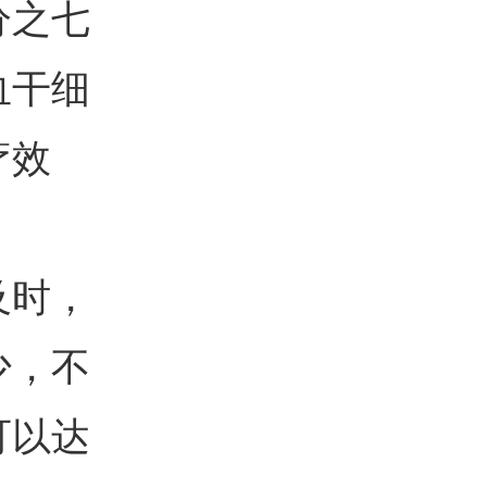
分之七
血干细
疗效
及时，
少，不
可以达