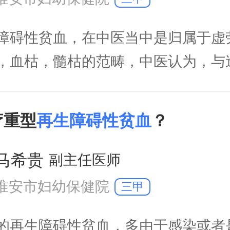
碍性贫血，在中医当中是归属于虚
，血枯，髓枯的范畴，中医认为，与
主要是为心，肝，脾，肾，任何内因
素影响到这些脏腑的造血功能的时候
疗重型
再生障碍性贫血
？
障碍性贫血。中医可以对再生障碍性
，通常可以分为髓枯型，多是指的急
马希贵
副主任医师
，还可
淮安市妇幼保健院
三甲
再生障碍性贫血，多由于感染或者