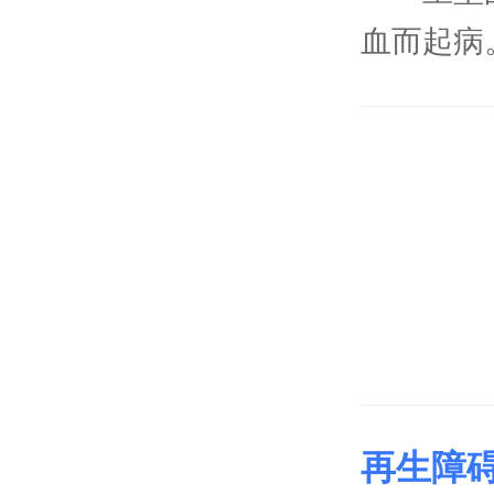
血而起病
行。证候
低热持续
干，尿黄
清热解毒
犀角地黄
再生障