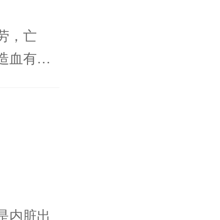
劳，亡
造血有关
，外因以
，均可以
贫血进行
性再生障
是内脏出