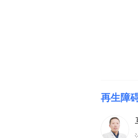
论治的时
证，通常
血。第二
滋补肝肾
再生障