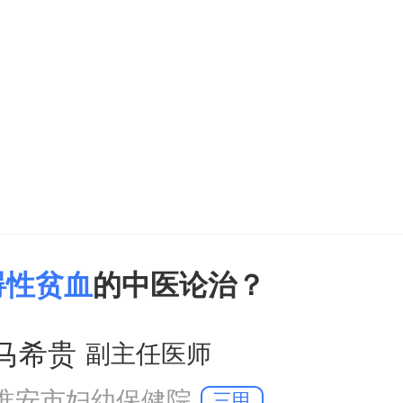
候，通常可以分为五型，第一型是急
可以使用清瘟败毒饮来进行清热解毒
型是肝肾阴虚证，可以使用大补丸合
，养阴
碍性贫血
的中医论治？
马希贵
副主任医师
淮安市妇幼保健院
三甲