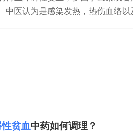
。中医认为是感染发热，热伤血络以
可以见起病急，面色苍白，壮热不退
，皮肤的瘀点瘀斑，斑色红紫，烦躁
，头晕乏力，舌红苔黄，脉洪大数急
，凉血止血。经常选用的方药是清瘟
汤。
碍性贫血
中药如何调理？