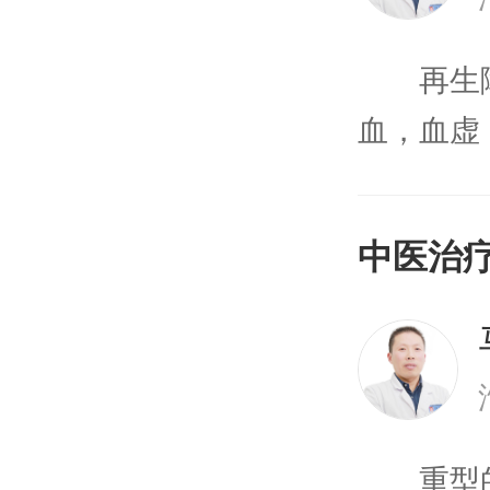
再生障
血，血虚
的脏腑，
及其他因
中医治
发生再生
辩证分型
碍性贫血
重型的