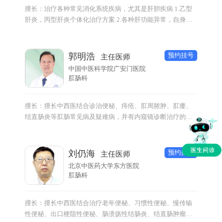
擅长：治疗各种常见消化系统疾病，尤其是肝胆疾病 1.乙型
肝炎，丙型肝炎个体化治疗方案 2.各种肝功能异常，自身免
疫肝炎，脂肪性肝病及各种疑难危重肝胆疾病的诊断治疗 3
肝硬化及并发症，如上消化道出血，腹水，肝性脑病的治疗
4.消化系统疾病的胃肠镜的诊断治疗，如消化道早癌筛查，
预约挂号
郭明浩
主任医师
息肉切除，静脉曲张的胃镜下套扎，硬化剂治疗。
中国中医科学院广安门医院
肛肠科
擅长：擅长中西医结合诊治便秘、痔疮、肛周脓肿、肛瘘、
结直肠炎等肛肠常见病及疑难病，并有内窥镜诊断治疗的丰
富经验和技术， 发病可弯曲空心探针。
预约挂号
刘仍海
主任医师
北京中医药大学东方医院
肛肠科
擅长：擅长中西医结合治疗老年便秘、习惯性便秘、慢传输
性便秘、出口梗阻性便秘、肠溃疡性结肠炎、结直肠肿瘤、