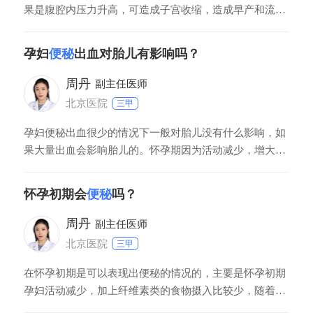
果是腹腔内压力升高，可造成子宫收缩，造成早产和流
产。而且长期便秘对胎儿的影响也很大，一方面便秘会造
成直肠扩张，有可能压迫子宫，因此影响胎儿的发育。此
孕妇
便秘
出血对胎儿有影响吗？
外，便秘也会使肠道内的毒素堆积，甚至会造成胎儿宫内
发育不良、畸形。此外便秘可造成肠梗阻，造成直肠脱
周丹
副主任医师
垂，
北京医院
三甲
孕妇便秘出血很少的情况下一般对胎儿没有什么影响，如
果大量出血会影响胎儿的。怀孕期因为活动减少，增大的
子宫压迫，以及饮食结构改变等等，容易发生便秘，严重
的可能造成肛裂，痔疮造成出血。一般出血比较少，对胎
怀孕初期会
便秘
吗？
儿没有什么影响；但是也有的人痔疮可能造成大出血，大
出血可能造成宝宝缺氧，发育迟缓等。
周丹
副主任医师
北京医院
三甲
在怀孕初期是可以表现出便秘的情况的，主要是怀孕初期
孕妇活动减少，加上纤维素类的食物摄入比较少，随着子
宫增大，可以表现出压迫肠道的情况，所以怀孕初期是可