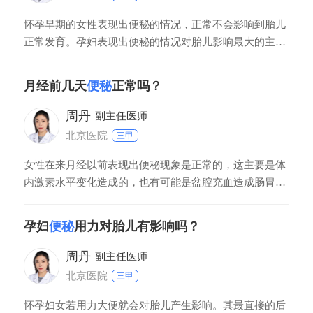
怀孕早期的女性表现出便秘的情况，正常不会影响到胎儿
正常发育。孕妇表现出便秘的情况对胎儿影响最大的主要
在于在发生便秘时，大便排出的时候可能会表现出负压的
增加，此时孕妇用力排便的话就有可能会对子宫产生压
月经前几天
便秘
正常吗？
迫，这样就有发生先兆流产的危害。
周丹
副主任医师
北京医院
三甲
女性在来月经以前表现出便秘现象是正常的，这主要是体
内激素水平变化造成的，也有可能是盆腔充血造成肠胃蠕
动能力减慢。病人可以多使用一些新鲜的水果蔬菜来缓
解，平时也要多喝温开水，如果表现出了排便费力的情
孕妇
便秘
用力对胎儿有影响吗？
况，可以在医生的指导下应用开塞露。
周丹
副主任医师
北京医院
三甲
怀孕妇女若用力大便就会对胎儿产生影响。其最直接的后