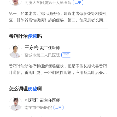
对于顽固性便秘患者没有任何保守治疗方
同济大学附属第十人民医院
三甲
第一、如果患者近期出现便秘，建议患者做肠镜等相关检
查，排除器质性疾病引起的便秘。第二、如果患者长期便
秘，一般是功能性便秘，首先要从生活习惯上改善，饮食
上多摄入高纤维蔬菜类食物，刺激肠道蠕动，另外要养成
番泻叶治
便秘
吗
良好排便习惯，晨起时养成良好排便反射。第三、患者要
多运动，促进肠道蠕动。如果通过生活习惯改变，仍然不
王东梅
副主任医师
能改善便秘问题，需要通过药物缓解便秘，医
聊城市第二人民医院
三甲
番泻叶能够治疗和缓解便秘症状，但是不能长期依靠番泻
叶通便。番泻叶属于一种刺激性泻剂，应用番泻叶后会刺
激结肠蠕动功能增强，发挥通便的效果。但是长期应用会
引起肠壁神经感受细胞的应激性降低，导致停药后反而会
怎么调理
便秘
啊
加重便秘症状。而且番泻叶中含有蒽醌类物质，长期应用
可以引起结肠黑变病。
司莉莉
副主任医师
南宁市中医医院
三甲