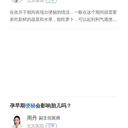
北京医院
三甲
在坐月子期间表现出便秘的情况，一般在这个期间就需要
多吃新鲜的蔬菜和水果，能吃萝卜，可以起到利气通便的
作用，也能吃香蕉，有助于排便，同时也需要适当增加活
动，有助于促进肠蠕动，如果便秘比较严重，可以应用外
用的润滑剂，有助于缓解便秘的症状，所以这个期间可以
增加纤维素类的食物摄入，有助于预防便秘。
孕早期
便秘
会影响胎儿吗？
周丹
副主任医师
北京医院
三甲