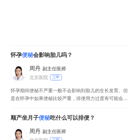
怀孕
便秘
会影响胎儿吗？
周丹
副主任医师
北京医院
三甲
怀孕期间便秘不严重一般不会影响到胎儿的生长发育。但
是在怀孕中如果便秘比较严重，排便用力过度有可能会造
成流产或早产现象的发生。因此在怀孕期间应当注意多吃
新鲜的水果蔬菜，多喝水保持大便的通畅。平时可以多吃
顺产坐月子
便秘
吃什么可以排便？
一些香蕉、猕猴桃、草莓、芹菜、菠菜富含粗纤维的水果
和蔬菜，具有润肠通便的作用。
周丹
副主任医师