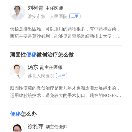
润肠通便。
刘树青
主任医师
淮安市第二人民医院
三甲
便秘是排出困难，可以服用的药物很多，有中药和西药，
西药主要是莫沙必利，能够促进胃肠道蠕动排出大便；还
有专门治便秘的药，比如甘露醇、乳果糖。中药有生大
黄、番泻叶等，泡水喝具有较好的通便效果。便秘的患者
顽固性
便秘
微创治疗怎么做
原则上不主张吃药，主要是因为长时间使用药物会有耐药
性，主张通过食物调理、生活方式调理来排便。
汤东
副主任医师
苏北人民医院
三甲
顽固性便秘的微创治疗是近几年才逐渐逐渐发展起来的，
运用腹腔镜技术，避免较大的手术切口。现在的NOSES技
术，主要是通过粘黏术将伤口粘合在一起，直接通过肠道
将切除的部分肠管从直肠肛门取出。腹部没有辅助的手术
便秘
怎么办
切口，仅有几个腔镜的小戳卡孔。这种手术方式对患者的
美容效果很明显，对患者症状的治疗也非常显著。因此，
徐雅萍
副主任医师