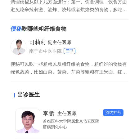
调理便秘从以下几方面进行：第一、饮食调理，饮食方面
避免吃辛辣刺激、油炸、烧烤或者烘焙类的食物，多吃新
鲜的水果蔬菜、多喝水，白天可以喝一些蜂蜜水润肠通
便。第二、适量的体育运动，运动可以促进胃肠蠕动，促
便秘
吃哪些粗纤维食物
进排便。第三、避免过度熬夜、劳累，熬夜可以耗伤津
液，导致便秘的出现。
司莉莉
副主任医师
南宁市中医医院
三甲
便秘可以吃一些粗粮以及粗纤维的食物，粗纤维的食物有
绿色蔬菜，比如白菜、菠菜、芹菜等粗粮有玉米面、红豆
面、黑面、莜面等，这些都富含有丰富的膳食纤维，能够
促进胃肠道的蠕动，有利于排出大便。另外，一些新鲜的
出诊医生
水果包括苹果、香蕉、火龙果、梨等，也可以起到通便的
作用，也含有较多的膳食纤维。
预约挂号
李鹏
主任医师
首都医科大学附属北京佑安医院
肝病消化中心