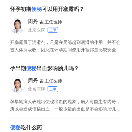
以表现出便秘的情况的，如果比较严重，可以用外用的开
怀孕初期
便秘
可以用开塞露吗？
塞露或者甘油栓治疗，平时要注意多喝水，多吃新鲜的蔬
菜和水果，避免便秘。
周丹
副主任医师
北京医院
三甲
开塞露属于润滑剂，只是在局部起到润滑的作用，并不会
被人体所吸收，因此在怀孕期间使用开塞露是比较安全
的。怀孕期间便秘时，很多孕妇想使用开塞露，但是又害
怕对胎儿产生影响。在非孕期可以一次性使用一支，但是
孕早期
便秘
出血影响胎儿吗？
在孕期一般建议一次性使用半只，让大便缓慢比较顺畅的
排出来就可以。
周丹
副主任医师
北京医院
三甲
孕早期病人表现出便秘出血的现象，病人可能患有内痔，
所以会造成便秘出血，一般少量的出血是不会影响胎儿
的，需要病人到医院做一个血常规检查，确认对胎儿没有
影响，病人平时也可以多吃一些水果和蔬菜，防止辛辣饮
便秘
吃什么药
食，要多喝热水，也可以多吃香蕉，可以有效的帮助病人