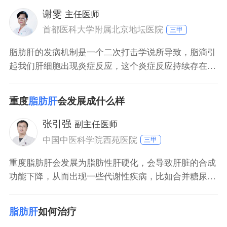
情况下，肝脏的ct值是高于脾脏的，但肝脏的ct值和肝
谢雯
主任医师
细胞
首都医科大学附属北京地坛医院
三甲
脂肪肝的发病机制是一个二次打击学说所导致，脂滴引
起我们肝细胞出现炎症反应，这个炎症反应持续存在以
后，炎症因子会激活我们的清状细胞等等，那么清状细
胞激活以后，纤维的沉积就开始加快，在这个持续存在
重度
脂肪肝
会发展成什么样
很长时间的加快以后，纤维化的沉积逐渐累积就会演变
为肝硬化，这个是它的一个发病的一个过程。在既往因
张引强
副主任医师
为脂肪肝相关的肝硬化，在这个阶段可能肝细胞里的脂
中国中医科学院西苑医院
三甲
滴可
重度脂肪肝会发展为脂肪性肝硬化，会导致肝脏的合成
功能下降，从而出现一些代谢性疾病，比如合并糖尿
病、合并类风湿性疾病等。重度脂肪肝如果发展成严重
肝硬化，还有可能会引发肝癌。重度脂肪肝应及时进行
脂肪肝
如何治疗
治疗，患者平时要清淡饮食，避免吃一些过于油腻的食