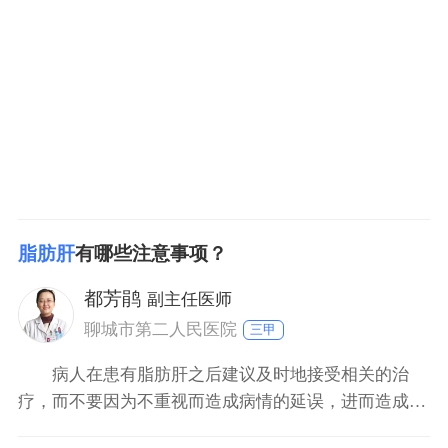
些抗氧化剂有助于减少脂肪肝疾病。此外，脂肪肝病人
也可以经过浸泡食物或药物，如山楂茶、当归芦荟茶、
枸杞茶等，达
脂肪肝
有哪些注意事项？
都芳鹃
副主任医师
聊城市第二人民医院
三甲
病人在患有脂肪肝之后建议及时地接受相关的治
疗，而不要因为不重视而造成病情的延误，进而造成脂
肪肝发生恶化成为肝硬化。建议病人要注意日常饮食的