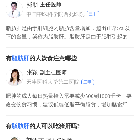
物，还要多进行一些体育运动，控制好体重。
郭朋
主任医师
中国中医科学院西苑医院
三甲
脂肪肝是由于肝细胞内脂肪含量增加，超出正常5%以
下的含量，就称为脂肪肝。脂肪肝是由于肥胖引起的，
如热量摄入太多，导致人体热量不能消耗，使脂肪在人
体内蓄积。首先要进行低热量的饮食治疗，比如多吃蔬
有
脂肪肝
的人饮食注意哪些
菜、低热量蛋白质。另外，要减少脂肪的摄入，减少糖
摄入以及高热量食物的摄入，还需要适当增加运动量，
张颖
副主任医师
以增加人体对热量的消耗。除此以外，还可以服用保肝
天津医科大学第二医院
三甲
药物
肥胖的成人每日热量摄入需要减少500到1000千卡。要
改变饮食习惯，建议低糖低脂平衡膳食，增加膳食纤维
摄入，避免高脂肪、高热量的食物。由于肥胖是导致脂
肪肝肝组织损伤最重要的危险因素，肥胖患者控制体
有
脂肪肝
的人可以吃猪肝吗?
重，减少腰围是脂肪肝治疗的关键，要限制热量。同时
要进行中等量的有氧运动每周四次以上，累计锻炼时间