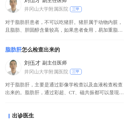
刘伍才
副主任医师
至少150到250分钟。避免接触有肝毒性的物质，
井冈山大学附属医院
三甲
对于脂肪肝患者，不可以吃猪肝。猪肝属于动物内脏，
且脂肪、胆固醇含量较高，如果患者食用，易加重脂肪
肝病情。对于脂肪肝患者，应避免摄入含油脂、脂肪较
高的食物，以清淡饮食为主，多吃新鲜的蔬菜与水果，
脂肪肝
怎么检查出来的
以及多进行体力锻炼，增加能量消耗，积极控制能量的
摄入。
刘伍才
副主任医师
井冈山大学附属医院
三甲
对于脂肪肝，主要是通过影像学检查以及血液检查检查
出来的。脂肪肝，通过彩超、CT、磁共振都可以显现出
来。另外，通过血液检查，可以观察到胆固醇以及血脂
明显升高，这也是诊断为脂肪肝常见的一种指标。出现
出诊医生
脂肪肝时，患者需要控制饮食以及增加能量的消耗，这
样才能达到更好的治疗效果。