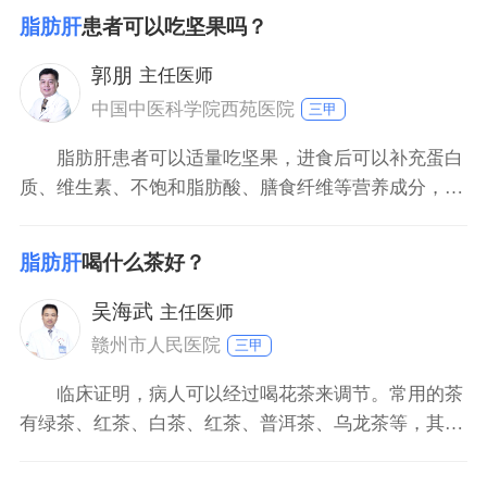
脂肪肝
患者可以吃坚果吗？
郭朋
主任医师
中国中医科学院西苑医院
三甲
脂肪肝患者可以适量吃坚果，进食后可以补充蛋白
质、维生素、不饱和脂肪酸、膳食纤维等营养成分，起
到健脑益智、增强抵抗力的效果。但是花生、瓜子等坚
果中含有一定脂肪成分，因此不建议患者一次吃太多，
脂肪肝
喝什么茶好？
否则会导致脂肪过度在肝脏内沉积，使脂肪肝程度加
重。患者平时应保持清淡的饮食，多吃苹果、青菜、西
吴海武
主任医师
蓝花等新鲜果蔬
赣州市人民医院
三甲
临床证明，病人可以经过喝花茶来调节。常用的茶
有绿茶、红茶、白茶、红茶、普洱茶、乌龙茶等，其中
铁观音和龙井茶是代表性的茶，对减少脂肪肝有很好的
效果。主要原因是茶中含有较多的多酚和维生素B。这