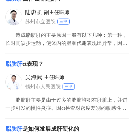
堆积。患者日常可以进行骑自行车、大步快走、游泳，
以及打羽毛球等运动，能够看控制患者的体重，避免肥
陆忠凯
副主任医师
胖。对于血清
苏州市立医院
三甲
造成脂肪肝的主要原因一般有以下几种：第一种，
长时间缺少运动，使体内的脂肪代谢表现出异常，因此
造成脂肪肝；第二种，经常摄入油腻、油炸以及高胆固
醇的食物；第三种，长时间饮酒，酒精的代谢产物影响
脂肪肝
ct表现？
肝脏的代谢功能；第四种，可能是由于某些药物造成肝
脏脂肪变性，例如肾上腺皮质激素等。
吴海武
主任医师
赣州市人民医院
三甲
脂肪肝主要是由于过多的脂肪堆积在肝脏上，并进
一步引发的慢性炎症。因ct检查对密度差别的敏感性，
已成为检测脂肪肝的常用方法。在ct上，脂肪肝所累及
的部位密度较低，正常较为均匀；严重的脂肪肝，在肝
脂肪肝
是如何发展成肝硬化的
实质低密度的衬托下，可明显的呈现出肝血管影；一般