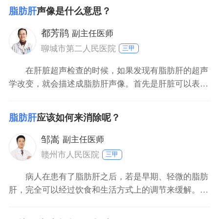
清淡性，防止高油脂类食物，尤其是动物油脂、坚果类
脂肪肝
声像是什么意思？
食物等，而尽可能的选择食用新鲜的蔬菜和水果。此
外，病人还需要加强自身的运动，建议每天都安排时间
都芳鹃
副主任医师
参和运动，并且适
聊城市第二人民医院
三甲
在肝脏超声检查的时候，如果发现有脂肪肝的超声
学改变，就会描述成脂肪肝声像。首先是肝脏可以表现
出肿大，其次可以表现出前场回声加强、后场回声衰
减，甚至呈现无回声区，肝内管状结构可以表现出模
脂肪肝
应该如何来消除呢？
糊、甚至难以辨认。如果对彩超的描述不能够很了解，
那么就只看彩超的诊断就可以。一般会报轻度脂肪肝，
邹嵩
副主任医师
中度脂肪肝或者重
赣州市人民医院
三甲
病人在患有了脂肪肝之后，若是早期、轻微的脂肪
肝，完全可以经过饮食和生活方式上的调节来缓解。首
先要注意饮食清淡，防止食用高脂肪的食物；其次就是
注意进行锻炼，可以有效的改善脂肪肝的症状。