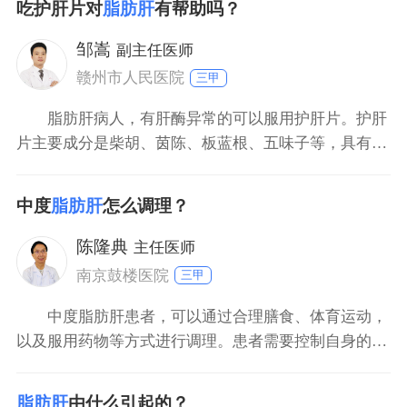
吃护肝片对
脂肪肝
有帮助吗？
邹嵩
副主任医师
赣州市人民医院
三甲
脂肪肝病人，有肝酶异常的可以服用护肝片。护肝
片主要成分是柴胡、茵陈、板蓝根、五味子等，具有疏
肝理气，健脾消食的功效，可以降低转氨酶，用于慢性
肝炎及肝硬化的治疗。但是肝酶正常的病人可以不用服
中度
脂肪肝
怎么调理？
用保肝的药物，坚持体育锻炼和调整饮食即可。首先饮
食上要防止高脂、高胆固醇、高糖的食物，比如肥肉、
陈隆典
主任医师
动物内脏、烧
南京鼓楼医院
三甲
中度脂肪肝患者，可以通过合理膳食、体育运动，
以及服用药物等方式进行调理。患者需要控制自身的饮
食，可以多进食麸皮、大麦、荞麦、燕麦、黄豆、核桃
等食物，避免进食高脂肪食物，容易加重机体内脂肪的
脂肪肝
由什么引起的？