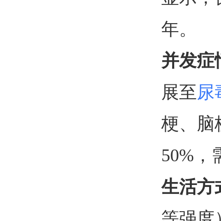
年。
并发症
展至
尿
梗、脑
50%
生活方
等强度