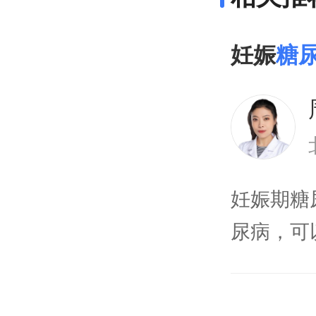
妊娠
糖
妊娠期糖
尿病，可
亡。2妊
管和神经