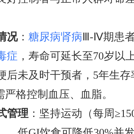
情况
：
糖尿病肾病
Ⅲ-Ⅳ期患
毒症
，寿命可延长至70岁以
梗后未及时干预者，5年生存
，需严格控制血压、血脂。
式管理
：坚持运动（每周≥15
）、低GI饮食可降低30%并