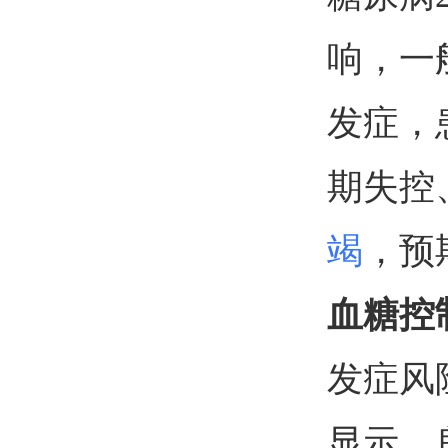
响，一
发症，
期失控
竭
，预
血糖控
发症风
显示，