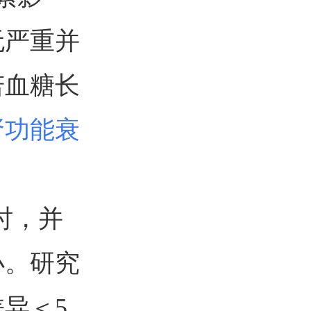
无严重并
若血糖长
肾功能衰
时，并
小。研究
异＜5