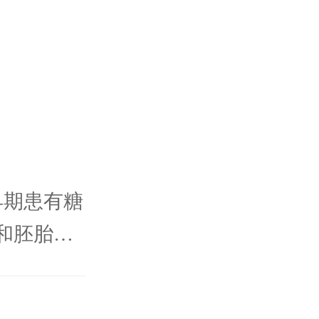
早期患有糖
和胚胎死
率，以心血
娠期并发症