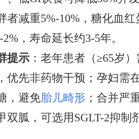
胖者减重5%-10%，糖化血
-2%，寿命延长约3-5年。
群提示
：老年患者（≥65岁
，优先非药物干预；孕妇需
糖，避免
胎儿畸形
；合并严
甲双胍，可选用SGLT-2抑制