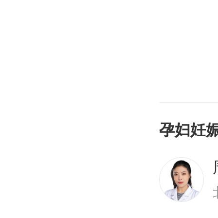
增加，影
发育，巨
孕妇妊