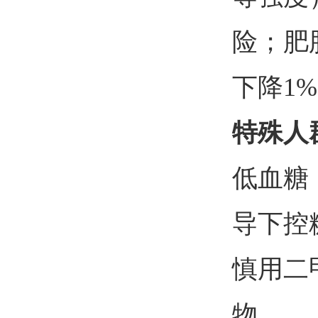
险；肥
下降1%
特殊人
低血糖
导下控
慎用二
物。