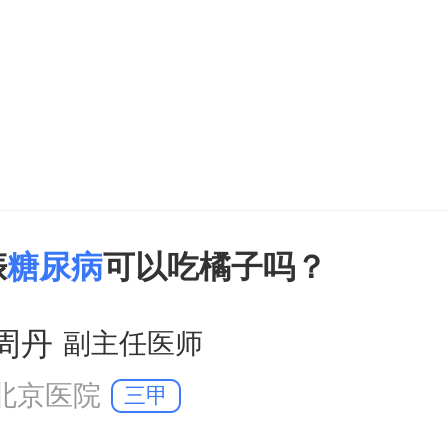
响胎儿的正常生长发育。4高血糖会
大儿的发生增多。
娠
糖尿病
可以吃橘子吗？
周丹
副主任医师
北京医院
三甲