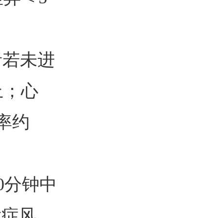
者若未进
上；心
率约
0分钟中
发症风