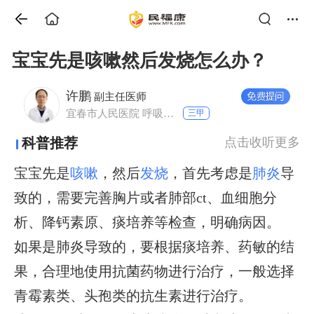
宝宝先是咳嗽然后发烧怎么办？
许鹏
副主任医师
宜春市人民医院 呼吸与危重症医学科
三甲
科普推荐
点击收听更多
宝宝先是
咳嗽
，然后
发烧
，首先考虑是
肺炎
导
致的，需要完善胸片或者肺部ct、血细胞分
析、降钙素原、痰培养等检查，明确病因。
如果是肺炎导致的，要根据痰培养、药敏的结
果，合理地使用抗菌药物进行治疗，一般选择
青霉素类、头孢类的抗生素进行治疗。