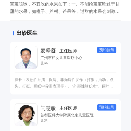
宝宝咳嗽，不宜吃的水果如下：一、不能给宝宝吃过于甘
甜的水果，如橙子、芦柑、芒果等，过甜的水果会刺激宝
宝咽喉部，使痰液粘稠不易咳出。二、不能吃寒凉水果，
如山竹、西瓜、西红柿等，会导致咳嗽症状加重。三、不
出诊医生
能吃热性水果，如榴莲、橘子等，会导致肺火过大、痰液
生成过多、不利于疾病恢复。
预约挂号
麦坚凝
主任医师
广州市妇女儿童医疗中心
儿科
擅长：发热性抽搐、癫痫、非癫痫性发作（打狠，抽动，点
头、打挺、睡眠中异常表现等）、“外部性脑积水”、额叶发
育不良、脑性瘫痪和运动发育障碍、儿童睡眠障碍、抽动障
碍、儿童多动症等诊断治疗。 专注于：试管儿、剖腹产、早
产儿、高龄产妇儿早期神经发育指导与管理。
预约挂号
闫慧敏
主任医师
首都医科大学附属北京儿童医院
儿科