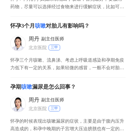
药物，尽量可以选择经过食物来进行缓解症状，比如可以
煮一些冰糖雪梨水喝，也能吃一些润肺的食物，但是如果
咳嗽的比较严重，还伴随其他的症状，也是需要及时到医
怀孕3个月
咳嗽
对胎儿有影响吗？
院针对性治疗的。在日常生活中应注意要做好保暖的工
作，防止表现出受凉的现象，在治疗咳嗽期间也要注意饮
周丹
副主任医师
食
北京医院
三甲
怀孕三个月咳嗽、流鼻涕、考虑上呼吸道感染和孕期免疫
力低下有一定的关系，如果轻微的感冒，一般不会对胎儿
导致太大影响，建议多喝水，多吃一些新鲜的蔬菜水果，
也可以适当的服一些中药板蓝根冲剂，vc银翘片，很快就
孕期
咳嗽
漏尿是怎么回事？
会康复的。若是严重的感冒，咳嗽，发热，食欲减退，影
响孕妇正常的新陈代谢，相对的也会影响胎儿的正常生
周丹
副主任医师
北京医院
三甲
怀孕的时候表现出咳嗽漏尿的症状，主要是由于腹内压升
高造成的，和孕中晚期的子宫增大压迫膀胱也有一定的关