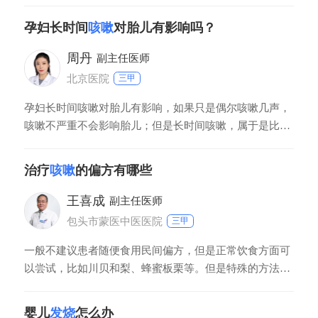
系，对于这种情况，主要是应当控制咳嗽的，尽量减少咳
嗽的症状，产后有可能会自行恢复正常。
孕妇长时间
咳嗽
对胎儿有影响吗？
周丹
副主任医师
北京医院
三甲
孕妇长时间咳嗽对胎儿有影响，如果只是偶尔咳嗽几声，
咳嗽不严重不会影响胎儿；但是长时间咳嗽，属于是比较
严重的咳嗽，会造成腹内压力增大，因此间接的刺激子宫
收缩，容易诱发先兆流产或者是早产。
治疗
咳嗽
的偏方有哪些
王喜成
副主任医师
包头市蒙医中医医院
三甲
一般不建议患者随便食用民间偏方，但是正常饮食方面可
以尝试，比如川贝和梨、蜂蜜板栗等。但是特殊的方法患
者尽量不要乱用，比如外贴皮肤药物，很有可能会引起皮
肤上损伤，所以尽量不要使用。如果患者的咳嗽症状比较
婴儿
发烧
怎么办