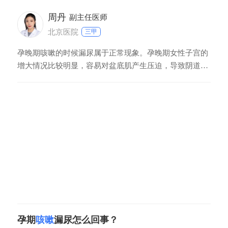
周丹
副主任医师
北京医院
三甲
孕晚期咳嗽的时候漏尿属于正常现象。孕晚期女性子宫的
增大情况比较明显，容易对盆底肌产生压迫，导致阴道前
壁和盆底组织的张力减弱或消失，使其在咳嗽的时候表现
出漏尿现象。这属于一种正常的生理反应，分娩过后子宫
的压力变小，咳嗽漏尿的情况就能够自行好转。孕晚期女
性增大的子宫也会对膀胱导致压迫，使其表现出咳嗽漏尿
孕期
咳嗽
漏尿怎么回事？