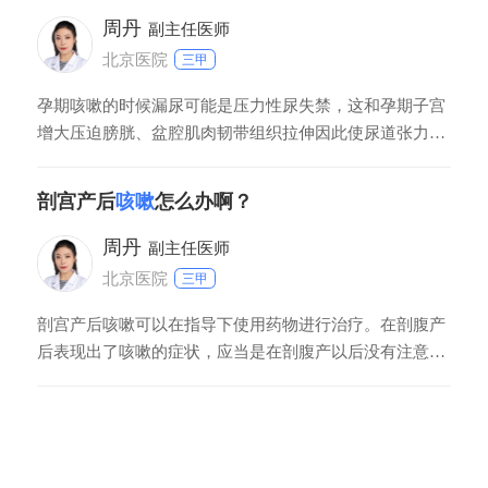
周丹
副主任医师
北京医院
三甲
孕期咳嗽的时候漏尿可能是压力性尿失禁，这和孕期子宫
增大压迫膀胱、盆腔肌肉韧带组织拉伸因此使尿道张力降
低等有关。咳嗽、打喷嚏时有漏尿发生，这在孕期是正常
的现象，不需要治疗。
剖宫产后
咳嗽
怎么办啊？
周丹
副主任医师
北京医院
三甲
剖宫产后咳嗽可以在指导下使用药物进行治疗。在剖腹产
后表现出了咳嗽的症状，应当是在剖腹产以后没有注意进
行保暖而造成的受凉的症状，及时进行检查，若是因为感
染造成的，可以给予抗感染的治疗，若是因为病毒性感冒
造成的，可以使用药物进行治疗，但注意在服药期间不要
给孩子进行哺乳。