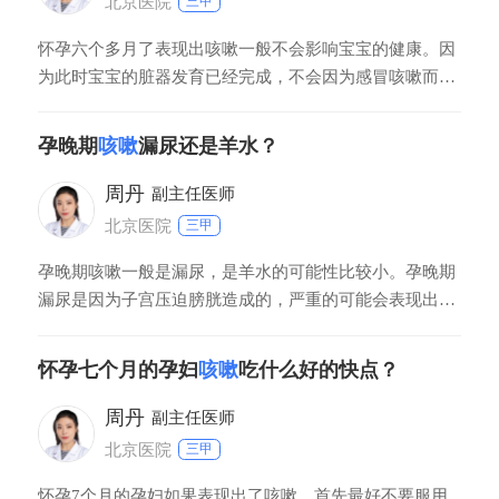
北京医院
三甲
怀孕六个多月了表现出咳嗽一般不会影响宝宝的健康。因
为此时宝宝的脏器发育已经完成，不会因为感冒咳嗽而导
致宝宝发生发育畸形等疾病。一般来说影响宝宝正常发育
最关键的时期是孕早期，也就是怀孕头三个月，这时如果
孕晚期
咳嗽
漏尿还是羊水？
孕妇发生了感染，特别是病毒感染或者是接受了药物，射
线等一些不良刺激，就可能导致宝宝一些脏器的发育畸形
周丹
副主任医师
北京医院
三甲
孕晚期咳嗽一般是漏尿，是羊水的可能性比较小。孕晚期
漏尿是因为子宫压迫膀胱造成的，严重的可能会表现出尿
失禁的情况。如果无法判断孕晚期咳嗽是漏尿还是羊水，
可以观察一下液体的颜色以及气味，羊水一般是没有气味
怀孕七个月的孕妇
咳嗽
吃什么好的快点？
的，而尿液一般会有一股尿骚味。
周丹
副主任医师
北京医院
三甲
怀孕7个月的孕妇如果表现出了咳嗽，首先最好不要服用