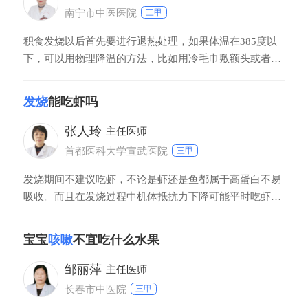
南宁市中医医院
三甲
积食发烧以后首先要进行退热处理，如果体温在385度以
下，可以用物理降温的方法，比如用冷毛巾敷额头或者用
温水擦浴、洗温水澡等进行物理降温。如果体温升高到
385度以上则需要用药物降温，其次针对积食本身进行相
发烧
能吃虾吗
应的治疗，可以服用消食颗粒，如果仍然没有缓解时建议
去医院就诊。
张人玲
主任医师
首都医科大学宣武医院
三甲
发烧期间不建议吃虾，不论是虾还是鱼都属于高蛋白不易
吸收。而且在发烧过程中机体抵抗力下降可能平时吃虾不
过敏，发烧的时候吃虾容易产生过敏症状。一般等发烧退
去后，患者可以吃虾。由于引起发烧的原因很多，包括感
宝宝
咳嗽
不宜吃什么水果
染性疾病和非感染性疾病。非感染性疾病里就包括一些过
敏反应，所以在发热期间患者最好不要吃虾，可以吃些清
邹丽萍
主任医师
淡食物，多休息，多喝水。
长春市中医院
三甲