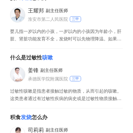
严重，还是需要去医院检查，明确诊断。因为很多中老年
的刺激性咳嗽、咳中带血，可能是肺结核、肺癌的早期症
王耀邦
副主任医师
状。所以患者最好及时去医院拍胸片检查，以
淮安市第二人民医院
三甲
婴儿指一岁以内的小孩，一岁以内的小孩因为年龄小，肝
脏、肾脏功能发育不全，发烧时可以先物理降温。如果通
过物理降温，体温还是持续的升高或者不退，会导致机体
代谢的增高，营养消耗增高，此时可以通过药物降温，同
什么是过敏性
咳嗽
时积极的查找发热的原因，明确是感冒受凉还是泌尿系感
染等，并针对病因进行治疗。
姜锋
副主任医师
承德医学院附属医院
三甲
过敏性咳嗽是指患者接触过敏的物质，从而引起的咳嗽。
这类患者通过有过敏性疾病的病史或是过敏性物质接触
史，比如有过敏性鼻炎、接触花粉、接触鱼虾蟹、接触冷
空气或其他一些异味。过敏性咳嗽通常表现为刺激性、阵
积食
发烧
怎么办
发性的干咳，，而且是白天和夜间都会出现咳嗽。咳嗽的
同时会伴有咽喉部的发痒。
司莉莉
副主任医师